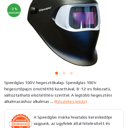
-3 %
KEDVEZMÉNY
Speedglas 100V hegesztőkalap. Speedglas 100V
hegesztőpajzs önsötétítő kazettával, 8-12-es fokozatú,
változtatható elsötétítési szinttel. A legtöbb hegesztési
alkalmazáshoz alkalmas ...
(Részletes leírás)
A Speedglas márka hivatalos kereskedője
vagyunk, az ügyfelek által hitelesített és