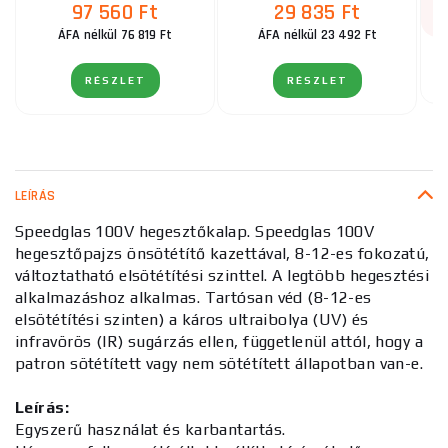
97 560 Ft
29 835 Ft
ÁFA nélkül 76 819 Ft
ÁFA nélkül 23 492 Ft
RÉSZLET
RÉSZLET
LEÍRÁS
Speedglas 100V hegesztőkalap. Speedglas 100V
hegesztőpajzs önsötétítő kazettával, 8-12-es fokozatú,
változtatható elsötétítési szinttel. A legtöbb hegesztési
alkalmazáshoz alkalmas. Tartósan véd (8-12-es
elsötétítési szinten) a káros ultraibolya (UV) és
infravörös (IR) sugárzás ellen, függetlenül attól, hogy a
patron sötétített vagy nem sötétített állapotban van-e.
Leírás:
Egyszerű használat és karbantartás.