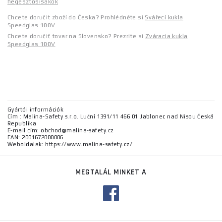
hegesztősisakok
Chcete doručit zboží do Česka? Prohlédněte si
Svářecí kukla
Speedglas 100V
Chcete doručiť tovar na Slovensko? Prezrite si
Zváracia kukla
Speedglas 100V
Gyártói információk
Cím : Malina-Safety s.r.o. Luční 1391/11 466 01 Jablonec nad Nisou Česká
Republika
E-mail cím: obchod@malina-safety.cz
EAN: 2001672000006
Weboldalak: https://www.malina-safety.cz/
MEGTALÁL MINKET A