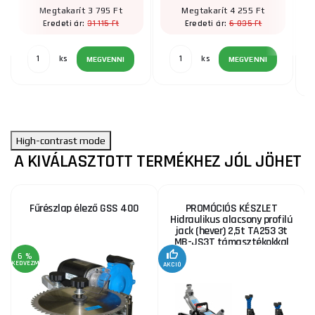
Megtakarít 3 795 Ft
Megtakarít 4 255 Ft
31 115 Ft
6 035 Ft
Eredeti ár:
Eredeti ár:
ks
ks
MEGVENNI
MEGVENNI
High-contrast mode
A KIVÁLASZTOTT TERMÉKHEZ JÓL JÖHET
Fűrészlap élező GSS 400
PROMÓCIÓS KÉSZLET
Hidraulikus alacsony profilú
jack (hever) 2,5t TA253 3t
MB-JS3T támasztékokkal
6 %
KEDVEZMÉNY
AKCIÓ
A
KE