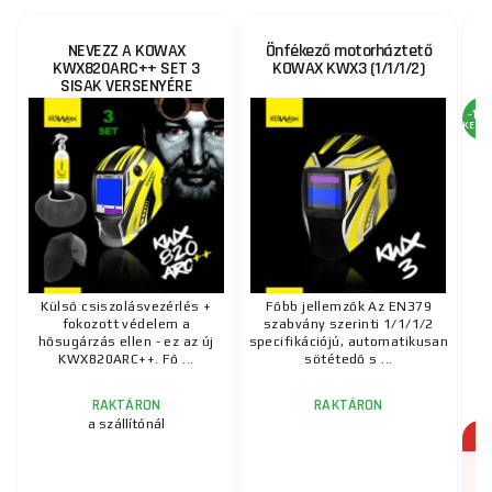
NEVEZZ A KOWAX
Önfékező motorháztető
Ö
KWX820ARC++ SET 3
KOWAX KWX3 (1/1/1/2)
SISAK VERSENYÉRE
-16
KEDV
Külső csiszolásvezérlés +
Főbb jellemzők Az EN379
fokozott védelem a
szabvány szerinti 1/1/1/2
hősugárzás ellen - ez az új
specifikációjú, automatikusan
KWX820ARC++. Fő ...
sötétedő s ...
s
RAKTÁRON
RAKTÁRON
a szállítónál