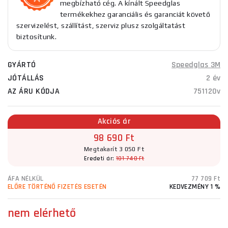
megbízható cég. A kínált Speedglas
termékekhez garanciális és garanciát követő
szervizelést, szállítást, szerviz plusz szolgáltatást
biztosítunk.
GYÁRTÓ
Speedglas 3M
JÓTÁLLÁS
2 év
AZ ÁRU KÓDJA
751120v
Akciós ár
98 690 Ft
Megtakarít 3 050 Ft
Eredeti ár:
101 740 Ft
ÁFA NÉLKÜL
77 709 Ft
ELŐRE TÖRTÉNŐ FIZETÉS ESETÉN
KEDVEZMÉNY 1 %
nem elérhető