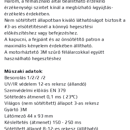
Három, a felhasználó által beállítható érzékelő
érzékenységi szintet kínál a megbízható ívgyújtás-
érzékelés érdekében.
Nem sötétített állapotban kiváló láthatóságot biztosít a
#3-as elsötétítésnél a könnyű hegesztési
előkészítéshez vagy befejezéshez.
A kapucni, a fejpánt és az önsötétítő patron a
maximális kényelem érdekében állítható.
A motorháztető 3M szűrő félálarcokkal együtt
használható hegesztéshez
Műszaki adatok
:
Besorolás 1/2/2 /2
UV/IR védelem 12-es rekesz (állandó)
Szemvédelmi előírás EN 379
Sötétedés átmenet 0,1 ms ( 23°C)
Világos (nem sötétített) állapot 3-as rekesz
Gyártó 3M
Látómező 44 x 93 mm
Késleltetés (átmenet) 150 - 250 ms
Sötétített állapot 8-12-es rekesz (állítható)