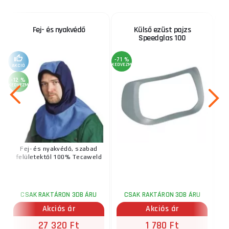
Fej- és nyakvédő
Külső ezüst pajzs
Speedglas 100
-71 %
KEDVEZMÉNY
AKCIÓ
-12 %
KEDVEZMÉNY
Fej- és nyakvédő, szabad
K
felületektől 100% Tecaweld
CSAK RAKTÁRON 3DB ÁRU
CSAK RAKTÁRON 3DB ÁRU
Akciós ár
Akciós ár
27 320 Ft
1 780 Ft