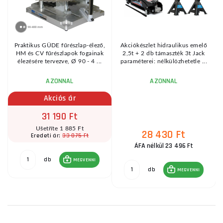
Praktikus GÜDE fűrészlap-élező,
Akciókészlet hidraulikus emelő
HM és CV fűrészlapok fogainak
2,5t + 2 db támaszték 3t Jack
élezésére tervezve, Ø 90 - 4 ...
paraméterei: nélkülözhetetle ...
AZONNAL
AZONNAL
Akciós ár
31 190 Ft
Ušetříte 1 885 Ft
28 430 Ft
33 075 Ft
Eredeti ár:
ÁFA nélkül 23 496 Ft
db
MEGVENNI
db
MEGVENNI