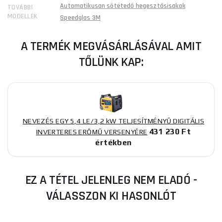
Automatikusan sötétedő hegesztősisakok
TOVÁBBI
MODELLEK
Speedglas 3M
A TERMÉK MEGVÁSÁRLÁSÁVAL AMIT
TŐLÜNK KAP:
NEVEZÉS EGY 5,4 LE/3,2 kW TELJESÍTMÉNYŰ DIGITÁLIS
431 230 Ft
INVERTERES ERŐMŰ VERSENYÉRE
értékben
EZ A TÉTEL JELENLEG NEM ELADÓ -
VÁLASSZON KI HASONLÓT