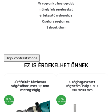
Mi vagyunk a legnagyobb
műhelyfelszereléseket
értékesítő webáruház
Csehországban és
Szlovákiában
High-contrast mode
EZ IS ÉRDEKELHET ÖNNEK
Fúrófeltét fémlemez
Szöghegesztett
vágásához, max. 1,2 mm
rögzítőműhely KINEX
vastagságig
500x280 mm
3 %
3 %
KEDVEZMÉNY
KEDVEZMÉNY
KE