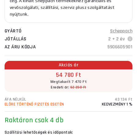
cég. A kínált Sheppach termékekhez garanciális és
vevőszolgálati, szállítási, szerviz plusz szolgáltatást
nyújtunk.
GYÁRTÓ
Scheppach
JÓTÁLLÁS
2 + 2 év
AZ ÁRU KÓDJA
5906605901
Akciós ár
54 780 Ft
Megtakarít 7 470 Ft
Eredeti ár:
62 250 Ft
ÁFA NÉLKÜL
43 134 Ft
ELŐRE TÖRTÉNŐ FIZETÉS ESETÉN
KEDVEZMÉNY 1 %
Raktáron
csak 4 db
Szállítási lehetőségek és időpontok: