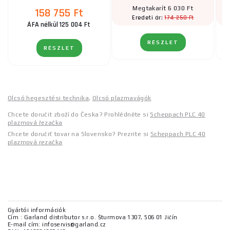
Megtakarít 6 030 Ft
158 755 Ft
174 250 Ft
Eredeti ár:
ÁFA nélkül 125 004 Ft
RÉSZLET
RÉSZLET
Olcsó hegesztési technika
,
Olcsó plazmavágók
Chcete doručit zboží do Česka? Prohlédněte si
Scheppach PLC 40
plazmová řezačka
Chcete doručiť tovar na Slovensko? Prezrite si
Scheppach PLC 40
plazmová rezačka
Gyártói információk
Cím : Garland distributor s.r.o. Šturmova 1307, 506 01 Jičín
E-mail cím: infoservis@garland.cz