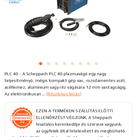
SZERVIZ
PLC 40 - A Scheppach PLC 40 plazmavágó egy nagy
teljesítményű, mégis kompakt gép vas, rozsdamentes acél,
acéllemez, alumínium vagy réz vágására 12 mm vastagságig.
Az elektronikusan ...
(Részletes leírás)
EZEN A TERMÉKEN SZÁLLÍTÁS ELŐTTI
ELLENŐRZÉST VÉGZÜNK. A Sheppach
hivatalos kereskedője és szervize vagyunk,
az ügyfelek által hitelesített és megbízható