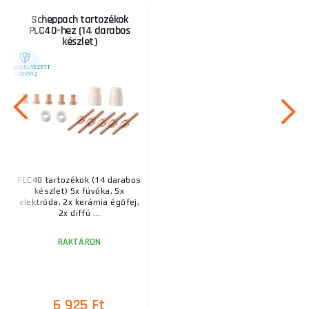
Scheppach tartozékok
PLC40-hez (14 darabos
készlet)
ENGEDÉLYEZETT
SZERVIZ
PLC40 tartozékok (14 darabos
készlet) 5x fúvóka, 5x
elektróda, 2x kerámia égőfej,
2x diffú ...
RAKTÁRON
6 925 Ft