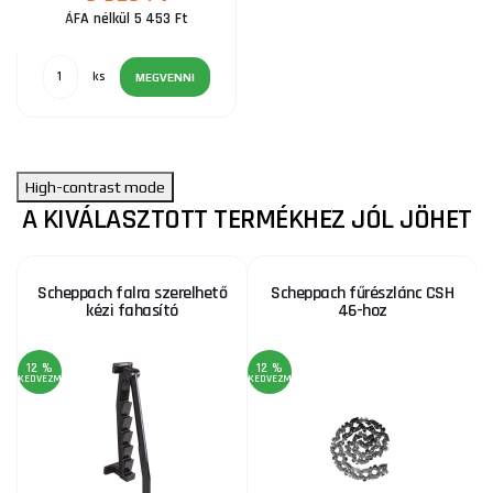
ÁFA nélkül 5 453 Ft
ks
MEGVENNI
High-contrast mode
A KIVÁLASZTOTT TERMÉKHEZ JÓL JÖHET
Scheppach falra szerelhető
Scheppach fűrészlánc CSH
kézi fahasító
46-hoz
12 %
12 %
1
KEDVEZMÉNY
KEDVEZMÉNY
KE