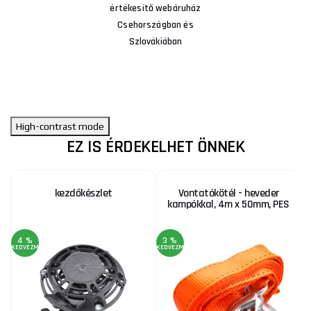
értékesítő webáruház
Csehországban és
Szlovákiában
High-contrast mode
EZ IS ÉRDEKELHET ÖNNEK
kezdőkészlet
Vontatókötél - heveder
kampókkal, 4m x 50mm, PES
4 %
3 %
KEDVEZMÉNY
KEDVEZMÉNY