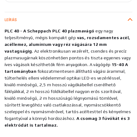
LEÍRÁS
PLC 40 - A Scheppach PLC 40 plazmavágó
egy nagy
teljesítményű, mégis kompakt gép
vas, rozsdamentes acél,
acéllemez, alumínium vagy réz vágására 12 mm
vastagságig
. Az elektronikusan vezérelt, csendes és precíz
plazmasugárnak köszönhetően pontos és tiszta egyenes vagy
íves vágások készíthetők fém anyagokon. A vágógép
15-40 A
tartományban
fokozatmentesen állítható vágási árammal,
túlterhelés elleni védelemmel optikai LED-es vezérléssel,
kiváló minőségű, 2,5 m hosszú vágókábellel cserélhető
fáklyákkal, 2 m hosszú földkábellel nagyon erős szorítóval,
kiváló minőségű, 2 m hosszúságú légnyomású tömlővel,
sűrített levegőhöz való csatlakozással, nyomáscsökkentő
szeleppel és nyomásmérővel, tartós acéltesttel és kényelmes
fogantyúval a könnyű hordozáshoz.
A csomag 3 fúvókát és 3
elektródát is tartalmaz.