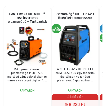
PANTERMAX CUT50LCD®
Plazmavágó CUTTER 42 +
kézi inverteres
Beépített kompresszor
plazmavágó + Tartozékok
-3 %
KEDVEZMÉNY
AKC
-29
KEDV
Mikroprocesszoros
A CUTTER 42 + BEÉPÍTETT
plazmavágó PILOT ARC
KOMPRESSZOR egy modern,
fé
indítású vágásokkal akár 16
digitálisan vezérlésű
kés
mm-es vastagságig! ✂️ A ...
plazmavágó gép széna ...
RAKTÁRON
RAKTÁRON
Akciós ár
168 220 Ft