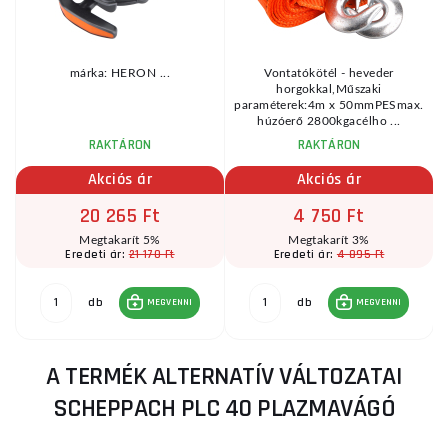
márka: HERON ...
Vontatókötél - heveder
horgokkal,Műszaki
r
paraméterek:4m x 50mmPESmax.
húzóerő 2800kgacélho ...
RAKTÁRON
RAKTÁRON
Akciós ár
Akciós ár
20 265 Ft
4 750 Ft
Megtakarít 5%
Megtakarít 3%
21 170 Ft
4 895 Ft
Eredeti ár:
Eredeti ár:
db
db
MEGVENNI
MEGVENNI
A TERMÉK ALTERNATÍV VÁLTOZATAI
SCHEPPACH PLC 40 PLAZMAVÁGÓ