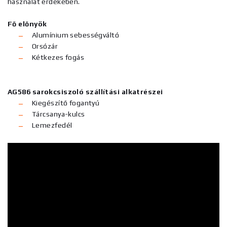
használat érdekében.
Fő előnyök
Alumínium sebességváltó
Orsózár
Kétkezes fogás
AG586 sarokcsiszoló szállítási alkatrészei
Kiegészítő fogantyú
Tárcsanya-kulcs
Lemezfedél