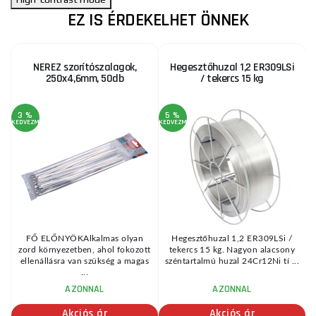
EZ IS ÉRDEKELHET ÖNNEK
NEREZ szorítószalagok,
Hegesztőhuzal 1,2 ER309LSi
250x4,6mm, 50db
/ tekercs 15 kg
3 %
5 %
KEDVEZMÉNY
KEDVEZMÉNY
n
FŐ ELŐNYÖKAlkalmas olyan
Hegesztőhuzal 1,2 ER309LSi /
zord környezetben, ahol fokozott
tekercs 15 kg. Nagyon alacsony
.
ellenállásra van szükség a magas
széntartalmú huzal 24Cr12Ni tí ...
...
AZONNAL
AZONNAL
Akciós ár
Akciós ár