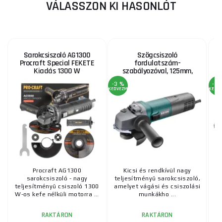
VÁLASSZON KI HASONLÓT
Sarokcsiszoló AG1300
Szögcsiszoló
Procraft Special FEKETE
fordulatszám-
Kiadás 1300 W
szabályozóval, 125mm,
1400W
-3 %
-3 
KEDVEZMÉNY
KEDV
Procraft AG1300
Kicsi és rendkívül nagy
K
sarokcsiszoló - nagy
teljesítményű sarokcsiszoló,
teljesítményű csiszoló 1300
amelyet vágási és csiszolási
k
W-os kefe nélküli motorra ...
munkákho ...
RAKTÁRON
RAKTÁRON