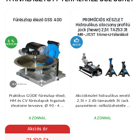
Fűrészlap élező GSS 400
PROMÓCIÓS KÉSZLET
Hidraulikus alacsony profilú
jack (hever) 2,5t TA253 3t
MB-JS3T támasztékokkal
6 %
KEDVEZMÉNY
AKCIÓ
A
KE
Praktikus GÜDE fűrészlap-élező,
Akciókészlet hidraulikus emelő
HM és CV fűrészlapok fogainak
2,5t + 2 db támaszték 3t Jack
élezésére tervezve, Ø 90 - 4 ...
paraméterei: nélkülözhetetle ...
AZONNAL
AZONNAL
Akciós ár