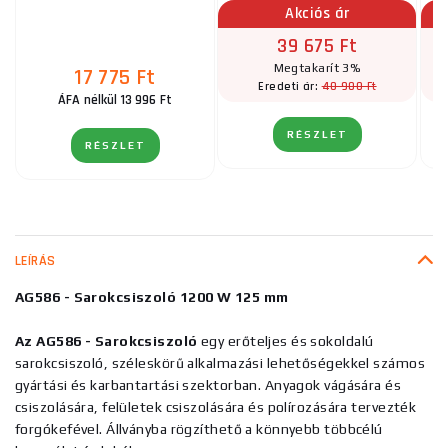
Akciós ár
39 675 Ft
Megtakarít 3%
17 775 Ft
40 900 Ft
Eredeti ár:
ÁFA nélkül 13 996 Ft
RÉSZLET
RÉSZLET
LEÍRÁS
AG586 - Sarokcsiszoló 1200 W 125 mm
Az AG586 - Sarokcsiszoló
egy erőteljes és sokoldalú
sarokcsiszoló, széleskörű alkalmazási lehetőségekkel számos
gyártási és karbantartási szektorban. Anyagok vágására és
csiszolására, felületek csiszolására és polírozására tervezték
forgókefével. Állványba rögzíthető a könnyebb többcélú