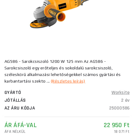
AG586 - Sarokcsiszoló 1200 W 125 mm Az AG586 -
Sarokcsiszoló egy erőteljes és sokoldalú sarokcsiszoló,
széleskörű alkalmazási lehetőségekkel számos gyártási és
karbantartási szekto ...
(Részletes leírás)
GYÁRTÓ
Worksite
JÓTÁLLÁS
2 év
AZ ÁRU KÓDJA
25000586
ÁR ÁFÁ-VAL
22 950 Ft
ÁFA NÉLKÜL
18 071 Ft