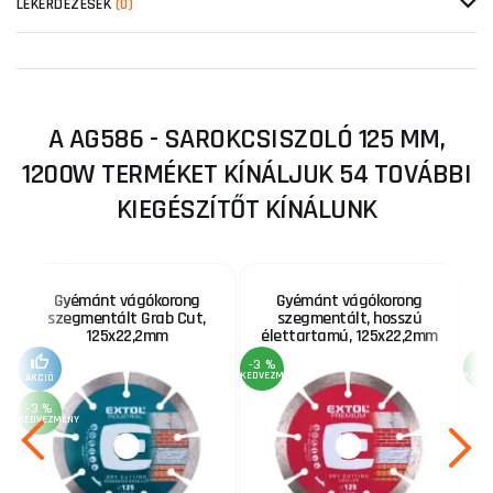
LEKÉRDEZÉSEK
(0)
A AG586 - SAROKCSISZOLÓ 125 MM,
1200W TERMÉKET KÍNÁLJUK 54 TOVÁBBI
KIEGÉSZÍTŐT KÍNÁLUNK
Gyémánt vágókorong
Gyémánt vágókorong
V
szegmentált Grab Cut,
szegmentált, hosszú
125x22,2mm
élettartamú, 125x22,2mm
-3 %
-3 
KEDVEZMÉNY
KEDV
AKCIÓ
-3 %
KEDVEZMÉNY