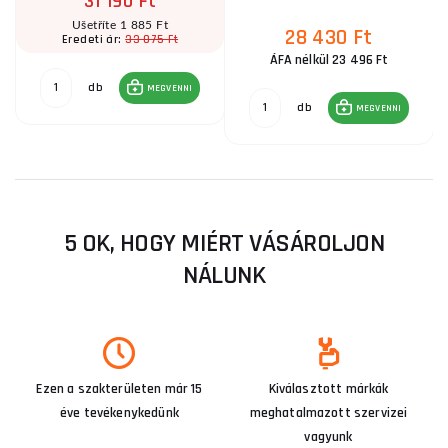
31 190 Ft
Ušetříte 1 885 Ft
28 430 Ft
33 075 Ft
Eredeti ár:
ÁFA nélkül 23 496 Ft
db
MEGVENNI
db
MEGVENNI
5 OK, HOGY MIÉRT VÁSÁROLJON
NÁLUNK
Ezen a szakterületen már 15
Kiválasztott márkák
éve tevékenykedünk
meghatalmazott szervizei
vagyunk