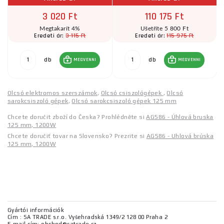
3 020 Ft
110 175 Ft
Megtakarít 4%
Ušetříte 5 800 Ft
3 115 Ft
115 975 Ft
Eredeti ár:
Eredeti ár:
db
db
MEGVENNI
MEGVENNI
Olcsó elektromos szerszámok
,
Olcsó csiszológépek
,
Olcsó
sarokcsiszoló gépek
,
Olcsó sarokcsiszoló gépek 125 mm
Chcete doručit zboží do Česka? Prohlédněte si
AG586 - Úhlová bruska
125 mm, 1200W
Chcete doručiť tovar na Slovensko? Prezrite si
AG586 - Uhlová brúska
125 mm, 1200W
Gyártói információk
Cím : SA TRADE s.r.o. Vyšehradská 1349/2 128 00 Praha 2