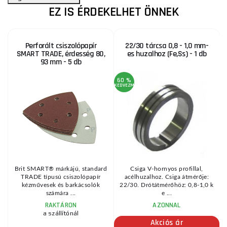
EZ IS ÉRDEKELHET ÖNNEK
Perforált csiszolópapír
22/30 tárcsa 0,8 - 1,0 mm-
SMART TRADE, érdesség 80,
es huzalhoz (Fe,Ss) - 1 db
93 mm - 5 db
60 %
3
KEDVEZMÉNY
KE
Brit SMART® márkájú, standard
Csiga V-hornyos profillal,
z
TRADE típusú csiszolópapír
acélhuzalhoz. Csiga átmérője:
kézművesek és barkácsolók
22/30. Drótátmérőhöz: 0,8-1,0 k
számára ...
e ...
RAKTÁRON
AZONNAL
a szállítónál
Akciós ár