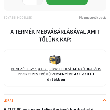
TOVÁBBI MODELLEK
Plazmavágók Jasic
A TERMÉK MEGVÁSÁRLÁSÁVAL AMIT
TŐLÜNK KAP:
NEVEZÉS EGY 5,4 LE/3,2 kW TELJESÍTMÉNYŰ DIGITÁLIS
431 230 Ft
INVERTERES ERŐMŰ VERSENYÉRE
értékben
LEÍRÁS
A CUT 80 egy nagy teljesítményű hordozható