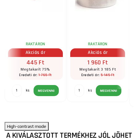
RAKTÁRON
RAKTÁRON
Akciós ár
Akciós ár
445 Ft
1 960 Ft
Megtakarít 75%
Megtakarít 3 185 Ft
1 765 Ft
5 145 Ft
Eredeti ár:
Eredeti ár:
ks
ks
MEGVENNI
MEGVENNI
High-contrast mode
A KIVÁLASZTOTT TERMÉKHEZ JÓL JÖHET