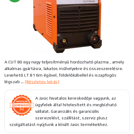
A CUT 80 egy nagy teljesítményű hordozható plazma , amely
alkalmas gyártásra, lakatos műhelyekre és összeszerelésre.
Levehető LT 81 6m égővel, földelőkábellel és iszapfogós
légszab ...
(Részletes leírás)
A Jasic hivatalos kereskedője vagyunk, az
ügyfelek által hitelesített és megbízható
vállalat. Garanciális és garanciális
szervizelést, szállítást, szerviz plusz
szolgáltatást nyújtunk a kínált Jasic termékekhez.