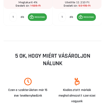
Megtakarít 4%
Ušetříte 11 210 Ft
1 585 Ft
53 195 Ft
Eredeti ár:
Eredeti ár:
db
db
MEGVENNI
MEGVENNI
5 OK, HOGY MIÉRT VÁSÁROLJON
NÁLUNK
Ezen a szakterületen már 15
Kiválasztott márkák
éve tevékenykedünk
meghatalmazott szervizei
vagyunk