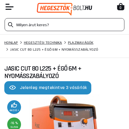
0
HONLAP
HEGESZTÉSI TECHNIKA
PLAZMAVÁGÓK
JASIC CUT 80 L225 + ÉGŐ 6M + NYOMÁSSZABÁLYOZÓ
JASIC CUT 80 L225 + ÉGŐ 6M +
NYOMÁSSZABÁLYOZÓ
Jelenleg megtekintve 3 vásárlók
AKCIÓ +
-16 %
SLEVA