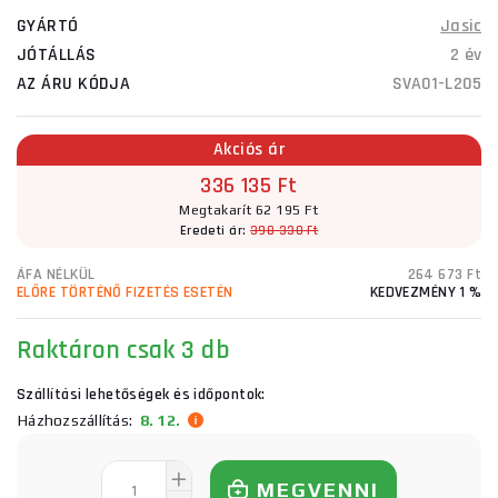
GYÁRTÓ
Jasic
JÓTÁLLÁS
2 év
AZ ÁRU KÓDJA
SVA01-L205
Akciós ár
336 135 Ft
Megtakarít 62 195 Ft
Eredeti ár:
398 330 Ft
ÁFA NÉLKÜL
264 673 Ft
ELŐRE TÖRTÉNŐ FIZETÉS ESETÉN
KEDVEZMÉNY 1 %
Raktáron
csak 3 db
Szállítási lehetőségek és időpontok:
Házhozszállítás:
8. 12.
MEGVENNI