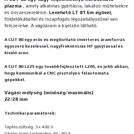
plazma
, amely alkalmas gyártásra, lakatos műhelyekre
és összeszerelésre.
Levehető LT 81 6m égővel,
földelőkábellel és iszapfogós légszabályozóval van
felszerelve. A vágóáram a kijelzőn látható.
A CUT 80 egy erős és megbízható inverteres áramforrás
egyszerű kezeléssel, nagyfrekvenciás HF gyújtással és
kiváló áron.
A CUT 80 L225 egy továbbfejlesztett L205, és jobb abban,
hogy kommunikál a CNC pisztolyos félautomata
gépekkel.
Vágási mélység (minőség/maximális)
22/28 mm
Technikai paraméterek:
Tápfeszültség: 3 x 400 V
Vágási áram tartomány: 20 - 80 A