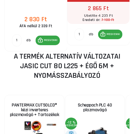
2 865 Ft
Ušetříte 4 235 Ft
2 830 Ft
7 100 Ft
Eredeti ár:
ÁFA nélkül 2 339 Ft
db
MEGVENNI
db
MEGVENNI
A TERMÉK ALTERNATÍV VÁLTOZATAI
JASIC CUT 80 L225 + ÉGŐ 6M +
NYOMÁSSZABÁLYOZÓ
PANTERMAX CUT50LCD®
Scheppach PLC 40
P
kézi inverteres
plazmavágó
plazmavágó + Tartozékok
-12 %
-3 
KEDVEZMÉNY
KEDV