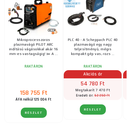
ENGEDÉLYEZETT
SZERVIZ
Mikroprocesszoros
PLC 40 - A Scheppach PLC 40
plazmavágó PILOT ARC
plazmavágó egy nagy
K
indítású vágásokkal akár 16
teljesítményű, mégis
mm-es vastagságig! ✂️ A ...
kompakt gép vas, rozs ...
RAKTÁRON
RAKTÁRON
Akciós ár
54 780 Ft
Megtakarít 7 470 Ft
158 755 Ft
62 250 Ft
Eredeti ár:
ÁFA nélkül 125 004 Ft
RÉSZLET
RÉSZLET