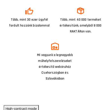
Több, mint 30 ezer ügyfél
Több, mint 40 000 terméket
fordult hozzánk bizalommal
értékesítünk, amelyből 8 000
RAKTÁRon van.
Mi vagyunk a legnagyobb
műhelyfelszereléseket
értékesítő webáruház
Csehországban és
Szlovákiában
High-contrast mode