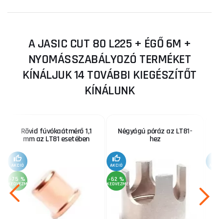
A JASIC CUT 80 L225 + ÉGŐ 6M +
NYOMÁSSZABÁLYOZÓ TERMÉKET
KÍNÁLJUK 14 TOVÁBBI KIEGÉSZÍTŐT
KÍNÁLUNK
Rövid fúvókaátmérő 1,1
Négyágú póráz az LT81-
mm az LT81 esetében
hez
AKCIÓ
AKCIÓ
AKC
-75 %
-62 %
KEDVEZMÉNY
KEDVEZMÉNY