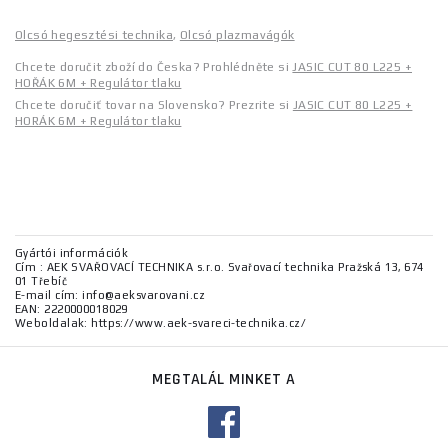
Olcsó hegesztési technika
,
Olcsó plazmavágók
Chcete doručit zboží do Česka? Prohlédněte si
JASIC CUT 80 L225 +
HOŘÁK 6M + Regulátor tlaku
Chcete doručiť tovar na Slovensko? Prezrite si
JASIC CUT 80 L225 +
HORÁK 6M + Regulátor tlaku
Gyártói információk
Cím : AEK SVAŘOVACÍ TECHNIKA s.r.o. Svařovací technika Pražská 13, 674
01 Třebíč
E-mail cím: info@aeksvarovani.cz
EAN: 2220000018029
Weboldalak: https://www.aek-svareci-technika.cz/
MEGTALÁL MINKET A