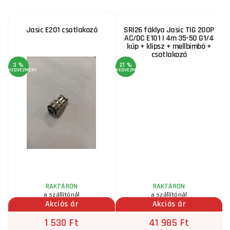
Jasic E201 csatlakozó
SRI26 fáklya Jasic TIG 200P
AC/DC E101 | 4m 35-50 G1/4
kúp + klipsz + mellbimbó +
csatlakozó
3 %
21 %
KEDVEZMÉNY
KEDVEZMÉNY
KE
A
n
RAKTÁRON
RAKTÁRON
a szállítónál
a szállítónál
Akciós ár
Akciós ár
1 530 Ft
41 985 Ft