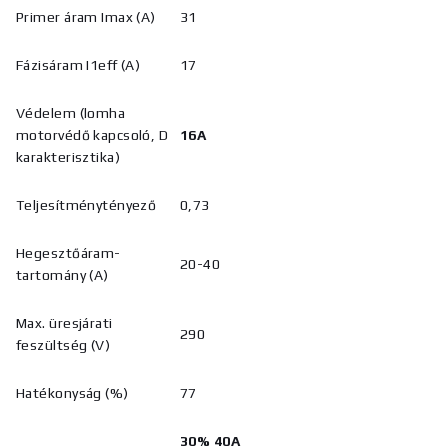
Primer áram Imax (A)
31
Fázisáram I1eff (A)
17
Védelem (lomha
motorvédő kapcsoló, D
16A
karakterisztika)
Teljesítménytényező
0,73
Hegesztőáram-
20-40
tartomány (A)
Max. üresjárati
290
feszültség (V)
Hatékonyság (%)
77
30% 40A