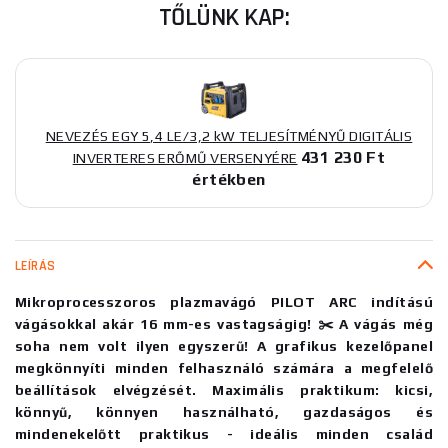
TŐLÜNK KAP:
NEVEZÉS EGY 5,4 LE/3,2 kW TELJESÍTMÉNYŰ DIGITÁLIS
431 230 Ft
INVERTERES ERŐMŰ VERSENYÉRE
értékben
LEÍRÁS
Mikroprocesszoros plazmavágó PILOT ARC indítású
vágásokkal akár 16 mm-es vastagságig! ✂️ A vágás még
soha nem volt ilyen egyszerű! A grafikus kezelőpanel
megkönnyíti minden felhasználó számára a megfelelő
beállítások elvégzését. Maximális praktikum: kicsi,
könnyű, könnyen használható, gazdaságos és
mindenekelőtt praktikus - ideális minden család