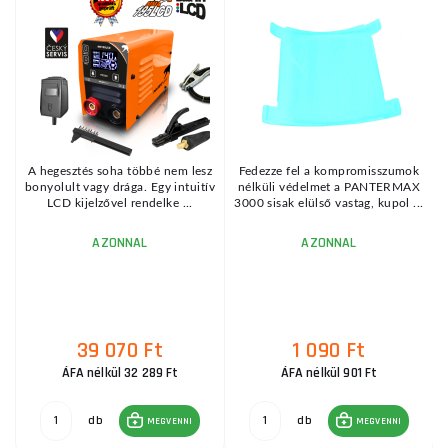
A
z
A hegesztés soha többé nem lesz
Fedezze fel a kompromisszumok
ív
bonyolult vagy drága. Egy intuitív
nélküli védelmet a PANTERMAX
LCD kijelzővel rendelke ...
3000 sisak elülső vastag, kupol ...
AZONNAL
AZONNAL
39 070 Ft
1 090 Ft
ÁFA nélkül 32 289 Ft
ÁFA nélkül 901 Ft
db
db
MEGVENNI
MEGVENNI