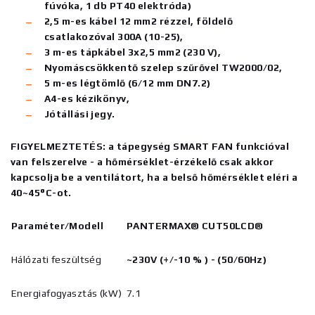
fúvóka, 1 db PT40 elektróda)
2,5 m-es kábel 12 mm2 rézzel, földelő
csatlakozóval 300A (10-25),
3 m-es tápkábel 3x2,5 mm2 (230 V),
Nyomáscsökkentő szelep szűrővel TW2000/02,
5 m-es légtömlő (6/12 mm DN7.2)
A4-es kézikönyv,
Jótállási jegy.
FIGYELMEZTETÉS: a tápegység SMART FAN funkcióval
van felszerelve - a hőmérséklet-érzékelő csak akkor
kapcsolja be a ventilátort, ha a belső hőmérséklet eléri a
40~45°C-ot.
Paraméter/Modell
PANTERMAX®
CUT50LCD®
Hálózati feszültség
~230V (+/-10
%
) - (50/60Hz)
Energiafogyasztás (kW)
7.1