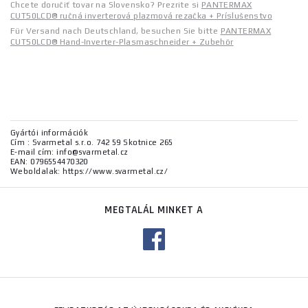
Chcete doručiť tovar na Slovensko? Prezrite si
PANTERMAX
CUT50LCD® ručná inverterová plazmová rezačka + Príslušenstvo
Für Versand nach Deutschland, besuchen Sie bitte
PANTERMAX
CUT50LCD® Hand-Inverter-Plasmaschneider + Zubehör
Gyártói információk
Cím : Svarmetal s.r.o. 742 59 Skotnice 265
E-mail cím: info@svarmetal.cz
EAN: 0796554470320
Weboldalak: https://www.svarmetal.cz/
MEGTALÁL MINKET A