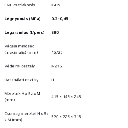
CNC csatlakozás
IGEN
Légnyomás (MPa)
0,3–0,45
Légáramlás
(l/perc)
280
Vágási minőség
(maximális) (mm)
16/25
Védelmi osztály
IP21S
Használati osztály
H
Méretek H x Sz x M
415 × 145 × 245
(mm)
Csomag méretei H x Sz
520 × 225 × 315
x M (mm)