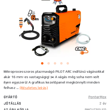
Mikroprocesszoros plazmavágó PILOT ARC indítású vágásokkal
akár 16 mm-es vastagságig! ✂️ A vágás még soha nem volt
ilyen egyszerű! A grafikus kezelőpanel megkönnyíti minden
felhasz ...
(Részletes leírás)
GYÁRTÓ
PanterMax
JÓTÁLLÁS
2 év
AZ ÁRU KÓDJA
PMCUT50LED