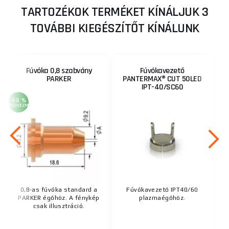
TARTOZÉKOK TERMÉKET KÍNÁLJUK 3
TOVÁBBI KIEGÉSZÍTŐT KÍNÁLUNK
Fúvóka 0,8 szabvány
Fúvókavezető
PARKER
PANTERMAX® CUT 50LED
IPT-40/SC60
-68 %
KEDVEZMÉNY
0,8-as fúvóka standard a
Fúvókavezető IPT40/60
PARKER égőhöz. A fénykép
plazmaégőhöz.
csak illusztráció.