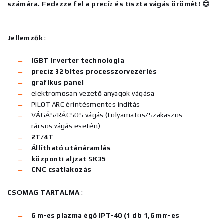
számára. Fedezze fel a precíz és tiszta vágás örömét! 😊
Jellemzők
:
IGBT inverter technológia
precíz 32 bites processzorvezérlés
grafikus panel
elektromosan vezető anyagok vágása
PILOT ARC érintésmentes indítás
VÁGÁS/RÁCSOS vágás (Folyamatos/Szakaszos
rácsos vágás esetén)
2T/4T
Állítható utánáramlás
központi aljzat SK35
CNC csatlakozás
CSOMAG TARTALMA
:
6 m-es
plazma égő
IPT-40 (1 db 1,6 mm-es