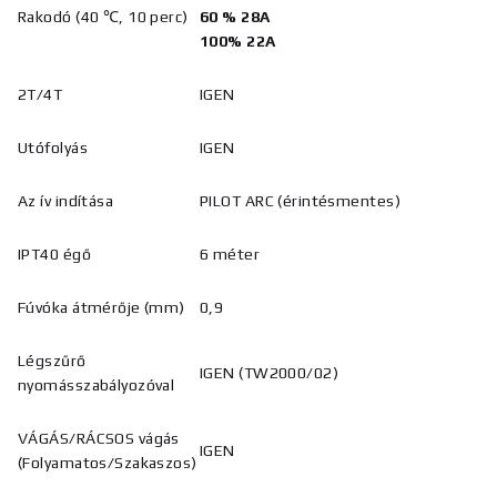
Rakodó (40 ℃, 10 perc)
60
%
28A
100% 22A
2T/4T
IGEN
Utófolyás
IGEN
Az ív indítása
PILOT ARC (érintésmentes)
IPT40 égő
6 méter
Fúvóka átmérője (mm)
0,9
Légszűrő
IGEN (TW2000/02)
nyomásszabályozóval
VÁGÁS/RÁCSOS vágás
IGEN
(Folyamatos/Szakaszos)