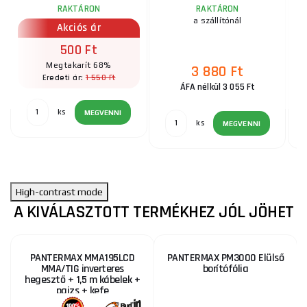
RAKTÁRON
RAKTÁRON
UT
a szállítónál
Akciós ár
500 Ft
Megtakarít 68%
3 880 Ft
1 550 Ft
Eredeti ár:
ÁFA nélkül 3 055 Ft
ks
MEGVENNI
ks
MEGVENNI
High-contrast mode
A KIVÁLASZTOTT TERMÉKHEZ JÓL JÖHET
PANTERMAX MMA195LCD
PANTERMAX PM3000 Elülső
MMA/TIG inverteres
borítófólia
hegesztő + 1,5 m kábelek +
pajzs + kefe