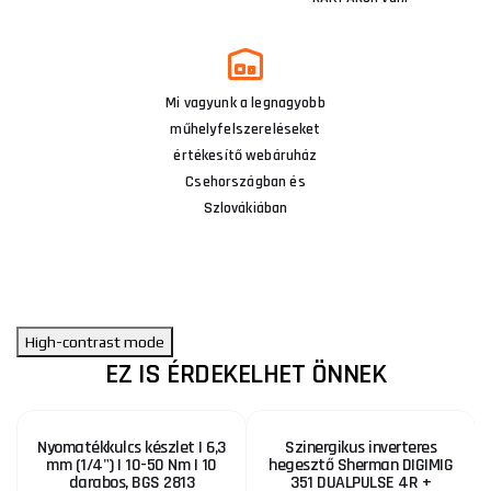
Mi vagyunk a legnagyobb
műhelyfelszereléseket
értékesítő webáruház
Csehországban és
Szlovákiában
High-contrast mode
EZ IS ÉRDEKELHET ÖNNEK
Nyomatékkulcs készlet | 6,3
Szinergikus inverteres
mm (1/4") | 10-50 Nm | 10
hegesztő Sherman DIGIMIG
darabos, BGS 2813
351 DUALPULSE 4R +