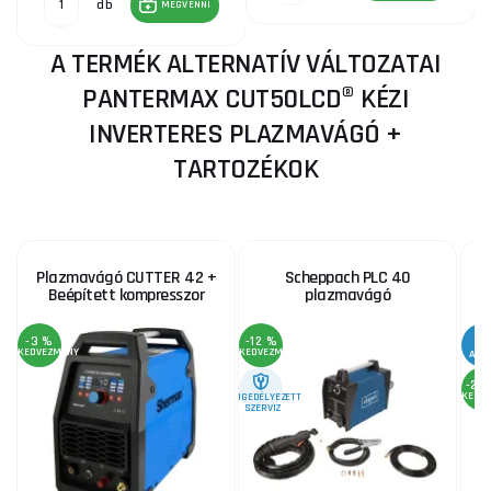
db
MEGVENNI
A TERMÉK ALTERNATÍV VÁLTOZATAI
PANTERMAX CUT50LCD® KÉZI
INVERTERES PLAZMAVÁGÓ +
TARTOZÉKOK
Plazmavágó CUTTER 42 +
Scheppach PLC 40
Beépített kompresszor
plazmavágó
-3 %
-12 %
KEDVEZMÉNY
KEDVEZMÉNY
AKC
-29
KEDV
ENGEDÉLYEZETT
SZERVIZ