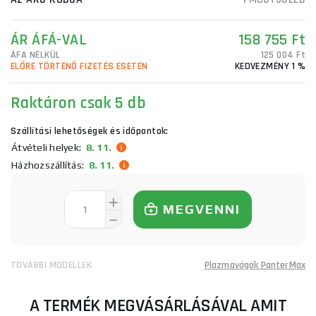
ÁR ÁFÁ-VAL
158 755 Ft
ÁFA NÉLKÜL
125 004 Ft
ELŐRE TÖRTÉNŐ FIZETÉS ESETÉN
KEDVEZMÉNY 1 %
Raktáron
csak 5 db
Szállítási lehetőségek és időpontok:
Átvételi helyek:
8. 11.
Házhozszállítás:
8. 11.
MEGVENNI
TOVÁBBI MODELLEK
Plazmavágók PanterMax
A TERMÉK MEGVÁSÁRLÁSÁVAL AMIT