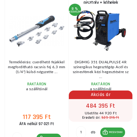
pisztoly + kábelek
8 %
KEDVEZMÉNY
KE
s
Termékleírás: cserélhető fejekkel
DIGIMIG 351 DUALPULSE 4R
a
megfordítható racsnis fej 6,3 mm
szinergikus hegesztőgép Acél és
(1/4") külső négyzette ...
színesfémek kézi hegesztésére sz
...
RAKTÁRON
RAKTÁRON
a szállítónál
a szállítónál
Akciós ár
484 395 Ft
Ušetříte 44 920 Ft
117 395 Ft
529 315 Ft
Eredeti ár:
ÁFA nélkül 97 021 Ft
db
MEGVENNI