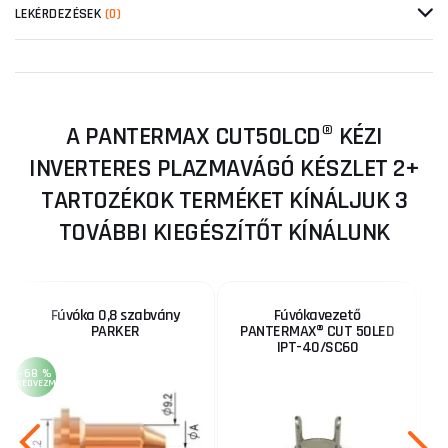
LEKÉRDEZÉSEK
(0)
A PANTERMAX CUT50LCD® KÉZI
INVERTERES PLAZMAVÁGÓ KÉSZLET 2+
TARTOZÉKOK TERMÉKET KÍNÁLJUK 3
TOVÁBBI KIEGÉSZÍTŐT KÍNÁLUNK
Fúvóka 0,8 szabvány
Fúvókavezető
PARKER
PANTERMAX® CUT 50LED
IPT-40/SC60
-68 %
KEDVEZMÉNY