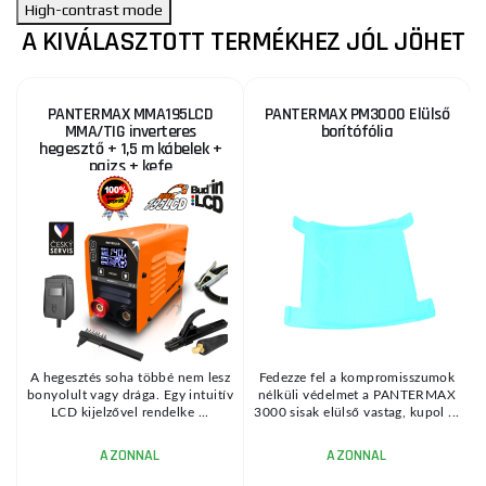
High-contrast mode
A KIVÁLASZTOTT TERMÉKHEZ JÓL JÖHET
PANTERMAX MMA195LCD
PANTERMAX PM3000 Elülső
MMA/TIG inverteres
borítófólia
hegesztő + 1,5 m kábelek +
pajzs + kefe
A
A hegesztés soha többé nem lesz
Fedezze fel a kompromisszumok
k
bonyolult vagy drága. Egy intuitív
nélküli védelmet a PANTERMAX
LCD kijelzővel rendelke ...
3000 sisak elülső vastag, kupol ...
AZONNAL
AZONNAL