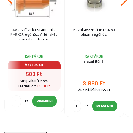
0,8-as fúvóka standard a
Fúvókavezető IPT40/60
PARKER égőhöz. A fénykép
plazmaégőhöz.
csak illusztráció.
RAKTÁRON
RAKTÁRON
UT
a szállítónál
Akciós ár
500 Ft
Megtakarít 68%
3 880 Ft
1 550 Ft
Eredeti ár:
ÁFA nélkül 3 055 Ft
ks
MEGVENNI
ks
MEGVENNI