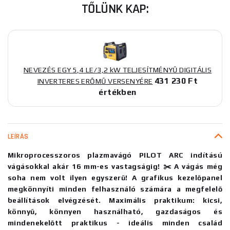
TŐLÜNK KAP:
NEVEZÉS EGY 5,4 LE/3,2 kW TELJESÍTMÉNYŰ DIGITÁLIS
431 230 Ft
INVERTERES ERŐMŰ VERSENYÉRE
értékben
LEÍRÁS
Mikroprocesszoros plazmavágó PILOT ARC indítású
vágásokkal akár 16 mm-es vastagságig! ✂️ A vágás még
soha nem volt ilyen egyszerű! A grafikus kezelőpanel
megkönnyíti minden felhasználó számára a megfelelő
beállítások elvégzését. Maximális praktikum: kicsi,
könnyű, könnyen használható, gazdaságos és
mindenekelőtt praktikus - ideális minden család