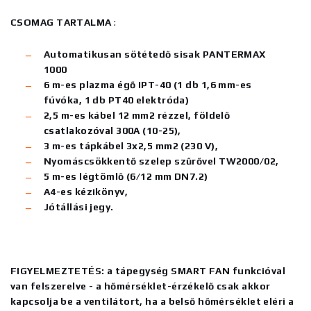
CSOMAG TARTALMA
:
Automatikusan sötétedő sisak PANTERMAX
1000
6 m-es
plazma égő
IPT-40 (1 db 1,6 mm-es
fúvóka, 1 db PT40 elektróda)
2,5 m-es kábel 12 mm2 rézzel, földelő
csatlakozóval 300A (10-25),
3 m-es tápkábel 3x2,5 mm2 (230 V),
Nyomáscsökkentő szelep szűrővel TW2000/02,
5 m-es légtömlő (6/12 mm DN7.2)
A4-es kézikönyv,
Jótállási jegy.
FIGYELMEZTETÉS: a tápegység SMART FAN funkcióval
van felszerelve - a hőmérséklet-érzékelő csak akkor
kapcsolja be a ventilátort, ha a belső hőmérséklet eléri a