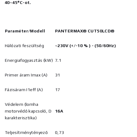
40~45°C-ot.
Paraméter/Modell
PANTERMAX®
CUT50LCD®
Hálózati feszültség
~230V (+/-10
%
) - (50/60Hz)
Energiafogyasztás (kW)
7.1
Primer áram Imax (A)
31
Fázisáram I1eff (A)
17
Védelem (lomha
motorvédő kapcsoló, D
16A
karakterisztika)
Teljesítménytényező
0,73