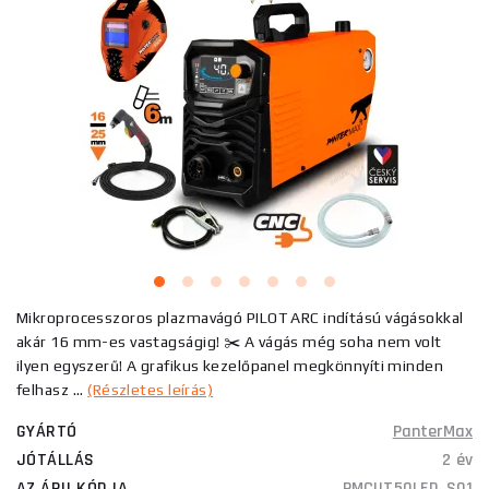
Mikroprocesszoros plazmavágó PILOT ARC indítású vágásokkal
akár 16 mm-es vastagságig! ✂️ A vágás még soha nem volt
ilyen egyszerű! A grafikus kezelőpanel megkönnyíti minden
felhasz ...
(Részletes leírás)
GYÁRTÓ
PanterMax
JÓTÁLLÁS
2 év
AZ ÁRU KÓDJA
PMCUT50LED_S01