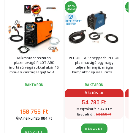
-12 %
-3 
KEDVEZMÉNY
KEDV
ENGEDÉLYEZETT
SZERVIZ
Mikroprocesszoros
PLC 40 - A Scheppach PLC 40
plazmavágó PILOT ARC
plazmavágó egy nagy
K
indítású vágásokkal akár 16
teljesítményű, mégis
mm-es vastagságig! ✂️ A ...
kompakt gép vas, rozs ...
RAKTÁRON
RAKTÁRON
Akciós ár
54 780 Ft
Megtakarít 7 470 Ft
158 755 Ft
62 250 Ft
Eredeti ár:
ÁFA nélkül 125 004 Ft
RÉSZLET
RÉSZLET