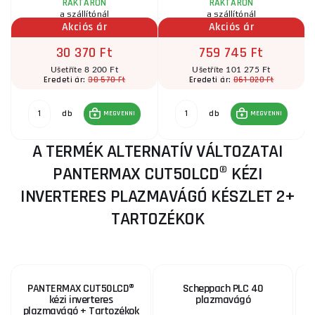
RAKTÁRON
RAKTÁRON
a szállítónál
a szállítónál
Akciós ár
Akciós ár
30 370 Ft
759 745 Ft
Ušetříte 8 200 Ft
Ušetříte 101 275 Ft
38 570 Ft
861 020 Ft
Eredeti ár:
Eredeti ár:
db
db
MEGVENNI
MEGVENNI
A TERMÉK ALTERNATÍV VÁLTOZATAI
PANTERMAX CUT50LCD® KÉZI
INVERTERES PLAZMAVÁGÓ KÉSZLET 2+
TARTOZÉKOK
PANTERMAX CUT50LCD®
Scheppach PLC 40
P
kézi inverteres
plazmavágó
plazmavágó + Tartozékok