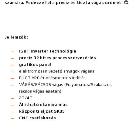
számára. Fedezze fel a precíz és tiszta vágás örömét! 😊
Jellemzők
:
IGBT inverter technológia
precíz 32 bites processzorvezérlés
grafikus panel
elektromosan vezető anyagok vágása
PILOT ARC érintésmentes indítás
VÁGÁS/RÁCSOS vágás (Folyamatos/Szakaszos
rácsos vágás esetén)
2T/4T
Állítható utánáramlás
központi aljzat SK35
CNC csatlakozás