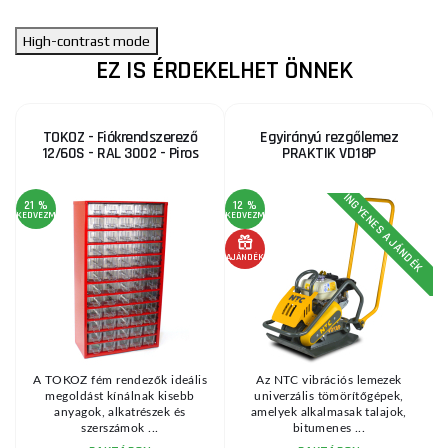
High-contrast mode
EZ IS ÉRDEKELHET ÖNNEK
TOKOZ - Fiókrendszerező
Egyirányú rezgőlemez
12/60S - RAL 3002 - Piros
PRAKTIK VD18P
INGYENES AJÁNDÉK
21 %
12 %
KEDVEZMÉNY
KEDVEZMÉNY
KE
AJÁNDÉK
A TOKOZ fém rendezők ideális
Az NTC vibrációs lemezek
megoldást kínálnak kisebb
univerzális tömörítőgépek,
anyagok, alkatrészek és
amelyek alkalmasak talajok,
szerszámok ...
bitumenes ...