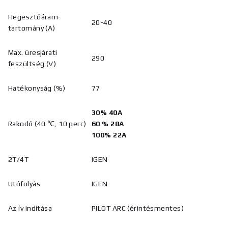
Hegesztőáram-
20-40
tartomány (A)
Max. üresjárati
290
feszültség (V)
Hatékonyság (%)
77
30% 40A
Rakodó (40 ℃, 10 perc)
60
%
28A
100% 22A
2T/4T
IGEN
Utófolyás
IGEN
Az ív indítása
PILOT ARC (érintésmentes)