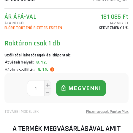
ÁR ÁFÁ-VAL
181 085 Ft
ÁFA NÉLKÜL
142 587 Ft
ELŐRE TÖRTÉNŐ FIZETÉS ESETÉN
KEDVEZMÉNY 1 %
Raktáron
csak 1 db
Szállítási lehetőségek és időpontok:
Átvételi helyek:
8. 12.
Házhozszállítás:
8. 12.
MEGVENNI
TOVÁBBI MODELLEK
Plazmavágók PanterMax
A TERMÉK MEGVÁSÁRLÁSÁVAL AMIT