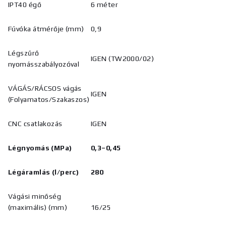
IPT40 égő
6 méter
Fúvóka átmérője (mm)
0,9
Légszűrő
IGEN (TW2000/02)
nyomásszabályozóval
VÁGÁS/RÁCSOS vágás
IGEN
(Folyamatos/Szakaszos)
CNC csatlakozás
IGEN
Légnyomás (MPa)
0,3–0,45
Légáramlás
(l/perc)
280
Vágási minőség
(maximális) (mm)
16/25