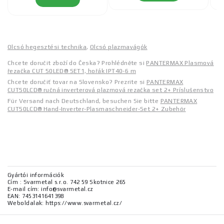
Olcsó hegesztési technika
,
Olcsó plazmavágók
Chcete doručit zboží do Česka? Prohlédněte si
PANTERMAX Plasmová
řezačka CUT 50LED® SET1, hořák IPT40-6 m
Chcete doručiť tovar na Slovensko? Prezrite si
PANTERMAX
CUT50LCD® ručná inverterová plazmová rezačka set 2+ Príslušenstvo
Für Versand nach Deutschland, besuchen Sie bitte
PANTERMAX
CUT50LCD® Hand-Inverter-Plasmaschneider-Set 2+ Zubehör
Gyártói információk
Cím : Svarmetal s.r.o. 742 59 Skotnice 265
E-mail cím: info@svarmetal.cz
EAN: 7453141641398
Weboldalak: https://www.svarmetal.cz/