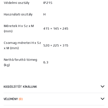
Védelmi osztály
IP21S
Használati osztály
H
Méretek H x Sz x M
415 × 145 × 245
(mm)
Csomag méretei H x Sz
520 × 225 × 315
x M (mm)
Nettó/bruttó tömeg
6.3
(kg)
KIEGÉSZÍTŐT KÍNÁLUNK
VÉLEMÉNY
(0)