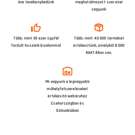
éve tevékenykedünk
meghatalmazott szervizei
vagyunk
Több, mint 30 ezer ügyfél
Több, mint 40 000 terméket
fordult hozzánk bizalommal
értékesítünk, amelyből 8 000
RAKTÁRon van.
Mi vagyunk a legnagyobb
műhelyfelszereléseket
értékesítő webáruház
Csehországban és
Szlovákiában