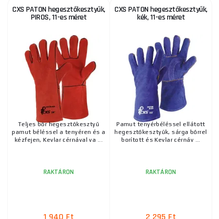
CXS PATON hegesztőkesztyűk,
CXS PATON hegesztőkesztyűk,
PIROS, 11-es méret
kék, 11-es méret
Teljes bőr hegesztőkesztyű
Pamut tenyérbéléssel ellátott
pamut béléssel a tenyéren és a
hegesztőkesztyűk, sárga bőrrel
kézfejen, Kevlar cérnával va ...
borított és Kevlar cérnáv ...
RAKTÁRON
RAKTÁRON
1 940 Ft
2 295 Ft