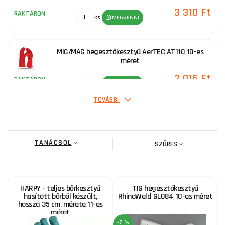
3 310 Ft
RAKTÁRON
ks
MEGVENNI
MIG/MAG hegesztőkesztyű AerTEC AT110 10-es
méret
2 015 Ft
RAKTÁRON
ks
MEGVENNI
TOVÁBBI
TIG hegesztőkesztyű RhinoWeld GL130 10-es méret
TANÁCSOL
3 310 Ft
SZŰRÉS
RAKTÁRON
ks
MEGVENNI
RhinoWeld GL084 Tig Classic 10-es méretű
HARPY - teljes bőrkesztyű
TIG hegesztőkesztyű
hegesztőkesztyű
hasított bőrből készült,
RhinoWeld GL084 10-es méret
hossza 35 cm, mérete 11-es
2 600 Ft
méret
RAKTÁRON
ks
MEGVENNI
-7 %