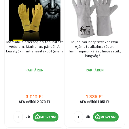
Marhahús erősség és tanúsított
Teljes bőr hegesztőkesztyű.
védelem: Marhahús páncél: A
Ajánlott alkalmazások:
kesztyűk marhahasítékból (marh
fémmegmunkálás, hegesztők,
...
lángvágó ...
RAKTÁRON
RAKTÁRON
3 010 Ft
1 335 Ft
ÁFA nélkül 2 370 Ft
ÁFA nélkül 1 051 Ft
db
db
MEGVENNI
MEGVENNI