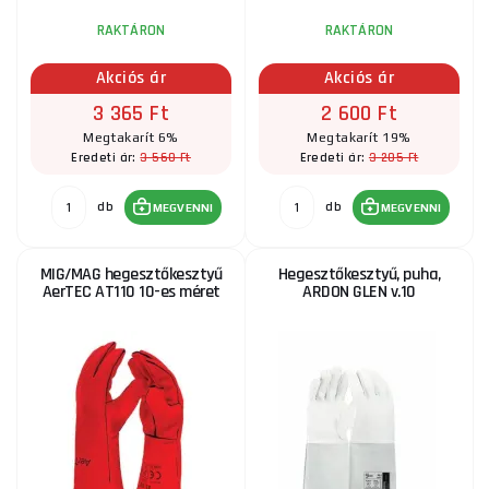
RAKTÁRON
RAKTÁRON
Akciós ár
Akciós ár
3 365 Ft
2 600 Ft
Megtakarít 6%
Megtakarít 19%
3 560 Ft
3 205 Ft
Eredeti ár:
Eredeti ár:
db
db
MEGVENNI
MEGVENNI
MIG/MAG hegesztőkesztyű
Hegesztőkesztyű, puha,
AerTEC AT110 10-es méret
ARDON GLEN v.10