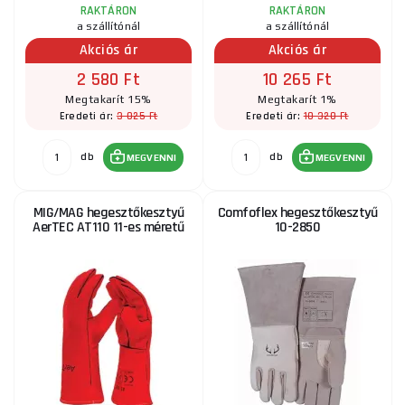
RAKTÁRON
RAKTÁRON
a szállítónál
a szállítónál
Akciós ár
Akciós ár
2 580 Ft
10 265 Ft
Megtakarít 15%
Megtakarít 1%
3 025 Ft
10 320 Ft
Eredeti ár:
Eredeti ár:
db
db
MEGVENNI
MEGVENNI
MIG/MAG hegesztőkesztyű
Comfoflex hegesztőkesztyű
AerTEC AT110 11-es méretű
10-2850