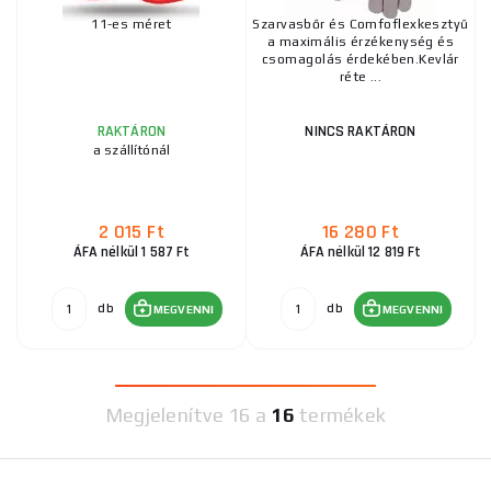
11-es méret
Szarvasbőr és Comfoflexkesztyű
a maximális érzékenység és
csomagolás érdekében.Kevlár
réte ...
RAKTÁRON
NINCS RAKTÁRON
a szállítónál
2 015 Ft
16 280 Ft
ÁFA nélkül 1 587 Ft
ÁFA nélkül 12 819 Ft
db
db
MEGVENNI
MEGVENNI
Megjelenítve
16 a
16
termékek