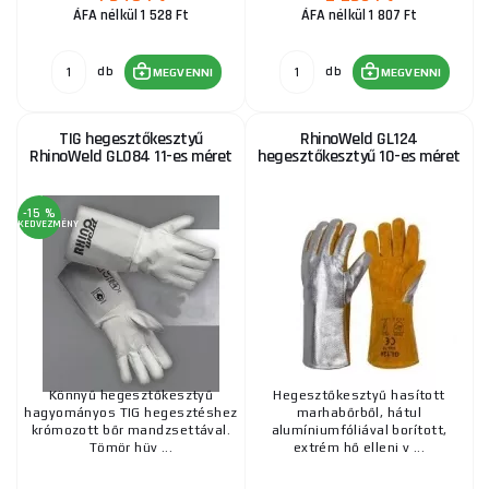
ÁFA nélkül 1 528 Ft
ÁFA nélkül 1 807 Ft
db
db
MEGVENNI
MEGVENNI
TIG hegesztőkesztyű
RhinoWeld GL124
RhinoWeld GL084 11-es méret
hegesztőkesztyű 10-es méret
-15 %
KEDVEZMÉNY
Könnyű hegesztőkesztyű
Hegesztőkesztyű hasított
hagyományos TIG hegesztéshez
marhabőrből, hátul
krómozott bőr mandzsettával.
alumíniumfóliával borított,
Tömör hüv ...
extrém hő elleni v ...