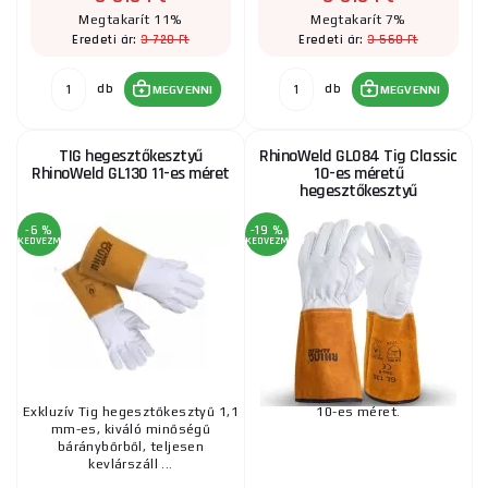
3 365 Ft
RAKTÁRON
ks
MEGVENNI
Megtakarít 11%
Megtakarít 7%
3 720 Ft
3 560 Ft
Eredeti ár:
Eredeti ár:
db
db
MEGVENNI
MEGVENNI
RhinoWeld GL124 hegesztőkesztyű 10-es méret
10 265 Ft
RAKTÁRON
a szállítónál
TIG hegesztőkesztyű
RhinoWeld GL084 Tig Classic
ks
MEGVENNI
RhinoWeld GL130 11-es méret
10-es méretű
hegesztőkesztyű
-6 %
-19 %
KEDVEZMÉNY
KEDVEZMÉNY
Exkluzív Tig hegesztőkesztyű 1,1
10-es méret.
mm-es, kiváló minőségű
báránybőrből, teljesen
kevlárszáll ...