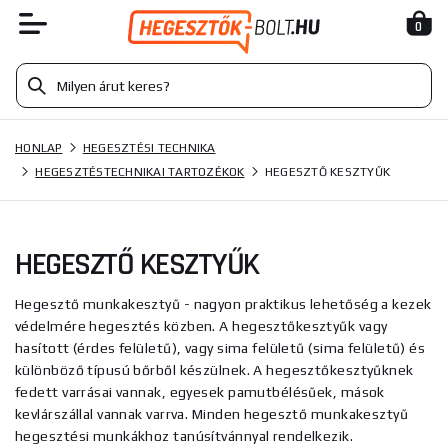
0
HONLAP
HEGESZTÉSI TECHNIKA
HEGESZTÉSTECHNIKAI TARTOZÉKOK
HEGESZTŐ KESZTYŰK
HEGESZTŐ KESZTYŰK
Hegesztő munkakesztyű - nagyon praktikus lehetőség a kezek
védelmére hegesztés közben. A hegesztőkesztyűk vagy
hasított (érdes felületű), vagy sima felületű (sima felületű) és
különböző típusú bőrből készülnek. A hegesztőkesztyűknek
fedett varrásai vannak, egyesek pamutbélésűek, mások
kevlárszállal vannak varrva. Minden hegesztő munkakesztyű
hegesztési munkákhoz tanúsítvánnyal rendelkezik.