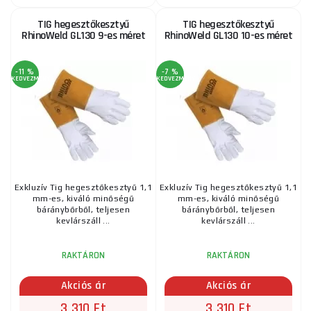
hossza 35 cm, mérete 11-es méret
TIG hegesztőkesztyű
TIG hegesztőkesztyű
2 830 Ft
RhinoWeld GL130 9-es méret
RhinoWeld GL130 10-es méret
RAKTÁRON
ks
MEGVENNI
-11 %
-7 %
KEDVEZMÉNY
KEDVEZMÉNY
TIG hegesztőkesztyű RhinoWeld GL084 11-es méret
2 580 Ft
RAKTÁRON
a szállítónál
ks
MEGVENNI
TIG hegesztőkesztyű RhinoWeld GL084 10-es
Exkluzív Tig hegesztőkesztyű 1,1
Exkluzív Tig hegesztőkesztyű 1,1
méret
mm-es, kiváló minőségű
mm-es, kiváló minőségű
báránybőrből, teljesen
báránybőrből, teljesen
2 815 Ft
RAKTÁRON
kevlárszáll ...
kevlárszáll ...
ks
MEGVENNI
RAKTÁRON
RAKTÁRON
TIG hegesztőkesztyű RhinoWeld GL130 11-es méret
Akciós ár
Akciós ár
3 310 Ft
3 310 Ft