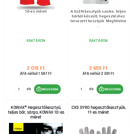
10-es méret
A GLEN kesztyűk szürke, teljes
bőrből készült, hegesztéshez
tervezett kesztyűk. Megfelelne
...
RAKTÁRON
RAKTÁRON
2 015 Ft
2 655 Ft
ÁFA nélkül 1 587 Ft
ÁFA nélkül 2 091 Ft
db
db
MEGVENNI
MEGVENNI
KOWAX® Hegesztőkesztyű,
CXS SYRO hegesztőkesztyűk,
teljes bőr, sárga, KOWAX 10-es
11-es méret
méret