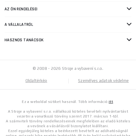
AZ ÖN RENDELÉSEI
A VÁLLALATRÓL
HASZNOS TANÁCSOK
© 2008 - 2026 Stroje a vybavení s.r.o.
Oldaltérkép
Személyes adatok védelme
Ez a weboldal sütiket használ. Több információ
itt
.
A Stroje a vybavení s.r.o. vállalkozó köteles bevételi nyilvántartást
vezetni a vonatkozó törvény szerint 2017. március 1-től.
A számviteli törvény rendelkezéseinek megfelelően az eladó köteles
a vevőnek a vásárlásról bizonylatot kiállítani.
Ezzel egyidejűleg köteles a beérkezett bevételt az adóhatóságnál
online, műszaki hiba esetén legkésőbb 48 órán belül nyilvántartásba