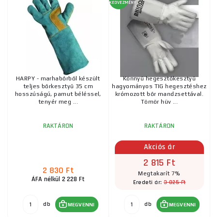
KEDVEZMÉNY
MIG/MAG hegesztőkesztyű AerTEC AT110 11-es
méretű
2 015 Ft
RAKTÁRON
a szállítónál
ks
MEGVENNI
HARPY - marhabőrből készült
Könnyű hegesztőkesztyű
teljes bőrkesztyű 35 cm
hagyományos TIG hegesztéshez
Hegesztőkesztyű, puha, ARDON GLEN v.10
hosszúságú, pamut béléssel,
krómozott bőr mandzsettával.
tenyér meg ...
Tömör hüv ...
2 655 Ft
RAKTÁRON
ks
MEGVENNI
RAKTÁRON
RAKTÁRON
Akciós ár
CXS PATON hegesztőkesztyűk, kék, 11-es méret
2 815 Ft
2 830 Ft
Megtakarít 7%
2 295 Ft
ÁFA nélkül 2 228 Ft
RAKTÁRON
3 025 Ft
Eredeti ár:
ks
MEGVENNI
db
db
MEGVENNI
MEGVENNI
HARPY - teljes bőrkesztyű hasított bőrből készült,