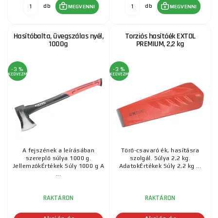
db
db
MEGVENNI
MEGVENNI
Hasítóbalta, üvegszálas nyél,
Torziós hasítóék EXTOL
1000g
PREMIUM, 2,2 kg
-3 %
-3 %
KEDVEZMÉNY
KEDVEZMÉNY
A fejszének a leírásában
Törő-csavaró ék, hasításra
szereplő súlya 1000 g.
szolgál. Súlya 2,2 kg.
JellemzőkÉrtékek Súly 1000 g A
AdatokÉrtékek Súly 2,2 kg ...
...
RAKTÁRON
RAKTÁRON