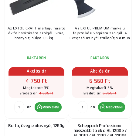
tekintse meg a
Tengelyek című
átfogó cikket.
Kínálatunkban sokféle típusú, márkájú és gazdag funkciójú
tengelyt talál. Legyen szó tábortűzfa könnyű aprításáról, téli
Az EXTOL CRAFT márkájú hasító
Az EXTOL PREMIUM márkájú
keményfa aprításáról vagy ágak levágásáról a kivágott fákról, itt
ék fa hasítására szolgál. Sima,
fejsze kézi vágásra szolgál. A
biztosan megtalálja az Önnek és munkájának megfelelő
hornyolt, súlya 1,5 kg. ...
üvegszálas nyél csillapítja a mun
...
fejszét. Az erdei munka megkönnyítésére
hasítóékeket is
kínálunk.
Kiválasztással, vásárlással vagy fizetéssel
kapcsolatos tanácsért ne habozzon kapcsolatba lépni velünk,
RAKTÁRON
RAKTÁRON
szívesen segítünk.
Akciós ár
Akciós ár
4 750 Ft
6 560 Ft
Megtakarít 3%
Megtakarít 3%
4 895 Ft
6 765 Ft
Eredeti ár:
Eredeti ár:
db
db
MEGVENNI
MEGVENNI
Balta, üvegszálas nyél, 1250g
Scheppach Professional
hosszabbító ék a HL 1200e /
HL 1010 / HL 1100 / HL 1200s