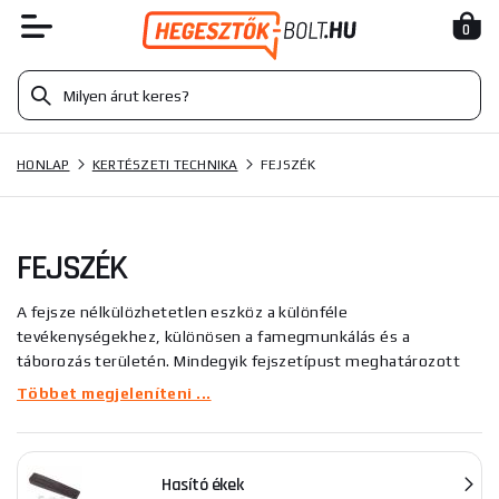
0
HONLAP
KERTÉSZETI TECHNIKA
FEJSZÉK
FEJSZÉK
A fejsze nélkülözhetetlen eszköz a különféle
tevékenységekhez, különösen a famegmunkálás és a
táborozás területén. Mindegyik fejszetípust meghatározott
célra tervezték, és a hatékonyság maximalizálására és a
Többet megjeleníteni ...
munkaerő csökkentésére tervezték.
A fejszét mindenhol
használják, ahol aprítani kell aprítékot, különböző méretű
rönköket, fákat vagy ágakat vágni. Az ácsok szerszámaik
Hasító ékek
elengedhetetlen részének tekintik őket.
A fejsze