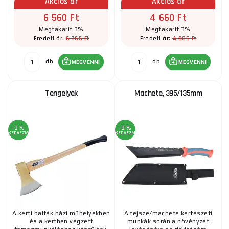
Akciós ár
Akciós ár
6 560 Ft
4 660 Ft
Megtakarít 3%
Megtakarít 3%
6 765 Ft
4 805 Ft
Eredeti ár:
Eredeti ár:
db
db
MEGVENNI
MEGVENNI
Tengelyek
Machete, 395/135mm
-3 %
-3 %
KEDVEZMÉNY
KEDVEZMÉNY
A kerti balták házi műhelyekben
A fejsze/machete kertészeti
és a kertben végzett
munkák során a növényzet