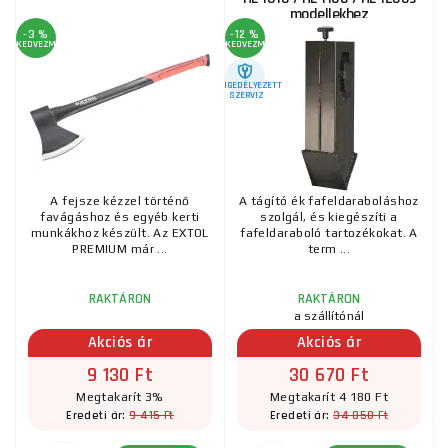
modellekhez
-3 %
-12 %
KEDVEZMÉNY
KEDVEZMÉNY
ENGEDÉLYEZETT
SZERVIZ
A fejsze kézzel történő
A tágító ék fafeldaraboláshoz
favágáshoz és egyéb kerti
szolgál, és kiegészíti a
munkákhoz készült. Az EXTOL
fafeldaraboló tartozékokat. A
PREMIUM már ...
term ...
RAKTÁRON
RAKTÁRON
a szállítónál
Akciós ár
Akciós ár
9 130 Ft
30 670 Ft
Megtakarít 3%
Megtakarít 4 180 Ft
9 415 Ft
34 850 Ft
Eredeti ár:
Eredeti ár: