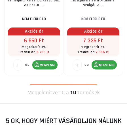
famegmunkáláshoz készültek.
levágására és ritkítására
Az EXTOL ...
szolgál. A ...
NEM ELÉRHETŐ
NEM ELÉRHETŐ
Akciós ár
Akciós ár
6 560 Ft
7 335 Ft
Megtakarít 3%
Megtakarít 3%
6 765 Ft
7 565 Ft
Eredeti ár:
Eredeti ár:
db
db
MEGVENNI
MEGVENNI
Megjelenítve
10 a
10
termékek
5 OK, HOGY MIÉRT VÁSÁROLJON NÁLUNK