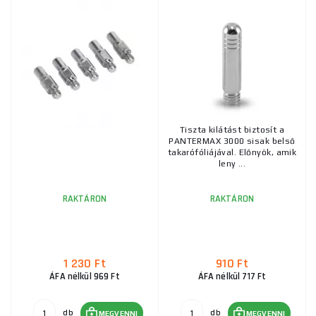
Tiszta kilátást biztosít a
PANTERMAX 3000 sisak belső
takarófóliájával. Előnyök, amik
leny ...
RAKTÁRON
RAKTÁRON
1 230 Ft
910 Ft
ÁFA nélkül 969 Ft
ÁFA nélkül 717 Ft
db
db
MEGVENNI
MEGVENNI