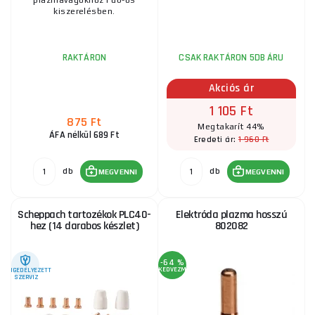
plazmavágókhoz1 db-os
S74-105 plazma elektródszabvány
kiszerelésben.
410 Ft
RAKTÁRON
ks
MEGVENNI
RAKTÁRON
CSAK RAKTÁRON 5DB ÁRU
Akciós ár
1 105 Ft
875 Ft
Megtakarít 44%
ÁFA nélkül 689 Ft
1 960 Ft
Eredeti ár:
db
db
MEGVENNI
MEGVENNI
Scheppach tartozékok PLC40-
Elektróda plazma hosszú
hez (14 darabos készlet)
802082
-64 %
KEDVEZMÉNY
ENGEDÉLYEZETT
SZERVIZ