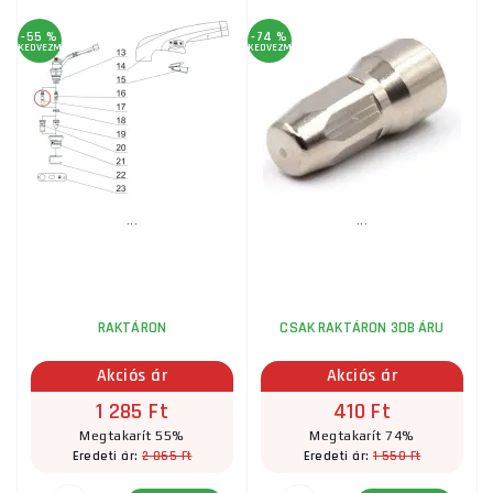
-55 %
-74 %
KEDVEZMÉNY
KEDVEZMÉNY
...
...
RAKTÁRON
CSAK RAKTÁRON 3DB ÁRU
Akciós ár
Akciós ár
1 285 Ft
410 Ft
Megtakarít 55%
Megtakarít 74%
2 865 Ft
1 550 Ft
Eredeti ár:
Eredeti ár: