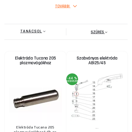
TOVÁBBI
Plazma 34/54kompresszor /41 S25-S25K S30-S35K
S45 Közepes elektróda
TANÁCSOL
1 230 Ft
SZŰRÉS
RAKTÁRON
ks
MEGVENNI
PANTERMAX® PanterWeld®4v1 200 SG-55
Elektróda Tucana 205
Szabványos elektróda
elektróda
plazmavágókhoz
ABI25/45
910 Ft
RAKTÁRON
ks
MEGVENNI
-44 %
KEDVEZMÉNY
P50 Elektróda rövid
570 Ft
RAKTÁRON
ks
MEGVENNI
Elektróda Tucana 205
...