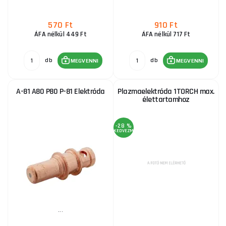
570 Ft
910 Ft
ÁFA nélkül 449 Ft
ÁFA nélkül 717 Ft
db
db
MEGVENNI
MEGVENNI
A-81 A80 P80 P-81 Elektróda
Plazmaelektróda 1TORCH max.
élettartamhoz
-28 %
KEDVEZMÉNY
...