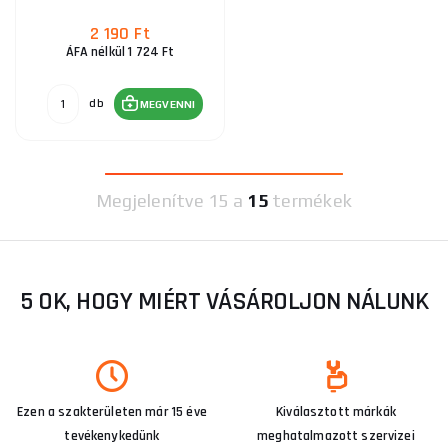
2 190 Ft
ÁFA nélkül 1 724 Ft
db
MEGVENNI
Megjelenítve
15 a
15
termékek
5 OK, HOGY MIÉRT VÁSÁROLJON NÁLUNK
Ezen a szakterületen már 15 éve
Kiválasztott márkák
tevékenykedünk
meghatalmazott szervizei