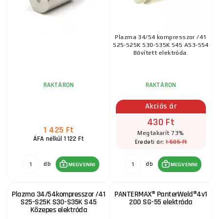
Plazma 34/54 kompresszor /41
S25-S25K S30-S35K S45 A53-S54
Bővített elektróda.
RAKTÁRON
RAKTÁRON
Akciós ár
430 Ft
1 425 Ft
Megtakarít 73%
ÁFA nélkül 1 122 Ft
1 585 Ft
Eredeti ár:
db
db
MEGVENNI
MEGVENNI
Plazma 34/54kompresszor /41
PANTERMAX® PanterWeld®4v1
S25-S25K S30-S35K S45
200 SG-55 elektróda
Közepes elektróda