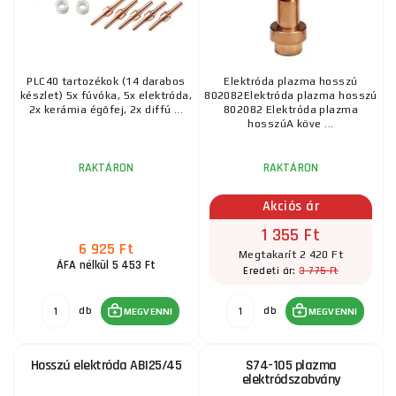
PLC40 tartozékok (14 darabos
Elektróda plazma hosszú
készlet) 5x fúvóka, 5x elektróda,
802082Elektróda plazma hosszú
2x kerámia égőfej, 2x diffú ...
802082 Elektróda plazma
hosszúA köve ...
RAKTÁRON
RAKTÁRON
Akciós ár
1 355 Ft
6 925 Ft
Megtakarít 2 420 Ft
ÁFA nélkül 5 453 Ft
3 775 Ft
Eredeti ár:
db
db
MEGVENNI
MEGVENNI
Hosszú elektróda ABI25/45
S74-105 plazma
elektródszabvány