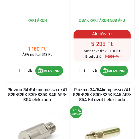
RAKTÁRON
CSAK RAKTÁRON 5DB ÁRU
Akciós ár
5 285 Ft
1 160 Ft
Megtakarít 2 010 Ft
ÁFA nélkül 913 Ft
7 295 Ft
Eredeti ár:
db
db
MEGVENNI
MEGVENNI
Plazma 34/54kompresszor /41
Plazma 34/54kompressor/41
S25-S25K S30-S35K S45 A53-
S25-S25K S30-S35K S45 A53-
S54 elektróda
S54 Kihúzott elektróda
-73 %
KEDVEZMÉNY