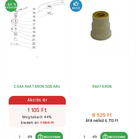
-44 %
KEDVEZMÉNY
AKCIÓ
3 195 Ft
RAKTÁRON
ks
MEGVENNI
Fúvóka 1,7 mm, A-101 / A-141 (TF-141) számára
910 Ft
RAKTÁRON
...
ks
MEGVENNI
CSAK RAKTÁRON 5DB ÁRU
RAKTÁRON
Akciós ár
1 105 Ft
8 525 Ft
Megtakarít 44%
ÁFA nélkül 6 713 Ft
1 960 Ft
Eredeti ár:
db
db
MEGVENNI
MEGVENNI