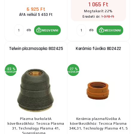
1 065 Ft
6 925 Ft
Megtakarít 22%
ÁFA nélkül 5 453 Ft
1 370 Ft
Eredeti ár:
db
db
MEGVENNI
MEGVENNI
Telwin plazmasapka 802425
Kerámia fúvóka 802422
-83 %
-27 %
KEDVEZMÉNY
KEDVEZMÉNY
Plazma burkolatA
Kerámia plazmafúvóka A
következőkhöz: Tecnica Plasma
következőkhöz: Tecnica Plasma
31, Technology Plasma 41,
34K,31, Technology Plasma 41, 5
Superplasma ...
...