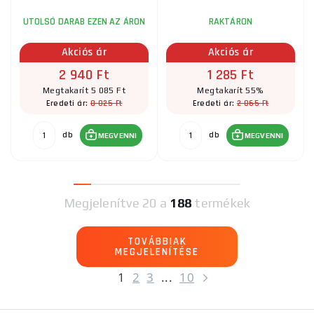
UTOLSÓ DARAB EZEN AZ ÁRON
RAKTÁRON
Akciós ár
Akciós ár
2 940 Ft
1 285 Ft
Megtakarít 5 085 Ft
Megtakarít 55%
8 025 Ft
2 865 Ft
Eredeti ár:
Eredeti ár:
db
db
MEGVENNI
MEGVENNI
Megjelenítve
20 a
188
termékek
TOVÁBBIAK
MEGJELENÍTÉSE
1
2
3
...
10