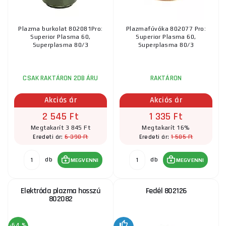
Plazma burkolat 802081Pro:
Plazmafúvóka 802077 Pro:
Superior Plasma 60,
Superior Plasma 60,
Superplasma 80/3
Superplasma 80/3
CSAK RAKTÁRON 2DB ÁRU
RAKTÁRON
Akciós ár
Akciós ár
2 545 Ft
1 335 Ft
Megtakarít 3 845 Ft
Megtakarít 16%
6 390 Ft
1 585 Ft
Eredeti ár:
Eredeti ár:
db
db
MEGVENNI
MEGVENNI
Elektróda plazma hosszú
Fedél 802126
802082
-64 %