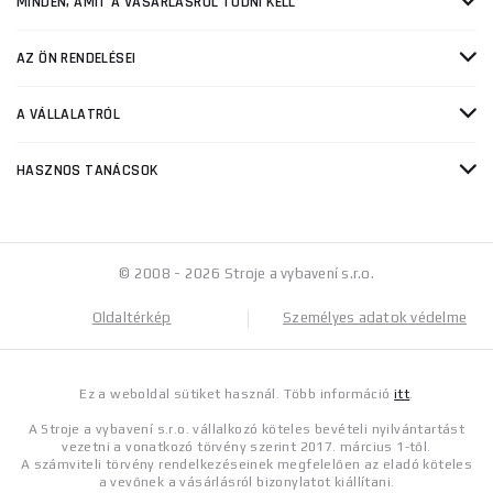
MINDEN, AMIT A VÁSÁRLÁSRÓL TUDNI KELL
AZ ÖN RENDELÉSEI
A VÁLLALATRÓL
HASZNOS TANÁCSOK
© 2008 - 2026 Stroje a vybavení s.r.o.
Oldaltérkép
Személyes adatok védelme
Ez a weboldal sütiket használ. Több információ
itt
.
A Stroje a vybavení s.r.o. vállalkozó köteles bevételi nyilvántartást
vezetni a vonatkozó törvény szerint 2017. március 1-től.
A számviteli törvény rendelkezéseinek megfelelően az eladó köteles
a vevőnek a vásárlásról bizonylatot kiállítani.