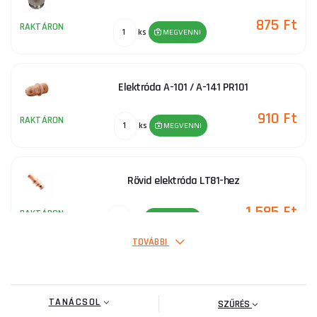
875 Ft
RAKTÁRON
ks
MEGVENNI
Elektróda A-101 / A-141 PR101
910 Ft
RAKTÁRON
ks
MEGVENNI
Rövid elektróda LT81-hez
1 585 Ft
RAKTÁRON
ks
MEGVENNI
TOVÁBBI
Fúvóka 1,4 mm, A-101 / A-141 (TF-141) számára
TANÁCSOL
910 Ft
SZŰRÉS
RAKTÁRON
ks
MEGVENNI