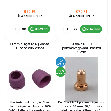
A-81 A80 A80 P80 P-81 Fúvóka 1,2 mm
875 Ft
875 Ft
660 Ft
ÁFA nélkül 689 Ft
ÁFA nélkül 689 Ft
RAKTÁRON
ks
MEGVENNI
db
db
MEGVENNI
MEGVENNI
Fúvóka PT-31 plazmavágókhoz, hossza 10mm
Kerámia égőfedél (kiöntő)
Fúvóka PT-31
340 Ft
Tucana 205-öshöz
plazmavágókhoz, hossza
RAKTÁRON
ks
MEGVENNI
16mm
AKCIÓ
Fúvóka PT-31 plazmavágókhoz, hossza 16mm
-29 %
KEDVEZMÉNY
270 Ft
RAKTÁRON
ks
MEGVENNI
Rövid fúvókaátmérő 1,0 mm az LT81 esetében
Kerámia burkolat (fúvóka)
Fúvóka PT-31 plazmavágókhoz,
plazmaégőkhöz Tucana 205-
hossza 16 mm, 38,5 mm-es
öshöz1 db-os kiszerelésben.
elektródákhoz (Phoenix 40,