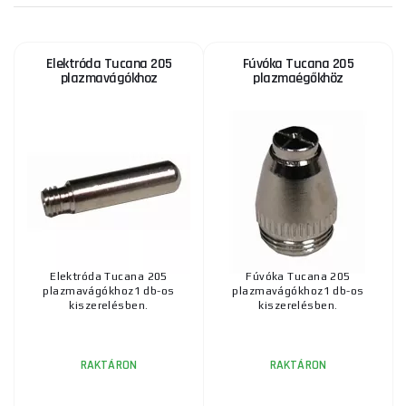
Elektróda Tucana 205
Fúvóka Tucana 205
Rövid A 101-es elektróda LT101 égőhöz
plazmavágókhoz
plazmaégőkhöz
1 675 Ft
RAKTÁRON
ks
MEGVENNI
Rövid fúvókaátmérő 1,2 mm az LT81 esetében
1 585 Ft
RAKTÁRON
ks
MEGVENNI
Elektróda Tucana 205
Fúvóka Tucana 205
plazmavágókhoz1 db-os
plazmavágókhoz1 db-os
A-81 A80 P80 P-81 Elektróda
kiszerelésben.
kiszerelésben.
1 160 Ft
RAKTÁRON
ks
MEGVENNI
RAKTÁRON
RAKTÁRON