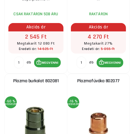
CSAK RAKTÁRON 5DB ÁRU
RAKTÁRON
Akciós ár
Akciós ár
2 545 Ft
4 270 Ft
Megtakarít 12 080 Ft
Megtakarít 27%
14 625 Ft
5 855 Ft
Eredeti ár:
Eredeti ár:
db
db
MEGVENNI
MEGVENNI
Plazma burkolat 802081
Plazmafúvóka 802077
-60 %
-16 %
KEDVEZMÉNY
KEDVEZMÉNY