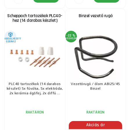
Scheppach tartozékok PLC40-
Binzel vezető rugó
hez (14 darabos készlet)
-22 %
KEDVEZMÉNY
ENGEDÉLYEZETT
SZERVIZ
PLC40 tartozékok (14 darabos
Vezetőrugó / ólom ABI25/45
készlet) 5x fúvóka, 5x elektróda,
Binzel
2x kerámia égőfej, 2x diffú ...
RAKTÁRON
RAKTÁRON
Akciós ár