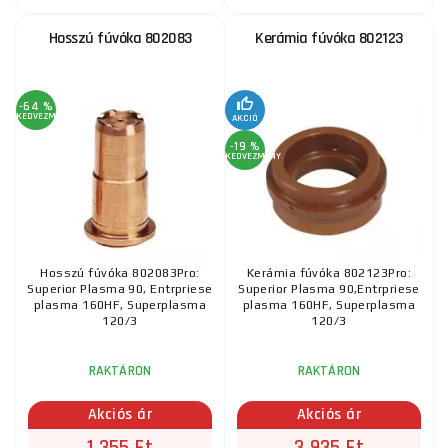
Hosszú fúvóka 802083
Kerámia fúvóka 802123
-64 %
KEDVEZMÉNY
AKCIÓ
-19 %
KEDVEZMÉNY
Hosszú fúvóka 802083Pro:
Kerámia fúvóka 802123Pro:
Superior Plasma 90, Entrpriese
Superior Plasma 90,Entrpriese
plasma 160HF, Superplasma
plasma 160HF, Superplasma
120/3
120/3
RAKTÁRON
RAKTÁRON
Akciós ár
Akciós ár
1 355 Ft
3 935 Ft