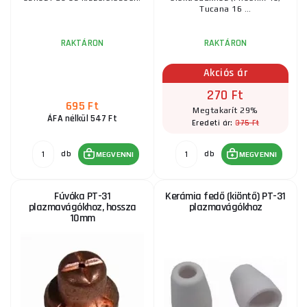
1 585 Ft
RAKTÁRON
Tucana 16 ...
ks
MEGVENNI
RAKTÁRON
RAKTÁRON
Rövid fúvókaátmérő 1,1 mm az LT81 esetében
Akciós ár
270 Ft
1 675 Ft
RAKTÁRON
695 Ft
ks
MEGVENNI
Megtakarít 29%
ÁFA nélkül 547 Ft
375 Ft
Eredeti ár:
Scheppach tartozékok PLC40-hez (14 darabos
db
db
MEGVENNI
MEGVENNI
készlet)
6 925 Ft
RAKTÁRON
Fúvóka PT-31
Kerámia fedő (kiöntő) PT-31
ks
MEGVENNI
plazmavágókhoz, hossza
plazmavágókhoz
10mm
Fúvóka 1,1mm, A-101 / A-141 (TF-141) számára.
820 Ft
RAKTÁRON
ks
MEGVENNI