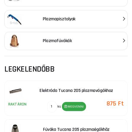
Plazmapisztolyok
Plazmafúvókák
LEGKELENDŐBB
Elektróda Tucana 205 plazmavágókhoz
875 Ft
RAKTÁRON
ks
MEGVENNI
Fúvóka Tucana 205 plazmaégőkhöz