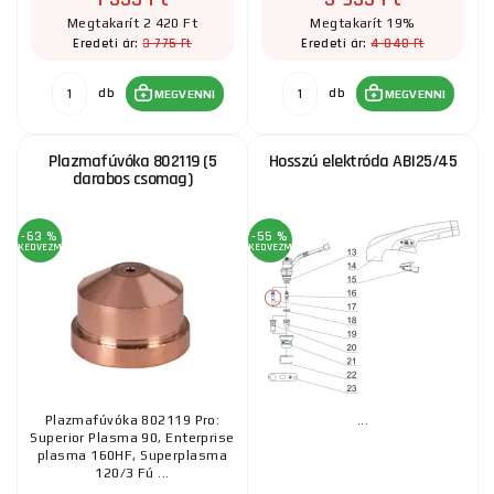
Megtakarít 2 420 Ft
Megtakarít 19%
3 775 Ft
4 840 Ft
Eredeti ár:
Eredeti ár:
db
db
MEGVENNI
MEGVENNI
Plazmafúvóka 802119 (5
Hosszú elektróda ABI25/45
darabos csomag)
-63 %
-55 %
KEDVEZMÉNY
KEDVEZMÉNY
Plazmafúvóka 802119 Pro:
...
Superior Plasma 90, Enterprise
plasma 160HF, Superplasma
120/3 Fú ...