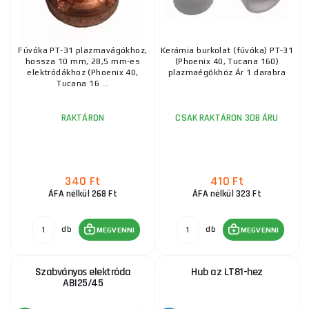
Fúvóka plazma A90/140 átmérő 1,4mm TRAFIMET
LT101
Fúvóka PT-31 plazmavágókhoz,
Kerámia burkolat (fúvóka) PT-31
2 185 Ft
hossza 10 mm, 28,5 mm-es
(Phoenix 40, Tucana 160)
11.10.2026
ks
MEGVENNI
elektródákhoz (Phoenix 40,
plazmaégőkhöz Ár 1 darabra
Tucana 16 ...
RAKTÁRON
CSAK RAKTÁRON 3DB ÁRU
A-81 A80 P80 P-81 A60 Vortex-gyűrű
3 525 Ft
RAKTÁRON
ks
MEGVENNI
340 Ft
410 Ft
ÁFA nélkül 268 Ft
ÁFA nélkül 323 Ft
A-81 A80 P80 P-81 A60 fúvóka 1,0 mm
db
db
MEGVENNI
MEGVENNI
1 230 Ft
RAKTÁRON
ks
MEGVENNI
Szabványos elektróda
Hub az LT81-hez
ABI25/45
Hosszú fúvóka átmérője 1,2 mm az LT81 esetében