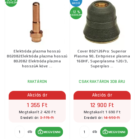
KEDVEZMÉNY
AKCIÓ
-12 %
KEDVEZMÉNY
Elektróda plazma hosszú
Cover 802126Pro: Superior
802082Elektróda plazma hosszú
Plasma 90, Entrpriese plasma
802082 Elektróda plazma
160HF, Superplasma 120/3,
hosszúA köve ...
Superplas ...
RAKTÁRON
CSAK RAKTÁRON 3DB ÁRU
Akciós ár
Akciós ár
1 355 Ft
12 900 Ft
Megtakarít 2 420 Ft
Megtakarít 1 690 Ft
3 775 Ft
14 590 Ft
Eredeti ár:
Eredeti ár:
db
db
MEGVENNI
MEGVENNI