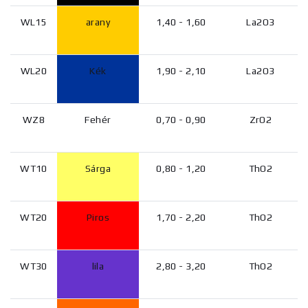
WL15
arany
1,40 - 1,60
La2O3
WL20
Kék
1,90 - 2,10
La2O3
WZ8
Fehér
0,70 - 0,90
ZrO2
WT10
Sárga
0,80 - 1,20
ThO2
WT20
Piros
1,70 - 2,20
ThO2
WT30
lila
2,80 - 3,20
ThO2