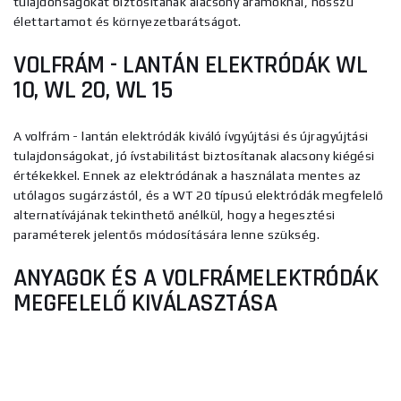
tulajdonságokat biztosítanak alacsony áramoknál, hosszú
élettartamot és környezetbarátságot.
VOLFRÁM - LANTÁN ELEKTRÓDÁK
WL
10
,
WL 20
, WL
15
A volfrám - lantán elektródák kiváló ívgyújtási és újragyújtási
tulajdonságokat, jó ívstabilitást biztosítanak alacsony kiégési
értékekkel. Ennek az elektródának a használata mentes az
utólagos sugárzástól, és a WT 20 típusú elektródák megfelelő
alternatívájának tekinthető anélkül, hogy a hegesztési
paraméterek jelentős módosítására lenne szükség.
ANYAGOK ÉS A VOLFRÁMELEKTRÓDÁK
MEGFELELŐ KIVÁLASZTÁSA