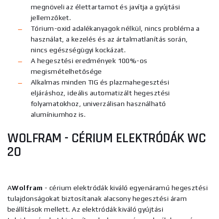
megnöveli az élettartamot és javítja a gyújtási
jellemzőket.
Tórium-oxid adalékanyagok nélkül, nincs probléma a
használat, a kezelés és az ártalmatlanítás során,
nincs egészségügyi kockázat.
A hegesztési eredmények 100%-os
megismételhetősége
Alkalmas minden TIG és plazmahegesztési
eljáráshoz, ideális automatizált hegesztési
folyamatokhoz, univerzálisan használható
alumíniumhoz is.
WOLFRAM - CÉRIUM ELEKTRÓDÁK
WC
20
A
Wolfram
- cérium elektródák kiváló egyenáramú hegesztési
tulajdonságokat biztosítanak alacsony hegesztési áram
beállítások mellett. Az elektródák kiváló gyújtási