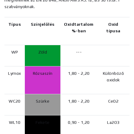
megfelelnek az EN 26 848, ANSI/AWS A5.12, BS 3019:Gr.1
szabványoknak.
Típus
Színjelölés
Oxidtartalom
Oxid
%-ban
típusa
WP
Zöld
---
Lymox
Rózsaszín
1,80 - 2,20
Különböző
oxidok
WC20
Szürke
1,80 - 2,20
CeO2
WL10
Fekete
0,90 - 1,20
La2O3