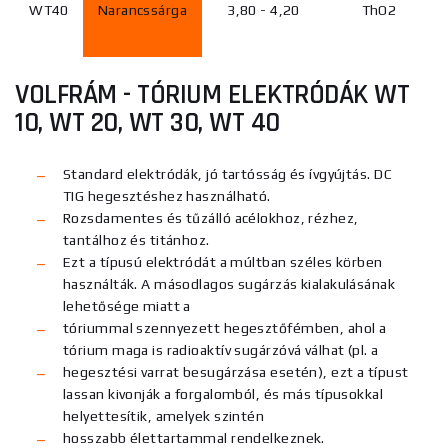
WT40
Narancssárga
3,80 - 4,20
ThO2
VOLFRÁM - TÓRIUM ELEKTRÓDÁK
WT
10
,
WT 20
,
WT 30
, WT
40
Standard elektródák, jó tartósság és ívgyújtás. DC
TIG hegesztéshez használható.
Rozsdamentes és tűzálló acélokhoz, rézhez,
tantálhoz és titánhoz.
Ezt a típusú elektródát a múltban széles körben
használták. A másodlagos sugárzás kialakulásának
lehetősége miatt a
tóriummal szennyezett hegesztőfémben, ahol a
tórium maga is radioaktív sugárzóvá válhat (pl. a
hegesztési varrat besugárzása esetén), ezt a típust
lassan kivonják a forgalomból, és más típusokkal
helyettesítik, amelyek szintén
hosszabb élettartammal rendelkeznek.