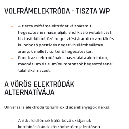
VOLFRÁMELEKTRÓDA - TISZTA
WP
A tiszta volfrámelektródát váltóáramú
hegesztéshez használják, ahol kiváló ívstabilitást
biztosít különböző hegesztési áramfrekvenciák és
különböző pozitív és negatív hullámbeállítási
arányok mellett történő hegesztéskor.
Ennek az elektródának a használata alumínium,
magnézium és alumíniumbronzok hegesztésénél
talál alkalmazást.
A VÖRÖS ELEKTRÓDÁK
ALTERNATÍVÁJA
Univerzális elektróda tórium-oxid adalékanyagok nélkül.
A ritkaföldfémek különböző oxidjainak
kombinációjának köszönhetően jelentősen