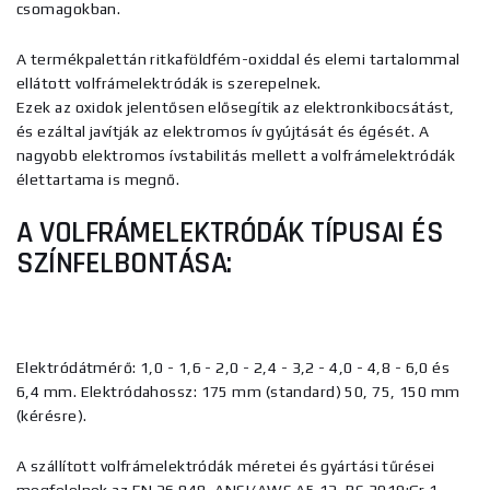
csomagokban.
A termékpalettán ritkaföldfém-oxiddal és elemi tartalommal
ellátott volfrámelektródák is szerepelnek.
Ezek az oxidok jelentősen elősegítik az elektronkibocsátást,
és ezáltal javítják az elektromos ív gyújtását és égését. A
nagyobb elektromos ívstabilitás mellett a volfrámelektródák
élettartama is megnő.
A VOLFRÁMELEKTRÓDÁK TÍPUSAI ÉS
SZÍNFELBONTÁSA:
Elektródátmérő: 1,0 - 1,6 - 2,0 - 2,4 - 3,2 - 4,0 - 4,8 - 6,0 és
6,4 mm. Elektródahossz: 175 mm (standard) 50, 75, 150 mm
(kérésre).
A szállított volfrámelektródák méretei és gyártási tűrései