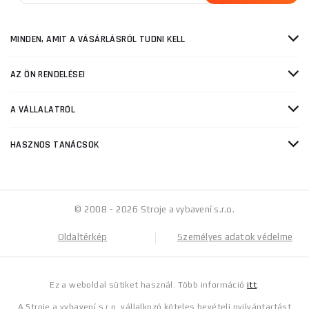
MINDEN, AMIT A VÁSÁRLÁSRÓL TUDNI KELL
AZ ÖN RENDELÉSEI
A VÁLLALATRÓL
HASZNOS TANÁCSOK
© 2008 - 2026 Stroje a vybavení s.r.o.
Oldaltérkép
Személyes adatok védelme
Ez a weboldal sütiket használ. Több információ
itt
.
A Stroje a vybavení s.r.o. vállalkozó köteles bevételi nyilvántartást