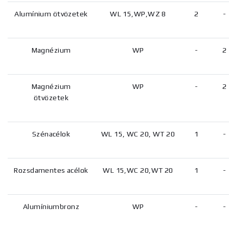
Alumínium ötvözetek
WL 15,WP,WZ 8
2
-
Magnézium
WP
-
2
Magnézium
WP
-
2
ötvözetek
Szénacélok
WL 15, WC 20, WT 20
1
-
Rozsdamentes acélok
WL 15,WC 20,WT 20
1
-
Alumíniumbronz
WP
-
-