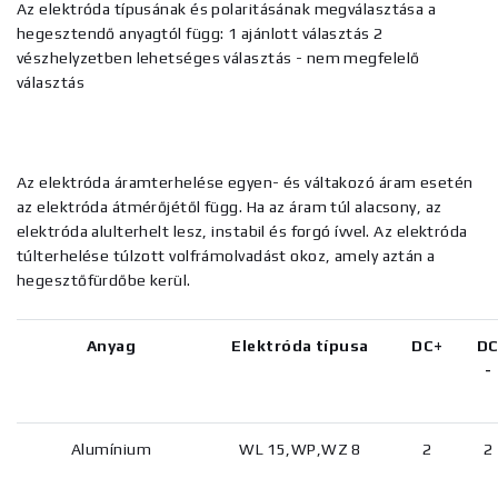
Az elektróda típusának és polaritásának megválasztása a
hegesztendő anyagtól függ: 1 ajánlott választás 2
vészhelyzetben lehetséges választás - nem megfelelő
választás
Az elektróda áramterhelése egyen- és váltakozó áram esetén
az elektróda átmérőjétől függ. Ha az áram túl alacsony, az
elektróda alulterhelt lesz, instabil és forgó ívvel. Az elektróda
túlterhelése túlzott volfrámolvadást okoz, amely aztán a
hegesztőfürdőbe kerül.
Anyag
Elektróda típusa
DC+
D
-
Alumínium
WL 15,WP,WZ 8
2
2