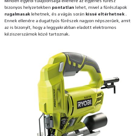
Minden egyedi tulajdonsága ellenére az egyenes fűrész
bizonyos helyzetekben
pontatlan
lehet, mivel a fűrészlapok
rugalmasak
lehetnek, és a vágás során
kissé
eltérhetnek
.
Ennek ellenére a dugattyús fűrészek nagyon népszerűek, amit
az is bizonyít, hogy a leggyakrabban eladott elektromos
kéziszerszámok közé tartoznak.