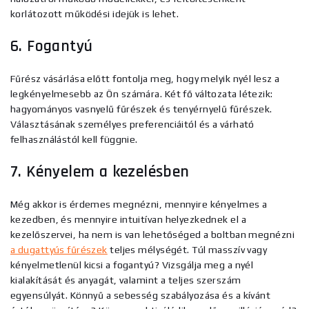
korlátozott működési idejük is lehet.
6. Fogantyú
Fűrész vásárlása előtt fontolja meg, hogy melyik nyél lesz a
legkényelmesebb az Ön számára. Két fő változata létezik:
hagyományos vasnyelű fűrészek és tenyérnyelű fűrészek.
Választásának személyes preferenciáitól és a várható
felhasználástól kell függnie.
7. Kényelem a kezelésben
Még akkor is érdemes megnézni, mennyire kényelmes a
kezedben, és mennyire intuitívan helyezkednek el a
kezelőszervei, ha nem is van lehetőséged a boltban megnézni
a dugattyús fűrészek
teljes mélységét. Túl masszív vagy
kényelmetlenül kicsi a fogantyú? Vizsgálja meg a nyél
kialakítását és anyagát, valamint a teljes szerszám
egyensúlyát. Könnyű a sebesség szabályozása és a kívánt