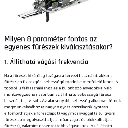
Milyen 8 paraméter fontos az
egyenes fűrészek kiválasztásakor?
1. Állítható vágási frekvencia
Ha a fűrészt kizárólag favágásra tervezi használni, akkor a
fűrészlap fix rezgési sebességű modellje megfelelő lehet. A
többcélú felhasználáshoz és a különböző anyagokkal való
munkavégzéshez azonban az állítható sebességű fűrész
használata javasolt.
Az alacsonyabb sebesség alkalmas fémek
megmunkálásához (a nagyon gyors oszcillációk gyorsan
eltompíthatják a fűrészlapot) vagy műanyaggal (a túl gyors
fűrészlap megolvaszthatja a műanyagot és blokkolhatja a
fűrészt), valamint összetettebb vágásokhoz. Az állítható