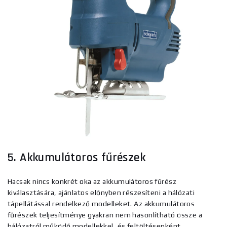
5. Akkumulátoros fűrészek
Hacsak nincs konkrét oka az akkumulátoros fűrész
kiválasztására, ajánlatos előnyben részesíteni a hálózati
tápellátással rendelkező modelleket. Az akkumulátoros
fűrészek teljesítménye gyakran nem hasonlítható össze a
hálózatról működő modellekkel, és feltöltésenként