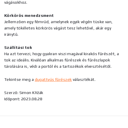
vágásokhoz.
Körkörös menedzsment
Jellemzően egy fémrúd, amelynek egyik végén tüske van,
amely tökéletes körkörös vágást tesz lehetővé, akár egy
iránytű.
Szállítási tok
Ha azt tervezi, hogy gyakran viszi magával kirakós fűrészét, a
tok az ideális. Kiválóan alkalmas fűrészek és fűrészlapok
tárolására is, védi a portól és a tartozékok elvesztésétől.
Tekintse meg a
dugattyús fűrészek
választékát.
Szerző: Simon Křižák
Időpont: 2023.08.28