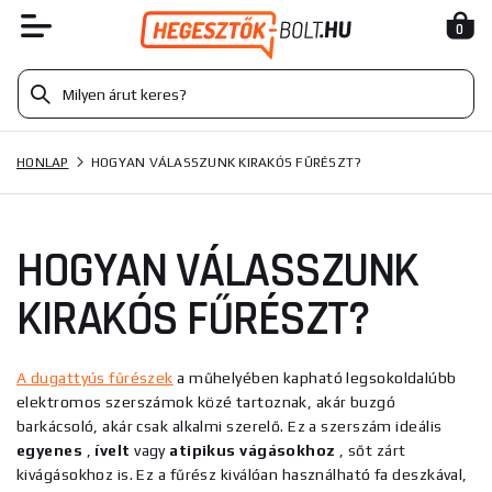
0
HONLAP
HOGYAN VÁLASSZUNK KIRAKÓS FŰRÉSZT?
HOGYAN VÁLASSZUNK
KIRAKÓS FŰRÉSZT?
A dugattyús fűrészek
a műhelyében kapható legsokoldalúbb
elektromos szerszámok közé tartoznak, akár buzgó
barkácsoló, akár csak alkalmi szerelő. Ez a szerszám ideális
egyenes
,
ívelt
vagy
atipikus
vágásokhoz
, sőt zárt
kivágásokhoz is.
Ez a fűrész kiválóan használható fa deszkával,