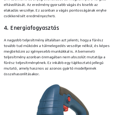
eltávolítását. Az eredmény gyorsabb vágás és kisebb az
elakadás veszélye. Ez azonban a vágás pontosságának enyhe
csökkenését eredményezheti.
4. Energiafogyasztás
A nagyobb teljesítmény általában azt jelenti, hogy a fűrész
tovább tud működni a túlmelegedés veszélye nélkül, és képes
megbirkózni az igényesebb munkákkal is. A bemeneti
teljesítmény azonban önmagában nem abszolút mutatója a
fűrész teljesítményének. Ez inkább egy tájékoztató jellegű
mutató, amely hasznos az azonos gyártó modelljeinek
összehasonlításakor.