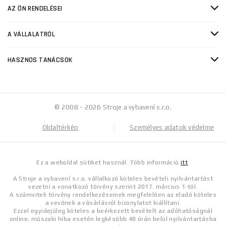
AZ ÖN RENDELÉSEI
A VÁLLALATRÓL
HASZNOS TANÁCSOK
© 2008 - 2026 Stroje a vybavení s.r.o.
Oldaltérkép
Személyes adatok védelme
Ez a weboldal sütiket használ. Több információ
itt
.
A Stroje a vybavení s.r.o. vállalkozó köteles bevételi nyilvántartást
vezetni a vonatkozó törvény szerint 2017. március 1-től.
A számviteli törvény rendelkezéseinek megfelelően az eladó köteles
a vevőnek a vásárlásról bizonylatot kiállítani.
Ezzel egyidejűleg köteles a beérkezett bevételt az adóhatóságnál
online, műszaki hiba esetén legkésőbb 48 órán belül nyilvántartásba