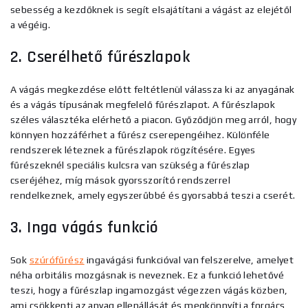
sebesség a kezdőknek is segít elsajátítani a vágást az elejétől
a végéig.
2. Cserélhető fűrészlapok
A vágás megkezdése előtt feltétlenül válassza ki az anyagának
és a vágás típusának megfelelő fűrészlapot. A fűrészlapok
széles választéka elérhető a piacon. Győződjön meg arról, hogy
könnyen hozzáférhet a fűrész cserepengéihez.
Különféle
rendszerek léteznek a fűrészlapok rögzítésére. Egyes
fűrészeknél speciális kulcsra van szükség a fűrészlap
cseréjéhez, míg mások gyorsszorító rendszerrel
rendelkeznek, amely egyszerűbbé és gyorsabbá teszi a cserét.
3. Inga vágás funkció
Sok
szúrófűrész
ingavágási funkcióval van felszerelve, amelyet
néha orbitális mozgásnak is neveznek. Ez a funkció lehetővé
teszi, hogy a fűrészlap ingamozgást végezzen vágás közben,
ami csökkenti az anyag ellenállását és megkönnyíti a forgács