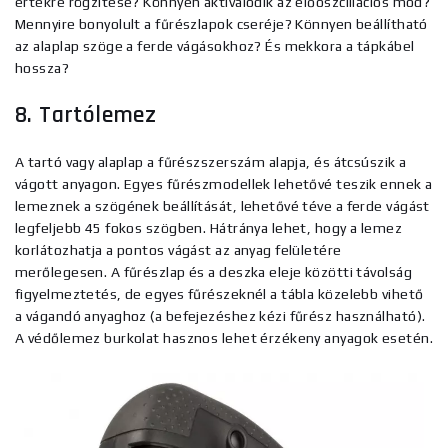
értékre rögzítése? Könnyen aktiválódik az előoszcillációs mód?
Mennyire bonyolult a fűrészlapok cseréje? Könnyen beállítható
az alaplap szöge a ferde vágásokhoz? És mekkora a tápkábel
hossza?
8. Tartólemez
A tartó vagy alaplap a fűrészszerszám alapja, és átcsúszik a
vágott anyagon. Egyes fűrészmodellek lehetővé teszik ennek a
lemeznek a szögének beállítását, lehetővé téve a ferde vágást
legfeljebb 45 fokos szögben. Hátránya lehet, hogy a lemez
korlátozhatja a pontos vágást az anyag felületére
merőlegesen. A fűrészlap és a deszka eleje közötti távolság
figyelmeztetés, de egyes fűrészeknél a tábla közelebb vihető
a vágandó anyaghoz (a befejezéshez kézi fűrész használható).
A védőlemez burkolat hasznos lehet érzékeny anyagok esetén.