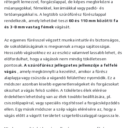
rétegelt lemezzel, forgácslappal, de képes megbirkózni a
műanyagokkal, fémekkel, kerámiákkal vagy padló- és
tetőanyagokkal is. A legtöbb szúrófűrész fűrészlappal
rendelkezik, amely lehetővé teszi
60 és 110 mm közötti fa
és 3-8 mm vastag fémek
vágását.
Az egyenes fűrésszel végzett munka intuitív és biztonságos,
de sokoldalúságának is megvannak a maga sajátosságai.
Hosszabb vágásokhoz ez az eszköz valamivel lassabb lehet, és
előfordulhat, hogy a vágások nem mindig tökéletesen
pontosak.
A szúrófűrész jellegzetes jellemzője a felfelé
vágás
, amely megkönnyíti a kezelést, amikor a fűrész
alaplapja vagy csúszda a vágandó felülethez nyomódik. Ez a
módszer azonban kisebb egyenetlenségeket és forgácsokat
okozhat a vágás felső szélén.
A tökéletes élek elérése
érdekében lehetőség van az élek további beállítására, pl.
csiszolópapírral, vagy speciális rögzítéssel a forgácsképződés
ellen. Egy másik módszer a szép vágás elérésére az, hogy a
vágás előtt a vágott területet szigetelőszalaggal ragassza le.