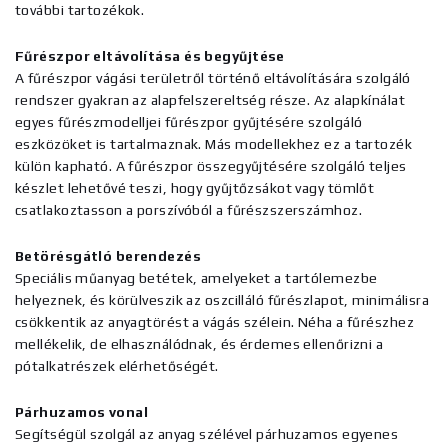
további tartozékok.
Fűrészpor eltávolítása és begyűjtése
A fűrészpor vágási területről történő eltávolítására szolgáló
rendszer gyakran az alapfelszereltség része. Az alapkínálat
egyes fűrészmodelljei fűrészpor gyűjtésére szolgáló
eszközöket is tartalmaznak. Más modellekhez ez a tartozék
külön kapható. A fűrészpor összegyűjtésére szolgáló teljes
készlet lehetővé teszi, hogy gyűjtőzsákot vagy tömlőt
csatlakoztasson a porszívóból a fűrészszerszámhoz.
Betörésgátló berendezés
Speciális műanyag betétek, amelyeket a tartólemezbe
helyeznek, és körülveszik az oszcilláló fűrészlapot, minimálisra
csökkentik az anyagtörést a vágás szélein. Néha a fűrészhez
mellékelik, de elhasználódnak, és érdemes ellenőrizni a
pótalkatrészek elérhetőségét.
Párhuzamos vonal
Segítségül szolgál az anyag szélével párhuzamos egyenes