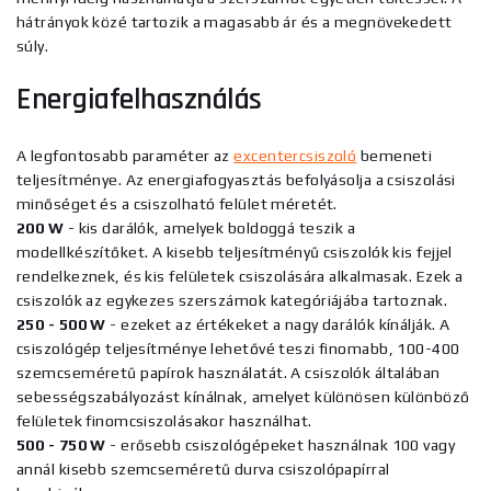
hátrányok közé tartozik a magasabb ár és a megnövekedett
súly.
Energiafelhasználás
A legfontosabb paraméter az
excentercsiszoló
bemeneti
teljesítménye. Az energiafogyasztás befolyásolja a csiszolási
minőséget és a csiszolható felület méretét.
200 W
- kis darálók, amelyek boldoggá teszik a
modellkészítőket. A kisebb teljesítményű csiszolók kis fejjel
rendelkeznek, és kis felületek csiszolására alkalmasak. Ezek a
csiszolók az egykezes szerszámok kategóriájába tartoznak.
250 - 500 W
- ezeket az értékeket a nagy darálók kínálják. A
csiszológép teljesítménye lehetővé teszi finomabb, 100-400
szemcseméretű papírok használatát.
A csiszolók általában
sebességszabályozást kínálnak, amelyet különösen különböző
felületek finomcsiszolásakor használhat.
500 - 750 W
- erősebb csiszológépeket használnak 100 vagy
annál kisebb szemcseméretű durva csiszolópapírral