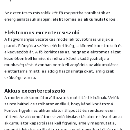
Az excenteres csiszolók két fő csoportba sorolhatók az
energiaellátásuk alapján:
elektromos
és
akkumulátoros
.
Elektromos excentercsiszoló
A hagyományos vezetékes modellek továbbra is uralják a
piacot. Előnyük a széles elérhetőség, a könnyű konstrukció és
a kedvezőbb ár. A fő korlátozás az, hogy az elektromos aljzat
közelében kell lennie, és néha a kábel akadályozhatja a
munkavégzést. Azonban nem kell aggódnia az akkumulátor
élettartama miatt, és addig használhatja őket, amíg csak
szüksége van rá.
Akkus excentercsiszoló
A modern akkumulátorváltozatok mobilitást kínálnak. Velük
szinte bárhol csiszolhatsz anélkül, hogy kábel korlátozná.
Fontos figyelni az akkumulátor állapotát és rendszeresen
tölteni. Az akkumulátorcsiszoló kiválasztásakor elsősorban az
akkumulátor kapacitására kell figyelni, amely megmutatja,
mennyi ideig használhatja a szerszámot egyetlen töltéssel. A