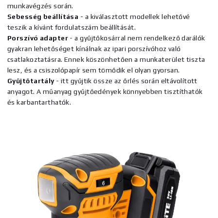
munkavégzés során.
Sebesség beállítása
- a kiválasztott modellek lehetővé
teszik a kívánt fordulatszám beállítását.
Porszívó adapter
- a gyűjtőkosárral nem rendelkező darálók
gyakran lehetőséget kínálnak az ipari porszívóhoz való
csatlakoztatásra. Ennek köszönhetően a munkaterület tiszta
lesz, és a csiszolópapír sem tömődik el olyan gyorsan.
Gyűjtőtartály
- itt gyűjtik össze az őrlés során eltávolított
anyagot. A műanyag gyűjtőedények könnyebben tisztíthatók
és karbantarthatók.