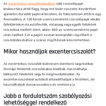
Az
excentrikus csiszológépekhez
való csiszolópapír
kiválasztása attól függ, hogy mit kíván csiszolni. Kezdetben
ajánlatos durvább papírral kezdeni, és fokozatosan áttérni egy
finomabbra. A 120 körüli szemcseméretű csiszolópapír ideális
fafelületekre.Ha autófesték, műanyag vagy egyéb felületek
csiszolása mellett dönt, akkor 400-as szemcseméretű papír
után nyúlhat. Ezt a papírt ezután könnyedén rögzítheti a
csiszolódeszkához a száraz rögzítésnek köszönhetően.
Mikor használjak excentercsiszolót?
Az excentrikus csiszolók különösen domború vagy konkáv
formájú felületek csiszolásakor kiválóak. Használhatja
lakkozott felületek vagy fa megmunkálásakor. Az
excentercsiszolóval autókról eltávolíthatjuk a festéket, de
használhatjuk durvacsiszolásra és simításra is.
Jobb a fordulatszám szabályozási
lehetőséggel rendelkező