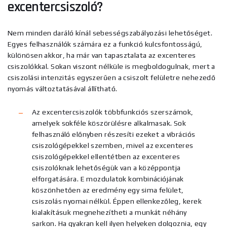
excentercsiszoló?
Nem minden daráló kínál sebességszabályozási lehetőséget.
Egyes felhasználók számára ez a funkció kulcsfontosságú,
különösen akkor, ha már van tapasztalata az excenteres
csiszolókkal. Sokan viszont nélküle is megboldogulnak, mert a
csiszolási intenzitás egyszerűen a csiszolt felületre nehezedő
nyomás változtatásával állítható.
Az excentercsiszolók többfunkciós szerszámok,
amelyek sokféle köszörülésre alkalmasak. Sok
felhasználó előnyben részesíti ezeket a vibrációs
csiszológépekkel szemben, mivel az excenteres
csiszológépekkel ellentétben az excenteres
csiszolóknak lehetőségük van a középpontja
elforgatására. E mozdulatok kombinációjának
köszönhetően az eredmény egy sima felület,
csiszolás nyomai nélkül. Éppen ellenkezőleg, kerek
kialakításuk megnehezítheti a munkát néhány
sarkon. Ha gyakran kell ilyen helyeken dolgoznia, egy