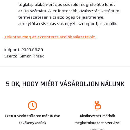
téglalap alakú vibrációs csiszoló megfelelőbb lehet
az Ön számára. A legfontosabb kiválasztási kritérium
természetesen a csiszológép teljesítménye,
amelytől a csiszolás sok egyéb szempontja is múlik.
Tekintse meg az excentercsiszolók választékát.
Időpont: 2023.08.29
Szerző: Simon Křižák
5 OK, HOGY MIÉRT VÁSÁROLJON NÁLUNK
Ezen a szakterületen már 15 éve
Kiválasztott márkák
tevékenykedünk
meghatalmazott szervizei