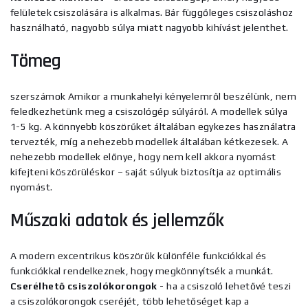
felületek csiszolására is alkalmas. Bár függőleges csiszoláshoz
használható, nagyobb súlya miatt nagyobb kihívást jelenthet.
Tömeg
szerszámok
Amikor a munkahelyi kényelemről beszélünk, nem
feledkezhetünk meg a csiszológép súlyáról. A modellek súlya
1-5 kg. A könnyebb köszörűket általában egykezes használatra
tervezték, míg a nehezebb modellek általában kétkezesek. A
nehezebb modellek előnye, hogy nem kell akkora nyomást
kifejteni köszörüléskor – saját súlyuk biztosítja az optimális
nyomást.
Műszaki adatok és jellemzők
A modern excentrikus köszörűk különféle funkciókkal és
funkciókkal rendelkeznek, hogy megkönnyítsék a munkát.
Cserélhető csiszolókorongok
- ha a csiszoló lehetővé teszi
a csiszolókorongok cseréjét, több lehetőséget kap a