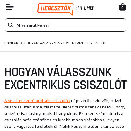
0
HONLAP
HOGYAN VÁLASSZUNK EXCENTRIKUS CSISZOLÓT
HOGYAN VÁLASSZUNK
EXCENTRIKUS CSISZOLÓT
A véletlenszerű orbitális csiszolók
népszerű eszközök, mivel
csiszolás után sima, tiszta felületet biztosítanak anélkül, hogy
vonzó csiszolási nyomokat hagynának. Ez a szerszám ideális a
csiszolás befejezéséhez és kisebb módosításokhoz, legyen
szó fa vagy íves felületekről. Nekik köszönhetően akár az autó