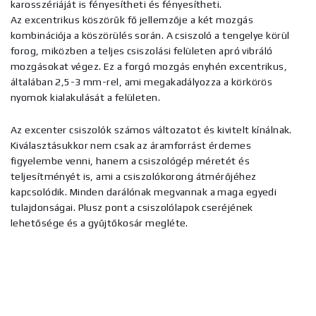
karosszériáját is fényesítheti és fényesítheti.
Az excentrikus köszörűk fő jellemzője a két mozgás
kombinációja a köszörülés során. A csiszoló a tengelye körül
forog, miközben a teljes csiszolási felületen apró vibráló
mozgásokat végez. Ez a forgó mozgás enyhén excentrikus,
általában 2,5-3 mm-rel, ami megakadályozza a körkörös
nyomok kialakulását a felületen.
Az excenter csiszolók számos változatot és kivitelt kínálnak.
Kiválasztásukkor nem csak az áramforrást érdemes
figyelembe venni, hanem a csiszológép méretét és
teljesítményét is, ami a csiszolókorong átmérőjéhez
kapcsolódik. Minden darálónak megvannak a maga egyedi
tulajdonságai. Plusz pont a csiszolólapok cseréjének
lehetősége és a gyűjtőkosár megléte.