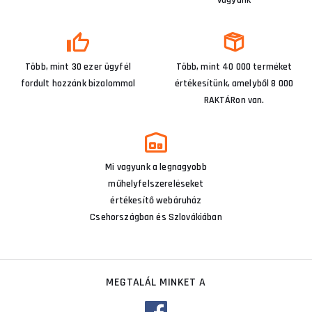
vagyunk
Több, mint 30 ezer ügyfél
Több, mint 40 000 terméket
fordult hozzánk bizalommal
értékesítünk, amelyből 8 000
RAKTÁRon van.
Mi vagyunk a legnagyobb
műhelyfelszereléseket
értékesítő webáruház
Csehországban és Szlovákiában
MEGTALÁL MINKET A