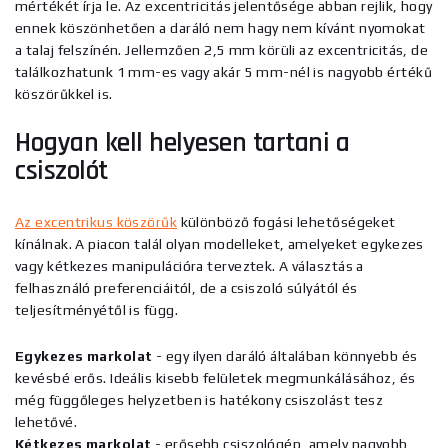
mértékét írja le. Az excentricitás jelentősége abban rejlik, hogy
ennek köszönhetően a daráló nem hagy nem kívánt nyomokat
a talaj felszínén. Jellemzően 2,5 mm körüli az excentricitás, de
találkozhatunk 1 mm-es vagy akár 5 mm-nél is nagyobb értékű
köszörűkkel is.
Hogyan kell helyesen tartani a
csiszolót
Az excentrikus köszörűk
különböző fogási lehetőségeket
kínálnak. A piacon talál olyan modelleket, amelyeket egykezes
vagy kétkezes manipulációra terveztek. A választás a
felhasználó preferenciáitól, de a csiszoló súlyától és
teljesítményétől is függ.
Egykezes markolat
- egy ilyen daráló általában könnyebb és
kevésbé erős. Ideális kisebb felületek megmunkálásához, és
még függőleges helyzetben is hatékony csiszolást tesz
lehetővé.
Kétkezes markolat
- erősebb csiszológép, amely nagyobb