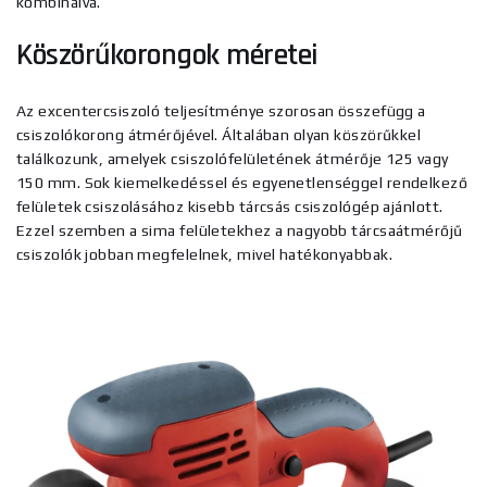
kombinálva.
Köszörűkorongok méretei
Az excentercsiszoló teljesítménye szorosan összefügg a
csiszolókorong átmérőjével. Általában olyan köszörűkkel
találkozunk, amelyek csiszolófelületének átmérője 125 vagy
150 mm. Sok kiemelkedéssel és egyenetlenséggel rendelkező
felületek csiszolásához kisebb tárcsás csiszológép ajánlott.
Ezzel szemben a sima felületekhez a nagyobb tárcsaátmérőjű
csiszolók jobban megfelelnek, mivel hatékonyabbak.