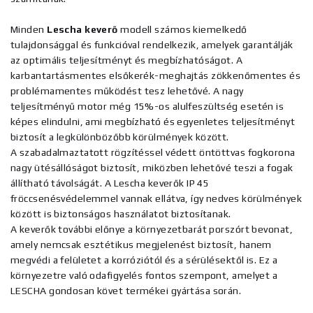
Minden
Lescha keverő
modell számos kiemelkedő
tulajdonsággal és funkcióval rendelkezik, amelyek garantálják
az optimális teljesítményt és megbízhatóságot. A
karbantartásmentes elsőkerék-meghajtás zökkenőmentes és
problémamentes működést tesz lehetővé. A nagy
teljesítményű motor még 15%-os alulfeszültség esetén is
képes elindulni, ami megbízható és egyenletes teljesítményt
biztosít a legkülönbözőbb körülmények között.
A szabadalmaztatott rögzítéssel védett öntöttvas fogkorona
nagy ütésállóságot biztosít, miközben lehetővé teszi a fogak
állítható távolságát. A Lescha keverők IP 45
fröccsenésvédelemmel vannak ellátva, így nedves körülmények
között is biztonságos használatot biztosítanak.
A keverők további előnye a környezetbarát porszórt bevonat,
amely nemcsak esztétikus megjelenést biztosít, hanem
megvédi a felületet a korróziótól és a sérülésektől is. Ez a
környezetre való odafigyelés fontos szempont, amelyet a
LESCHA gondosan követ termékei gyártása során.