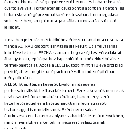
évtizedekben a térség egyik vezető beton- és habarcskeverő
gyártójává vált. Történetének csúcspontja azonban a beton- és
habarcskeverő gépre vonatkozó első szabadalom megadása
volt 1927-ben, ami jól mutatja a vállalat innovatív és úttörő
jellegét.
1997-ben jelentős mérföldkőhöz érkezett, amikor a LESCHA a
francia ALTRAD csoport irányítása alá került. Ez a felvásárlás
lehetővé tette a LESCHA számára, hogy az új testvérvállalatai
által gyártott, építőiparhoz kapcsolódó termékekkel bővítse
termékpalettáját. Azóta a LESCHA több mint 110 éve őrzi piaci
pozícióját, és megbízható partnerré vált minden építőipari
igényt illetően.
A LESCHA építőipari keverők kiváló minősége és
professzionális kialakítása közismert. Ezek a keverők nem csak
első osztályú funkcionalitást kínálnak, hanem egyszerű
kezelhetőséggel és a kategóriájukban a legmagasabb
biztonsággal is rendelkeznek. Ezért nem csak az
építkezéseken, hanem az olyan szabadidős létesítményekben,
mint a nyaralók és a kertek, is népszerű választásnak
számítanak.