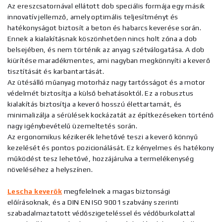
Az ereszcsatornával ellátott dob speciális formája egy másik
innovatív jellemző, amely optimális teljesítményt és
hatékonyságot biztosít a beton és habarcs keverése során.
Ennek a kialakításnak köszönhetően nincs holt zóna a dob
belsejében, és nem történik az anyag szétválogatása. A dob
kiürítése maradékmentes, ami nagyban megkönnyíti a keverő
tisztítását és karbantartását.
Az ütésálló műanyag motorház nagy tartósságot és a motor
védelmét biztosítja a külső behatásoktól. Ez a robusztus
kialakítás biztosítja a keverő hosszú élettartamát, és
minimalizálja a sérülések kockázatát az építkezéseken történő
nagy igénybevételű üzemeltetés során.
Az ergonomikus kézikerék lehetővé teszi a keverő könnyű
kezelését és pontos pozicionálását. Ez kényelmes és hatékony
működést tesz lehetővé, hozzájárulva a termelékenység
növeléséhez a helyszínen.
Lescha keverők
megfelelnek a magas biztonsági
előírásoknak, és a DIN EN ISO 9001 szabvány szerinti
szabadalmaztatott védőszigeteléssel és védőburkolattal