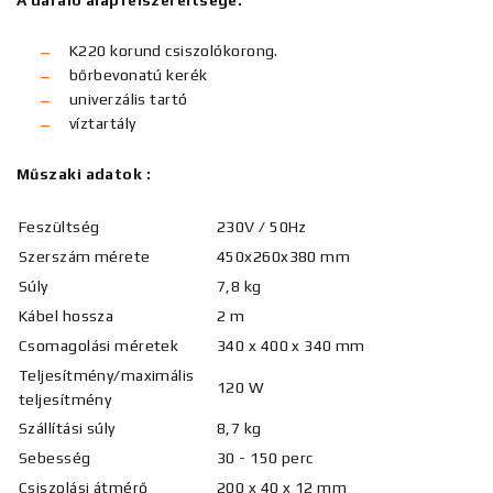
A daráló alapfelszereltsége:
K220 korund csiszolókorong.
bőrbevonatú kerék
univerzális tartó
víztartály
Műszaki adatok :
Feszültség
230V / 50Hz
Szerszám mérete
450x260x380 mm
Súly
7,8 kg
Kábel hossza
2 m
Csomagolási méretek
340 x 400 x 340 mm
Teljesítmény/maximális
120 W
teljesítmény
Szállítási súly
8,7 kg
Sebesség
30 - 150 perc
Csiszolási átmérő
200 x 40 x 12 mm