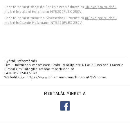
Chcete doručit zboží do Česka? Prohlédněte si
Bruska pro suché i
mokré broušení Holzmann NTS200FLEX 230V
Chcete doručiť tovar na Slovensko? Prezrite si
Brúska pre suché i
mokré brúsenie Holzmann NTS200FLEX 230V
Gyártói információk
Cím : Holzmann-maschinen GmbH Marktplatz 4 | 4170 Haslach | Austria
E-mail cím: info@holzmann-maschinen.at
EAN: 9120058377877
Weboldalak: https://www.holzmann-maschinen.at/CZ/home
MEGTALÁL MINKET A