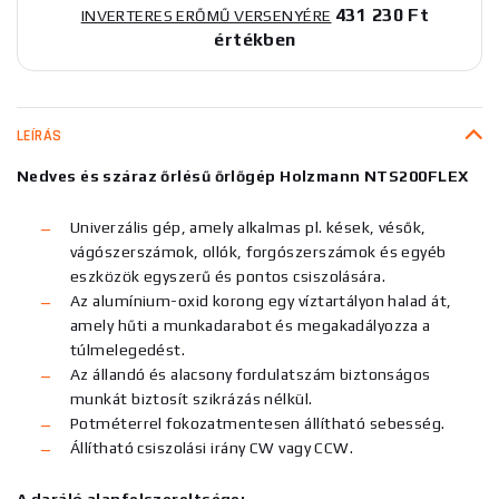
431 230 Ft
INVERTERES ERŐMŰ VERSENYÉRE
értékben
LEÍRÁS
Nedves és száraz őrlésű őrlőgép Holzmann NTS200FLEX
Univerzális gép, amely alkalmas pl. kések, vésők,
vágószerszámok, ollók, forgószerszámok és egyéb
eszközök egyszerű és pontos csiszolására.
Az alumínium-oxid korong egy víztartályon halad át,
amely hűti a munkadarabot és megakadályozza a
túlmelegedést.
Az állandó és alacsony fordulatszám biztonságos
munkát biztosít szikrázás nélkül.
Potméterrel fokozatmentesen állítható sebesség.
Állítható csiszolási irány CW vagy CCW.