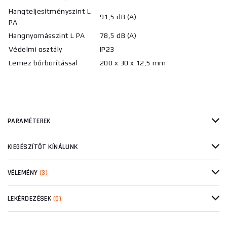
Hangteljesítményszint L
91,5 dB (A)
PA
Hangnyomásszint L PA
78,5 dB (A)
Védelmi osztály
IP23
Lemez bőrborítással
200 x 30 x 12,5 mm
PARAMÉTEREK
KIEGÉSZÍTŐT KÍNÁLUNK
VÉLEMÉNY
(3)
LEKÉRDEZÉSEK
(0)