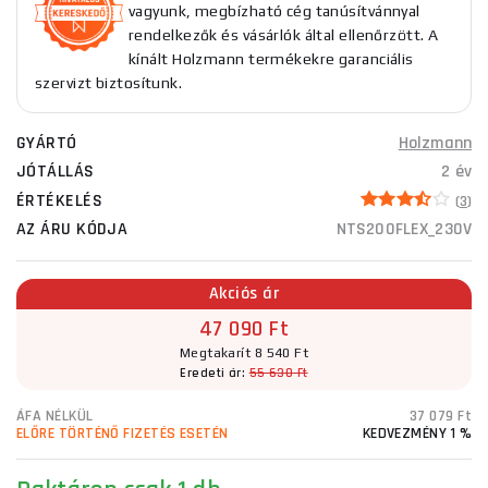
vagyunk, megbízható cég tanúsítvánnyal
rendelkezők és vásárlók által ellenőrzött. A
kínált Holzmann termékekre garanciális
szervizt biztosítunk.
GYÁRTÓ
Holzmann
JÓTÁLLÁS
2 év
ÉRTÉKELÉS
(
3
)
AZ ÁRU KÓDJA
NTS200FLEX_230V
Akciós ár
47 090 Ft
Megtakarít 8 540 Ft
Eredeti ár:
55 630 Ft
ÁFA NÉLKÜL
37 079 Ft
ELŐRE TÖRTÉNŐ FIZETÉS ESETÉN
KEDVEZMÉNY 1 %