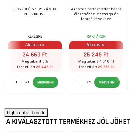
CSISZOLÓ SZERSZÁMOK
4 részes tartókészlet kések
Ol
NTS200HS2
élezéséhez, eszterga és
faragó késekhez.
KÉRÉSRE
RAKTÁRON
Akciós ár
Akciós ár
24 660 Ft
25 245 Ft
Megtakarít 3%
Megtakarít 4 510 Ft
25 445 Ft
29 755 Ft
Eredeti ár:
Eredeti ár:
ks
ks
MEGVENNI
MEGVENNI
High-contrast mode
A KIVÁLASZTOTT TERMÉKHEZ JÓL JÖHET