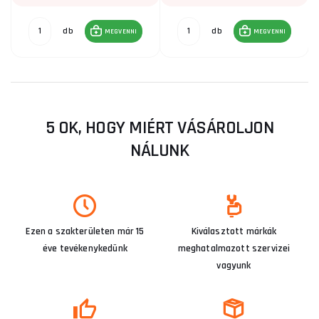
db
db
MEGVENNI
MEGVENNI
5 OK, HOGY MIÉRT VÁSÁROLJON
NÁLUNK
Ezen a szakterületen már 15
Kiválasztott márkák
éve tevékenykedünk
meghatalmazott szervizei
vagyunk