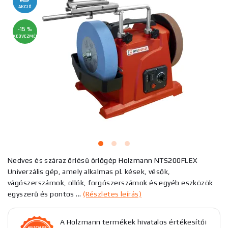
AKCIÓ
-15 %
KEDVEZMÉNY
Nedves és száraz őrlésű őrlőgép Holzmann NTS200FLEX
Univerzális gép, amely alkalmas pl. kések, vésők,
vágószerszámok, ollók, forgószerszámok és egyéb eszközök
egyszerű és pontos ...
(Részletes leírás)
A Holzmann termékek hivatalos értékesítői