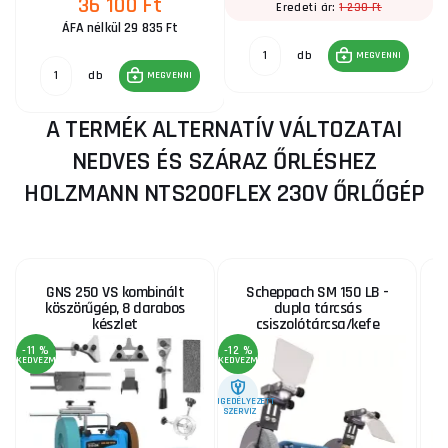
36 100 Ft
1 230 Ft
Eredeti ár:
ÁFA nélkül 29 835 Ft
db
MEGVENNI
db
MEGVENNI
A TERMÉK ALTERNATÍV VÁLTOZATAI
NEDVES ÉS SZÁRAZ ŐRLÉSHEZ
HOLZMANN NTS200FLEX 230V ŐRLŐGÉP
GNS 250 VS kombinált
Scheppach SM 150 LB -
köszörűgép, 8 darabos
dupla tárcsás
készlet
csiszolótárcsa/kefe
-11 %
-12 %
KEDVEZMÉNY
KEDVEZMÉNY
ENGEDÉLYEZETT
SZERVIZ