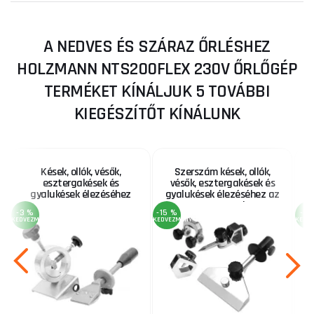
A NEDVES ÉS SZÁRAZ ŐRLÉSHEZ
HOLZMANN NTS200FLEX 230V ŐRLŐGÉP
TERMÉKET KÍNÁLJUK 5 TOVÁBBI
KIEGÉSZÍTŐT KÍNÁLUNK
Kések, ollók, vésők,
Szerszám kések, ollók,
esztergakések és
vésők, esztergakések és
gyalukések élezéséhez
gyalukések élezéséhez az
NTS200HS2
NTS250SET-hez
-3 %
-15 %
-3 
KEDVEZMÉNY
KEDVEZMÉNY
KEDV