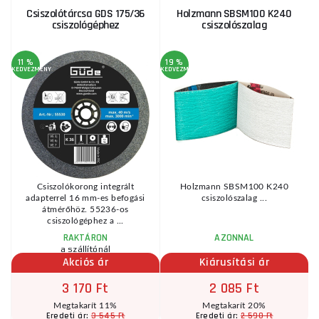
Csiszolótárcsa GDS 175/36
Holzmann SBSM100 K240
csiszológéphez
csiszolószalag
11 %
19 %
1
KEDVEZMÉNY
KEDVEZMÉNY
KE
Csiszolókorong integrált
Holzmann SBSM100 K240
adapterrel 16 mm-es befogási
csiszolószalag ...
átmérőhöz. 55236-os
csiszológéphez a ...
RAKTÁRON
AZONNAL
a szállítónál
Akciós ár
Kiárusítási ár
3 170 Ft
2 085 Ft
Megtakarít 11%
Megtakarít 20%
3 545 Ft
2 590 Ft
Eredeti ár:
Eredeti ár: