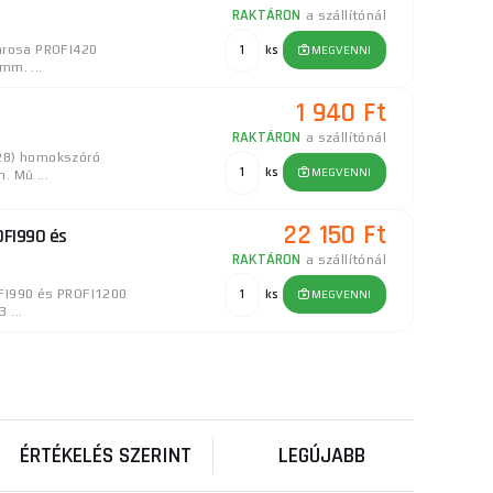
RAKTÁRON
a szállítónál
carosa PROFI420
ks
MEGVENNI
mm. ...
1 940 Ft
RAKTÁRON
a szállítónál
028) homokszóró
ks
MEGVENNI
. Mű ...
22 150 Ft
OFI990 és
RAKTÁRON
a szállítónál
OFI990 és PROFI1200
ks
MEGVENNI
 ...
4 040 Ft
RAKTÁRON
a szállítónál
vóhoz. 40%
ks
MEGVENNI
ak (ITT) C ...
ÉRTÉKELÉS SZERINT
LEGÚJABB
3 490 Ft
PROFI20-II és