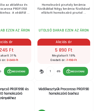
RAKTÁRON
ólia az ablakhoz és
Homokszóró pisztoly kerámia
a fúvókával
rocarosa PROFI350
fúvókákkal Négy kerámia fúvókával
ks
MEGVENNI
oz ...
inhoz. A védőfól ...
ellátott homokszóró pisztol ...
AB EZEN AZ ÁRON
UTOLSÓ DARAB EZEN AZ ÁRON
kciós ár
Akciós ár
 245 Ft
5 890 Ft
akarít 31%
Megtakarít 18%
3 240 Ft
7 190 Ft
i ár:
Eredeti ár:
b
db
MEGVENNI
MEGVENNI
énycső PROFI990 és
Védőkesztyűk Procarosa PROFI90
00 homokszóró
homokszóró boxhoz
krényekhez