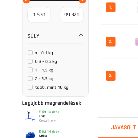
1.
SÚLY
2.
x - 0.1 kg
0.3 - 0.5 kg
1 - 1.5 kg
3.
2 - 5.5 kg
több, mint 10 kg
Legújabb megrendelések
4.
Előtt 13 órák
Erik
Keszthely
JAVASOLT
Előtt 14 órák
Attila