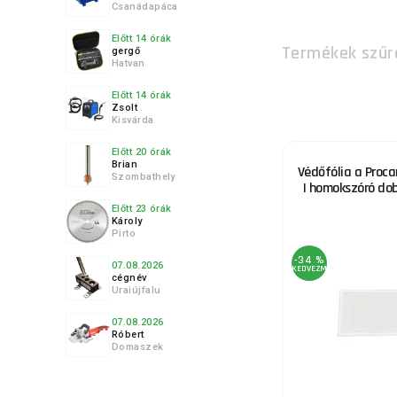
Csanádapáca
5.
Előtt 14 órák
Termékek szűr
gergő
Hatvan
Előtt 14 órák
Zsolt
6.
Kisvárda
Előtt 20 órák
Brian
Védőfólia a Proca
Szombathely
I homokszóró do
Előtt 23 órák
7.
Károly
Pirto
-34 %
07.08.2026
KEDVEZMÉNY
cégnév
Uraiújfalu
8.
07.08.2026
Róbert
Domaszek