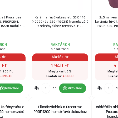
let Procarosa
Kerámia fúvókakészlet, GSK 110
2x5 mm-es 
, PROFI20-I,
(40020) és 220 (40028) homokszóró
kerámia fúvók
-RA20 mobil h ...
szekrényekhez tervezve. F ...
PROFI420, PRO
RON
RAKTÁRON
R
tónál
a szállítónál
a s
s ár
Akciós ár
A
 Ft
1 940 Ft
6
1 905 Ft
Megtakarít 8%
Megtak
5 395 Ft
2 120 Ft
Eredeti ár:
Eredet
db
d
MEGVENNI
MEGVENNI
 és fénycsőre a
Ellenőrzőablak a Procarosa
Védőfólia abl
420 homokszóró
PROFI1200 homokfúvó dobozhoz
Procar
oz
homok