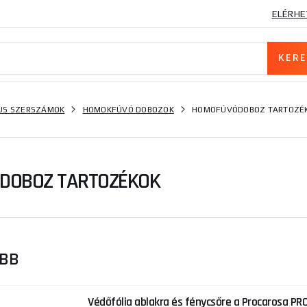
ELÉRHE
US SZERSZÁMOK
HOMOKFÚVÓ DOBOZOK
HOMOFÚVÓDOBOZ TARTOZÉ
DOBOZ TARTOZÉKOK
ŐBB
Védőfólia ablakra és fénycsőre a Procarosa PR