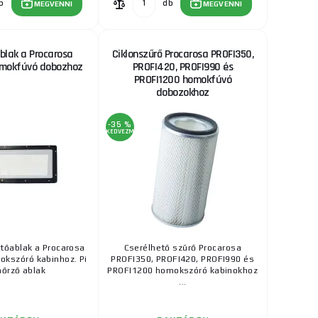
b
db
MEGVENNI
MEGVENNI
blak a Procarosa
Ciklonszűrő Procarosa PROFI350,
omokfúvó dobozhoz
PROFI420, PROFI990 és
PROFI1200 homokfúvó
dobozokhoz
-35 %
KEDVEZMÉNY
tőablak a Procarosa
Cserélhető szűrő Procarosa
kszóró kabinhoz. Pi
PROFI350, PROFI420, PROFI990 és
nőrző ablak
PROFI1200 homokszóró kabinokhoz
...