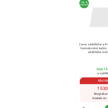
-35 %
KEDVEZMÉNY
Csere védőfólia a P
homokszóró kabin 
védőfólia mére
RAKTÁ
a szállí
Akció
1 530
Megtakar
Eredeti ár: