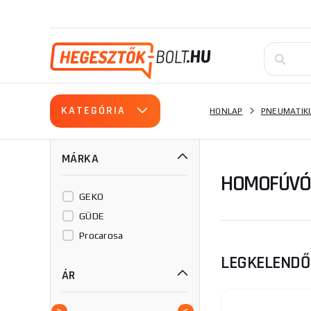
KATEGÓRIA
HONLAP
PNEUMATIK
MÁRKA
HOMOFÚVÓ
GEKO
GÜDE
Procarosa
LEGKELEND
ÁR