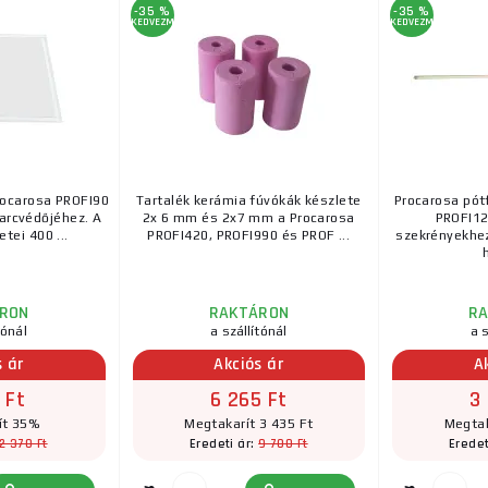
-35 %
-35 %
KEDVEZMÉNY
KEDVEZMÉNY
rocarosa PROFI90
Tartalék kerámia fúvókák készlete
Procarosa pót
arcvédőjéhez. A
2x 6 mm és 2x7 mm a Procarosa
PROFI1
tei 400 ...
PROFI420, PROFI990 és PROF ...
szekrényekhez
RON
RAKTÁRON
R
tónál
a szállítónál
a s
s ár
Akciós ár
A
 Ft
6 265 Ft
3
ít 35%
Megtakarít 3 435 Ft
Megtak
2 370 Ft
9 700 Ft
Eredeti ár:
Eredet