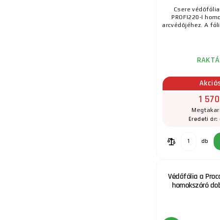
9.
Csere védőfólia
PROFI220-I homo
arcvédőjéhez. A fóli
RAKTÁ
Akció
1 570
Megtakar
Eredeti ár:
db
Védőfólia a Proc
homokszóró do