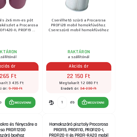
és 2x6 mm-es pót
Cserélhető szűrő a Procarosa
akészlet a Procarosa
PROFI28 mobil homokfúvóhoz.
FI420-II, PROFI9 ...
Csereszűrő mobil homokfúvóhoz
AKTÁRON
RAKTÁRON
zállítónál
a szállítónál
kciós ár
Akciós ár
 265 Ft
22 150 Ft
arít 3 435 Ft
Megtakarít 12 080 Ft
9 700 Ft
34 230 Ft
i ár:
Eredeti ár:
b
db
MEGVENNI
MEGVENNI
akra és fénycsőre a
Homokszóró pisztoly Procarosa
osa PROFI1200
PROFI5, PROFI10, PROFI20-I,
szóró boxhoz
PROFI20-II és PROFI-RA20 mobil