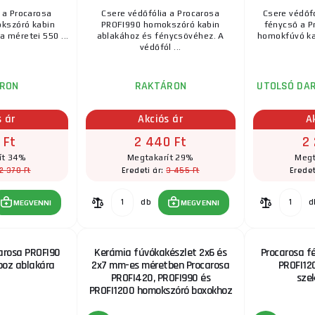
 a Procarosa
Csere védőfólia a Procarosa
Csere védőf
Homokszóró pisztoly kerámia fúvókákkal Négy kerámi
kszóró kabin
PROFI990 homokszóró kabin
fénycső a P
ellátott homokszóró pisztoly. Fémfelnik tisztítására, r
a méretei 550 ...
ablakához és fénycsövéhez. A
homokfúvó kab
védőfól ...
RON
RAKTÁRON
UTOLSÓ DAR
s ár
Akciós ár
A
 Ft
2 440 Ft
2
ít 34%
Megtakarít 29%
Megt
2 370 Ft
3 455 Ft
Eredeti ár:
Eredet
db
d
MEGVENNI
MEGVENNI
arosa PROFI90
Kerámia fúvókakészlet 2x6 és
Procarosa f
boz ablakára
2x7 mm-es méretben Procarosa
PROFI12
PROFI420, PROFI990 és
sze
PROFI1200 homokszóró boxokhoz