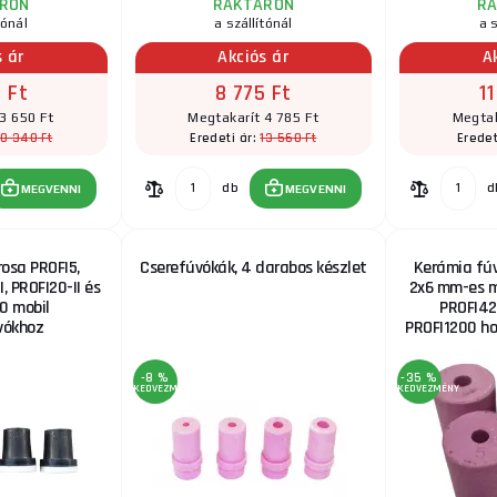
RON
RAKTÁRON
R
tónál
a szállítónál
a s
s ár
Akciós ár
A
 Ft
8 775 Ft
11
3 650 Ft
Megtakarít 4 785 Ft
Megtak
10 340 Ft
13 560 Ft
Eredeti ár:
Eredet
db
d
MEGVENNI
MEGVENNI
osa PROFI5,
Cserefúvókák, 4 darabos készlet
Kerámia fúv
, PROFI20-II és
2x6 mm-es m
0 mobil
PROFI42
vókhoz
PROFI1200 h
-8 %
-35 %
KEDVEZMÉNY
KEDVEZMÉNY