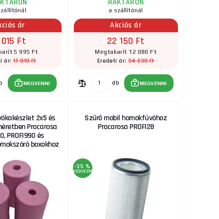
AKTÁRON
RAKTÁRON
zállítónál
a szállítónál
kciós ár
Akciós ár
 015 Ft
22 150 Ft
arít 5 995 Ft
Megtakarít 12 080 Ft
17 010 Ft
34 230 Ft
i ár:
Eredeti ár:
b
db
MEGVENNI
MEGVENNI
ókakészlet 2x5 és
Szűrő mobil homokfúvóhoz
éretben Procarosa
Procarosa PROFI28
0, PROFI990 és
omokszóró boxokhoz
-35 %
KEDVEZMÉNY