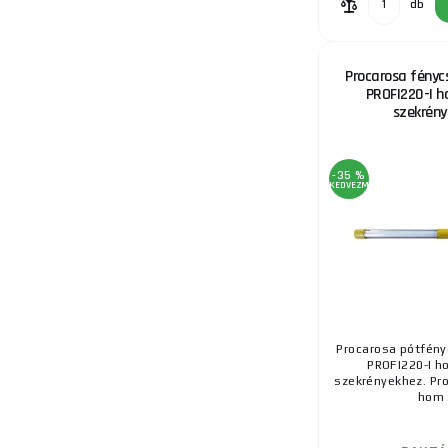
db
Procarosa fényc
PROFI220-I 
szekrén
-35 %
KEDVEZMÉNY
Procarosa pótfény
PROFI220-I h
szekrényekhez. Pr
hom .