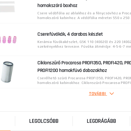
homokszóró boxhoz
Csere védőfólia az ablakhoz és a fénycsövhöz a Pro
homokszóró kabinhoz. A védőfólia méretei 550 x 250 
Cserefúvókák, 4 darabos készlet
Kerámia fúvókakészlet, GSK 110 (40020) és 220 (40
szekrényekhez tervezve. Fúvóka átmérője: 4-5-6-7 mm
Ciklonszűrő Procarosa PROFI350, PROFI420, PR
PROFI1200 homokfúvó dobozokhoz
Cserélhető szűrő Procarosa PROFI350, PROFI420, PR
homokszóró kabinokhoz. Ciklonszűrő Procarosa PROFI3
TOVÁBBI
Kefe Procarosa PROFI28 mobil homokfúvóhoz
Cserélhető kefe a Procarosa PROFI28 mobil homokfú
KEDVEZMÉNY - Csak Procarosa homokozó tulajdonosokn
LEGOLCSÓBB
LEGDRÁGÁBB
Fúvókák Procarosa PROFI5, PROFI10, PROFI20-I, 