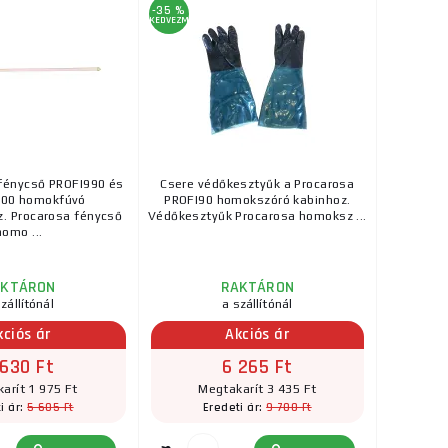
-35 %
KEDVEZMÉNY
fénycső PROFI990 és
Csere védőkesztyűk a Procarosa
200 homokfúvó
PROFI90 homokszóró kabinhoz.
. Procarosa fénycső
Védőkesztyűk Procarosa homoksz ...
homo ...
AKTÁRON
RAKTÁRON
zállítónál
a szállítónál
kciós ár
Akciós ár
 630 Ft
6 265 Ft
arít 1 975 Ft
Megtakarít 3 435 Ft
5 605 Ft
9 700 Ft
i ár:
Eredeti ár: