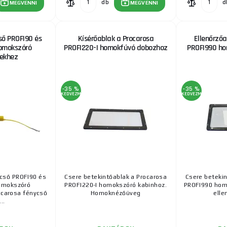
db
d
MEGVENNI
MEGVENNI
ső PROFI90 és
Kísérőablak a Procarosa
Ellenőrzőa
homokszóró
PROFI220-I homokfúvó dobozhoz
PROFI990 h
yekhez
-35 %
-35 %
KEDVEZMÉNY
KEDVEZMÉNY
cső PROFI90 és
Csere betekintőablak a Procarosa
Csere betekin
omokszóró
PROFI220-I homokszóró kabinhoz.
PROFI990 homo
ocarosa fénycső
Homoknézőüveg
elle
..