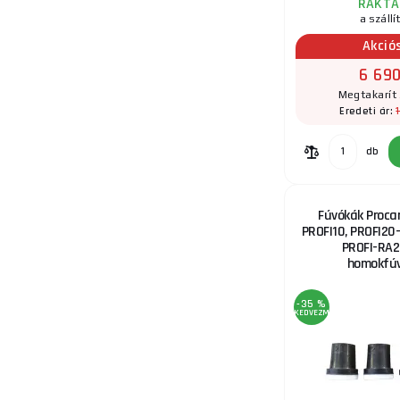
RAKTÁ
a szállí
Akció
6 690
Megtakarít 
Eredeti ár:
db
Fúvókák Procar
PROFI10, PROFI20-I
PROFI-RA2
homokfú
-35 %
KEDVEZMÉNY