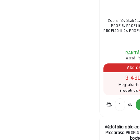
Csere fúvókakész
PROFI5, PROFI10
PROFI20-II és PROFI
RAKTÁ
a szállí
Akció
3 490
Megtakarít 
Eredeti ár:
db
Védőfólia ablakra
Procarosa PROFI
boxh