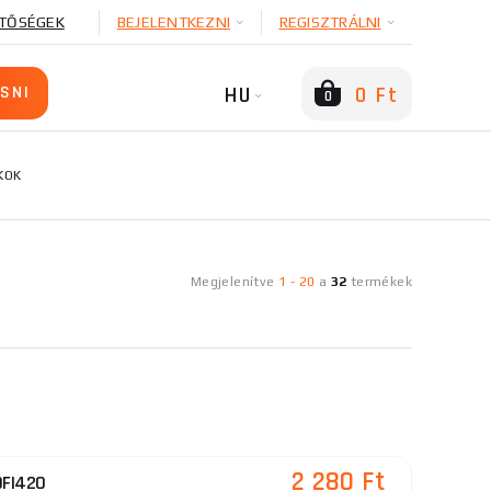
TŐSÉGEK
BEJELENTKEZNI
REGISZTRÁLNI
HU
0 Ft
0
KOK
Megjelenítve
1
-
20
a
32
termékek
2 280 Ft
OFI420