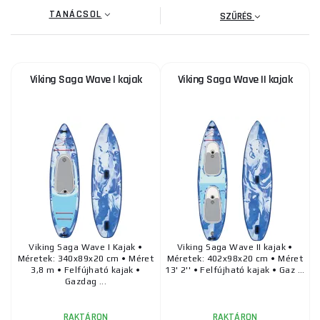
Akár egy rövid családi kirándulást, akár egy többnapos
TANÁCSOL
SZŰRÉS
expedíciót, akár egy vadvízi kalandot tervezel, nálunk
megtalálod a tökéletes kajakot, amely nagyszerű élményt
nyújt. Minden modellhez praktikus kiegészítőket és
felszereléseket is kínálunk, hogy biztonságban és
Viking Saga Wave I kajak
Viking Saga Wave II kajak
kényelmesen érezd magad a vízen.
Fedezd fel a kajakok világát és vágj bele egy kalandba!
Viking Saga Wave I Kajak •
Viking Saga Wave II kajak •
Méretek: 340x89x20 cm • Méret
Méretek: 402x98x20 cm • Méret
3,8 m • Felfújható kajak •
13' 2'' • Felfújható kajak • Gaz ...
Gazdag ...
RAKTÁRON
RAKTÁRON