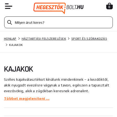
0
HONLAP
HÁZTARTÁSI FELSZERELÉSEK
SPORT ÉS SZÓRAKOZÁS
KAJAKOK
KAJAKOK
Széles kajakválasztékot kínálunk mindenkinek – a kezdőktől,
akik nyugodt evezésre vágynak a tavon, egészen a tapasztalt
evezősökig, akik a zúgókban keresnek adrenalint.
Kínálatunkban
szabadidős, turista, tengeri és felfújható
Többet megjeleníteni ...
kajakokat
talál, amelyek stabilitásukkal, kényelmükkel és
könnyű irányíthatóságukkal tűnnek ki.