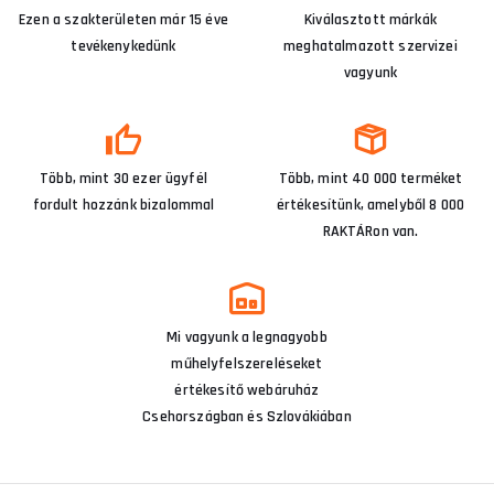
Ezen a szakterületen már 15 éve
Kiválasztott márkák
tevékenykedünk
meghatalmazott szervizei
vagyunk
Több, mint 30 ezer ügyfél
Több, mint 40 000 terméket
fordult hozzánk bizalommal
értékesítünk, amelyből 8 000
RAKTÁRon van.
Mi vagyunk a legnagyobb
műhelyfelszereléseket
értékesítő webáruház
Csehországban és Szlovákiában