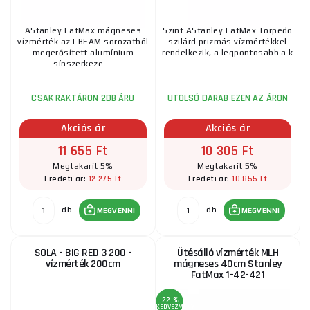
AStanley FatMax mágneses
Szint AStanley FatMax Torpedo
vízmérték az I-BEAM sorozatból
szilárd prizmás vízmértékkel
megerősített alumínium
rendelkezik, a legpontosabb a k
sínszerkeze ...
...
CSAK RAKTÁRON 2DB ÁRU
UTOLSÓ DARAB EZEN AZ ÁRON
Akciós ár
Akciós ár
11 655 Ft
10 305 Ft
Megtakarít 5%
Megtakarít 5%
12 275 Ft
10 855 Ft
Eredeti ár:
Eredeti ár:
db
db
MEGVENNI
MEGVENNI
SOLA - BIG RED 3 200 -
Ütésálló vízmérték MLH
vízmérték 200cm
mágneses 40cm Stanley
FatMax 1-42-421
-22 %
KEDVEZMÉNY