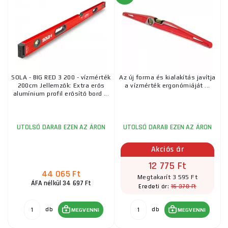
SOLA - BIG RED 3 200 - vízmérték
Az új forma és kialakítás javítja
200cm Jellemzők: Extra erős
a vízmérték ergonómiáját ...
alumínium profil erősítő bord ...
UTOLSÓ DARAB EZEN AZ ÁRON
UTOLSÓ DARAB EZEN AZ ÁRON
Akciós ár
12 775 Ft
44 065 Ft
Megtakarít 3 595 Ft
ÁFA nélkül 34 697 Ft
16 370 Ft
Eredeti ár:
db
db
MEGVENNI
MEGVENNI