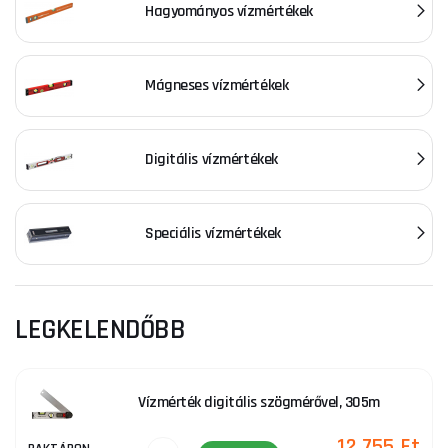
Hagyományos vízmértékek
szemben az, hogy nagyobb távolságon keresztül is képesek
átvinni egy síkot.
Kínálatunkban számos márkájú és különböző méretű
Mágneses vízmértékek
vízmértéket talál, amelyek közül mindenki kedvére válogathat.
Csak válasszon. A kiválasztással, vásárlással vagy fizetéssel
kapcsolatos tanácsadásért ne habozzon kapcsolatba lépni
Digitális vízmértékek
velünk, szívesen segítünk Önnek.
Speciális vízmértékek
LEGKELENDŐBB
Vízmérték digitális szögmérővel, 305m
12 755 Ft