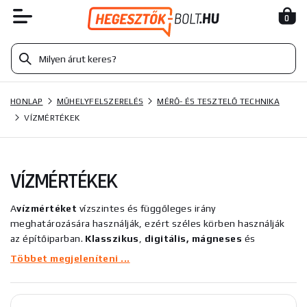
0
HONLAP
MŰHELYFELSZERELÉS
MÉRŐ- ÉS TESZTELŐ TECHNIKA
VÍZMÉRTÉKEK
VÍZMÉRTÉKEK
A
vízmértéket
vízszintes és függőleges irány
meghatározására használják, ezért széles körben használják
az építőiparban.
Klasszikus
,
digitális, mágneses
és
professzionális
vízmértékeket kínálunk
.
Mi is kínálunk
Többet megjeleníteni ...
lézerszintek
amelyek a
legegyszerűbb lézeres eszközök,
amelyeket a térben lévő síkok kijelölésére használnak. A
lézeres szintezők előnye a hagyományos szintezőkkel