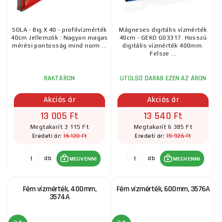
SOLA - Big X 40 - profilvízmérték
Mágneses digitális vízmérték
40cm Jellemzők : Nagyon magas
40cm - GEKO G03317. Hosszú
mérési pontosság mind norm ...
digitális vízmérték 400mm.
Felsze ...
RAKTÁRON
UTOLSÓ DARAB EZEN AZ ÁRON
Akciós ár
Akciós ár
13 005 Ft
13 540 Ft
Megtakarít 3 115 Ft
Megtakarít 6 385 Ft
16 120 Ft
19 925 Ft
Eredeti ár:
Eredeti ár:
db
db
MEGVENNI
MEGVENNI
Fém vízmérték, 400mm,
Fém vízmérték, 600mm, 3576A
3574A