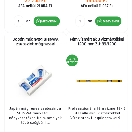
27 755 Ft
14 055 Ft
ÁFA nélkül 21 854 Ft
ÁFA nélkül 11 067 Ft
db
db
MEGVENNI
MEGVENNI
Japán műanyag SHINWA
Fém vízmérték 3 vízmértékkel
zsebszint mágnessel
1200 mm ZJ-99/1200
-2 %
KEDVEZMÉNY
Japán mágneses zsebszint a
Professzionális fém vízmérték 3
SHINWA márkától . 3
ütésálló akril vízmértékkel
négyvezetékes fiola, amelyek
(vízszintes, függőleges, 45°) ...
több szögből i ...