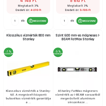
4 145 Ft
5 610 Ft
Megtakarít 3%
Megtakarít 3%
4 270 Ft
5 785 Ft
Eredeti ár:
Eredeti ár:
db
db
MEGVENNI
MEGVENNI
Klasszikus vízmérték 800 mm
Szint 600 mm-es mágneses I-
Stanley
BEAM FatMax Stanley
-7 %
-5 %
KEDVEZMÉNY
KEDVEZMÉNY
Klasszikus vízmérték a Stanley-
AStanley FatMax mágneses
től. A megnövelt központi
vízmérték az I-BEAM sorozatból
buborékos vízmérték garantálja
megerősített alumínium
a ...
sínszerkeze ...