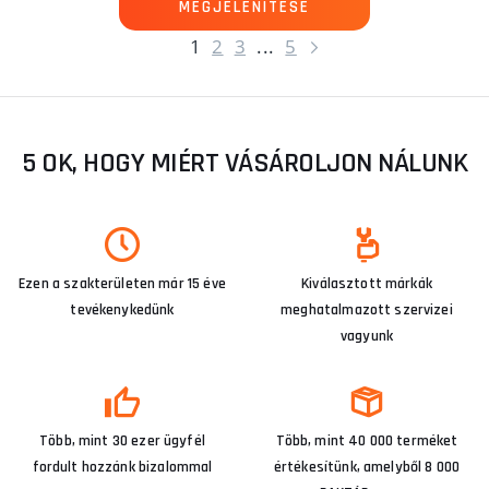
MEGJELENÍTÉSE
1
2
3
...
5
5 OK, HOGY MIÉRT VÁSÁROLJON NÁLUNK
Ezen a szakterületen már 15 éve
Kiválasztott márkák
tevékenykedünk
meghatalmazott szervizei
vagyunk
Több, mint 30 ezer ügyfél
Több, mint 40 000 terméket
fordult hozzánk bizalommal
értékesítünk, amelyből 8 000