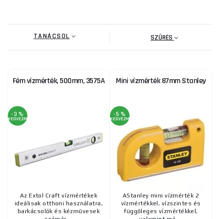
Szint 600 mm-es mágneses I-BEAM FatMax
Stanley
TANÁCSOL
8 615 Ft
SZŰRÉS
RAKTÁRON
ks
MEGVENNI
Fém vízmérték, 500mm, 3575A
Mini vízmérték 87mm Stanley
Professzionális vízmérték, 800mm
4 990 Ft
RAKTÁRON
ks
MEGVENNI
-3 %
-5 %
KEDVEZMÉNY
KEDVEZMÉNY
Fém vízmérték, 500mm, 3575A
3 040 Ft
RAKTÁRON
ks
MEGVENNI
Az Extol Craft vízmértékek
AStanley mini vízmérték 2
ideálisak otthoni használatra,
vízmértékkel, vízszintes és
SOLA - AZM 60 - 60cm-es profil vízmérték
barkácsolók és kézművesek
függőleges vízmértékkel,