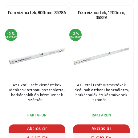
Fém vízmérték, 800mm, 3578A
Fém vízmérték, 1200mm,
3582A
-3 %
-3 %
KEDVEZMÉNY
KEDVEZMÉNY
Az Extol Craft vízmértékek
Az Extol Craft vízmértékek
ideálisak otthoni használatra,
ideálisak otthoni használatra,
barkácsolók és kézművesek
barkácsolók és kézművesek
számár ...
számár ...
RAKTÁRON
RAKTÁRON
Akciós ár
Akciós ár