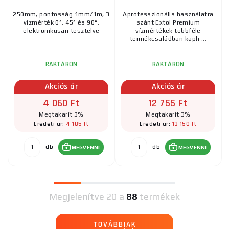
250mm, pontosság 1mm/1m, 3
Aprofesszionális használatra
vízmérték 0°, 45° és 90°,
szánt Extol Premium
elektronikusan tesztelve
vízmértékek többféle
termékcsaládban kaph ...
RAKTÁRON
RAKTÁRON
Akciós ár
Akciós ár
4 060 Ft
12 755 Ft
Megtakarít 3%
Megtakarít 3%
4 185 Ft
13 150 Ft
Eredeti ár:
Eredeti ár:
db
db
MEGVENNI
MEGVENNI
Megjelenítve
20 a
88
termékek
TOVÁBBIAK