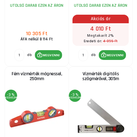
UTOLSÓ DARAB EZEN AZ ÁRON
UTOLSÓ DARAB EZEN AZ ÁRON
Akciós ár
4 010 Ft
10 305 Ft
Megtakarít 2%
ÁFA nélkül 8 114 Ft
4 095 Ft
Eredeti ár:
db
db
MEGVENNI
MEGVENNI
Fém vízmérték mágnessel,
Vízmérték digitális
250mm
szögmérővel, 305m
-3 %
-3 %
KEDVEZMÉNY
KEDVEZMÉNY