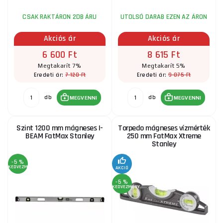
CSAK RAKTÁRON 2DB ÁRU
UTOLSÓ DARAB EZEN AZ ÁRON
Akciós ár
Akciós ár
6 600 Ft
8 615 Ft
Megtakarít 7%
Megtakarít 5%
7 120 Ft
9 075 Ft
Eredeti ár:
Eredeti ár:
db
db
MEGVENNI
MEGVENNI
Szint 1200 mm mágneses I-
Torpedo mágneses vízmérték
BEAM FatMax Stanley
250 mm FatMax Xtreme
Stanley
-5 %
KEDVEZMÉNY
AKCIÓ
-5 %
KEDVEZMÉNY