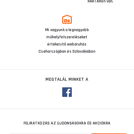
RAKTÁRon van.
Mi vagyunk a legnagyobb
műhelyfelszereléseket
értékesítő webáruház
Csehországban és Szlovákiában
MEGTALÁL MINKET A
FELIRATKOZÁS AZ ÚJDONSÁGOKRA ÉS AKCIÓKRA