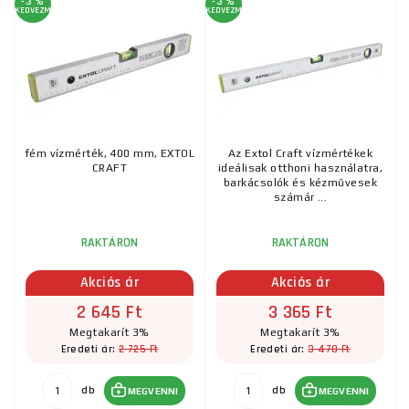
-3 %
-3 %
KEDVEZMÉNY
KEDVEZMÉNY
fém vízmérték, 400 mm, EXTOL
Az Extol Craft vízmértékek
CRAFT
ideálisak otthoni használatra,
barkácsolók és kézművesek
számár ...
RAKTÁRON
RAKTÁRON
Akciós ár
Akciós ár
2 645 Ft
3 365 Ft
Megtakarít 3%
Megtakarít 3%
2 725 Ft
3 470 Ft
Eredeti ár:
Eredeti ár:
db
db
MEGVENNI
MEGVENNI