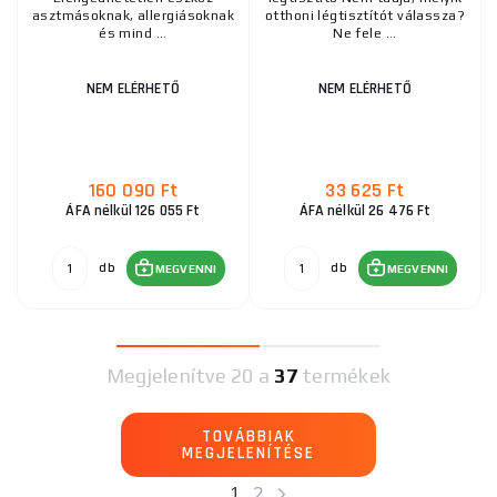
asztmásoknak, allergiásoknak
otthoni légtisztítót válassza?
és mind ...
Ne fele ...
NEM ELÉRHETŐ
NEM ELÉRHETŐ
160 090 Ft
33 625 Ft
ÁFA nélkül 126 055 Ft
ÁFA nélkül 26 476 Ft
db
db
MEGVENNI
MEGVENNI
Megjelenítve
20 a
37
termékek
TOVÁBBIAK
MEGJELENÍTÉSE
1
2