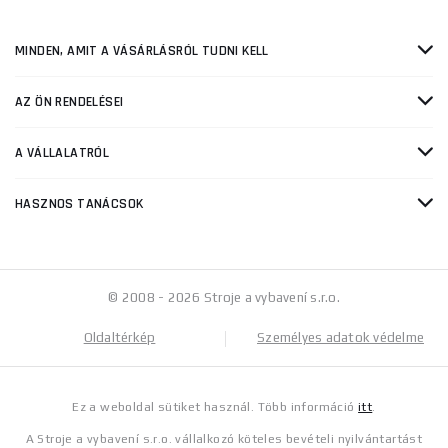
MINDEN, AMIT A VÁSÁRLÁSRÓL TUDNI KELL
AZ ÖN RENDELÉSEI
A VÁLLALATRÓL
HASZNOS TANÁCSOK
© 2008 - 2026 Stroje a vybavení s.r.o.
Oldaltérkép
Személyes adatok védelme
Ez a weboldal sütiket használ. Több információ
itt
.
A Stroje a vybavení s.r.o. vállalkozó köteles bevételi nyilvántartást