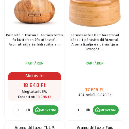
Párásító diffúzorral természetes
Természetes bambuszfából
fa kivitelben (fa utánzat).
készült párásító diffúzorral.
Aromatizálja és hidratálja a ...
Aromatizálja és párásítja a
levegőt ...
RAKTÁRON
RAKTÁRON
Akciós ár
18 840 Ft
17 615 Ft
Megtakarít 3%
ÁFA nélkül 13 870 Ft
19 395 Ft
Eredeti ár:
db
db
MEGVENNI
MEGVENNI
Aroma diffúzor TULIP,
Aroma diffúzor Fuji,