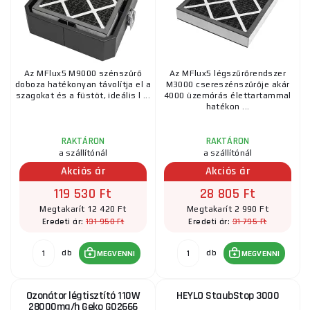
Az MFlux5 M9000 szénszűrő
Az MFlux5 légszűrőrendszer
doboza hatékonyan távolítja el a
M3000 csereszénszűrője akár
szagokat és a füstöt, ideális l ...
4000 üzemórás élettartammal
hatékon ...
RAKTÁRON
RAKTÁRON
a szállítónál
a szállítónál
Akciós ár
Akciós ár
119 530 Ft
28 805 Ft
Megtakarít 12 420 Ft
Megtakarít 2 990 Ft
131 950 Ft
31 795 Ft
Eredeti ár:
Eredeti ár:
db
db
MEGVENNI
MEGVENNI
Ozonátor légtisztító 110W
HEYLO StaubStop 3000
28000mg/h Geko G02666