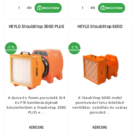
db
db
MEGVENNI
MEGVENNI
HEYLO StaubStop 3000 PLUS
HEYLO StaubStop 6000
-2 %
-2 %
KEDVEZMÉNY
KEDVEZMÉNY
A durva és finom porszűrők (G4
A StaubStop 6000 mobil
és F9) kombinációjának
porelszívást tesz lehetővé
köszönhetően a Staubstop 3000
ventilátor, szűrőház és száraz
PLUS e ...
porszűrő ...
KÉRÉSRE
KÉRÉSRE