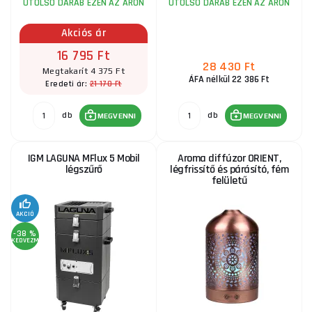
UTOLSÓ DARAB EZEN AZ ÁRON
UTOLSÓ DARAB EZEN AZ ÁRON
Akciós ár
16 795 Ft
28 430 Ft
Megtakarít 4 375 Ft
ÁFA nélkül 22 386 Ft
21 170 Ft
Eredeti ár:
db
db
MEGVENNI
MEGVENNI
IGM LAGUNA MFlux 5 Mobil
Aroma diffúzor ORIENT,
légszűrő
légfrissítő és párásító, fém
felületű
AKCIÓ
-38 %
KEDVEZMÉNY