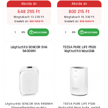
Akciós ár
Akciós ár
648 295 Ft
800 215 Ft
Megtakarít 13 230 Ft
Megtakarít 16 330 Ft
661 525 Ft
816 545 Ft
Eredeti ár:
Eredeti ár:
db
db
MEGVENNI
MEGVENNI
Légtisztító SENCOR SHA
TEESA PURE LIFE P500
9400WH
légtisztító készülék
Légtisztító SENCOR SHA 9400WH
TEESA PURE LIFE P500
Elengedhetetlen eszköz
légtisztító Nem tudja, melyik