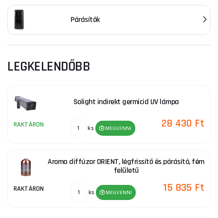
Párásítók
LEGKELENDŐBB
Solight indirekt germicid UV lámpa
28 430 Ft
RAKTÁRON
ks
MEGVENNI
Aroma diffúzor ORIENT, légfrissítő és párásító, fém
felületű
15 835 Ft
RAKTÁRON
ks
MEGVENNI