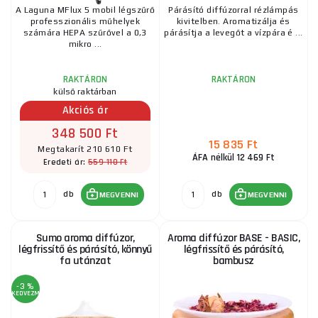
A Laguna MFlux 5 mobil légszűrő
Párásító diffúzorral rézlámpás
professzionális műhelyek
kivitelben. Aromatizálja és
számára HEPA szűrővel a 0,3
párásítja a levegőt a vízpára é ...
mikro ...
RAKTÁRON
RAKTÁRON
külső raktárban
Akciós ár
348 500 Ft
15 835 Ft
Megtakarít 210 610 Ft
ÁFA nélkül 12 469 Ft
559 110 Ft
Eredeti ár:
db
db
MEGVENNI
MEGVENNI
Sumo aroma diffúzor,
Aroma diffúzor BASE - BASIC,
légfrissítő és párásító, könnyű
légfrissítő és párásító,
fa utánzat
bambusz
-3 %
KEDVEZMÉNY