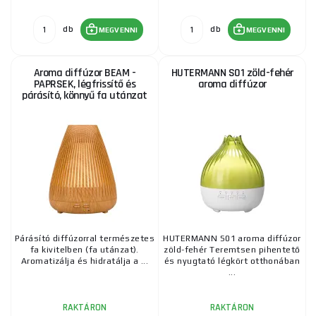
db
db
MEGVENNI
MEGVENNI
Aroma diffúzor BEAM -
HUTERMANN S01 zöld-fehér
PAPRSEK, légfrissítő és
aroma diffúzor
párásító, könnyű fa utánzat
Párásító diffúzorral természetes
HUTERMANN S01 aroma diffúzor
fa kivitelben (fa utánzat).
zöld-fehér Teremtsen pihentető
Aromatizálja és hidratálja a ...
és nyugtató légkört otthonában
...
RAKTÁRON
RAKTÁRON