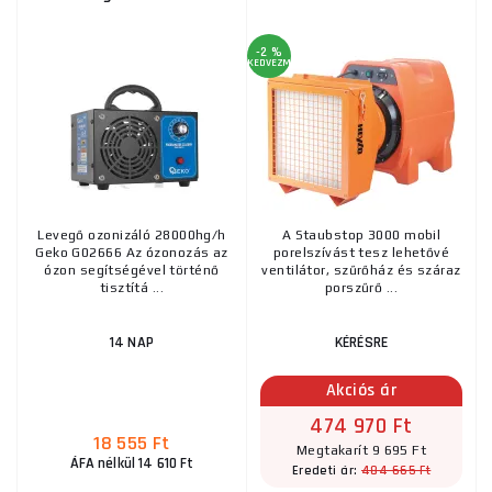
-2 %
KEDVEZMÉNY
Levegő ozonizáló 28000hg/h
A Staubstop 3000 mobil
Geko G02666 Az ózonozás az
porelszívást tesz lehetővé
ózon segítségével történő
ventilátor, szűrőház és száraz
tisztítá ...
porszűrő ...
14 NAP
KÉRÉSRE
Akciós ár
474 970 Ft
18 555 Ft
Megtakarít 9 695 Ft
ÁFA nélkül 14 610 Ft
484 665 Ft
Eredeti ár: