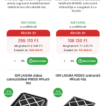
amely egyszerű kialakításával
található M3000 szénszűrő
tökéletesen illeszkedik bár ...
eltávolítja a szagokat és a
füstöt ...
RAKTÁRON
RAKTÁRON
a szállítónál
a szállítónál
Akciós ár
Akciós ár
296 170 Ft
108 130 Ft
Megtakarít 6 040 Ft
Megtakarít 11 225 Ft
302 210 Ft
119 355 Ft
Eredeti ár:
Eredeti ár:
db
db
MEGVENNI
MEGVENNI
IGM LAGUNA doboz
IGM LAGUNA M3000 szénszűrő
szénszűrőkkel M9000 MFlux5-
MFlux5-höz
höz
-9 %
-9 %
KEDVEZMÉNY
KEDVEZMÉNY