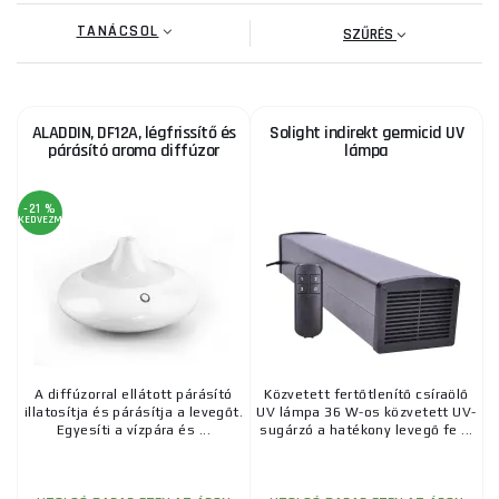
TANÁCSOL
SZŰRÉS
ALADDIN, DF12A, légfrissítő és
Solight indirekt germicid UV
párásító aroma diffúzor
lámpa
-21 %
KEDVEZMÉNY
A diffúzorral ellátott párásító
Közvetett fertőtlenítő csíraölő
illatosítja és párásítja a levegőt.
UV lámpa 36 W-os közvetett UV-
Egyesíti a vízpára és ...
sugárzó a hatékony levegő fe ...