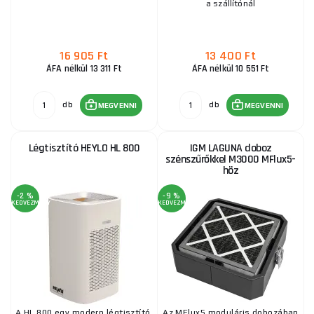
a szállítónál
16 905 Ft
13 400 Ft
ÁFA nélkül 13 311 Ft
ÁFA nélkül 10 551 Ft
db
db
MEGVENNI
MEGVENNI
Légtisztító HEYLO HL 800
IGM LAGUNA doboz
szénszűrőkkel M3000 MFlux5-
höz
-2 %
-9 %
KEDVEZMÉNY
KEDVEZMÉNY
A HL 800 egy modern légtisztító,
Az MFlux5 moduláris dobozában