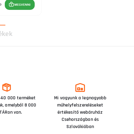
b
MEGVENNI
ékek
 40 000 terméket
Mi vagyunk a legnagyobb
nk, amelyből 8 000
műhelyfelszereléseket
TÁRon van.
értékesítő webáruház
Csehországban és
Szlovákiában