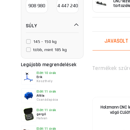
CNC-léze
tartozék
CO2 lézerek
:
A C
plexi, papír, gum
képesek gravíroz
SÚLY
Felhasználások 
JAVASOLT
145 - 150 kg
Precizitás
több, mint 185 kg
Anyagok so
Hatékonys
Legújabb megrendelések
Termékek szűr
befektetés
Előtt 10 órák
Alkalmazha
Erik
Hosszú éle
Keszthely
Vágási min
Előtt 11 órák
Attila
Csanádapáca
Ezek a készülékek
Holzmann CNC lé
sorozatban. Külö
Előtt 11 órák
vágó CL60
méretétől vagy ö
gergő
Hatvan
Ön igényeinek.
Előtt 11 órák