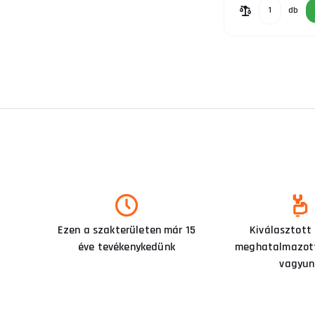
db
Ezen a szakterületen már 15
Kiválasztott
éve tevékenykedünk
meghatalmazott
vagyun