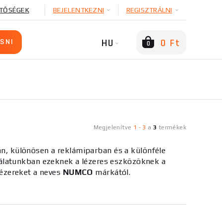
TŐSÉGEK
BEJELENTKEZNI
REGISZTRÁLNI
HU
0 Ft
0
Megjelenítve
1
-
3
a
3
termékek
, különösen a reklámiparban és a különféle
álatunkban ezeknek a lézeres eszközöknek a
 lézereket a neves
NUMCO
márkától.
 pontosságra van szükség, például fémek,
yságot és pontosságot biztosítanak, sokoldalúak és