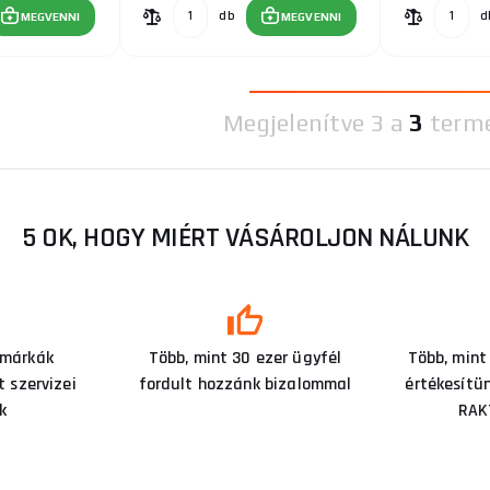
db
d
MEGVENNI
MEGVENNI
Megjelenítve
3 a
3
term
5 OK, HOGY MIÉRT VÁSÁROLJON NÁLUNK
 márkák
Több, mint 30 ezer ügyfél
Több, mint
 szervizei
fordult hozzánk bizalommal
értékesítü
k
RAK