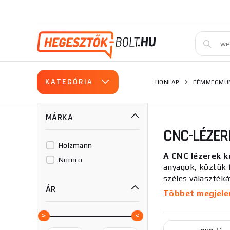
KATEGÓRIA
HONLAP
FÉMMEGMUN
MÁRKA
CNC-LÉZER
Holzmann
A CNC lézerek k
Numco
anyagok, köztük 
széles választéká
ÁR
Többet megjelení
Szállézerek
:
A l
műanyagok, kő és 
hosszú élettarta