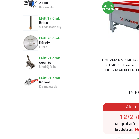
Zsolt
Kiválasztással, v
-16 %
Kisvárda
KEDVEZMÉNY
Előtt 17 órák
Brian
Szombathely
Előtt 20 órák
Károly
Pirto
Előtt 21 órák
HOLZMANN CNC léze
cégnév
CL6090 - Pontos 
Uraiújfalu
HOLZMANN CL6090 
Előtt 21 órák
Róbert
Domaszek
14 N
Akció
1 272 7
Megtakarít 2
1 
Eredeti ár: