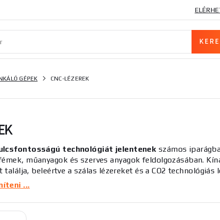
ELÉRHE
KÁLÓ GÉPEK
CNC-LÉZEREK
EK
ulcsfontosságú technológiát jelentenek
számos iparágban
fémek, műanyagok és szerves anyagok feldolgozásában. Kín
t találja, beleértve a szálas lézereket és a CO2 technológiás
teni ...
ézerek ezen kategóriája ideális olyan munkákhoz, ahol nagy
bőr leírására és jelölésére. A szálas lézerek nagy hatékon
mot biztosítanak.