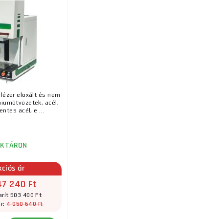
n kapcsolatba lépni velünk
, szívesen segítünk.
 lézer eloxált és nem
niumötvözetek, acél,
ntes acél, e ...
AKTÁRON
kciós ár
7 240 Ft
rít 503 400 Ft
4 950 640 Ft
ár: