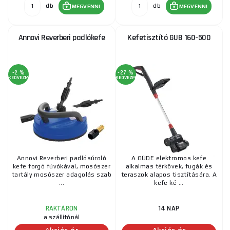
db
db
MEGVENNI
MEGVENNI
Annovi Reverberi padlókefe
Kefetisztító GUB 160-500
-2 %
-27 %
KEDVEZMÉNY
KEDVEZMÉNY
Annovi Reverberi padlósúroló
A GÜDE elektromos kefe
kefe forgó fúvókával, mosószer
alkalmas térkövek, fugák és
tartály mosószer adagolás szab
teraszok alapos tisztítására. A
...
kefe ké ...
RAKTÁRON
14 NAP
a szállítónál