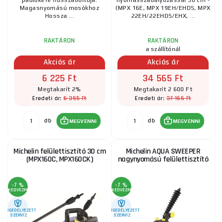
padlókefe hosszabbítója.
nyomásszabályozással 30 cm -
Magasnyomású mosókhoz
(MPX 16E, MPX 19EH/EHDS, MPX
Hossza ...
22EH/22EHDS/EHX, ...
RAKTÁRON
RAKTÁRON
a szállítónál
Akciós ár
Akciós ár
6 225 Ft
34 565 Ft
Megtakarít 2%
Megtakarít 2 600 Ft
6 355 Ft
37 165 Ft
Eredeti ár:
Eredeti ár:
db
db
MEGVENNI
MEGVENNI
Michelin felülettisztító 30 cm
Michelin AQUA SWEEPER
(MPX160C, MPX160CK)
nagynyomású felülettisztító
-7 %
-7 %
KEDVEZMÉNY
KEDVEZMÉNY
ENGEDÉLYEZETT
ENGEDÉLYEZETT
SZERVIZ
SZERVIZ