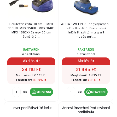
Felülettisztító 30 cm - (MPX
AQUA SWEEPER - nagynyomású
30EHB, MPX 150HL, MPX 160C,
felülettisztító. Forradalmi
MPX 160CK) Ez egy 30 cm
felülettisztító integrált
átmérőjű ...
mosószert ...
RAKTÁRON
RAKTÁRON
a szállítónál
a szállítónál
Akciós ár
Akciós ár
28 110 Ft
21 495 Ft
Megtakarít 2 115 Ft
Megtakarít 1 615 Ft
30 225 Ft
23 110 Ft
Eredeti ár:
Eredeti ár:
db
db
MEGVENNI
MEGVENNI
Lavor padlótisztító kefe
Annovi Reverberi Professional
padlókefe