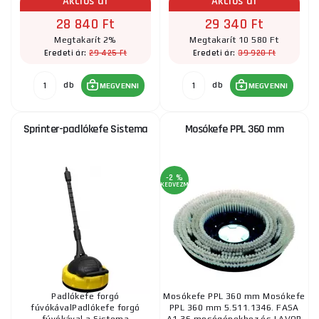
Akciós ár
Akciós ár
28 840 Ft
29 340 Ft
Megtakarít 2%
Megtakarít 10 580 Ft
29 425 Ft
39 920 Ft
Eredeti ár:
Eredeti ár:
db
db
MEGVENNI
MEGVENNI
Sprinter-padlókefe Sistema
Mosókefe PPL 360 mm
-2 %
KEDVEZMÉNY
Padlókefe forgó
Mosókefe PPL 360 mm Mosókefe
fúvókávalPadlókefe forgó
PPL 360 mm 5.511.1346. FASA