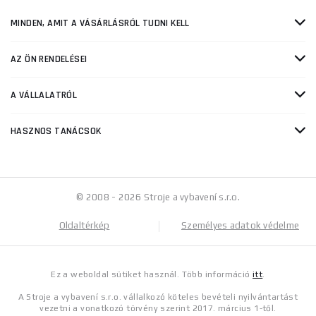
MINDEN, AMIT A VÁSÁRLÁSRÓL TUDNI KELL
AZ ÖN RENDELÉSEI
A VÁLLALATRÓL
HASZNOS TANÁCSOK
© 2008 - 2026 Stroje a vybavení s.r.o.
Oldaltérkép
Személyes adatok védelme
Ez a weboldal sütiket használ. Több információ
itt
.
A Stroje a vybavení s.r.o. vállalkozó köteles bevételi nyilvántartást
vezetni a vonatkozó törvény szerint 2017. március 1-től.