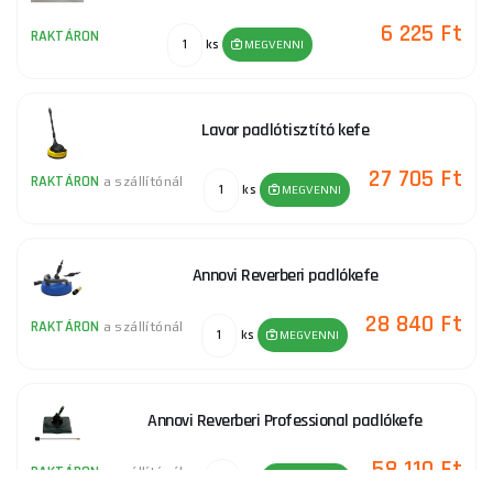
6 225 Ft
RAKTÁRON
ks
MEGVENNI
Lavor padlótisztító kefe
27 705 Ft
RAKTÁRON
a szállítónál
ks
MEGVENNI
Annovi Reverberi padlókefe
28 840 Ft
RAKTÁRON
a szállítónál
ks
MEGVENNI
Annovi Reverberi Professional padlókefe
58 110 Ft
RAKTÁRON
a szállítónál
ks
MEGVENNI