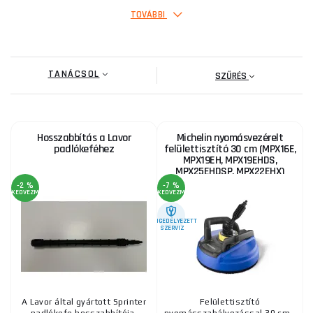
TOVÁBBI
TANÁCSOL
SZŰRÉS
Hosszabbítás a Lavor
Michelin nyomásvezérelt
padlókeféhez
felülettisztító 30 cm (MPX16E,
MPX19EH, MPX19EHDS,
MPX25EHDSP, MPX22EHX)
-2 %
-7 %
KEDVEZMÉNY
KEDVEZMÉNY
ENGEDÉLYEZETT
SZERVIZ
A Lavor által gyártott Sprinter
Felülettisztító