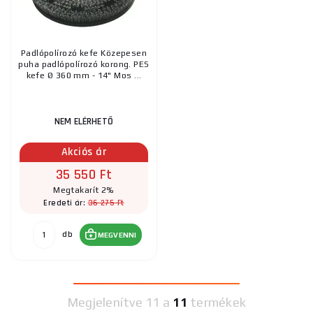
Padlópolírozó kefe Közepesen
puha padlópolírozó korong. PES
kefe Ø 360 mm - 14" Mos ...
NEM ELÉRHETŐ
Akciós ár
35 550 Ft
Megtakarít 2%
36 275 Ft
Eredeti ár:
db
MEGVENNI
Megjelenítve
11 a
11
termékek