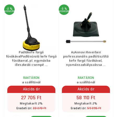
-2 %
-2 %
KEDVEZMÉNY
KEDVEZMÉNY
Padlókefe forgó
AzAnnovi Reverberi
fúvókávalPadlósúroló kefe forgó
professzionális padlótisztító
fúvókarral, pl. egymásba
kefe forgó fúvókával,
illeszkedő csempé ...
nyomásszabályozássa ...
RAKTÁRON
RAKTÁRON
a szállítónál
a szállítónál
Akciós ár
Akciós ár
27 705 Ft
58 110 Ft
Megtakarít 2%
Megtakarít 2%
28 270 Ft
59 295 Ft
Eredeti ár:
Eredeti ár: