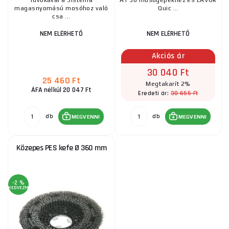
fúvókával a Sistema
A1 36 mosógépekhez és LAVOR
magasnyomású mosóhoz való
Quic ...
csa ...
NEM ELÉRHETŐ
NEM ELÉRHETŐ
Akciós ár
30 040 Ft
25 460 Ft
Megtakarít 2%
ÁFA nélkül 20 047 Ft
30 655 Ft
Eredeti ár:
db
db
MEGVENNI
MEGVENNI
Közepes PES kefe Ø 360 mm
-2 %
KEDVEZMÉNY