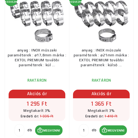
KEDVEZMÉNY
KEDVEZMÉNY
anyag : INOX műszaki
anyag : INOX műszaki
paraméterek : ⌀17,8mm márka :
paraméterek : ⌀21mm márka :
EXTOL PREMIUM további
EXTOL PREMIUM további
paraméterek : kül ...
paraméterek : külső ...
RAKTÁRON
RAKTÁRON
Akciós ár
Akciós ár
1 295 Ft
1 365 Ft
Megtakarít 3%
Megtakarít 3%
1 335 Ft
1 410 Ft
Eredeti ár:
Eredeti ár:
db
db
MEGVENNI
MEGVENNI