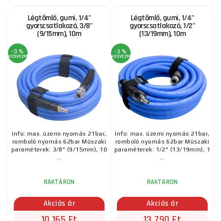
Légtömlő, gumi, 1/4"
Légtömlő, gumi, 1/4"
gyorscsatlakozó, 3/8"
gyorscsatlakozó, 1/2"
(9/15mm), 10m
(13/19mm), 10m
-3 %
-3 %
KEDVEZMÉNY
KEDVEZMÉNY
Info: max. üzemi nyomás 21bar,
Info: max. üzemi nyomás 21bar,
romboló nyomás 62bar Műszaki
romboló nyomás 62bar Műszaki
paraméterek: 3/8" (9/15mm), 10
paraméterek: 1/2" (13/19mm), 1
...
...
RAKTÁRON
RAKTÁRON
Akciós ár
Akciós ár
10 165 Ft
13 790 Ft