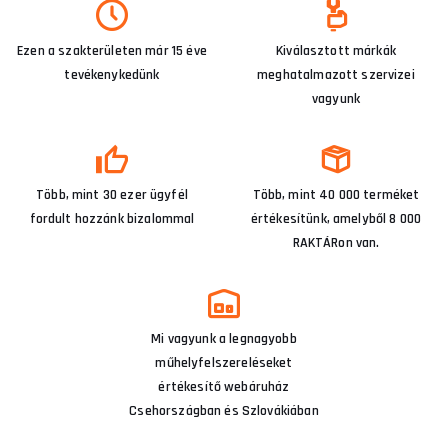
Ezen a szakterületen már 15 éve
Kiválasztott márkák
tevékenykedünk
meghatalmazott szervizei
vagyunk
Több, mint 30 ezer ügyfél
Több, mint 40 000 terméket
fordult hozzánk bizalommal
értékesítünk, amelyből 8 000
RAKTÁRon van.
Mi vagyunk a legnagyobb
műhelyfelszereléseket
értékesítő webáruház
Csehországban és Szlovákiában