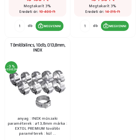
Megtakarít 3%
Megtakarít 3%
10 480 Ft
14 215 Ft
Eredeti ár:
Eredeti ár:
db
db
MEGVENNI
MEGVENNI
Tömlőbilincs, 10db, O13,8mm,
INOX
-3 %
KEDVEZMÉNY
anyag : INOX műszaki
paraméterek : ⌀13,8mm márka :
EXTOL PREMIUM további
paraméterek : kül ...