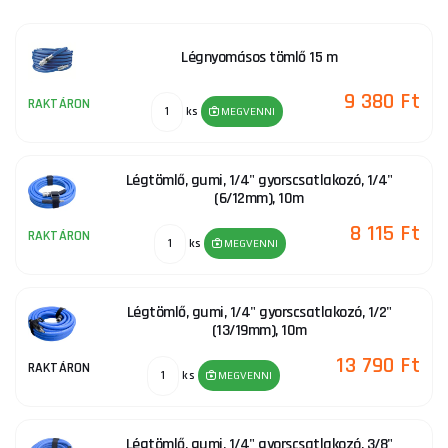
Főbb jellemzők:
Légnyomásos tömlő 15 m
Anyaga: Kiváló minőségű PVC vagy poliuretán (PU),
amely rendkívül rugalmas és kopásálló.
9 380 Ft
Belső és külső átmérők: A tömlő különböző
RAKTÁRON
ks
MEGVENNI
méreteket kínál különböző igényekhez, például 6
mm-es belső átmérővel és 12 mm-es külső
átmérővel.
Légtömlő, gumi, 1/4" gyorscsatlakozó, 1/4"
Hossz: A tömlők különböző hosszúságban kaphatók,
(6/12mm), 10m
például 10 méter vagy 15 méter, ami rugalmasságot
8 115 Ft
tesz lehetővé a különböző munkakörnyezetekben.
RAKTÁRON
ks
MEGVENNI
Különleges képességek:
Légtömlő, gumi, 1/4" gyorscsatlakozó, 1/2"
Üzemi nyomás: A tömlőket úgy tervezték, hogy
(13/19mm), 10m
ellenálljanak a nagy üzemi nyomásnak, jellemzően
13 790 Ft
RAKTÁRON
21 bar-ig, 62 bar roncsolónyomás mellett.
ks
MEGVENNI
Textilbetét: Egyes modellek textilbetéttel vannak
felszerelve az ellenállás és a tartósság növelése
érdekében.
Légtömlő, gumi, 1/4" gyorscsatlakozó, 3/8"