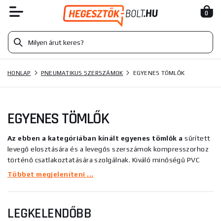
0
HONLAP
PNEUMATIKUS SZERSZÁMOK
EGYENES TÖMLŐK
EGYENES TÖMLŐK
Az ebben a kategóriában kínált egyenes tömlők a
sűrített
levegő elosztására és a levegős szerszámok kompresszorhoz
történő csatlakoztatására szolgálnak. Kiváló minőségű PVC
anyagból készülnek, ami maximális rugalmasságukat,
Többet megjeleníteni ...
rugalmasságukat és sérülésekkel szembeni ellenállásukat
biztosítja. Ezeknek a tulajdonságoknak köszönhetően ideálisak
professzionális használatra.
LEGKELENDŐBB