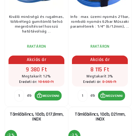
különféle munkakörülményeknek, és hosszú távú
tartósságot biztosítanak.
Kiváló minőségű és rugalmas,
Info : max. üzemi nyomás 21bar,
többrétegű gumitömlő belső
romboló nyomás 62bar Műszaki
Kiválasztással, vásárlással vagy fizetéssel kapcsolatos
megerősítéssel hosszú
paraméterek : 1/4" (6/12mm), ...
tanácsért ne habozzon kapcsolatba lépni velünk, szívesen
hatótávolság ...
segítünk.
RAKTÁRON
RAKTÁRON
Akciós ár
Akciós ár
9 380 Ft
8 115 Ft
Megtakarít 12%
Megtakarít 3%
10 660 Ft
8 365 Ft
Eredeti ár:
Eredeti ár:
db
db
MEGVENNI
MEGVENNI
Tömlőbilincs, 10db, O17,8mm,
Tömlőbilincs, 10db, O21mm,
INOX
INOX
-3 %
-3 %