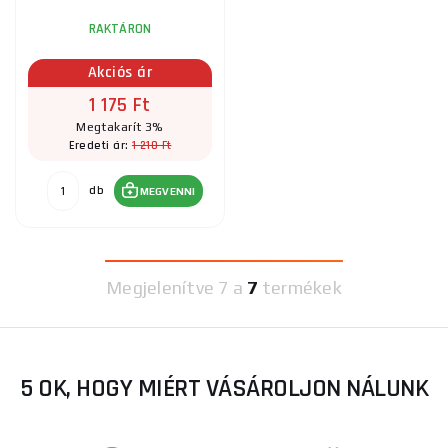
RAKTÁRON
Akciós ár
1 175 Ft
Megtakarít 3%
1 210 Ft
Eredeti ár:
db
MEGVENNI
Megjelenítve
7 a
7
termékek
5 OK, HOGY MIÉRT VÁSÁROLJON NÁLUNK