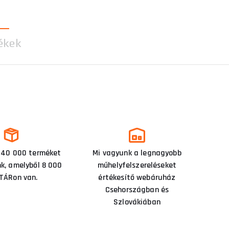
ékek
 40 000 terméket
Mi vagyunk a legnagyobb
nk, amelyből 8 000
műhelyfelszereléseket
TÁRon van.
értékesítő webáruház
Csehországban és
Szlovákiában