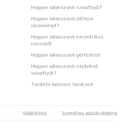
Hogyan válasszunk szivattyút?
Hogyan válasszunk otthoni
vízinövényt?
Hogyan válasszunk excentrikus
csiszolót
Hogyan válasszunk gérfűrészt
Hogyan válasszunk olajteknő
szivattyút?
További hasznos tanácsok
Oldaltérkép
Személyes adatok védelme