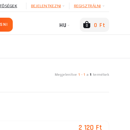
TŐSÉGEK
BEJELENTKEZNI
REGISZTRÁLNI
HU
0 Ft
0
Megjelenítve
1
-
1
a
1
termékek
2 120 Ft