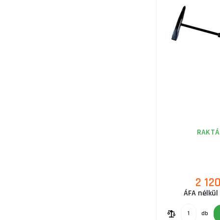
RAKTÁ
2 120
ÁFA nélkül 
db