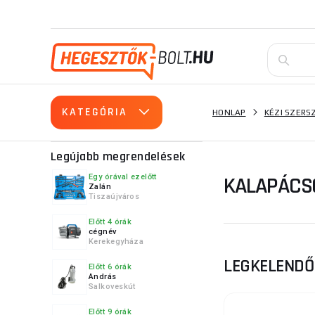
KATEGÓRIA
HONLAP
KÉZI SZER
Legújabb megrendelések
KALAPÁCS
Egy órával ezelőtt
Zalán
Tiszaújváros
Előtt 4 órák
cégnév
Kerekegyháza
LEGKELEND
Előtt 6 órák
András
Salkoveskút
Előtt 9 órák