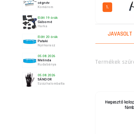
cégnév
1.
Komárom
Előtt 19 órák
Gáborné
Harka
JAVASOLT
Előtt 20 órák
Pataki
Nyírkarasz
05.08.2026
Termékek szűr
Melinda
Rudabánya
05.08.2026
SÁNDOR
Százhalombatta
Hegesztő kalap
fémb