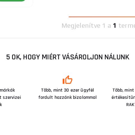
Megjelenítve
1 a
1
term
5 OK, HOGY MIÉRT VÁSÁROLJON NÁLUNK
 márkák
Több, mint 30 ezer ügyfél
Több, mint
 szervizei
fordult hozzánk bizalommal
értékesítü
k
RAK