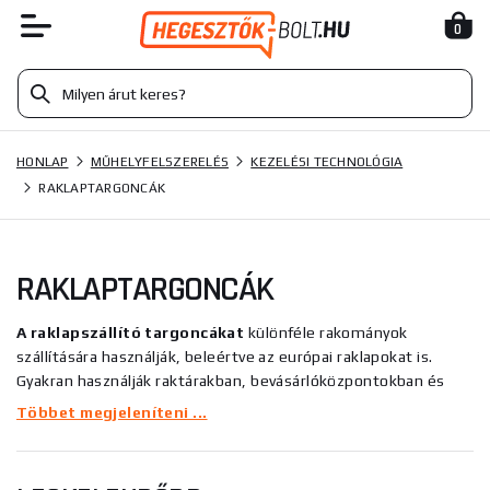
0
HONLAP
MŰHELYFELSZERELÉS
KEZELÉSI TECHNOLÓGIA
RAKLAPTARGONCÁK
RAKLAPTARGONCÁK
A raklapszállító targoncákat
különféle rakományok
szállítására használják, beleértve az európai raklapokat is.
Gyakran használják raktárakban, bevásárlóközpontokban és
sok más kereskedelmi létesítményben.
Többet megjeleníteni ...
A raklapemelő
egy robusztus és megbízható eszköz, amely
sok évig kitart. Ezért fontos a megfelelő kiválasztása. Mielőtt a