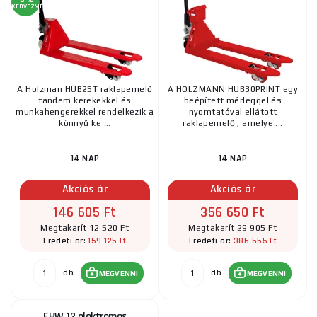
KEDVEZMÉNY
A Holzman HUB25T raklapemelő
A HOLZMANN HUB30PRINT egy
tandem kerekekkel és
beépített mérleggel és
munkahengerekkel rendelkezik a
nyomtatóval ellátott
könnyű ke ...
raklapemelő , amelye ...
14 NAP
14 NAP
Akciós ár
Akciós ár
146 605 Ft
356 650 Ft
Megtakarít 12 520 Ft
Megtakarít 29 905 Ft
159 125 Ft
386 555 Ft
Eredeti ár:
Eredeti ár:
db
db
MEGVENNI
MEGVENNI
EHW 12 elektromos