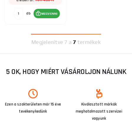
1 011 480 Ft
Eredeti ár:
db
MEGVENNI
Megjelenítve
7 a
7
termékek
5 OK, HOGY MIÉRT VÁSÁROLJON NÁLUNK
Ezen a szakterületen már 15 éve
Kiválasztott márkák
tevékenykedünk
meghatalmazott szervizei
vagyunk