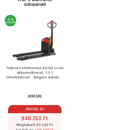
raklapemelő
-6 %
KEDVEZMÉNY
Teljesen elektromos kivitel Li-ion
akkumulátorral, 1,2 t
teherbírással. Nagyon manőv ...
KÉRÉSRE
Akciós ár
948 260 Ft
Megtakarít 63 220 Ft