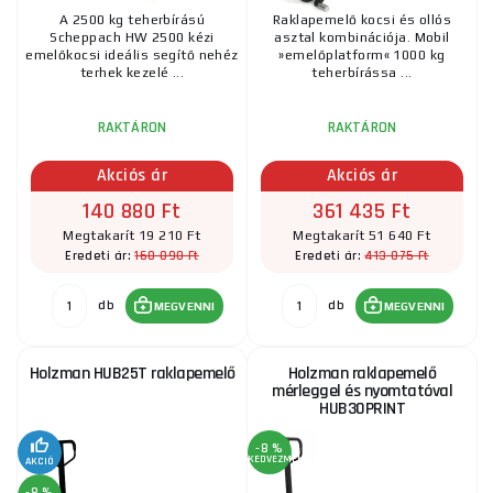
A 2500 kg teherbírású
Raklapemelő kocsi és ollós
Scheppach HW 2500 kézi
asztal kombinációja. Mobil
emelőkocsi ideális segítő nehéz
»emelőplatform« 1000 kg
terhek kezelé ...
teherbírássa ...
RAKTÁRON
RAKTÁRON
Akciós ár
Akciós ár
140 880 Ft
361 435 Ft
Megtakarít 19 210 Ft
Megtakarít 51 640 Ft
160 090 Ft
413 075 Ft
Eredeti ár:
Eredeti ár:
db
db
MEGVENNI
MEGVENNI
Holzman HUB25T raklapemelő
Holzman raklapemelő
mérleggel és nyomtatóval
HUB30PRINT
-8 %
KEDVEZMÉNY
AKCIÓ
-8 %