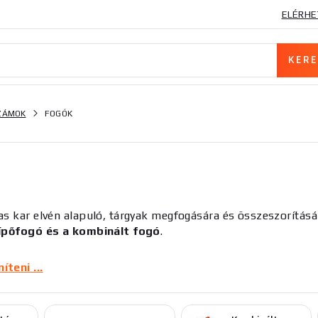
ELÉRHE
SZÁMOK
FOGÓK
as kar elvén alapuló, tárgyak megfogására és összeszorításá
ípőfogó és a kombinált fogó
.
 más néven vágógépek
, kemény anyagok, például fémlemez
teni ...
zolgálnak. A vágófogók lehetnek hagyományos fogók, amelyekn
elyeknél mindkét kézzel kifejtett erőre van szükség. Az éles