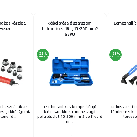
Mechanikus prés-/krimpelőfogó Cu és Al kábelsaruk 
hatszögletű préseléséhez, cserélhető hatszögletű pré
rabos készlet,
Kábelpréselő szerszám,
Lemezhajlít
-esek
hidraulikus, 18 t, 10-300 mm2
Önbeálló fogó 200 mm-es lecsupaszításhoz. K
GEKO
KNIPEX 12 40 200 (200 mm) önbeálló csíkozófogó A K
csíkozófogók nélkülözh ...
-32 %
-31 %
KEDVEZMÉNY
KEDVEZMÉNY
 használják az
18T hidraulikus krimpelőfogó
Robusztus fog
anyagokból (gumi,
kábelsarukhoz + menetvágó
fémlemezek pr
kony fé ...
pofakészlet 10-300 mm 2 db Kiváló
tervezte
m ...