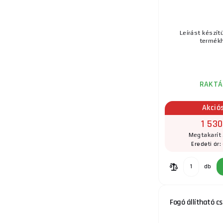
Leírást készít
termékh
RAKTÁ
Akció
1 530
Megtakarít 
Eredeti ár:
db
Fogó állítható c