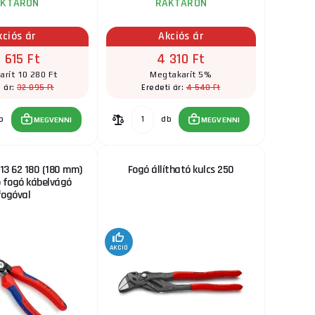
AKTÁRON
RAKTÁRON
kciós ár
Akciós ár
 615 Ft
4 310 Ft
rít 10 280 Ft
Megtakarít 5%
32 895 Ft
4 540 Ft
i ár:
Eredeti ár:
b
db
MEGVENNI
MEGVENNI
 13 62 180 (180 mm)
Fogó állítható kulcs 250
 fogó kábelvágó
fogóval
AKCIÓ