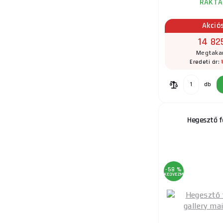
RAKTÁ
Akció
14 82
Megtakar
Eredeti ár:
db
Hegesztő fo
-58 %
KEDVEZMÉNY