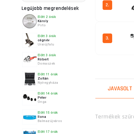
2.
Legújabb megrendelések
Előtt 2 órák
Károly
Pirto
Előtt 3 órák
3.
cégnév
Uraiújfalu
Előtt 3 órák
Róbert
Domaszek
4.
Előtt 11 órák
Zoltán
Nyíregyháza
JAVASOLT
Előtt 14 órák
Péter
Onga
5.
Előtt 15 órák
Termékek szűr
Ilona
Balmazújváros
Előtt 17 órák