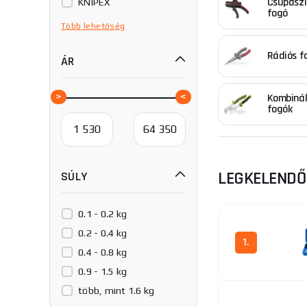
Csupaszí
KNIPEX
Kombinált fogó
fogó
Sherman
lehet az anyagot.
Több
lehetőség
lehet velük fogni.
Vigor
Rádiós f
ÁR
ZBIROVIA
Egy másik nagyon
segítségével állí
Kombinál
anyákat és csavar
fogók
szabványos és na
Szegecselő fog
létre, amelyekkel
LEGKELEND
SÚLY
vagy huzalok meg
Seeger fogó
Egy
0.1 - 0.2 kg
klipszek felszer
0.2 - 0.4 kg
fogót és még sok
1.
0.4 - 0.8 kg
A fogóhoz nagyon
0.9 - 1.5 kg
az anyag pontos 
több, mint 1.6 kg
vásárlással vagy 