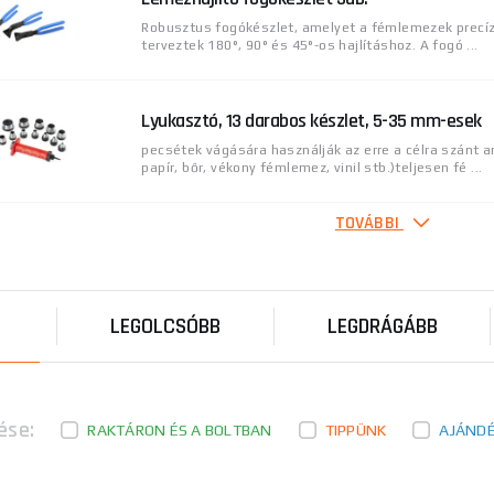
Robusztus fogókészlet, amelyet a fémlemezek precíz 
terveztek 180°, 90° és 45°-os hajlításhoz. A fogó ...
Lyukasztó, 13 darabos készlet, 5-35 mm-esek
pecsétek vágására használják az erre a célra szánt 
papír, bőr, vékony fémlemez, vinil stb.)teljesen fé ...
TOVÁBBI
Állítható fogókulcs, 260mm, CrV
anyaga: CrV műszaki paraméterek: 260mm márka: F
paraméter: párhuzamos sima pofák 0-52 mm tartomá
LEGOLCSÓBB
LEGDRÁGÁBB
Állítható fogókulcs, 180mm, CrV
anyaga: CrV műszaki paraméterek: 180mm márka: F
paraméter: párhuzamos sima pofák 0-40 mm tartomá
ése:
RAKTÁRON ÉS A BOLTBAN
TIPPÜNK
AJÁND
Krimpelő fogó kábelsarukhoz és csatlakozókh