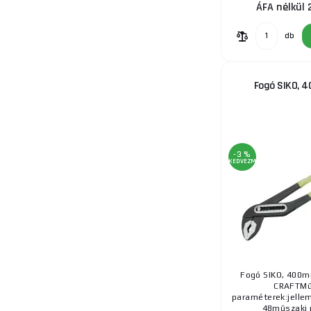
ÁFA nélkül 
db
Fogó SIKO, 
-3 %
KEDVEZMÉNY
Fogó SIKO, 400m
CRAFTMű
paraméterek:jellem
48műszaki p