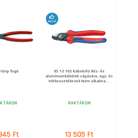
AKCIÓ
nGrip fogó
95 12 165 Kábelolló Réz- és
alumíniumkábelek vágására, egy- és
többvezetékesek Nem alkalma ...
AKTÁRON
RAKTÁRON
945 Ft
13 505 Ft