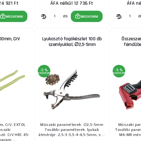
24 921 Ft
ÁFA nélkül 12 736 Ft
ÁFA né
db
d
MEGVENNI
MEGVENNI
400mm, CrV
Lyukasztó fogókészlet 100 db
Összeszer
szemlyukkal, ∅2,5-5mm
fémdübe
-3 %
-5 %
KEDVEZMÉNY
KEDVEZMÉNY
m, CrV, EXTOL
Műszaki paraméterek: ∅2,5-5mm
Műszaki pa
szaki
További paraméterek: lyukak
További para
ző: CrV HRC 45-
átmérője: 2,5-3-3,5-4-4,5-5mm, s ...
M6-M8 mér
aram ...