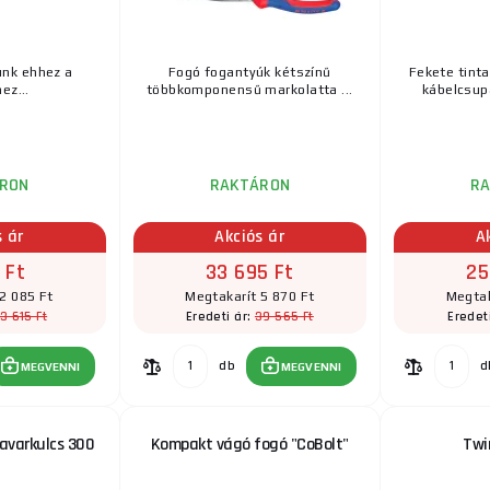
ünk ehhez a
Fogó fogantyúk kétszínű
Fekete tint
ez...
többkomponensű markolatta ...
kábelcsupa
RON
RAKTÁRON
R
s ár
Akciós ár
A
 Ft
33 695 Ft
25
2 085 Ft
Megtakarít 5 870 Ft
Megtak
3 615 Ft
39 565 Ft
Eredeti ár:
Eredet
db
d
MEGVENNI
MEGVENNI
savarkulcs 300
Kompakt vágó fogó "CoBolt"
Twi