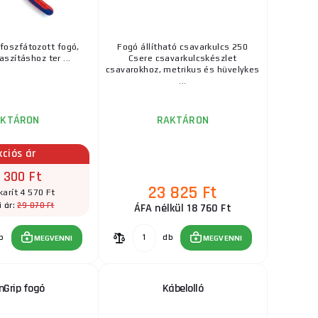
afoszfátozott fogó,
Fogó állítható csavarkulcs 250
szításhoz ter ...
Csere csavarkulcskészlet
csavarokhoz, metrikus és hüvelykes
...
AKTÁRON
RAKTÁRON
kciós ár
 300 Ft
23 825 Ft
arít 4 570 Ft
29 870 Ft
i ár:
ÁFA nélkül 18 760 Ft
b
db
MEGVENNI
MEGVENNI
nGrip fogó
Kábelolló