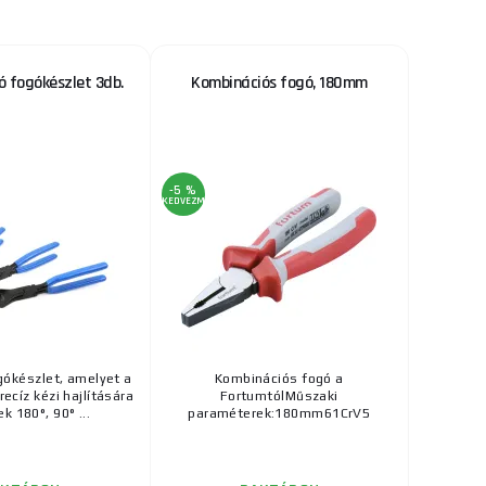
RAKTÁRON
a szállítónál
és összekötők
ks
MEGVENNI
spof ...
ó fogókészlet 3db.
Kombinációs fogó, 180mm
34 870 Ft
NIPEX 12 40 200
RAKTÁRON
a szállítónál
NIPEX önbeálló
ks
MEGVENNI
-5 %
KEDVEZMÉNY
ókészlet, amelyet a
Kombinációs fogó a
ecíz kézi hajlítására
FortumtólMűszaki
k 180°, 90° ...
paraméterek:180mm61CrV5