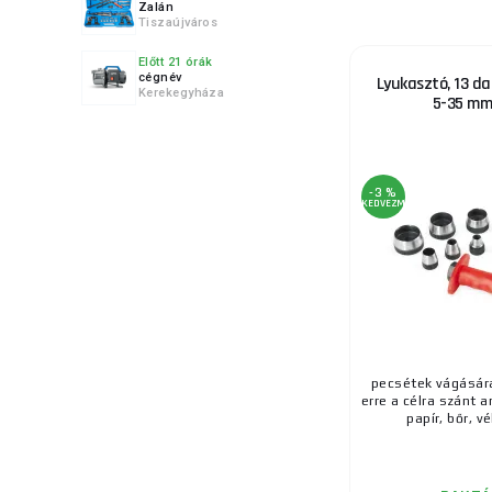
Zalán
6.
Tiszaújváros
Előtt 21 órák
cégnév
Lyukasztó, 13 da
Kerekegyháza
5-35 mm
7.
-3 %
KEDVEZMÉNY
pecsétek vágására
erre a célra szánt 
papír, bőr, vé