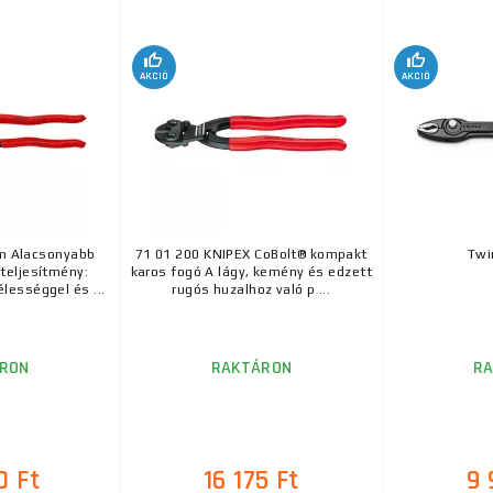
AKCIÓ
AKCIÓ
m Alacsonyabb
71 01 200 KNIPEX CoBolt® kompakt
Twi
teljesítmény:
karos fogó A lágy, kemény és edzett
lességgel és ...
rugós huzalhoz való p ...
RON
RAKTÁRON
R
0 Ft
16 175 Ft
9 