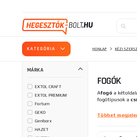
KATEGÓRIA
HONLAP
KÉZI SZER
MÁRKA
FOGÓK
EXTOL CRAFT
A
fogó
a kétoldal
EXTOL PREMIUM
fogótípusok a
cs
Fortum
GEKO
Vágó fogó
vagy
Többet megjelení
vagy levágására s
Genborx
karos fogók
, am
HAZET