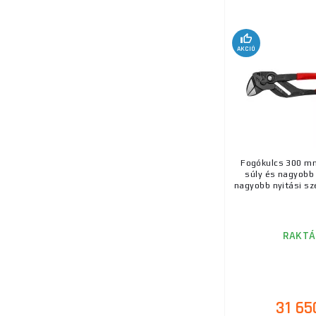
AKCIÓ
Fogókulcs 300 m
súly és nagyobb 
nagyobb nyitási szé
RAKTÁ
31 65