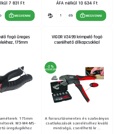
lkül 7 831 Ft
ÁFA nélkül 10 634 Ft
b
db
MEGVENNI
MEGVENNI
elő fogó üreges
VIGOR V2499 krimpelő fogó
lekhez, 175mm
cserélhető állkapcsokkal
-2 %
KEDVEZMÉNY
raméterek: 175mm
A forrasztásmentes és szabványos
méterek: M3-M4-M5-
csatlakozások szereléséhez kiváló
etű üregdugókhoz
minőségű, cserélhető kr ...