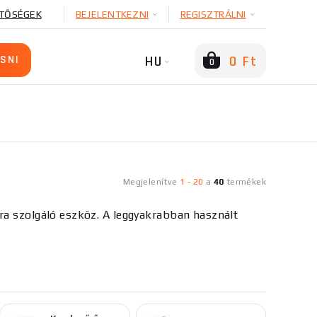
TŐSÉGEK
BEJELENTKEZNI
REGISZTRÁLNI
HU
0 Ft
0
Megjelenítve
1
-
20
a
40
termékek
ra szolgáló eszköz. A leggyakrabban használt
, drót, acélkötél, műanyag vagy szögek vágására
él elegendő az egy kézzel kifejtett erő, vagy
 pofák a fogó előnye.