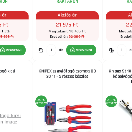
RON
RAKTÁRON
R
s ár
Akciós ár
A
5 Ft
21 975 Ft
22
ít 3%
Megtakarít 10 405 Ft
Megtaka
15 285 Ft
32 380 Ft
Eredeti ár:
Eredet
db
d
MEGVENNI
MEGVENNI
gó kicsi
KNIPEX szerelőfogó csomag 00
Knipex StriX
20 11 - 3 részes készlet
kábelvágó
-15 %
-15 %
KEDVEZMÉNY
KEDVEZMÉNY