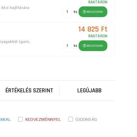
RAKTÁRON
kézi hajlítására
ks
MEGVENNI
14 825 Ft
RAKTÁRON
anyagokból (gumi,
ks
MEGVENNI
10 125 Ft
RAKTÁRON
ORTUM további
ks
MEGVENNI
nyban ...
ÉRTÉKELÉS SZERINT
LEGÚJABB
7 440 Ft
RAKTÁRON
ORTUM további
ks
MEGVENNI
nyban ...
ÉKKAL
KEDVEZMÉNNYEL
ÚJDONSÁG
63 080 Ft
oz HHYJ-240