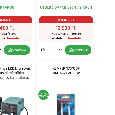
 ±1°C-os finom ...
AKTÁRON
UTOLSÓ DARAB EZEN AZ ÁRON
30 065 Ft
kciós ár
Akciós ár
RAKTÁRON
 (mikro
 400 Ft
13 930 Ft
ks
MEGVENNI
0 és 480°C ...
takarít 3%
Megtakarít 4 395 Ft
2 475 Ft
18 325 Ft
i ár:
Eredeti ár:
5 265 Ft
RAKTÁRON
a szállítónál
b
db
MEGVENNI
MEGVENNI
mel működő mikro
ks
MEGVENNI
...
omás LCD kijelzővel,
KEMPER 170100P
18 965 Ft
kus hőmérséklet-
FORRASZTÁSHOGY
RAKTÁRON
al és kalibrálással
os hegyű
ks
MEGVENNI
amelyek ...
-71 %
KEDVEZMÉNY
79 880 Ft
más
RAKTÁRON
a szállítónál
ro forrasztópáka
ks
MEGVENNI
á ...