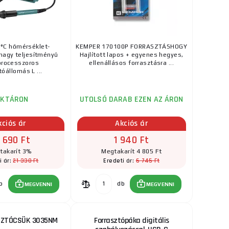
13 700 Ft
ka
RAKTÁRON
a szállítónál
C 5V Névleges
°C hőmérséklet-
KEMPER 170100P FORRASZTÁSHOGY
ks
MEGVENNI
legedés ...
nagy teljesítményű
Hajlított lapos + egyenes hegyes,
processzoros
ellenállásos forrasztásra ...
tóállomás L ...
AKTÁRON
UTOLSÓ DARAB EZEN AZ ÁRON
kciós ár
Akciós ár
 690 Ft
1 940 Ft
takarít 3%
Megtakarít 4 805 Ft
21 330 Ft
6 745 Ft
i ár:
Eredeti ár:
b
db
MEGVENNI
MEGVENNI
SZTÓCSÜK 3035NM
Forrasztópáka digitális