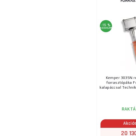
FORRAS
-15 %
KEDVEZMÉNY
Kemper 3035N r
forrasztópáka F
kalapáccsal Technik
RAKTÁ
Akció
20 13