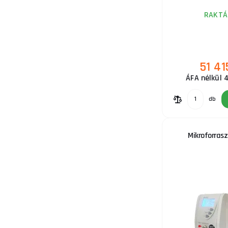
RAKTÁ
16.
51 41
ÁFA nélkül 
17.
db
Mikroforrasz
18.
19.