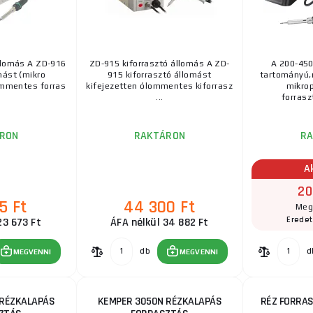
TUSON - 8W 1,8Ah akkumulátoros forrasztópá
Műszaki paraméterek: Töltő kimeneti paramétere: D
llomás A ZD-916
ZD-915 kiforrasztó állomás A ZD-
A 200-450
teljesítmény: 8W Üzemi hőmérséklet: kb. 480°C Beme
mást (mikro
915 kiforrasztó állomást
tartományú,
ommentes forras
kifejezetten ólommentes kiforrasz
mikro
...
forrasz
RON
RAKTÁRON
R
A
20
5 Ft
44 300 Ft
Meg
Eredet
23 673 Ft
ÁFA nélkül 34 882 Ft
db
d
MEGVENNI
MEGVENNI
 RÉZKALAPÁS
KEMPER 3050N RÉZKALAPÁS
RÉZ FORRA