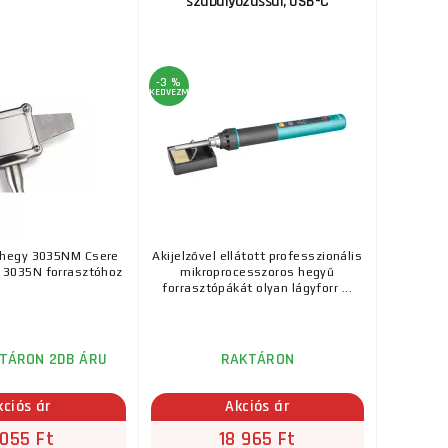
szabályozással, USB-C
-3 %
KEDVEZMÉNY
óhegy 3035NM Csere
Akijelzővel ellátott professzionális
 3035N forrasztóhoz
mikroprocesszoros hegyű
forrasztópákát olyan lágyforr ...
TÁRON 2DB ÁRU
RAKTÁRON
kciós ár
Akciós ár
 055 Ft
18 965 Ft