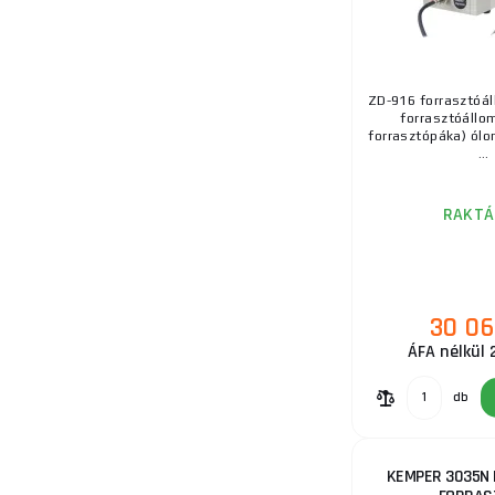
20.
ZD-916 forrasztóá
forrasztóállo
forrasztópáka) ól
...
RAKTÁ
30 06
ÁFA nélkül 
db
KEMPER 3035N