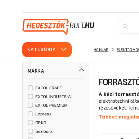
KATEGÓRIA
HONLAP
ELEKTROMO
MÁRKA
FORRASZT
EXTOL CRAFT
A kézi forraszt
EXTOL INDUSTRIAL
elektrotechnikáb
EXTOL PREMIUM
rézcsöveket, lem
Express
alkatrész gyors,
Többet megjelení
forrasztópáka t
GEKO
Genborx
A forrasztópáka 