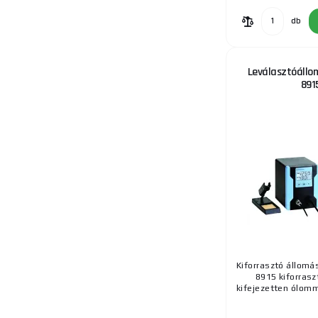
db
12.
Leválasztóállom
891
13.
14.
Kiforrasztó állomá
8915 kiforrasz
kifejezetten ólomme
15.