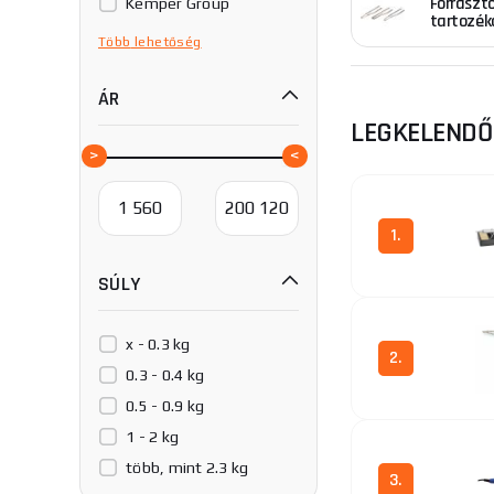
Forraszt
Kemper Group
elektrotechnikáb
tartozék
Konrád
bizonyulnak a for
Több
lehetőség
forrasztópáka t
NUBA
perc alatt felme
ÁR
Procraft
forrasztópáka-mo
LEGKELEND
ROTHENBERGER
szabályozzák a h
forrasztásához 2
SUGON
hőmérsékletet
.
Stanley
TIPA
Kínálatunkban tí
1.
Tuson
közül mindenki v
SÚLY
még sok mást.
Ön
ZHONGDI
vásárlással vagy 
x - 0.3 kg
2.
0.3 - 0.4 kg
0.5 - 0.9 kg
1 - 2 kg
több, mint 2.3 kg
3.