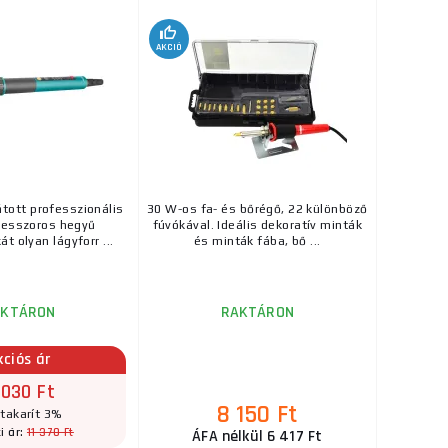
ks
MEGVENNI
.
AKCIÓ
7 770 Ft
, 70W
RAKTÁRON
ervezték, amelyek
ks
MEGVENNI
...
38 250 Ft
RAKTÁRON
látott professzionális
30 W-os fa- és bőrégő, 22 különböző
st (mikro
cesszoros hegyű
fúvókával. Ideális dekoratív minták
ks
MEGVENNI
0 és 480° ...
t olyan lágyforr ...
és minták fába, bő ...
8 150 Ft
RAKTÁRON
AKTÁRON
RAKTÁRON
is dekoratív minták
ks
MEGVENNI
.
kciós ár
 030 Ft
22 240 Ft
8 150 Ft
takarít 3%
RAKTÁRON
a szállítónál
11 370 Ft
i ár:
ÁFA nélkül 6 417 Ft
st (mikro