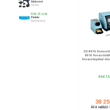
Gáborné
Harka
Előtt 23 órák
Pataki
Nyírkarasz
8.
9.
ZD-8916 forraszt
8916 forrasztóál
forrasztópáka) ólo
RAKTÁ
10.
38 25
11.
ÁFA nélkül 