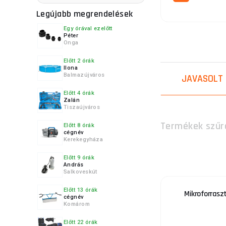
Legújabb megrendelések
Egy órával ezelőtt
Péter
Onga
4.
Előtt 2 órák
Ilona
Balmazújváros
JAVASOLT
Előtt 4 órák
Zalán
5.
Tiszaújváros
Termékek szűr
Előtt 8 órák
cégnév
Kerekegyháza
Előtt 9 órák
6.
András
Salkoveskút
Előtt 13 órák
Mikroforrasz
cégnév
Komárom
7.
Előtt 22 órák