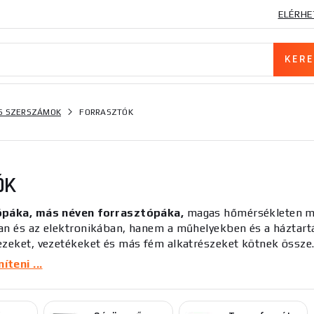
ELÉRHE
S SZERSZÁMOK
FORRASZTÓK
ÓK
ópáka, más néven forrasztópáka,
magas hőmérsékleten mi
an és az elektronikában, hanem a műhelyekben és a háztartá
ezeket, vezetékeket és más fém alkatrészeket kötnek össze
 olcsó és hatékony összekötési módja. A megfelelő forraszt
teni ...
ípusát, a teljesítményét és a maximális hőmérsékletét 
lehet
pisztoly alakú
, amely hosszabb munkákhoz alkalmas