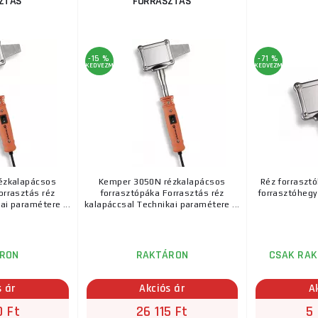
ZTÁS
FORRASZTÁS
-15 %
-71 %
KEDVEZMÉNY
KEDVEZMÉNY
ézkalapácsos
Kemper 3050N rézkalapácsos
Réz forraszt
orrasztás réz
forrasztópáka Forrasztás réz
forrasztóhegy
ai paramétere ...
kalapáccsal Technikai paramétere ...
RON
RAKTÁRON
CSAK RAK
s ár
Akciós ár
A
0 Ft
26 115 Ft
5