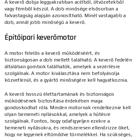
A keverő dobja leggyakrabban acélból, ötvözetekből
vagy fémből készül. A dob minősége elsősorban a
falvastagság alapján azonosítható. Minél vastagabb a
dob, annál jobb minőségű a keverő.
Építőipari keverőmotor
A motor felelős a keverő működéséért, és
biztonságosan a dob mellett található. A keverő fedelén
általában gombok találhatók, amelyek a vezérlésre
szolgálnak. A motor kiválasztása nem befolyásolja
közvetlenül, és a gyártó minőségére kell hagyatkoznia.
A keverő hosszú élettartamának és biztonságos
működésének biztosítása érdekében maga
gondoskodhat róla. Minden motornak rendelkeznie kell
olyan bemeneti nyílásokkal, amelyek a hűtésre
szolgálnak. Fontos, hogy odafigyeljen ezekre a
bemeneti nyílásokra, és rendszeresen ellenőrizze őket,
hogy ne legyenek eltömődve törmelékkel. Ha szükséges,