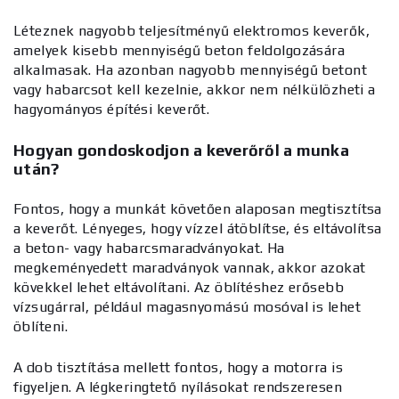
Léteznek nagyobb teljesítményű elektromos keverők,
amelyek kisebb mennyiségű beton feldolgozására
alkalmasak. Ha azonban nagyobb mennyiségű betont
vagy habarcsot kell kezelnie, akkor nem nélkülözheti a
hagyományos építési keverőt.
Hogyan gondoskodjon a keverőről a munka
után?
Fontos, hogy a munkát követően alaposan megtisztítsa
a keverőt. Lényeges, hogy vízzel átöblítse, és eltávolítsa
a beton- vagy habarcsmaradványokat. Ha
megkeményedett maradványok vannak, akkor azokat
kövekkel lehet eltávolítani. Az öblítéshez erősebb
vízsugárral, például magasnyomású mosóval is lehet
öblíteni.
A dob tisztítása mellett fontos, hogy a motorra is
figyeljen. A légkeringtető nyílásokat rendszeresen