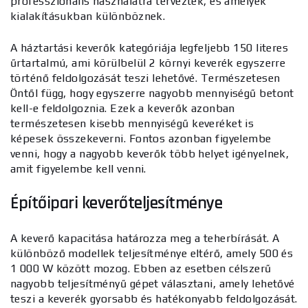
professzionális használatra terveztek, és amelyek
kialakításukban különböznek.
A háztartási keverők kategóriája legfeljebb 150 literes
űrtartalmú, ami körülbelül 2 környi keverék egyszerre
történő feldolgozását teszi lehetővé. Természetesen
Öntől függ, hogy egyszerre nagyobb mennyiségű betont
kell-e feldolgoznia. Ezek a keverők azonban
természetesen kisebb mennyiségű keveréket is
képesek összekeverni. Fontos azonban figyelembe
venni, hogy a nagyobb keverők több helyet igényelnek,
amit figyelembe kell venni.
Építőipari keverő
teljesítménye
A keverő kapacitása határozza meg a teherbírását. A
különböző modellek teljesítménye eltérő, amely 500 és
1 000 W között mozog. Ebben az esetben célszerű
nagyobb teljesítményű gépet választani, amely lehetővé
teszi a keverék gyorsabb és hatékonyabb feldolgozását.