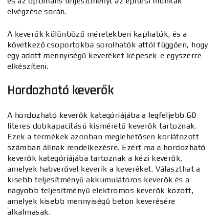
és az optimális teljesítményt az építési munkák
elvégzése során.
A keverők különböző méretekben kaphatók, és a
következő csoportokba sorolhatók attól függően, hogy
egy adott mennyiségű keveréket képesek-e egyszerre
elkészíteni.
Hordozható keverők
A hordozható keverők kategóriájába a legfeljebb 60
literes dobkapacitású kisméretű keverők tartoznak.
Ezek a termékek azonban meglehetősen korlátozott
számban állnak rendelkezésre. Ezért ma a hordozható
keverők kategóriájába tartoznak a kézi keverők,
amelyek habverővel keverik a keveréket. Választhat a
kisebb teljesítményű akkumulátoros keverők és a
nagyobb teljesítményű elektromos keverők között,
amelyek kisebb mennyiségű beton keverésére
alkalmasak.