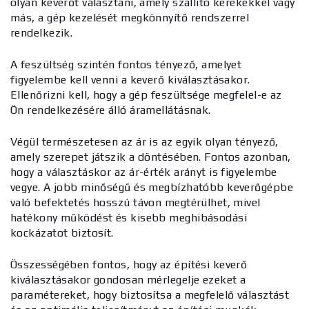
olyan keverőt választani, amely szállító kerekekkel vagy
más, a gép kezelését megkönnyítő rendszerrel
rendelkezik.
A feszültség szintén fontos tényező, amelyet
figyelembe kell venni a keverő kiválasztásakor.
Ellenőrizni kell, hogy a gép feszültsége megfelel-e az
Ön rendelkezésére álló áramellátásnak.
Végül természetesen az ár is az egyik olyan tényező,
amely szerepet játszik a döntésében. Fontos azonban,
hogy a választáskor az ár-érték arányt is figyelembe
vegye. A jobb minőségű és megbízhatóbb keverőgépbe
való befektetés hosszú távon megtérülhet, mivel
hatékony működést és kisebb meghibásodási
kockázatot biztosít.
Összességében fontos, hogy az építési keverő
kiválasztásakor gondosan mérlegelje ezeket a
paramétereket, hogy biztosítsa a megfelelő választást