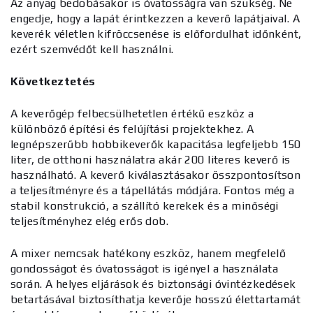
Az anyag bedobásakor is óvatosságra van szükség. Ne
engedje, hogy a lapát érintkezzen a keverő lapátjaival. A
keverék véletlen kifröccsenése is előfordulhat időnként,
ezért szemvédőt kell használni.
Következtetés
A keverőgép felbecsülhetetlen értékű eszköz a
különböző építési és felújítási projektekhez. A
legnépszerűbb hobbikeverők kapacitása legfeljebb 150
liter, de otthoni használatra akár 200 literes keverő is
használható. A keverő kiválasztásakor összpontosítson
a teljesítményre és a tápellátás módjára. Fontos még a
stabil konstrukció, a szállító kerekek és a minőségi
teljesítményhez elég erős dob.
A mixer nemcsak hatékony eszköz, hanem megfelelő
gondosságot és óvatosságot is igényel a használata
során. A helyes eljárások és biztonsági óvintézkedések
betartásával biztosíthatja keverője hosszú élettartamát