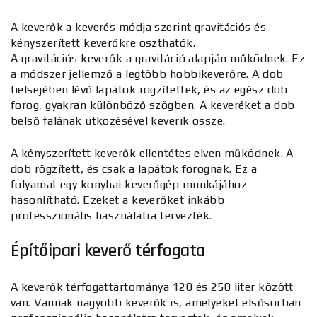
A keverők a keverés módja szerint gravitációs és
kényszerített keverőkre oszthatók.
A gravitációs keverők a gravitáció alapján működnek. Ez
a módszer jellemző a legtöbb hobbikeverőre. A dob
belsejében lévő lapátok rögzítettek, és az egész dob
forog, gyakran különböző szögben. A keveréket a dob
belső falának ütközésével keverik össze.
A kényszerített keverők ellentétes elven működnek. A
dob rögzített, és csak a lapátok forognak. Ez a
folyamat egy konyhai keverőgép munkájához
hasonlítható. Ezeket a keverőket inkább
professzionális használatra tervezték.
Építőipari keverő térfogata
A keverők térfogattartománya 120 és 250 liter között
van. Vannak nagyobb keverők is, amelyeket elsősorban