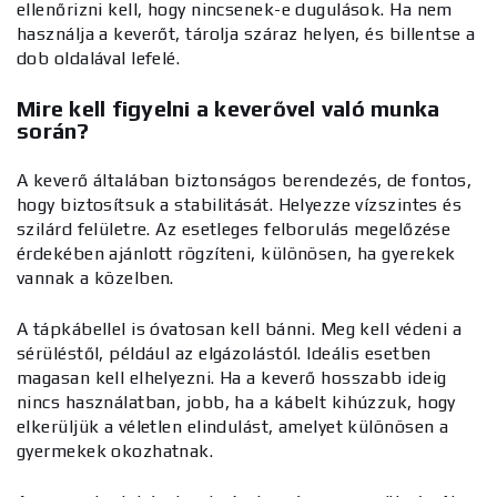
ellenőrizni kell, hogy nincsenek-e dugulások. Ha nem
használja a keverőt, tárolja száraz helyen, és billentse a
dob oldalával lefelé.
Mire kell figyelni a keverővel való munka
során?
A keverő általában biztonságos berendezés, de fontos,
hogy biztosítsuk a stabilitását. Helyezze vízszintes és
szilárd felületre. Az esetleges felborulás megelőzése
érdekében ajánlott rögzíteni, különösen, ha gyerekek
vannak a közelben.
A tápkábellel is óvatosan kell bánni. Meg kell védeni a
sérüléstől, például az elgázolástól. Ideális esetben
magasan kell elhelyezni. Ha a keverő hosszabb ideig
nincs használatban, jobb, ha a kábelt kihúzzuk, hogy
elkerüljük a véletlen elindulást, amelyet különösen a
gyermekek okozhatnak.