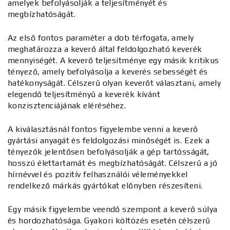
amelyek befolyásolják a teljesítményét és
megbízhatóságát.
Az első fontos paraméter a dob térfogata, amely
meghatározza a keverő által feldolgozható keverék
mennyiségét. A keverő teljesítménye egy másik kritikus
tényező, amely befolyásolja a keverés sebességét és
hatékonyságát. Célszerű olyan keverőt választani, amely
elegendő teljesítményű a keverék kívánt
konzisztenciájának eléréséhez.
A kiválasztásnál fontos figyelembe venni a keverő
gyártási anyagát és feldolgozási minőségét is. Ezek a
tényezők jelentősen befolyásolják a gép tartósságát,
hosszú élettartamát és megbízhatóságát. Célszerű a jó
hírnévvel és pozitív felhasználói véleményekkel
rendelkező márkás gyártókat előnyben részesíteni.
Egy másik figyelembe veendő szempont a keverő súlya
és hordozhatósága. Gyakori költözés esetén célszerű