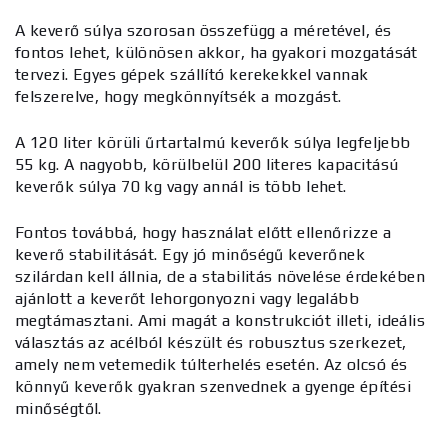
A keverő súlya szorosan összefügg a méretével, és
fontos lehet, különösen akkor, ha gyakori mozgatását
tervezi. Egyes gépek szállító kerekekkel vannak
felszerelve, hogy megkönnyítsék a mozgást.
A 120 liter körüli űrtartalmú keverők súlya legfeljebb
55 kg. A nagyobb, körülbelül 200 literes kapacitású
keverők súlya 70 kg vagy annál is több lehet.
Fontos továbbá, hogy használat előtt ellenőrizze a
keverő stabilitását. Egy jó minőségű keverőnek
szilárdan kell állnia, de a stabilitás növelése érdekében
ajánlott a keverőt lehorgonyozni vagy legalább
megtámasztani. Ami magát a konstrukciót illeti, ideális
választás az acélból készült és robusztus szerkezet,
amely nem vetemedik túlterhelés esetén. Az olcsó és
könnyű keverők gyakran szenvednek a gyenge építési
minőségtől.