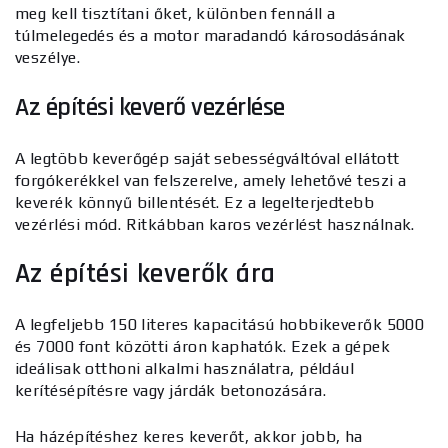
meg kell tisztítani őket, különben fennáll a
túlmelegedés és a motor maradandó károsodásának
veszélye.
Az építési keverő vezérlése
A legtöbb keverőgép saját sebességváltóval ellátott
forgókerékkel van felszerelve, amely lehetővé teszi a
keverék könnyű billentését. Ez a legelterjedtebb
vezérlési mód. Ritkábban karos vezérlést használnak.
Az építési keverők ára
A legfeljebb 150 literes kapacitású hobbikeverők 5000
és 7000 font közötti áron kaphatók. Ezek a gépek
ideálisak otthoni alkalmi használatra, például
kerítésépítésre vagy járdák betonozására.
Ha házépítéshez keres keverőt, akkor jobb, ha