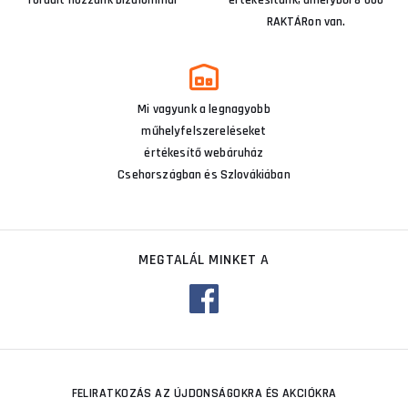
fordult hozzánk bizalommal
értékesítünk, amelyből 8 000
RAKTÁRon van.
Mi vagyunk a legnagyobb
műhelyfelszereléseket
értékesítő webáruház
Csehországban és Szlovákiában
MEGTALÁL MINKET A
FELIRATKOZÁS AZ ÚJDONSÁGOKRA ÉS AKCIÓKRA