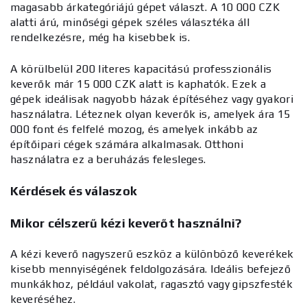
magasabb árkategóriájú gépet választ. A 10 000 CZK
alatti árú, minőségi gépek széles választéka áll
rendelkezésre, még ha kisebbek is.
A körülbelül 200 literes kapacitású professzionális
keverők már 15 000 CZK alatt is kaphatók. Ezek a
gépek ideálisak nagyobb házak építéséhez vagy gyakori
használatra. Léteznek olyan keverők is, amelyek ára 15
000 font és felfelé mozog, és amelyek inkább az
építőipari cégek számára alkalmasak. Otthoni
használatra ez a beruházás felesleges.
Kérdések és válaszok
Mikor célszerű kézi keverőt használni?
A kézi keverő nagyszerű eszköz a különböző keverékek
kisebb mennyiségének feldolgozására. Ideális befejező
munkákhoz, például vakolat, ragasztó vagy gipszfesték
keveréséhez.