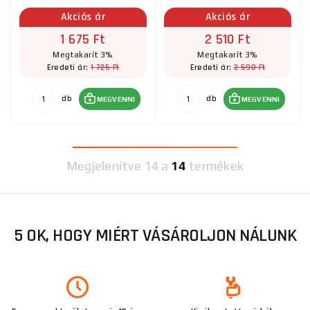
Akciós ár
Akciós ár
1 675 Ft
2 510 Ft
Megtakarít 3%
Megtakarít 3%
1 725 Ft
2 590 Ft
Eredeti ár:
Eredeti ár:
db
db
MEGVENNI
MEGVENNI
Megjelenítve
14 a
14
termékek
5 OK, HOGY MIÉRT VÁSÁROLJON NÁLUNK