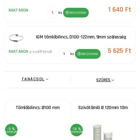
1 640 Ft
RAKTÁRON
ks
MEGVENNI
IGM tömlőbilincs, D100-122mm, 9mm szélesség
5 625 Ft
RAKTÁRON
a szállítónál
ks
MEGVENNI
TANÁCSOL
SZŰRÉS
Tömlőbilincs: Ø100 mm
Szívótömlő Ø 120mm 10m
-5 %
-14 %
KEDVEZMÉNY
KEDVEZMÉNY