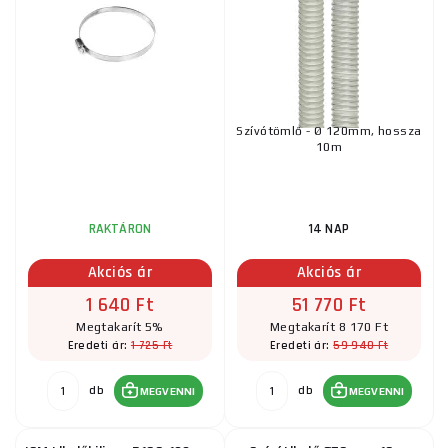
Szívótömlő - Ø 120mm, hossza
10m
RAKTÁRON
14 NAP
Akciós ár
Akciós ár
1 640 Ft
51 770 Ft
Megtakarít 5%
Megtakarít 8 170 Ft
1 725 Ft
59 940 Ft
Eredeti ár:
Eredeti ár:
db
db
MEGVENNI
MEGVENNI