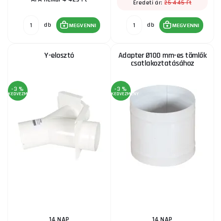
25 445 Ft
Eredeti ár:
db
db
MEGVENNI
MEGVENNI
Y-elosztó
Adapter Ø100 mm-es tömlők
csatlakoztatásához
-3 %
-3 %
KEDVEZMÉNY
KEDVEZMÉNY
14 NAP
14 NAP