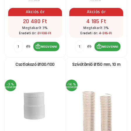
Akciós ár
Akciós ár
20 480 Ft
4 185 Ft
Megtakarít 3%
Megtakarít 3%
21 130 Ft
4 315 Ft
Eredeti ár:
Eredeti ár:
db
db
MEGVENNI
MEGVENNI
Csatlakozó Ø100/100
Szívótömlő Ø150 mm, 10 m
-3 %
-14 %
KEDVEZMÉNY
KEDVEZMÉNY