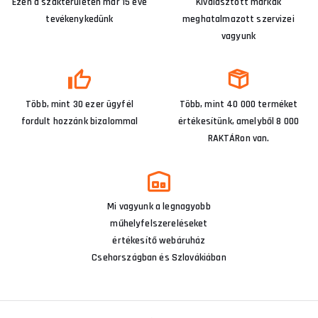
Ezen a szakterületen már 15 éve
Kiválasztott márkák
tevékenykedünk
meghatalmazott szervizei
vagyunk
Több, mint 30 ezer ügyfél
Több, mint 40 000 terméket
fordult hozzánk bizalommal
értékesítünk, amelyből 8 000
RAKTÁRon van.
Mi vagyunk a legnagyobb
műhelyfelszereléseket
értékesítő webáruház
Csehországban és Szlovákiában