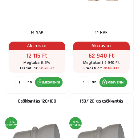
14 NAP
14 NAP
Akciós ár
Akciós ár
12 115 Ft
62 940 Ft
Megtakarít 3%
Megtakarít 9 940 Ft
12 510 Ft
72 880 Ft
Eredeti ár:
Eredeti ár:
db
db
MEGVENNI
MEGVENNI
Csökkentés 120/100
150/120-as csökkentés
-3 %
-3 %
KEDVEZMÉNY
KEDVEZMÉNY