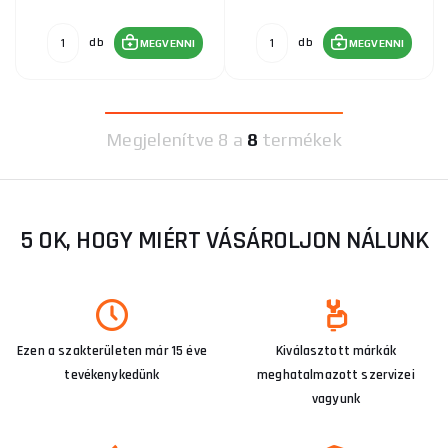
db
db
MEGVENNI
MEGVENNI
Megjelenítve
8 a
8
termékek
5 OK, HOGY MIÉRT VÁSÁROLJON NÁLUNK
Ezen a szakterületen már 15 éve
Kiválasztott márkák
tevékenykedünk
meghatalmazott szervizei
vagyunk