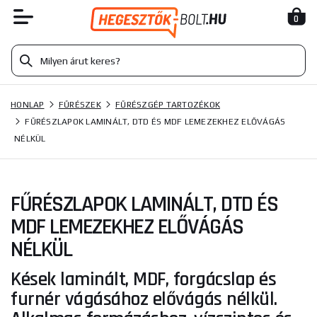
0
HONLAP
FŰRÉSZEK
FŰRÉSZGÉP TARTOZÉKOK
FŰRÉSZLAPOK LAMINÁLT, DTD ÉS MDF LEMEZEKHEZ ELŐVÁGÁS
NÉLKÜL
FŰRÉSZLAPOK LAMINÁLT, DTD ÉS
MDF LEMEZEKHEZ ELŐVÁGÁS
NÉLKÜL
Kések laminált, MDF, forgácslap és
furnér vágásához elővágás nélkül.