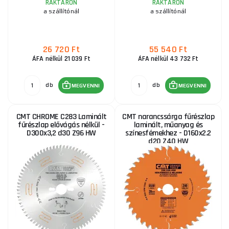
RAKTÁRON
RAKTÁRON
a szállítónál
a szállítónál
26 720 Ft
55 540 Ft
ÁFA nélkül 21 039 Ft
ÁFA nélkül 43 732 Ft
db
db
MEGVENNI
MEGVENNI
CMT CHROME C283 Laminált
CMT narancssárga fűrészlap
fűrészlap elővágás nélkül -
laminált, műanyag és
D300x3,2 d30 Z96 HW
színesfémekhez - D160x2.2
d20 Z40 HW