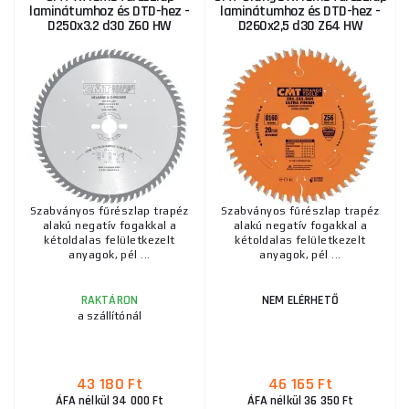
laminátumhoz és DTD-hez -
laminátumhoz és DTD-hez -
D250x3.2 d30 Z60 HW
D260x2,5 d30 Z64 HW
Szabványos fűrészlap trapéz
Szabványos fűrészlap trapéz
alakú negatív fogakkal a
alakú negatív fogakkal a
kétoldalas felületkezelt
kétoldalas felületkezelt
anyagok, pél ...
anyagok, pél ...
RAKTÁRON
NEM ELÉRHETŐ
a szállítónál
43 180 Ft
46 165 Ft
ÁFA nélkül 34 000 Ft
ÁFA nélkül 36 350 Ft