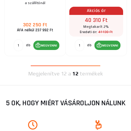
a szállítónál
Akciós ár
40 310 Ft
302 250 Ft
Megtakarít 2%
ÁFA nélkül 237 992 Ft
41 130 Ft
Eredeti ár:
db
db
MEGVENNI
MEGVENNI
Megjelenítve
12 a
12
termékek
5 OK, HOGY MIÉRT VÁSÁROLJON NÁLUNK