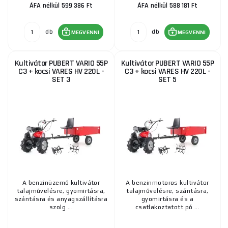
ÁFA nélkül 599 386 Ft
ÁFA nélkül 588 181 Ft
db
db
MEGVENNI
MEGVENNI
Kultivátor PUBERT VARIO 55P
Kultivátor PUBERT VARIO 55P
C3 + kocsi VARES HV 220L -
C3 + kocsi VARES HV 220L -
SET 3
SET 5
A benzinüzemű kultivátor
A benzinmotoros kultivátor
talajművelésre, gyomirtásra,
talajművelésre, szántásra,
szántásra és anyagszállításra
gyomirtásra és a
szolg ...
csatlakoztatott pó ...