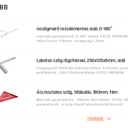
ŐBB
ívszögmérő rozsdamentes acél, 0-180°
műszaki paraméterek: 0-180° márka: EXTOL PREMIUM 
teljes hossz 278mm, vastagság 1,2mm
Lakatos szög rögzítéssel, 250x125x5mm, acél
horganyzott felületkezeléssel ellátva. Technikai par
acél Mérete: 250x125x5mm Márka: EXTOL PREMIUM
Ács/asztalos szög, többcélú, 180mm, fém
Műszaki paraméterek : 180mm, fém Márka : EXTOL P
paraméterek : a szög eloxált alumíniumból készült.
TOVÁBBI
IGM jelölő rögzítés 600 mm