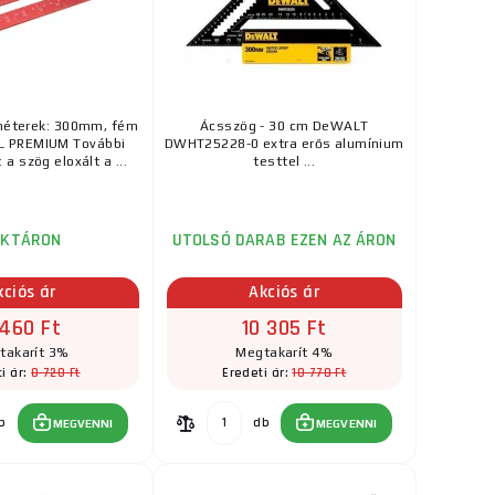
lvasható, lézerrel
ks
MEGVENNI
14 020 Ft
RAKTÁRON
a szállítónál
méterek: 300mm, fém
Ácsszög - 30 cm DeWALT
gű rajzolás. Az
L PREMIUM További
DWHT25228-0 extra erős alumínium
ks
MEGVENNI
a szög eloxált a ...
testtel ...
3 205 Ft
RAKTÁRON
a szállítónál
AKTÁRON
UTOLSÓ DARAB EZEN AZ ÁRON
. Lézerrel jelölt
ks
MEGVENNI
kciós ár
Akciós ár
 460 Ft
10 305 Ft
3 040 Ft
takarít 3%
Megtakarít 4%
RAKTÁRON
8 720 Ft
10 770 Ft
i ár:
Eredeti ár:
ks
MEGVENNI
b
db
MEGVENNI
MEGVENNI
38 640 Ft
RAKTÁRON
a szállítónál