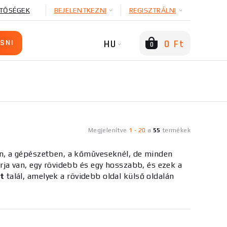
TŐSÉGEK
BEJELENTKEZNI
REGISZTRÁLNI
HU
0 Ft
0
Megjelenítve
1
-
20
a
55
termékek
n, a gépészetben, a kőműveseknél, de minden
rja van, egy rövidebb és egy hosszabb, és ezek a
t
talál, amelyek a rövidebb oldal külső oldalán
zthat. Csak válasszon. A kiválasztással,
atba velünk, szívesen segítünk Önnek.