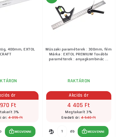
zög, 400mm, EXTOL
Műszaki paraméterek : 300mm, fém
CRAFT
Márka : EXTOL PREMIUM További
paraméterek : anyagkombinác ...
AKTÁRON
RAKTÁRON
kciós ár
Akciós ár
 970 Ft
4 405 Ft
takarít 3%
Megtakarít 3%
4 095 Ft
4 540 Ft
i ár:
Eredeti ár:
b
db
MEGVENNI
MEGVENNI