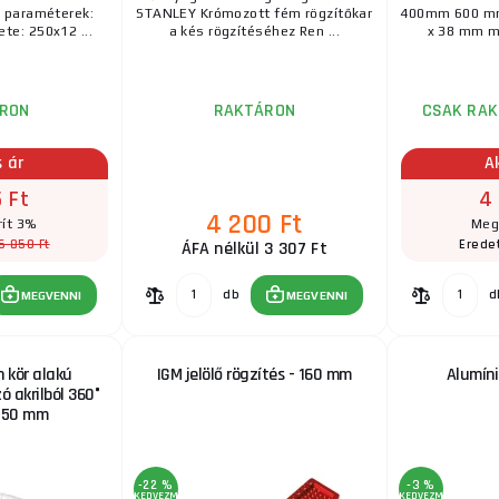
i paraméterek:
STANLEY Krómozott fém rögzítőkar
400mm 600 m
te: 250x12 ...
a kés rögzítéséhez Ren ...
x 38 mm mé
RON
RAKTÁRON
CSAK RAK
s ár
A
 Ft
4
4 200 Ft
ít 3%
Meg
6 850 Ft
Eredet
ÁFA nélkül 3 307 Ft
db
d
MEGVENNI
MEGVENNI
 kör alakú
IGM jelölő rögzítés - 160 mm
Alumín
 akrilból 360°
 150 mm
-22 %
-3 %
KEDVEZMÉNY
KEDVEZMÉNY