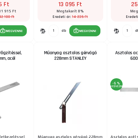
5 Ft
13 095 Ft
25
SHINWA kör alakú szögmérő átlátszó akrilgyantából é
skálával. Ideális nemcsak iskolai eszköznek, hanem a 
11 915 Ft
Megtakarít 8%
Meg
42 180 Ft
14 235 Ft
Eredeti ár:
Eredet
GEKO asztalos derékszögű
db
d
MEGVENNI
MEGVENNI
Erős és tartós alumínium ács derékszög. Nélkülözhe
minden asztalosműhelyben, építkezéseken vagy ottho
ögzítéssel,
Műanyag asztalos gérvágó
Asztalos ac
mm, acél
228mm STANLEY
600
-6 %
KEDVEZMÉNY
letkezeléssel
Műanyag asztalos gérvágó 228mm
Asztalos acél 