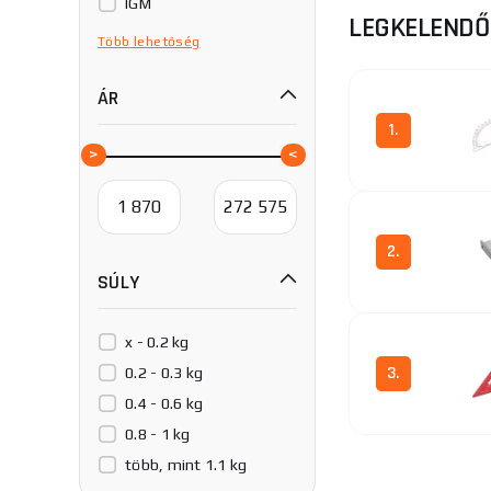
IGM
LEGKELEND
KINEX/K-MET
Több
lehetőség
SHINWA
ÁR
SK11
SOLA
1.
Stanley
Tracer
2.
SÚLY
x - 0.2 kg
3.
0.2 - 0.3 kg
0.4 - 0.6 kg
0.8 - 1 kg
több, mint 1.1 kg