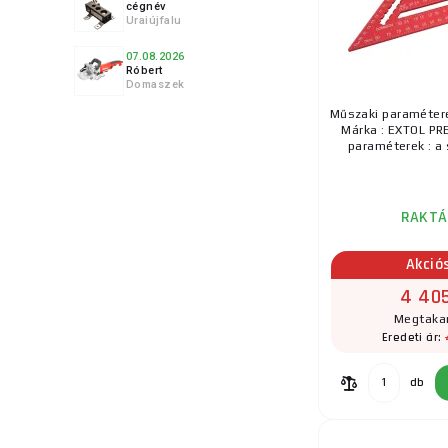
cégnév
Uraiújfalu
07.08.2026
Róbert
Domaszek
9.
Műszaki paraméter
Márka : EXTOL PR
paraméterek : a s
RAKTÁ
10.
Akció
4 405
Megtakar
11.
Eredeti ár:
db
12.