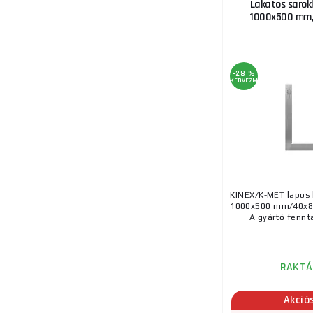
Lakatos sarok
1000x500 mm,
13.
-28 %
KEDVEZMÉNY
14.
KINEX/K-MET lapos 
1000x500 mm/40x8
A gyártó fenntar
15.
RAKTÁ
Akció
16.