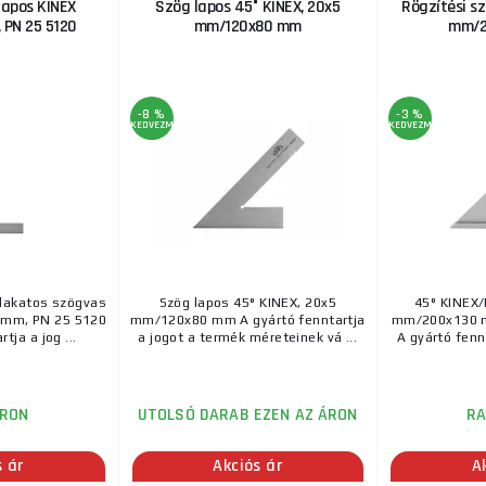
lapos KINEX
Szög lapos 45° KINEX, 20x5
Rögzítési sz
SOLA - SWA 1000 - lakatos derékszögű 1000x500mm J
Rendkívül robusztus acél szögvas széles ütközővel Ma
 PN 25 5120
mm/120x80 mm
mm/2
Multifunkciós szög, 300mm, fém
-8 %
-3 %
Műszaki paraméterek : 300mm, fém Márka : EXTOL P
KEDVEZMÉNY
KEDVEZMÉNY
paraméterek : anyagkombináció rozsdamentes acél/
Műanyag asztalos gérvágó 228mm STANLEY
Műanyag asztalos gérvágó 228mm STANLEY Krómozot
kés rögzítéséhez Rendkívül tartós műanyag öntvény .
lakatos szögvas
Szög lapos 45° KINEX, 20x5
45° KINEX/
mm, PN 25 5120
mm/120x80 mm A gyártó fenntartja
mm/200x130 m
Szögasztalos 3D többcélú Fortum, 215x72x6
tja a jog ...
a jogot a termék méreteinek vá ...
A gyártó fennt
Szögasztalos 3D többcélú Fortum, 215x72x63mm Leí
paraméterek: 215x72x63mm márka: FORTUM további p
RON
UTOLSÓ DARAB EZEN AZ ÁRON
R
SHINWA japán kör alakú szögmérő átlátszó akri
s ár
Akciós ár
A
átmérő 150 mm