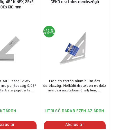
ög 45° KINEX, 25x5
GEKO asztalos derékszögű
ellemzők :
ks
MEGVENNI
gas korr ...
00x130 mm
4 405 Ft
RAKTÁRON
-47 %
REMIUM További
KEDVEZMÉNY
ks
MEGVENNI
alumínium
4 200 Ft
RAKTÁRON
t fém rögzítőkar a
ks
MEGVENNI
..
K-MET szög, 25x5
Erős és tartós alumínium ács
4 230 Ft
m, pontosság 0,03°
derékszög. Nélkülözhetetlen eszköz
3mm
artja a jogot a te ...
minden asztalosműhelyben, ...
RAKTÁRON
rás: műszaki
ks
MEGVENNI
aramé ...
AKTÁRON
UTOLSÓ DARAB EZEN AZ ÁRON
3 470 Ft
lból 360° -
kciós ár
Akciós ár
RAKTÁRON