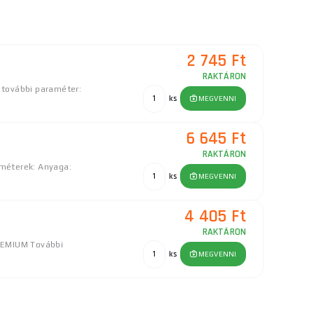
2 745 Ft
RAKTÁRON
további paraméter:
ks
MEGVENNI
6 645 Ft
RAKTÁRON
améterek: Anyaga:
ks
MEGVENNI
4 405 Ft
RAKTÁRON
REMIUM További
ks
MEGVENNI
26 400 Ft
RAKTÁRON
a szállítónál