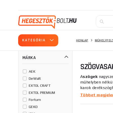
KATEGÓRIA
HONLAP
MŰHELYFEL
MÁRKA
SZÖGVASA
AEK
A
szögek
nagysze
DeWalt
műhelyben nélkül
EXTOL CRAFT
karok derékszögb
EXTOL PREMIUM
peremmegállóval r
Többet megjelení
Fortum
Kínálatunkban kü
GEKO
vásárlással vagy 