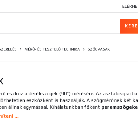
ELÉRHE
SZERELÉS
MÉRŐ- ÉS TESZTELŐ TECHNIKA
SZÖGVASAK
K
rű eszköz a derékszögek (90°) mérésére. Az asztalosiparba
özhetetlen eszközként is használják. A szögmérőnek
két ka
en állnak egymással. Kínálatunkban főként
peremszögeke
endelkeznek, így a rövidebb oldal T-profilú.
teni ...
lönböző méretű szögeket talál, amelyek közül mindenki válas
fizetéssel kapcsolatos tanácsadásért kérjük, lépjen kapcsol