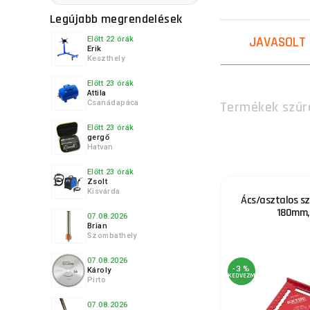
4.
Legújabb megrendelések
JAVASOLT
Előtt 22 órák
Erik
Keszthely
5.
Előtt 23 órák
Attila
Csanádapáca
Termékek szűr
Előtt 23 órák
gergő
Hatvan
6.
Előtt 23 órák
Zsolt
Kisvárda
Ács/asztalos sz
180mm,
07.08.2026
Brian
7.
Szombathely
07.08.2026
-3 %
Károly
KEDVEZMÉNY
Pirto
07.08.2026
8.