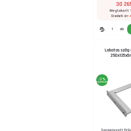
30 26
Megtakarít 
Eredeti ár:
17.
db
Lakatos szög r
250x125x5
-3 %
KEDVEZMÉNY
horganyzott felü