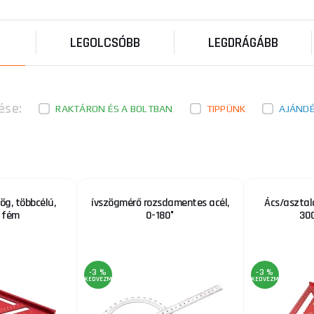
Precíziós duralumínium sín. Lézerrel jelölt 1 mm-es s
30°-os ferdeséggel. 1 mm-es jelölőlyukak. V ...
LEGOLCSÓBB
LEGDRÁGÁBB
Ács/asztalos szög, többcélú, 300mm, fém
Műszaki paraméterek: 300mm, fém Márka: EXTOL PR
paraméterek: a szög eloxált alumíniumból készült.
ése:
RAKTÁRON ÉS A BOLTBAN
TIPPÜNK
AJÁND
Asztalos acél szög STANLEY - 600 x 400mm
Asztalos acél szög STANLEY - 600 x 400mm 600 mm
x 38 mm méretben kapható Az előlap 2 mm-es lépések
ög, többcélú,
ívszögmérő rozsdamentes acél,
Ács/asztalo
 fém
0-180°
30
Ácsszög - 30 cm DeWALT DWHT25228-0 DWHT
Ácsszög - 30 cm DeWALT DWHT25228-0 DWHT25228-
DeWALT DWHT25228-0 extra erős a ...
-3 %
-3 %
KEDVEZMÉNY
KEDVEZMÉNY
IGM Asztalosszög 300 x 200 mm