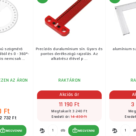
kú szögmérő
Precíziós duralumínium sín. Gyors és
alumínium s
ából és 0 - 360°-
pontos derékszögű rajzolás. Az
lis nemcsak ...
alkatrész élével p ...
EZEN AZ ÁRON
RAKTÁRON
R
Akciós ár
A
11 190 Ft
3
0 Ft
Megtakarít 3 240 Ft
Meg
14 430 Ft
Eredeti ár:
Eredet
2 732 Ft
db
d
MEGVENNI
MEGVENNI