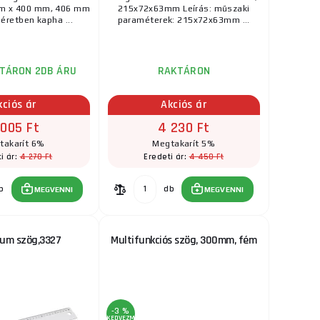
m x 400 mm, 406 mm
215x72x63mm Leírás: műszaki
retben kapha ...
paraméterek: 215x72x63mm ...
TÁRON 2DB ÁRU
RAKTÁRON
kciós ár
Akciós ár
 005 Ft
4 230 Ft
takarít 6%
Megtakarít 5%
4 270 Ft
4 450 Ft
i ár:
Eredeti ár:
b
db
MEGVENNI
MEGVENNI
ium szög,3327
Multifunkciós szög, 300mm, fém
-3 %
KEDVEZMÉNY