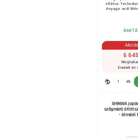
ellátva. Technika
Anyaga: acél Mére
RAKTÁ
Akció
6 645
Megtakar
Eredeti ár:
db
SHINWA japán
szögmérő átlátszó
- átmérő