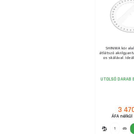
SHINWA kör ala
átlátszó akrilgyant
os skálával. Ideá
UTOLSÓ DARAB 
3 47
ÁFA nélkül 
db