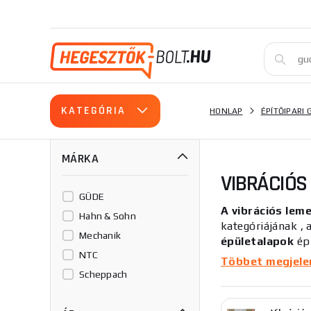
KATEGÓRIA
HONLAP
ÉPÍTŐIPARI 
MÁRKA
VIBRÁCIÓS
GÜDE
A vibrációs lem
Hahn & Sohn
kategóriájának
, 
Mechanik
épületalapok
ép
NTC
vízáteresztő ké
Többet megjelení
illeszkedő burko
Scheppach
Szerkezetileg a 