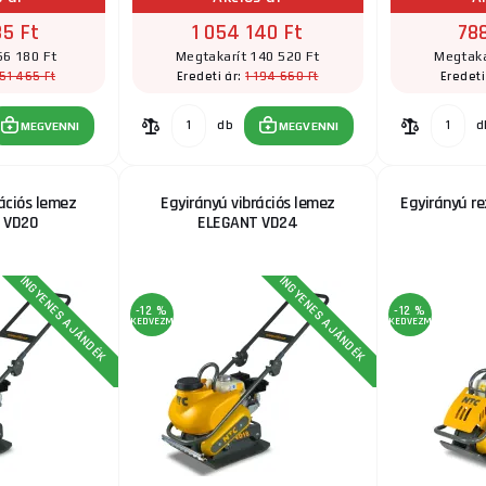
5 Ft
1 054 140 Ft
78
66 180 Ft
Megtakarít 140 520 Ft
Megtaka
51 465 Ft
1 194 660 Ft
Eredeti ár:
Eredeti
db
d
MEGVENNI
MEGVENNI
ációs lemez
Egyirányú vibrációs lemez
Egyirányú r
 VD20
ELEGANT VD24
INGYENES AJÁNDÉK
INGYENES AJÁNDÉK
-12 %
-12 %
KEDVEZMÉNY
KEDVEZMÉNY