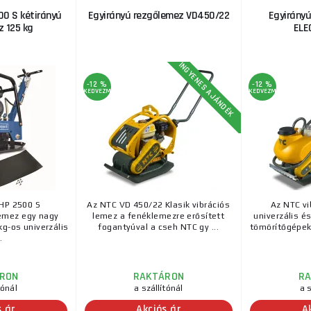
0 S kétirányú
Egyirányú rezgőlemez VD450/22
Egyirányú
 125 kg
ELE
INGYENES AJÁNDÉK
-12 %
-12 %
KEDVEZMÉNY
KEDVEZMÉNY
HP 2500 S
Az NTC VD 450/22 Klasik vibrációs
Az NTC vi
emez egy nagy
lemez a fenéklemezre erősített
univerzális é
kg-os univerzális
fogantyúval a cseh NTC gy ...
tömörítőgépek,
.
RON
RAKTÁRON
R
tónál
a szállítónál
a s
s ár
Akciós ár
A