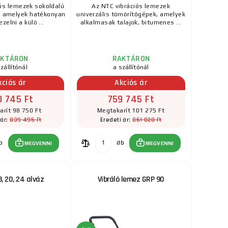
ós lemezek sokoldalú
Az NTC vibrációs lemezek
, amelyek hatékonyan
univerzális tömörítőgépek, amelyek
zelni a külö ...
alkalmasak talajok, bitumenes ...
AKTÁRON
RAKTÁRON
zállítónál
a szállítónál
kciós ár
Akciós ár
0 745 Ft
759 745 Ft
rít 98 750 Ft
Megtakarít 101 275 Ft
839 495 Ft
861 020 Ft
 ár:
Eredeti ár:
b
db
MEGVENNI
MEGVENNI
8, 20, 24 alváz
Vibráló lemez GRP 90