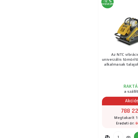
-12 %
KEDVEZMÉNY
Az NTC vibrác
univerzális tömörí
alkalmasak talajok
RAKTÁ
a szállí
Akció
788 22
Megtakarít 1
8
Eredeti ár:
db