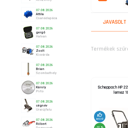
A rezgőlapok más
07.08.2026
Attila
lemezek
távirán
Csanádapáca
JAVASOLT
megkönnyíti a
bo
más gép
karjára
07.08.2026
gergő
Hatvan
A vibrációs
lem
07.08.2026
Termékek szűr
is előnyösek. Az
Zsolt
megtartását
a 
Kisvárda
07.08.2026
A megfelelő vibrá
Brian
Szombathely
típusát, tömeg
ezekkel a gépekk
07.08.2026
építési projekt
Scheppach HP 220
Károly
Pirto
lemez 1
A vibrációs leme
07.08.2026
tömörítés érdek
cégnév
Uraiújfalu
beállítása szinté
tömörítés károsíth
AKCIÓ
07.08.2026
Róbert
-12 %
Domaszek