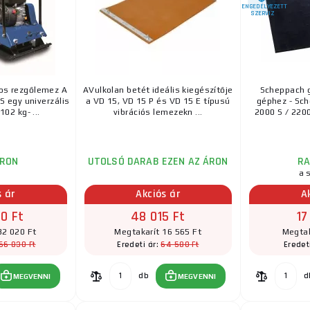
ENGEDÉLYEZETT
zek
tartós anyagokból
készülnek
, amelyek képesek ellen
SZERVIZ
ásnak. Fontos azonban
a tábla rendszeres karbantartása 
kében. Ez magában foglalja
a motor
,
a rezgések
,
a
vezér
lapotának
ellenőrzését.
 helyes kiválasztása és használata lehetővé teszi a szilárd é
-os rezgőlemez A
AVulkolan betét ideális kiegészítője
Scheppach g
kezetek hosszú távú élettartamához.
 egy univerzális
a VD 15, VD 15 P és VD 15 E típusú
géphez - Sch
02 kg- ...
vibrációs lemezekn ...
2000 S / 2200
bban, hogy melyik vibrációs lemez
a megfelelő az Ön szá
dóink örömmel segítenek az Ön igényeinek és követelményei
RON
UTOLSÓ DARAB EZEN AZ ÁRON
R
a s
s ár
Akciós ár
A
0 Ft
48 015 Ft
17
32 020 Ft
Megtakarít 16 565 Ft
Megtak
66 830 Ft
64 580 Ft
Eredeti ár:
Eredet
db
d
MEGVENNI
MEGVENNI