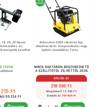
-6 %
KEDVEZMÉNY
, 18, 20, 24 típusú
Robusztus GÜDE vibrációs lap,
 lemezekhez. Az
alkalmas kerti, tereprendezési vagy
ló könnyebb kezelhet
építési munkákhoz. Felsz ...
...
AKTÁRON
NINCS RAKTÁRON, BESZEREZHETŐ
A SZÁLLÍTÓTÓL 29. HÉTTŐL 2026
zállítónál
Akciós ár
218 085 Ft
 215 Ft
Megtakarít 13 340 Ft
231 425 Ft
Eredeti ár:
kül 59 224 Ft
b
db
MEGVENNI
MEGVENNI