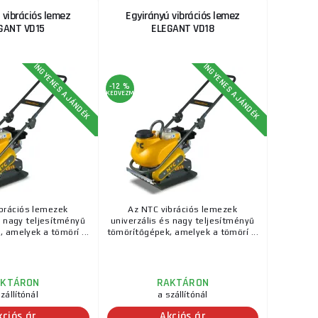
 vibrációs lemez
Egyirányú vibrációs lemez
GANT VD15
ELEGANT VD18
INGYENES AJÁNDÉK
INGYENES AJÁNDÉK
-12 %
KEDVEZMÉNY
brációs lemezek
Az NTC vibrációs lemezek
s nagy teljesítményű
univerzális és nagy teljesítményű
 amelyek a tömörí ...
tömörítőgépek, amelyek a tömörí ...
AKTÁRON
RAKTÁRON
zállítónál
a szállítónál
kciós ár
Akciós ár