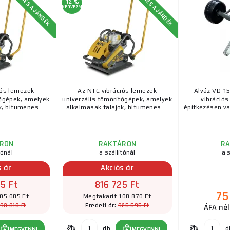
INGYENES AJÁNDÉK
INGYENES AJÁNDÉK
-12 %
KEDVEZMÉNY
iós lemezek
Az NTC vibrációs lemezek
Alváz VD 15
tőgépek, amelyek
univerzális tömörítőgépek, amelyek
vibrációs
, bitumenes ...
alkalmasak talajok, bitumenes ...
építkezésen va
RON
RAKTÁRON
R
tónál
a szállítónál
a s
s ár
Akciós ár
5 Ft
816 725 Ft
75
05 085 Ft
Megtakarít 108 870 Ft
93 310 Ft
925 595 Ft
Eredeti ár:
ÁFA nél
db
d
MEGVENNI
MEGVENNI