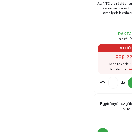
Az NTC vibrációs l
és univerzális t
amelyek kiválóan
RAKTÁ
a szállí
Akció
826 22
Megtakarít 1
9
Eredeti ár:
db
Egyirányú rezgő
VD2