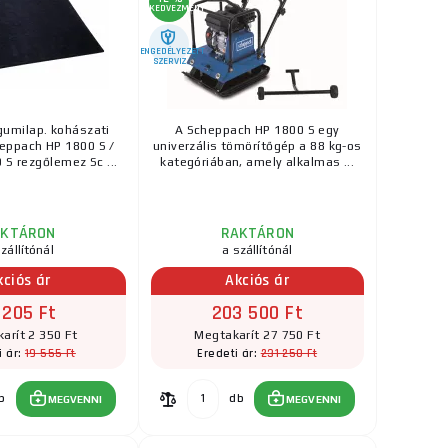
KEDVEZMÉNY
állni a megerőltető munkakörülményeknek és a
és ellenőrzése
annak
megfelelő működése és
ENGEDÉLYEZETT
lőelemek
és
a táblán
lévő
lapátok
vagy
SZERVIZ
s stabil alapot, amely szükséges az utak, járdák és
umilap. kohászati
A Scheppach HP 1800 S egy
eppach HP 1800 S /
univerzális tömörítőgép a 88 kg-os
 S rezgőlemez Sc ...
kategóriában, amely alkalmas ...
mára, ne habozzon
kapcsolatba lépni
velünk.
nek leginkább megfelelő vibrációs lemez
AKTÁRON
RAKTÁRON
zállítónál
a szállítónál
kciós ár
Akciós ár
 205 Ft
203 500 Ft
arít 2 350 Ft
Megtakarít 27 750 Ft
19 555 Ft
231 250 Ft
i ár:
Eredeti ár:
b
db
MEGVENNI
MEGVENNI