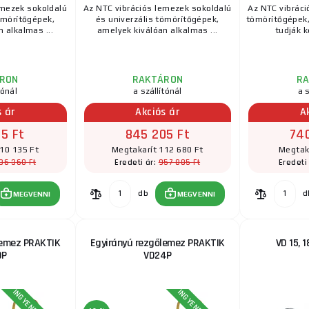
emezek sokoldalú
Az NTC vibrációs lemezek sokoldalú
Az NTC vibráci
ömörítőgépek,
és univerzális tömörítőgépek,
tömörítőgépek
 alkalmas ...
amelyek kiválóan alkalmas ...
tudják ke
RON
RAKTÁRON
R
tónál
a szállítónál
a s
s ár
Akciós ár
A
5 Ft
845 205 Ft
74
10 135 Ft
Megtakarít 112 680 Ft
Megtaka
36 360 Ft
957 885 Ft
Eredeti ár:
Eredeti
db
d
MEGVENNI
MEGVENNI
lemez PRAKTIK
Egyirányú rezgőlemez PRAKTIK
VD 15, 1
0P
VD24P