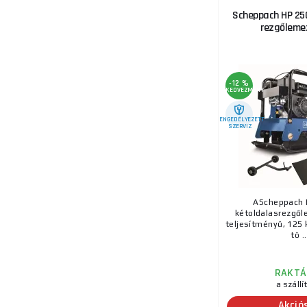
Scheppach HP 250
rezgőlemez
-12 %
KEDVEZMÉNY
ENGEDÉLYEZETT
SZERVIZ
AScheppach 
kétoldalasrezgől
teljesítményű, 125 
tö ..
RAKTÁ
a szállí
Akció