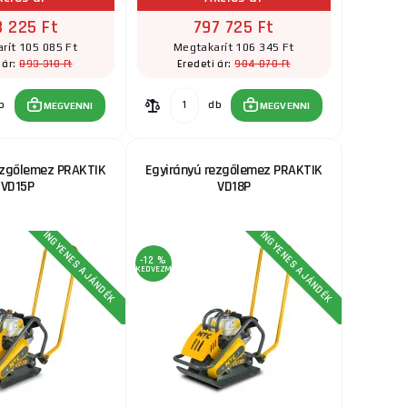
8 225 Ft
797 725 Ft
rít 105 085 Ft
Megtakarít 106 345 Ft
893 310 Ft
904 070 Ft
 ár:
Eredeti ár:
b
db
MEGVENNI
MEGVENNI
ezgőlemez PRAKTIK
Egyirányú rezgőlemez PRAKTIK
VD15P
VD18P
INGYENES AJÁNDÉK
INGYENES AJÁNDÉK
-12 %
KEDVEZMÉNY