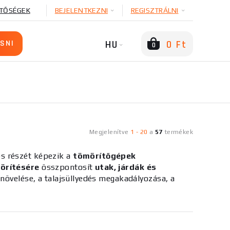
TŐSÉGEK
BEJELENTKEZNI
REGISZTRÁLNI
HU
0 Ft
0
Megjelenítve
1
-
20
a
57
termékek
es részét képezik a
tömörítőgépek
mörítésére
összpontosít
utak, járdák és
 növelése, a talajsüllyedés megakadályozása, a
 növelése
. A vibrációs lemezek az egymásba
 körben használatosak a földmunkákban.
ből
és
egy motorból
állnak, amely biztosítja a