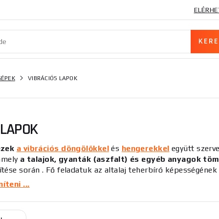
ELÉRHE
GÉPEK
VIBRÁCIÓS LAPOK
 LAPOK
ezek
a vibrációs döngölőkkel
és
hengerekkel
együtt szerv
amely
a talajok, gyanták (aszfalt) és egyéb anyagok tö
ítése során
. Fő feladatuk az altalaj teherbíró képességének
pesség korlátozása és az alap általános stabilitásának
teni ...
lat- és kavicsrétegek tömörítésében is beváltak, és széles
vibrációs lemezek
egy speciális acél vagy öntöttvas lemez