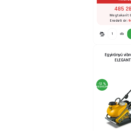
485 28
Megtakarít 
5
Eredeti ár:
db
Egyirányú vibr
ELEGANT
-12 %
KEDVEZMÉNY