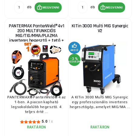
db
db
MEGVENNI
MEGVENNI
PANTERMAX PanterWeld®4v1
KITin 3000 Multi MIG Synergic
200 MULTIFUNKCIÓS
V2
MIG/TIG/MMA/PLAZMA
inverteres hegesztő + tető +
lámpák + kábelek +
elektróda...
AKCIÓ
-3 %
KEDVEZMÉNY
PANTERMAX® PanterWeld® 4 az
A KITin 3000 Multi MIG Synergic
1-ben. A piacon kapható
egy professzionális inverteres
legsokoldalúbb hegesztő. 4
hegesztőgép, amelyet MIG/MA ...
teljes érté ...
5.0
1x
RAKTÁRON
RAKTÁRON