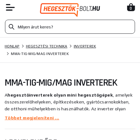
0
HONLAP
HEGESZTÉSI TECHNIKA
INVERTEREK
MMA-TIG-MIG/MAG INVERTEREK
MMA-TIG-MIG/MAG INVERTEREK
A
hegesztőinverterek olyan mini hegesztőgépek
, amelyek
összeszerelőhelyeken, építkezéseken, gyártócsarnokokban,
de otthoni műhelyekben is használhatók. Az inverter olyan
eszköz, amely a normál hálózati feszültséget váltakozó
Többet megjeleníteni ...
nagyfrekvenciás feszültséggé alakítja, amelyet aztán
hegesztéshez használnak. Az invertereket nagy teljesítmény
és alacsony költség jellemzi. Az inverterek fő előnyei közé