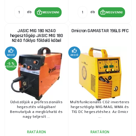
Szelep + Váz + Teljes CO2 palack + Spray + 5 kg-os
huzal + Kábelek
db
db
MEGVENNI
MEGVENNI
385 860 Ft
RAKTÁRON
ks
MEGVENNI
JASIC MIG 180 N240
Omicron GAMASTAR 196LS PFC
hegesztőgép JASIC MIG 180
PANTERMAX® MIG230DP inverteres hegesztő
N240 fáklya földelő kábel
MIG/TIG/MMA SET1
213 480 Ft
RAKTÁRON
AKCIÓ
AKCIÓ
ks
MEGVENNI
-6 %
KEDVEZMÉNY
PANTERMAX PanterWeld®4v1 200 MULTIFUNKCIÓS
MIG/TIG/MMA/PLAZMA inverteres hegesztő + tető +
lámpák + kábelek + elektróda + piros. Szelep
290 275 Ft
RAKTÁRON
ks
MEGVENNI
Üdvözöljük a professzionális
Multifunkcionális CO2 inverteres
hegesztés világában!
hegesztőgép MIG/MAG, MMA és
Bemutatjuk a megbízható és
TIG DC hegesztéshez. Az Omicr
nagy teljesít ...
...
mig 200 intelligens inverteres hegesztő + pisztoly
+ kábelek + szelep + henger
RAKTÁRON
RAKTÁRON
149 345 Ft