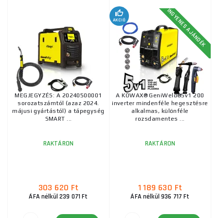
INGYENES AJÁNDÉK
AKCIÓ
MEGJEGYZÉS: A 20240500001
A KOWAX® GeniWeld®5v1 200
sorozatszámtól (azaz 2024.
inverter mindenféle hegesztésre
májusi gyártástól) a tápegység
alkalmas, különféle
SMART ...
rozsdamentes ...
RAKTÁRON
RAKTÁRON
303 620 Ft
1 189 630 Ft
ÁFA nélkül 239 071 Ft
ÁFA nélkül 936 717 Ft