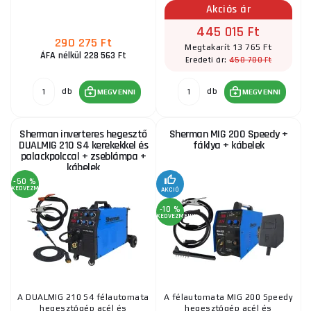
Akciós ár
445 015 Ft
290 275 Ft
Megtakarít 13 765 Ft
ÁFA nélkül 228 563 Ft
458 780 Ft
Eredeti ár:
db
db
MEGVENNI
MEGVENNI
Sherman inverteres hegesztő
Sherman MIG 200 Speedy +
DUALMIG 210 S4 kerekekkel és
fáklya + kábelek
palackpolccal + zseblámpa +
kábelek
-50 %
KEDVEZMÉNY
AKCIÓ
-10 %
KEDVEZMÉNY
A DUALMIG 210 S4 félautomata
A félautomata MIG 200 Speedy
hegesztőgép acél és
hegesztőgép acél és