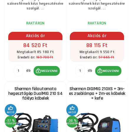
színesfémek kézi hegesztésére
színesfémek kézi hegesztésére
szolgál. ...
szolgál. ...
RAKTÁRON
RAKTÁRON
Akciós ár
Akciós ár
84 520 Ft
88 115 Ft
Megtakarít 85 180 Ft
Megtakarít 9 550 Ft
169 700 Ft
97 665 Ft
Eredeti ár:
Eredeti ár:
db
db
MEGVENNI
MEGVENNI
Sherman félautomata
Sherman DIGIMIG 210XS + 3m-
hegesztőgép DualMIG 210 S4
es zseblámpa + 2m-es kábelek
fáklya kábelek
+ kefe
AKCIÓ
AKCIÓ
-27 %
-38 %
KEDVEZMÉNY
KEDVEZMÉNY