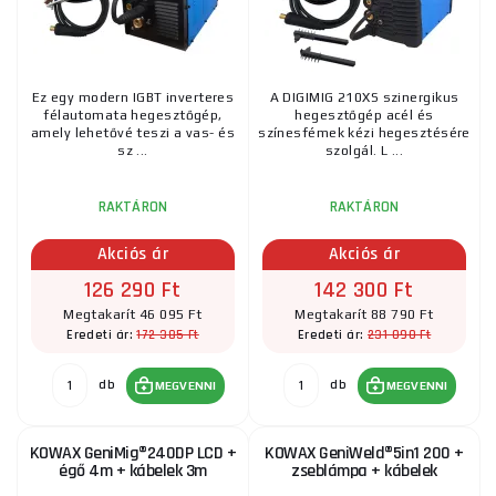
Ez egy modern IGBT inverteres
A DIGIMIG 210XS szinergikus
félautomata hegesztőgép,
hegesztőgép acél és
amely lehetővé teszi a vas- és
színesfémek kézi hegesztésére
sz ...
szolgál. L ...
RAKTÁRON
RAKTÁRON
Akciós ár
Akciós ár
126 290 Ft
142 300 Ft
Megtakarít 46 095 Ft
Megtakarít 88 790 Ft
172 385 Ft
231 090 Ft
Eredeti ár:
Eredeti ár:
db
db
MEGVENNI
MEGVENNI
KOWAX GeniMig®240DP LCD +
KOWAX GeniWeld®5in1 200 +
égő 4m + kábelek 3m
zseblámpa + kábelek