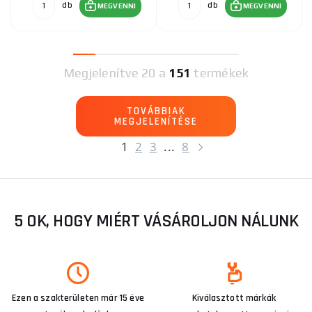
db
db
MEGVENNI
MEGVENNI
Megjelenítve
20 a
151
termékek
TOVÁBBIAK
MEGJELENÍTÉSE
1
2
3
...
8
5 OK, HOGY MIÉRT VÁSÁROLJON NÁLUNK
Ezen a szakterületen már 15 éve
Kiválasztott márkák