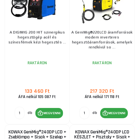
A DIGIMIG 200 HIT szinergikus
A GeniMig®220LCD áramforrások
hegesztőgép acél és
modern inverteres
színesfémek kézi hegesztés ...
hegesztőáramforrások, amelyek
rendkívül so ...
RAKTÁRON
RAKTÁRON
133 460 Ft
217 320 Ft
ÁFA nélkül 105 087 Ft
ÁFA nélkül 171 118 Ft
db
db
MEGVENNI
MEGVENNI
KOWAX GeniMig®240DP LCD +
KOWAX GeniMig®240DP LCD
Zseblámpa + Sisak + Szelep +
KÉSZLET + Pisztoly + Sisak +