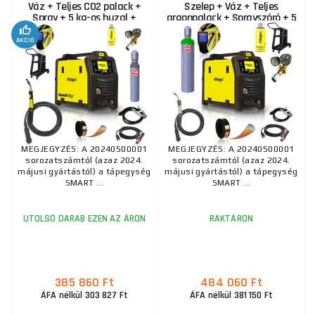
Váz + Teljes CO2 palack +
Szelep + Váz + Teljes
Spray + 5 kg-os huzal +
argonpalack + Sprayszóró + 5
Kábelek
kg-os drót +...
AKCIÓ
MEGJEGYZÉS: A 20240500001
MEGJEGYZÉS: A 20240500001
sorozatszámtól (azaz 2024.
sorozatszámtól (azaz 2024.
májusi gyártástól) a tápegység
májusi gyártástól) a tápegység
SMART ...
SMART ...
UTOLSÓ DARAB EZEN AZ ÁRON
RAKTÁRON
385 860 Ft
484 060 Ft
ÁFA nélkül 303 827 Ft
ÁFA nélkül 381 150 Ft