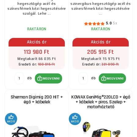
hegesztőgép acél és
szinergikus hegesztőgép acél és
színesfémek kézi hegesztésére
színesfémek kézi hegesztésére
szolgál. Lehe ...
...
5.0
5x
RAKTÁRON
RAKTÁRON
Akciós ár
Akciós ár
113 980 Ft
205 915 Ft
Megtakarít 66 035 Ft
Megtakarít 15 975 Ft
180 015 Ft
221 890 Ft
Eredeti ár:
Eredeti ár:
db
db
MEGVENNI
MEGVENNI
Sherman Digimig 200 HIT +
KOWAX GeniMig®220LCD + égő
égő + kábelek
+ kábelek + piros. Szelep +
motorháztető
AKCIÓ
AKCIÓ