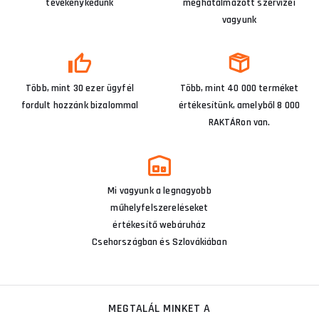
tevékenykedünk
meghatalmazott szervizei
vagyunk
Több, mint 30 ezer ügyfél
Több, mint 40 000 terméket
fordult hozzánk bizalommal
értékesítünk, amelyből 8 000
RAKTÁRon van.
Mi vagyunk a legnagyobb
műhelyfelszereléseket
értékesítő webáruház
Csehországban és Szlovákiában
MEGTALÁL MINKET A