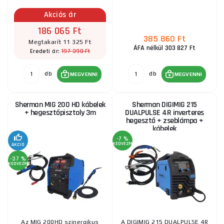
RAKTÁRON
ks
MEGVENNI
Akciós ár
186 065 Ft
KOWAX GeniMig®240DP LCD KÉSZLET + Pisztoly +
385 860 Ft
Megtakarít 11 325 Ft
Sisak + Szelep + Váz + Teljes argonpalack +
ÁFA nélkül 303 827 Ft
197 390 Ft
Eredeti ár:
Sprayszóró + 5 kg-os drót + Kábelek
484 060 Ft
RAKTÁRON
db
db
ks
MEGVENNI
MEGVENNI
MEGVENNI
Sherman MIG 200 HD kábelek
Sherman DIGIMIG 215
KITin 3000 Multi MIG Synergic V2
+ hegesztőpisztoly 3m
DUALPULSE 4R inverteres
hegesztő + zseblámpa +
kábelek
445 015 Ft
RAKTÁRON
ks
MEGVENNI
-7 %
KEDVEZMÉNY
AKCIÓ
-37 %
KEDVEZMÉNY
mig 200 Smart inverteres hegesztő + pisztoly +
kábelek + sisak + szelep
119 105 Ft
RAKTÁRON
ks
MEGVENNI
Az MIG 200HD szinergikus
A DIGIMIG 215 DUALPULSE 4R