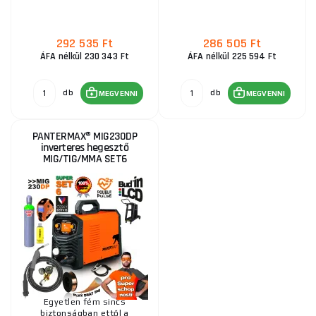
292 535 Ft
286 505 Ft
ÁFA nélkül 230 343 Ft
ÁFA nélkül 225 594 Ft
db
db
MEGVENNI
MEGVENNI
PANTERMAX® MIG230DP
inverteres hegesztő
MIG/TIG/MMA SET6
Egyetlen fém sincs
biztonságban ettől a