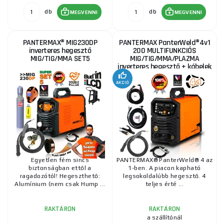
db
db
MEGVENNI
MEGVENNI
PANTERMAX® MIG230DP
PANTERMAX PanterWeld®4v1
inverteres hegesztő
200 MULTIFUNKCIÓS
MIG/TIG/MMA SET5
MIG/TIG/MMA/PLAZMA
inverteres hegesztő + kábelek
+ pisztolyok + elektróda +...
AKCIÓ
Egyetlen fém sincs
PANTERMAX® PanterWeld® 4 az
biztonságban ettől a
1-ben. A piacon kapható
ragadozótól! Hegeszthető:
legsokoldalúbb hegesztő. 4
Alumínium (nem csak Hump ...
teljes érté ...
RAKTÁRON
RAKTÁRON
a szállítónál