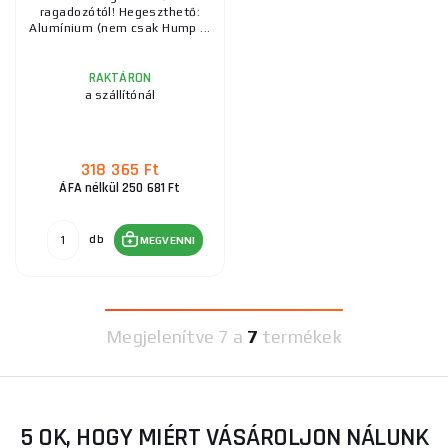
ragadozótól! Hegeszthető:
Alumínium (nem csak Hump ...
RAKTÁRON
a szállítónál
318 365 Ft
ÁFA nélkül 250 681 Ft
db
MEGVENNI
Megjelenítve
7 a
7
termékek
5 OK, HOGY MIÉRT VÁSÁROLJON NÁLUNK