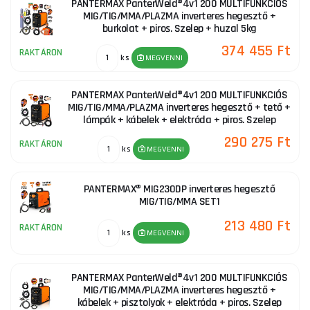
PANTERMAX PanterWeld®4v1 200 MULTIFUNKCIÓS
MIG/TIG/MMA/PLAZMA inverteres hegesztő +
burkolat + piros. Szelep + huzal 5kg
374 455 Ft
RAKTÁRON
ks
MEGVENNI
PANTERMAX PanterWeld®4v1 200 MULTIFUNKCIÓS
MIG/TIG/MMA/PLAZMA inverteres hegesztő + tető +
lámpák + kábelek + elektróda + piros. Szelep
290 275 Ft
RAKTÁRON
ks
MEGVENNI
PANTERMAX® MIG230DP inverteres hegesztő
MIG/TIG/MMA SET1
213 480 Ft
RAKTÁRON
ks
MEGVENNI
PANTERMAX PanterWeld®4v1 200 MULTIFUNKCIÓS
MIG/TIG/MMA/PLAZMA inverteres hegesztő +
kábelek + pisztolyok + elektróda + piros. Szelep