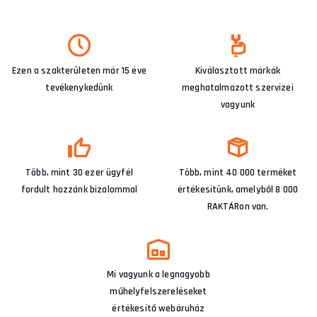
Ezen a szakterületen már 15 éve
Kiválasztott márkák
tevékenykedünk
meghatalmazott szervizei
vagyunk
Több, mint 30 ezer ügyfél
Több, mint 40 000 terméket
fordult hozzánk bizalommal
értékesítünk, amelyből 8 000
RAKTÁRon van.
Mi vagyunk a legnagyobb
műhelyfelszereléseket
értékesítő webáruház