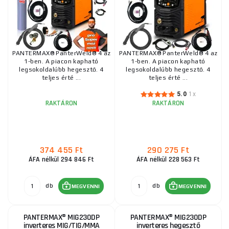
PANTERMAX® PanterWeld® 4 az
PANTERMAX® PanterWeld® 4 az
1-ben. A piacon kapható
1-ben. A piacon kapható
legsokoldalúbb hegesztő. 4
legsokoldalúbb hegesztő. 4
teljes érté ...
teljes érté ...
5.0
1x
RAKTÁRON
RAKTÁRON
374 455 Ft
290 275 Ft
ÁFA nélkül 294 846 Ft
ÁFA nélkül 228 563 Ft
db
db
MEGVENNI
MEGVENNI
PANTERMAX® MIG230DP
PANTERMAX® MIG230DP
inverteres MIG/TIG/MMA
inverteres hegesztő