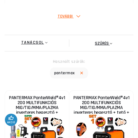
286 505 Ft
RAKTÁRON
a szállítónál
ks
MEGVENNI
TOVÁBBI
PANTERMAX® MIG230DP inverteres MIG/TIG/MMA
hegesztő
TANÁCSOL
211 895 Ft
SZŰRÉS
RAKTÁRON
ks
MEGVENNI
Használt szűrők:
PANTERMAX® MIG230DP inverteres hegesztő
pantermax
MIG/TIG/MMA SET5
292 535 Ft
RAKTÁRON
ks
MEGVENNI
PANTERMAX PanterWeld®4v1
PANTERMAX PanterWeld®4v1
200 MULTIFUNKCIÓS
200 MULTIFUNKCIÓS
MIG/TIG/MMA/PLAZMA
MIG/TIG/MMA/PLAZMA
PANTERMAX® MIG230DP inverteres hegesztő
inverteres hegesztő +
inverteres hegesztő + tető +
MIG/TIG/MMA SET6
burkolat + piros. Szelep +
lámpák + kábelek +
huzal...
elektróda...
AKCIÓ
318 365 Ft
RAKTÁRON
a szállítónál
ks
MEGVENNI