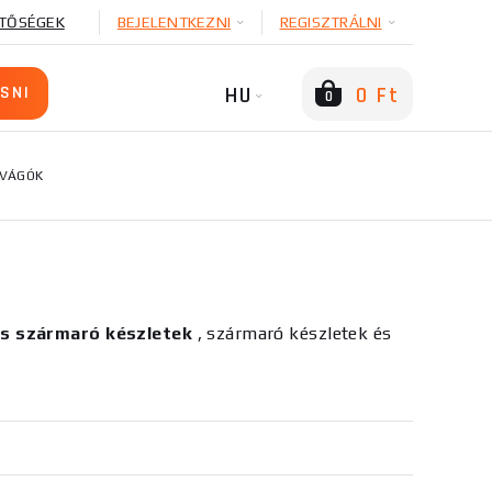
TŐSÉGEK
BEJELENTKEZNI
REGISZTRÁLNI
HU
0 Ft
0
YVÁGÓK
s szármaró készletek
, szármaró készletek és