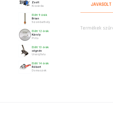
Zsolt
JAVASOLT
Kisvárda
Előtt 9 órák
Brian
Szombathely
Termékek szűr
Előtt 12 órák
Károly
Pirto
Előtt 13 órák
cégnév
Uraiújfalu
Előtt 14 órák
Róbert
Domaszek