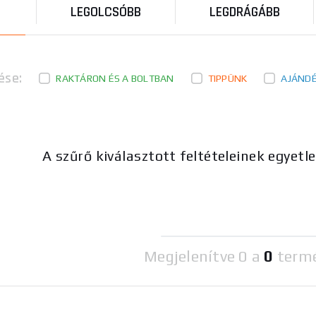
LEGOLCSÓBB
LEGDRÁGÁBB
ése:
RAKTÁRON ÉS A BOLTBAN
TIPPÜNK
AJÁND
A szűrő kiválasztott feltételeinek egyetl
Megjelenítve
0 a
0
term