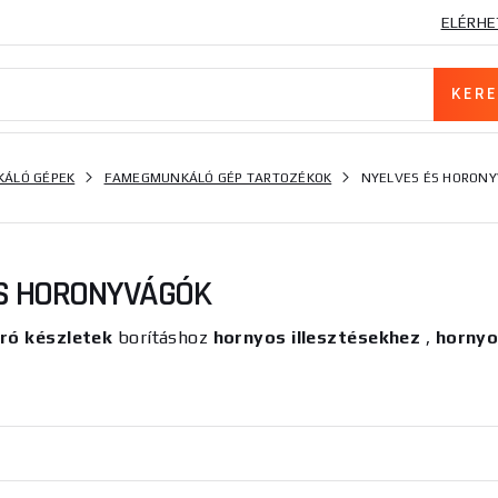
ELÉRHE
ÁLÓ GÉPEK
FAMEGMUNKÁLÓ GÉP TARTOZÉKOK
NYELVES ÉS HORON
ÉS HORONYVÁGÓK
ró készletek
borításhoz
hornyos illesztésekhez
,
hornyo