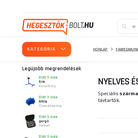
KATEGÓRIA
HONLAP
FAMEGMUNK
Legújabb megrendelések
NYELVES 
Előtt 3 órák
Erik
Keszthely
Speciális
szárma
Előtt 3 órák
távtartók.
Attila
Csanádapáca
Előtt 3 órák
gergő
Hatvan
Előtt 3 órák