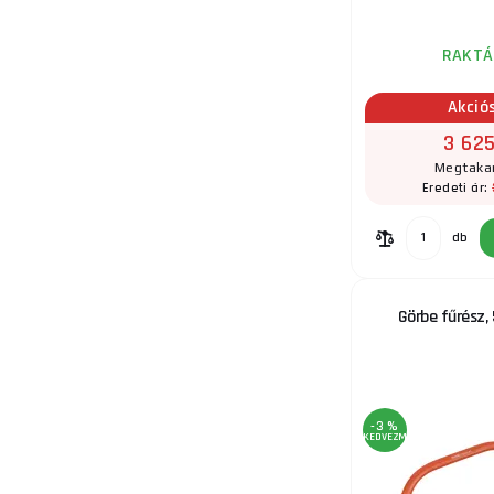
RAKTÁ
Akció
3 625
Megtakar
Eredeti ár:
db
Görbe fűrész,
-3 %
KEDVEZMÉNY