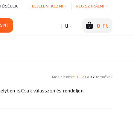
TŐSÉGEK
BEJELENTKEZNI
REGISZTRÁLNI
HU
0 Ft
0
Megjelenítve
1
-
20
a
37
termékek
elyben is.Csak válasszon és rendeljen.