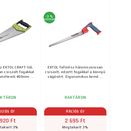
-3 %
KEDVEZMÉNY
z EXTOL CRAFT-tól,
EXTOL fafűrész háromszorosan
 csiszolt fogakkal.
csiszolt, edzett fogakkal a könnyű
améterek:400mm ...
vágásért. Ergonomikus kemé ...
AKTÁRON
RAKTÁRON
kciós ár
Akciós ár
 920 Ft
2 695 Ft
takarít 3%
Megtakarít 3%