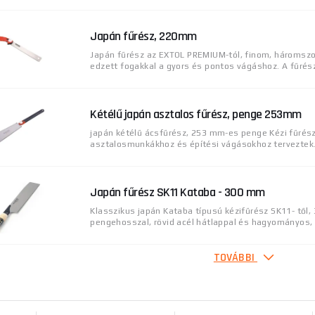
Japán fűrész, 220mm
Japán fűrész az EXTOL PREMIUM-tól, finom, háromszo
edzett fogakkal a gyors és pontos vágáshoz. A fűrész 
Kétélű japán asztalos fűrész, penge 253mm
japán kétélű ácsfűrész, 253 mm-es penge Kézi fűrész
asztalosmunkákhoz és építési vágásokhoz terveztek. 
Japán fűrész SK11 Kataba - 300 mm
Klasszikus japán Kataba típusú kézifűrész SK11- től
pengehosszal, rövid acél hátlappal és hagyományos, r
TOVÁBBI
Japán E-VALUE Kataba fűrész tartalék pengév
Japán Kataba típusú kézifűrész az E-VALUE- tól, 26
pengehosszal. Tartalék penge tartozék. Rövid acél hát