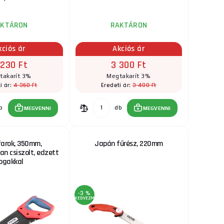
AKTÁRON
RAKTÁRON
kciós ár
Akciós ár
 230 Ft
3 300 Ft
takarít 3%
Megtakarít 3%
4 360 Ft
3 400 Ft
i ár:
Eredeti ár:
b
db
MEGVENNI
MEGVENNI
farok, 350mm,
Japán fűrész, 220mm
n csiszolt, edzett
ogakkal
-3 %
KEDVEZMÉNY