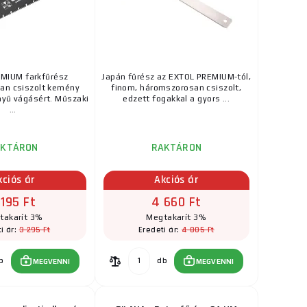
MIUM farkfűrész
Japán fűrész az EXTOL PREMIUM-tól,
an csiszolt kemény
finom, háromszorosan csiszolt,
nyű vágásért. Műszaki
edzett fogakkal a gyors ...
...
AKTÁRON
RAKTÁRON
kciós ár
Akciós ár
 195 Ft
4 660 Ft
takarít 3%
Megtakarít 3%
3 295 Ft
4 805 Ft
i ár:
Eredeti ár:
b
db
MEGVENNI
MEGVENNI