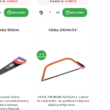
3 010 Ft
2 780 Ft
i ár:
Eredeti ár:
b
db
MEGVENNI
MEGVENNI
űrész 500mm
Fűrész, 610mm/24"
-3 %
KEDVEZMÉNY
ocasta fűrész
EXTOL PREMIUM faívfűrész, száraz
an csiszolt kemény
fa szeletelés. Az acélkeret ellipszis
kal a könnyű
alakú profilja növe ...
Specifikációk ...