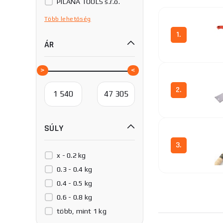
PILANA TOOLS s.r.o.
SK11
Több
lehetőség
Silky
1.
ÁR
Stanley
Suizan
2.
SÚLY
3.
x - 0.2 kg
0.3 - 0.4 kg
0.4 - 0.5 kg
0.6 - 0.8 kg
4.
több, mint 1 kg