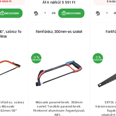
3 560 Ft
Eredet
ÁFA nélkül 5 591 Ft
db
d
MEGVENNI
MEGVENNI
0", száraz fa
Fémfűrész, 300mm-es szelet
Farkf
lése
-3 %
-3 %
KEDVEZMÉNY
KEDVEZMÉNY
vfűrész, száraz
Műszaki paraméterek: 300mm
EXTOL 
s.Műszaki
szelet További paraméterek:
háromszoros
:762mm/30"
fémkeret alumínium fogantyúval,
fogak
ABS ...
vágásért.