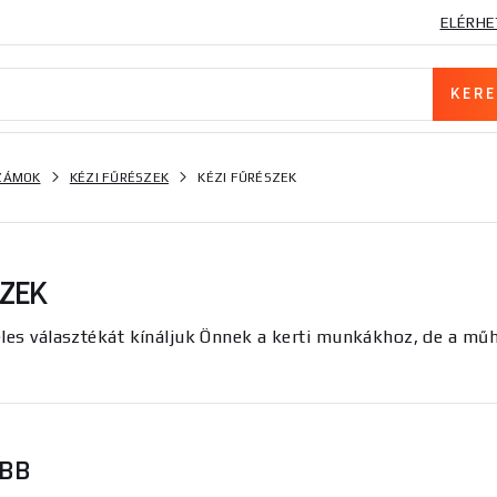
ELÉRHE
SZÁMOK
KÉZI FŰRÉSZEK
KÉZI FŰRÉSZEK
SZEK
les választékát kínáljuk Önnek a kerti munkákhoz, de a műh
ŐBB