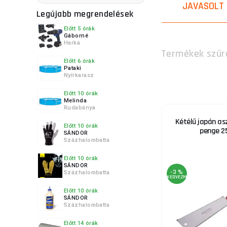
JAVASOLT
Legújabb megrendelések
Előtt 5 órák
5.
Gáborné
Harka
Termékek szűr
Előtt 6 órák
Pataki
Nyírkarasz
6.
Előtt 10 órák
Melinda
Rudabánya
Kétélű japán asz
Előtt 10 órák
penge 
SÁNDOR
Százhalombatta
7.
Előtt 10 órák
SÁNDOR
-3 %
Százhalombatta
KEDVEZMÉNY
Előtt 10 órák
SÁNDOR
8.
Százhalombatta
Előtt 14 órák