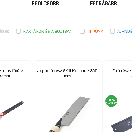
LEGOLCSÓBB
LEGDRÁGÁBB
Fémfűrész, 300mm-es szelet
Műszaki paraméterek: 300mm szelet További paramé
alumínium fogantyúval, ABS műanyaggal és TPR gumiv
ése:
RAKTÁRON ÉS A BOLTBAN
TIPPÜNK
AJÁND
Egyenesre vágva, műanyaggal. fogantyúk, pe
480/250mm
Egyenes vágó, műanyag markolatokkal, penge hoss
Egyenes vágókést műanyag markolattal, vágásra terve
talos fűrész,
Japán fűrész SK11 Kataba - 300
Fafűrész -
253mm
mm
Fafűrész - csapszegfűrész, 350mm
Fafűrész, úgynevezett tenon fűrész az EXTOL PREMI
csiszolt, edzett foggal. Ergonomikus kemény műanyag
-3 %
KEDVEZMÉNY
Fűrészfarok, 350mm, háromszorosan csiszolt, 
EXTOL PREMIUM farkfűrész háromszorosan csiszolt k
könnyű vágásért. Műszaki paraméterek:9 fog per 25m