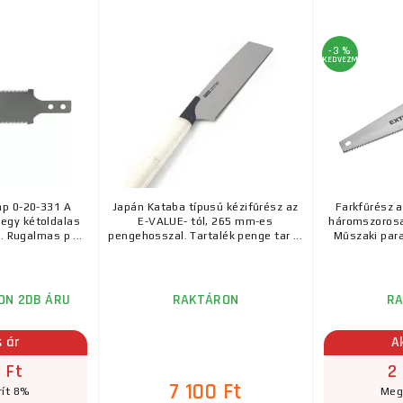
-3 %
KEDVEZMÉNY
ap 0-20-331 A
Japán Kataba típusú kézifűrész az
Farkfűrész a
egy kétoldalas
E-VALUE- tól, 265 mm-es
háromszorosan
. Rugalmas p ...
pengehosszal. Tartalék penge tar ...
Műszaki par
ON 2DB ÁRU
RAKTÁRON
R
s ár
A
 Ft
2
7 100 Ft
ít 8%
Meg