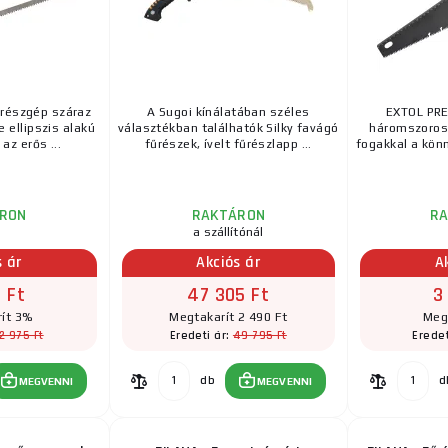
részgép száraz
A Sugoi kínálatában széles
EXTOL PRE
 ellipszis alakú
választékban találhatók Silky favágó
háromszoros
 az erős ...
fűrészek, ívelt fűrészlapp ...
fogakkal a kön
RON
RAKTÁRON
R
a szállítónál
s ár
Akciós ár
A
 Ft
47 305 Ft
3
ít 3%
Megtakarít 2 490 Ft
Meg
2 975 Ft
49 795 Ft
Eredeti ár:
Eredet
db
d
MEGVENNI
MEGVENNI