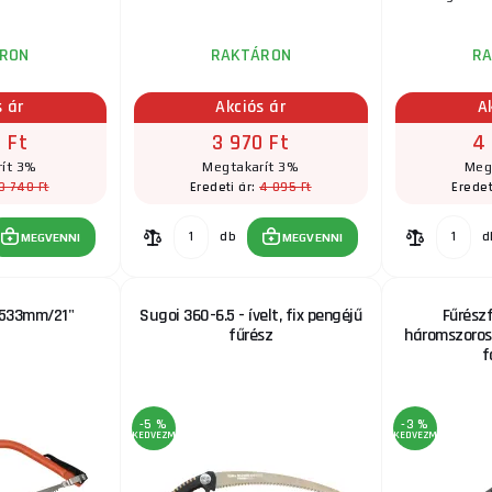
RON
RAKTÁRON
R
s ár
Akciós ár
A
 Ft
3 970 Ft
4
ít 3%
Megtakarít 3%
Meg
3 740 Ft
4 095 Ft
Eredeti ár:
Eredet
db
d
MEGVENNI
MEGVENNI
 533mm/21"
Sugoi 360-6.5 - ívelt, fix pengéjű
Fűrész
fűrész
háromszorosa
f
-5 %
-3 %
KEDVEZMÉNY
KEDVEZMÉNY