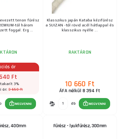
4 230 Ft
RAKTÁRON
evezett tenon fűrész
Klasszikus japán Kataba kézifűrész
 fogakkal a könnyű
REMIUM-tól három
a SUIZAN -tól rövid acél hátlappal és
ks
MEGVENNI
zett foggal. Erg ...
klasszikus nyélle ...
17 225 Ft
RAKTÁRON
a szállítónál
AKTÁRON
RAKTÁRON
és vezetőkkel a
ks
MEGVENNI
 ...
kciós ár
 540 Ft
10 660 Ft
10 660 Ft
takarít 3%
RAKTÁRON
3 650 Ft
i ár:
ÁFA nélkül 8 394 Ft
d acél hátlappal és
ks
MEGVENNI
b
db
MEGVENNI
MEGVENNI
űrész, 400mm
Fűrész - lyukfűrész, 300mm