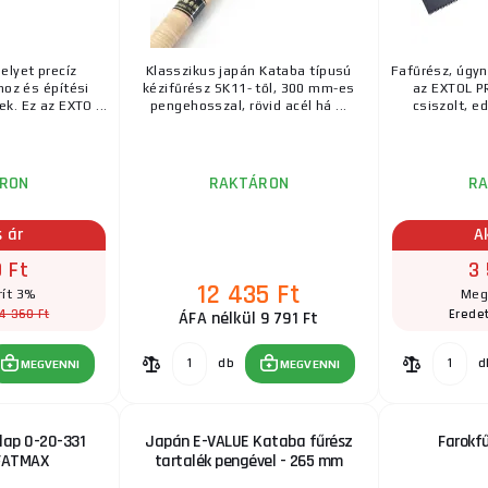
Farkfűrész 500mm
elyet precíz
Klasszikus japán Kataba típusú
Fafűrész, úgyn
EXTOL ocasta fűrész háromszorosan csiszolt kemény
oz és építési
kézifűrész SK11- től, 300 mm-es
az EXTOL P
vágásért.Specifikációk:500mm9 fog per 25mm
k. Ez az EXTO ...
pengehosszal, rövid acél há ...
csiszolt, ed
Gérdfűrész 600mm
RON
RAKTÁRON
R
Gérvágó fűrész 600 mm Fém gérvágó fűrész kerettel 
fűrész vezetéséhez. Ütköző a beállított szög rögzítésé
s ár
A
 Ft
3
Japán fűrész SUIZAN Kataba - 260 mm
12 435 Ft
ít 3%
Meg
4 360 Ft
Eredet
ÁFA nélkül 9 791 Ft
Klasszikus japán Kataba kézifűrész a SUIZAN -tól rövi
klasszikus nyéllel. Ideális fa finom és precíz ...
db
d
MEGVENNI
MEGVENNI
lap 0-20-331
Japán E-VALUE Kataba fűrész
Farokf
FATMAX
tartalék pengével - 265 mm