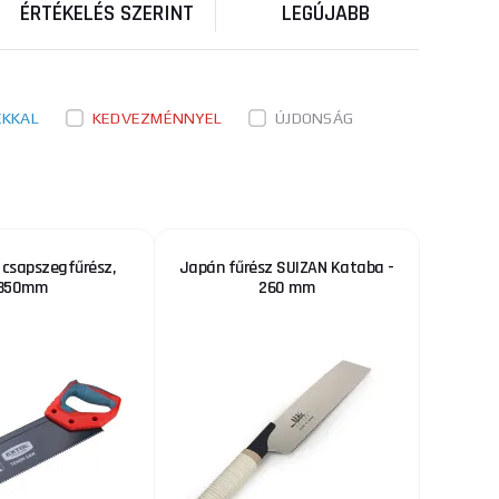
ÉRTÉKELÉS SZERINT
LEGÚJABB
3 970 Ft
RAKTÁRON
terek: fémkeret
ks
MEGVENNI
al bev ...
ÉKKAL
KEDVEZMÉNNYEL
ÚJDONSÁG
6 820 Ft
ngehossz
RAKTÁRON
za 480/250 mm
ks
MEGVENNI
zve. A p ...
 csapszegfűrész,
Japán fűrész SUIZAN Kataba -
3 540 Ft
350mm
260 mm
RAKTÁRON
UM-tól három
ks
MEGVENNI
 fogant ...
3 195 Ft
edzett fogakkal
RAKTÁRON
emény fogakkal a
ks
MEGVENNI
m350 ...