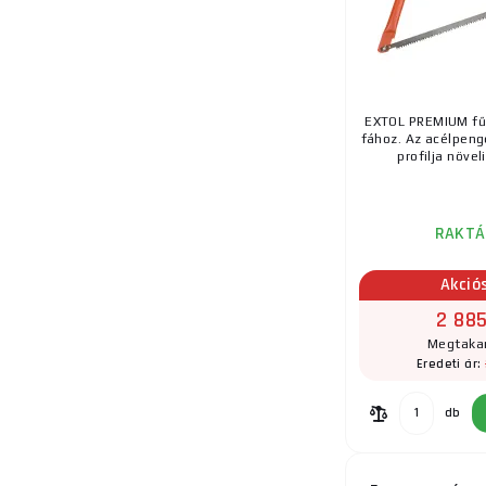
EXTOL PREMIUM fű
fához. Az acélpenge
profilja növeli
RAKTÁ
Akció
2 885
Megtakar
Eredeti ár:
db