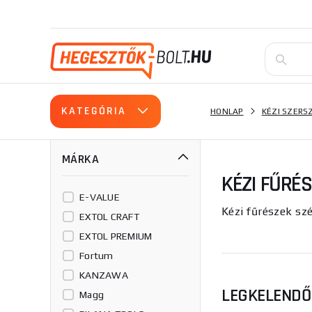
KATEGÓRIA
HONLAP
KÉZI SZER
MÁRKA
KÉZI FŰRÉ
E-VALUE
Kézi fűrészek szé
EXTOL CRAFT
EXTOL PREMIUM
Fortum
KANZAWA
LEGKELEND
Magg