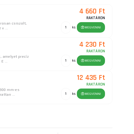
4 660 Ft
RAKTÁRON
rosan csiszolt,
ks
MEGVENNI
v ...
4 230 Ft
RAKTÁRON
, amelyet precíz
ks
MEGVENNI
E ...
12 435 Ft
RAKTÁRON
, 300 mm-es
ks
MEGVENNI
attan ...
7 100 Ft
el - 265 mm
RAKTÁRON
5 mm-es
ks
MEGVENNI
lappal és ...