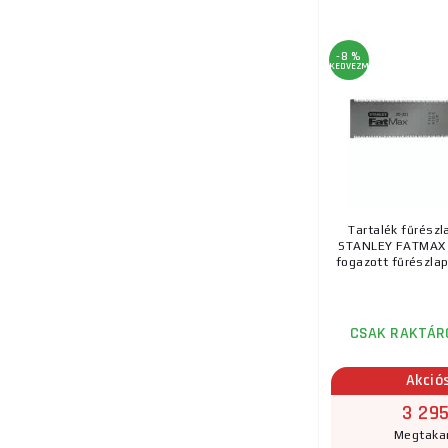
-8 %
KEDVEZMÉNY
Tartalék fűrészl
STANLEY FATMAX 
fogazott fűrészlap
CSAK RAKTÁR
Akció
3 295
Megtakar