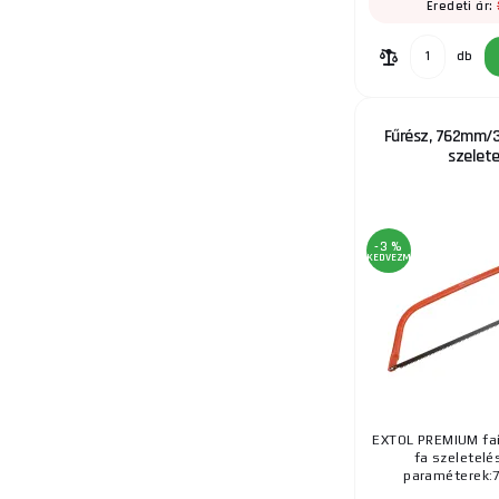
Eredeti ár:
db
Fűrész, 762mm/3
szelete
-3 %
KEDVEZMÉNY
EXTOL PREMIUM faí
fa szeletelé
paraméterek