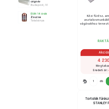
cégnév
Budapest, IV.
Előtt 14 órák
9.
Kézi fűrész, am
Zsuzsa
asztalosmunkákh
Tatabánya
vágásokhoz tervezte
RAKTÁ
10.
Akció
4 230
Megtakar
11.
Eredeti ár:
db
Tartalék fűrész
STANLEY 