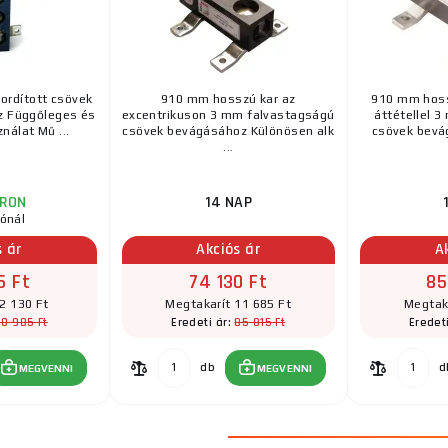
ásárlással vagy fizetéssel kapcsolatos tanácsért ne habozzo
ordított csövek
910 mm hosszú kar az
910 mm hoss
z Függőleges és
excentrikuson 3 mm falvastagságú
áttétellel 
nálat Mű ...
csövek bevágásához Különösen alk
csövek bevág
...
RON
14 NAP
tónál
s ár
Akciós ár
A
5 Ft
74 130 Ft
85
2 130 Ft
Megtakarít 11 685 Ft
Megtaka
70 985 Ft
85 815 Ft
Eredeti ár:
Eredet
db
d
MEGVENNI
MEGVENNI