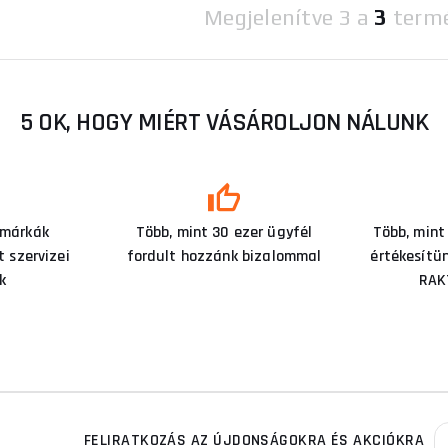
Megjelenítve
3 a
3
term
5 OK, HOGY MIÉRT VÁSÁROLJON NÁLUNK
 márkák
Több, mint 30 ezer ügyfél
Több, mint
 szervizei
fordult hozzánk bizalommal
értékesítü
k
RAK
FELIRATKOZÁS AZ ÚJDONSÁGOKRA ÉS AKCIÓKRA