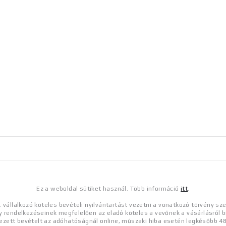
Ez a weboldal sütiket használ. Több információ
itt
.
o. vállalkozó köteles bevételi nyilvántartást vezetni a vonatkozó törvény sze
y rendelkezéseinek megfelelően az eladó köteles a vevőnek a vásárlásról biz
kezett bevételt az adóhatóságnál online, műszaki hiba esetén legkésőbb 48 