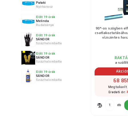
Pataki
Nyírkarasz
Kiválasztással, v
Előtt 19 órák
Melinda
Rudabánya
90°-os szögben elf
csatlakoztatásáho
Előtt 19 órák
vízszintes hasz
SÁNDOR
Százhalombatta
Előtt 19 órák
RAKTÁ
SÁNDOR
Százhalombatta
a szállí
Akció
Előtt 19 órák
SÁNDOR
68 85
Százhalombatta
Megtakarít 
Eredeti ár:
db