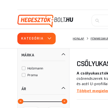
KATEGÓRIA
HONLAP
FÉMMEGMUN
MÁRKA
CSŐLYUKA
Holzmann
A csőlyukasztó
Proma
csőrendszerek ki
és acél U-profil
ÁR
elengedhetetlen 
Többet megjelení
Főbb jellemzők: