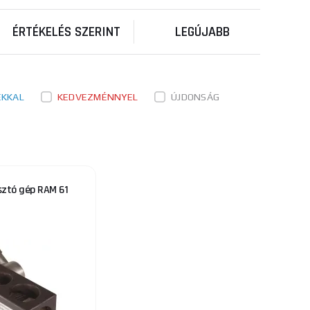
csőlyukasztó nagy erőkifejtést biztosít,
ÉRTÉKELÉS SZERINT
LEGÚJABB
eleértve a gáz-, rozsdamentes acél-,
a T-kötésekhez vagy dupla sarokkötésekhez,
ÉKKAL
KEDVEZMÉNNYEL
ÚJDONSÁG
átmérőjű lyukak létrehozását, amelyek széles
ti azon munkahelyzetek spektrumát, amelyekben
sztó gép RAM 61
s falvastagságig, ideális a legtöbb szabványos
csőrendszerek összeszerelésében résztvevők
ságos és esztétikus szerkezetek létrehozásához
nyű kezelhetőségüknek köszönhetően ezek az