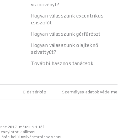
vízinövényt?
Hogyan válasszunk excentrikus
csiszolót
Hogyan válasszunk gérfűrészt
Hogyan válasszunk olajteknő
szivattyút?
További hasznos tanácsok
Oldaltérkép
Személyes adatok védelme
rint 2017. március 1-től.
onylatot kiállítani.
órán belül nyilvántartásba venni.