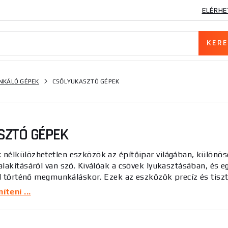
ELÉRHE
KÁLÓ GÉPEK
CSŐLYUKASZTÓ GÉPEK
SZTÓ GÉPEK
k
nélkülözhetetlen eszközök az építőipar világában, különöse
alakításáról van szó. Kiválóak a csövek lyukasztásában, és 
lal történő megmunkáláskor. Ezek az eszközök precíz és tisz
a minőségi és biztonságos szerkezetek létrehozásához.
teni ...