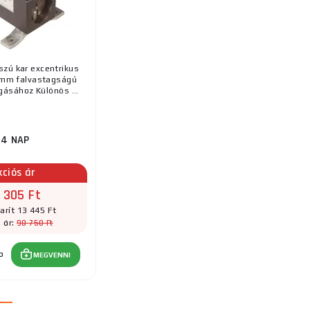
n kapcsolatba lépni velünk
, szívesen segítünk.
zú kar excentrikus
3 mm falvastagságú
ásához Különös ...
14 NAP
kciós ár
 305 Ft
rít 13 445 Ft
98 750 Ft
i ár:
b
MEGVENNI