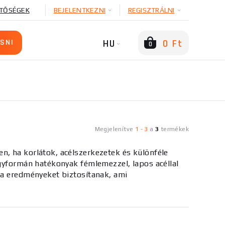
TŐSÉGEK
BEJELENTKEZNI
REGISZTRÁLNI
HU
0 Ft
0
Megjelenítve
1
-
3
a
3
termékek
n, ha korlátok, acélszerkezetek és különféle
egyformán hatékonyak fémlemezzel, lapos acéllal
ta eredményeket biztosítanak, ami