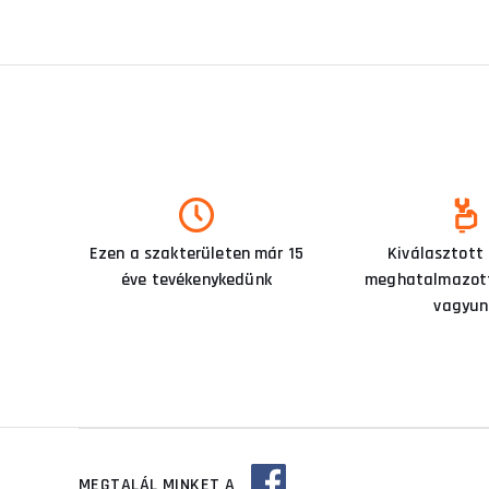
Ezen a szakterületen már 15
Kiválasztott
éve tevékenykedünk
meghatalmazott
vagyun
MEGTALÁL MINKET A