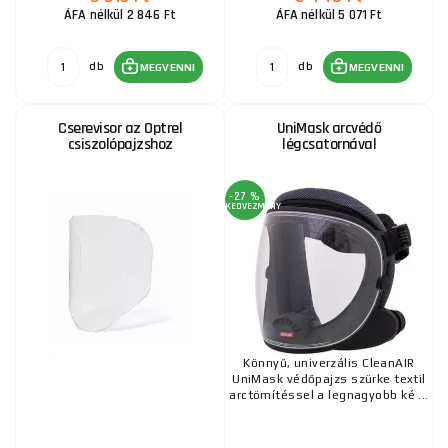
ÁFA nélkül 2 846 Ft
ÁFA nélkül 5 071 Ft
db
db
MEGVENNI
MEGVENNI
Cserevisor az Optrel
UniMask arcvédő
csiszolópajzshoz
légcsatornával
-27 %
KEDVEZMÉNY
Könnyű, univerzális CleanAIR
UniMask védőpajzs szürke textil
arctömítéssel a legnagyobb ké ...