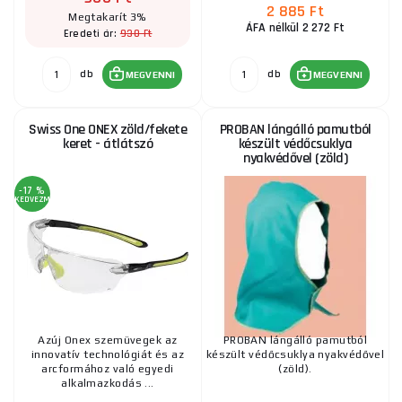
2 885 Ft
Megtakarít 3%
ÁFA nélkül 2 272 Ft
930 Ft
Eredeti ár:
KÉK
- kellemes érzés a szem számára, enyhíti a fáradtságot a
napfény és a vakító fény idején, véd az ütődések és az UV-fény
db
db
ellen.
MEGVENNI
MEGVENNI
Swiss One ONEX zöld/fekete
PROBAN lángálló pamutból
keret - átlátszó
készült védőcsuklya
nyakvédővel (zöld)
-17 %
KEDVEZMÉNY
Azúj Onex szemüvegek az
PROBAN lángálló pamutból
innovatív technológiát és az
készült védőcsuklya nyakvédővel
arcformához való egyedi
(zöld).
alkalmazkodás ...