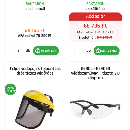
RAKTÁRON
RAKTÁRON
a szállítónál
a szállítónál
Akciós ár
68 795 Ft
89 165 Ft
Megtakarít 25 475 Ft
ÁFA nélkül 70 209 Ft
94 270 Ft
Eredeti ár:
db
db
MEGVENNI
MEGVENNI
Teljes védőpajzs fejpánttal,
GEBOL - READER
drótrácsos védőrács
védőszemüveg - tiszta 2,0
dioptria
-3 %
KEDVEZMÉNY