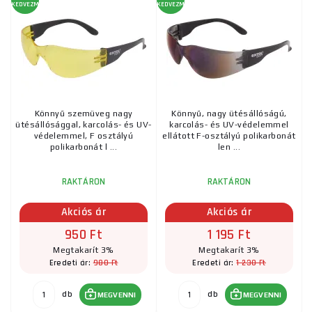
KEDVEZMÉNY
KEDVEZMÉNY
Könnyű szemüveg nagy
Könnyű, nagy ütésállóságú,
ütésállósággal, karcolás- és UV-
karcolás- és UV-védelemmel
védelemmel, F osztályú
ellátott F-osztályú polikarbonát
polikarbonát l ...
len ...
RAKTÁRON
RAKTÁRON
Akciós ár
Akciós ár
950 Ft
1 195 Ft
Megtakarít 3%
Megtakarít 3%
980 Ft
1 230 Ft
Eredeti ár:
Eredeti ár:
db
db
MEGVENNI
MEGVENNI