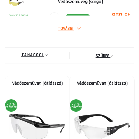
Védőszemüveg (sárga)
950 Ft
RAKTÁRON
ks
MEGVENNI
TOVÁBBI
Hegesztőszemüveg
TANÁCSOL
5 955 Ft
SZŰRÉS
RAKTÁRON
ks
MEGVENNI
Védőszemüveg (átlátszó)
Védőszemüveg (átlátszó)
SAFETY KIDS védőszemüveg (kék)
2 885 Ft
RAKTÁRON
ks
MEGVENNI
-3 %
-3 %
KEDVEZMÉNY
KEDVEZMÉNY
Lézeres kiemelő szemüveg. fénysugár kiemelés,
zöld
2 090 Ft