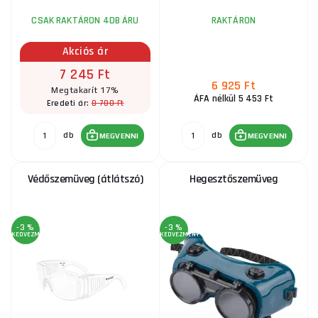
CSAK RAKTÁRON 4DB ÁRU
RAKTÁRON
Akciós ár
7 245 Ft
6 925 Ft
Megtakarít 17%
ÁFA nélkül 5 453 Ft
8 700 Ft
Eredeti ár:
db
db
MEGVENNI
MEGVENNI
Védőszemüveg (átlátszó)
Hegesztőszemüveg
-3 %
-3 %
KEDVEZMÉNY
KEDVEZMÉNY