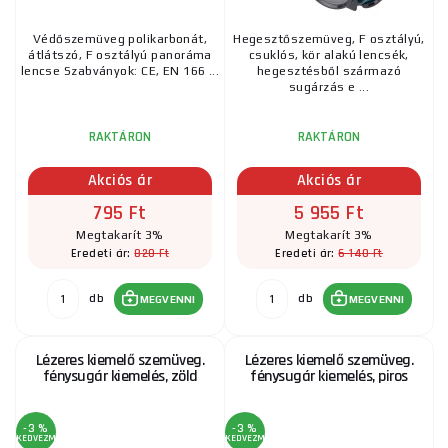
Védőszemüveg polikarbonát,
Hegesztőszemüveg, F osztályú,
átlátszó, F osztályú panoráma
csuklós, kör alakú lencsék,
lencse Szabványok: CE, EN 166 ...
hegesztésből származó
sugárzás e ...
RAKTÁRON
RAKTÁRON
Akciós ár
Akciós ár
795 Ft
5 955 Ft
Megtakarít 3%
Megtakarít 3%
820 Ft
6 140 Ft
Eredeti ár:
Eredeti ár:
db
db
MEGVENNI
MEGVENNI
Lézeres kiemelő szemüveg.
Lézeres kiemelő szemüveg.
fénysugár kiemelés, zöld
fénysugár kiemelés, piros
-3 %
-3 %
KEDVEZMÉNY
KEDVEZMÉNY