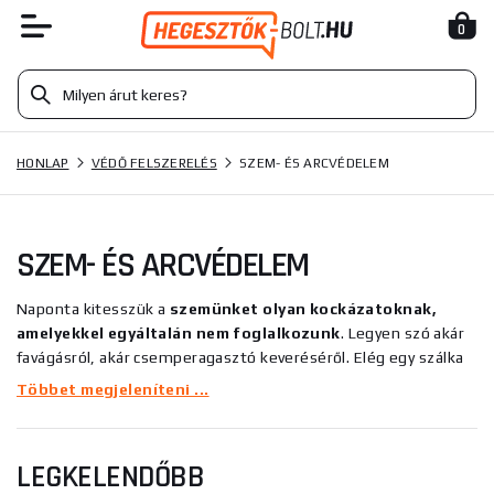
0
HONLAP
VÉDŐ FELSZERELÉS
SZEM- ÉS ARCVÉDELEM
SZEM- ÉS ARCVÉDELEM
Naponta kitesszük a
szemünket olyan kockázatoknak,
amelyekkel egyáltalán nem foglalkozunk
. Legyen szó akár
favágásról, akár csemperagasztó keveréséről. Elég egy szálka
vagy egy csepp ragasztó, és máris súlyos szemkárosodás
Többet megjeleníteni ...
következhet be. A védőszemüveg kiválasztásának kulcsa az,
hogy hogyan illeszkedik.
Nemcsak kényelmesnek kell lennie,
de nem szabad, hogy túl sok hely legyen az arca és a
LEGKELENDŐBB
napellenző (védőlencse) között. Így a szilánkoknak és más