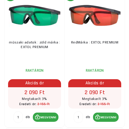
műszaki adatok : zöld márka :
RedMárka : EXTOL PREMIUM
EXTOL PREMIUM
RAKTÁRON
RAKTÁRON
Akciós ár
Akciós ár
2 090 Ft
2 090 Ft
Megtakarít 3%
Megtakarít 3%
2 155 Ft
2 155 Ft
Eredeti ár:
Eredeti ár:
db
db
MEGVENNI
MEGVENNI