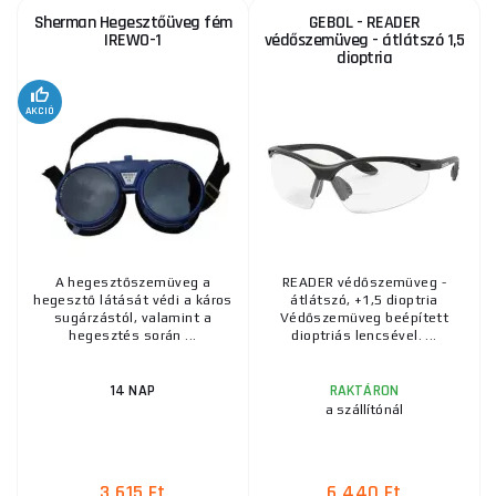
Sherman Hegesztőüveg fém
GEBOL - READER
IREWO-1
védőszemüveg - átlátszó 1,5
dioptria
AKCIÓ
A hegesztőszemüveg a
READER védőszemüveg -
hegesztő látását védi a káros
átlátszó, +1,5 dioptria
sugárzástól, valamint a
Védőszemüveg beépített
hegesztés során ...
dioptriás lencsével. ...
14 NAP
RAKTÁRON
a szállítónál
3 615 Ft
6 440 Ft