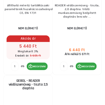
állítható méretű tartóMűszaki
READER védőszemüveg - tiszta,
paraméterek:huzalrácsszabványok:
2,0 dioptria. Védő
CE, EN 1731
munkaszemüveg beépített
dioptriás lencsév ...
NEM ELÉRHETŐ
NEM ELÉRHETŐ
Akciós ár
5 440 Ft
6 440 Ft
Megtakarít 3%
ÁFA nélkül 5 071 Ft
5 605 Ft
Eredeti ár:
db
db
MEGVENNI
MEGVENNI
GEBOL - READER
védőszemüveg - tiszta 2,5
dioptria