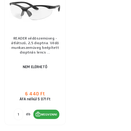
READER védőszemüveg -
átlátszó, 2,5 dioptria. Védő
munkaszemüveg beépített
dioptriás lencs ...
NEM ELÉRHETŐ
6 440 Ft
ÁFA nélkül 5 071 Ft
db
MEGVENNI