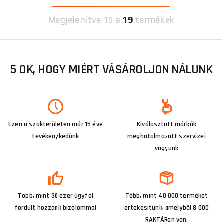
Megjelenítve
19 a
19
termékek
5 OK, HOGY MIÉRT VÁSÁROLJON NÁLUNK
Ezen a szakterületen már 15 éve
Kiválasztott márkák
tevékenykedünk
meghatalmazott szervizei
vagyunk
Több, mint 30 ezer ügyfél
Több, mint 40 000 terméket
fordult hozzánk bizalommal
értékesítünk, amelyből 8 000
RAKTÁRon van.