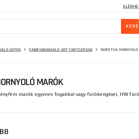
ELÉRHE
ÁLÓ GÉPEK
FAMEGMUNKÁLÓ GÉP TARTOZÉKOK
BOROTVA HORNYOLÓ
HORNYOLÓ MARÓK
ényfém marók egyenes fogakkal vagy fúrókengével, HW fúr
ŐBB