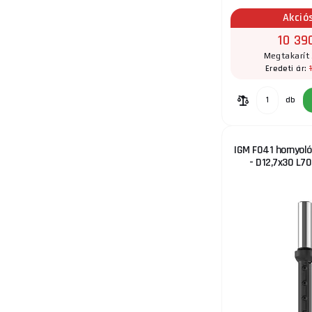
Akció
10 39
Megtakarít 
Eredeti ár:
db
IGM F041 hornyoló
- D12,7x30 L7