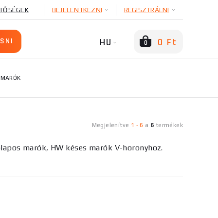
TŐSÉGEK
BEJELENTKEZNI
REGISZTRÁLNI
HU
0 Ft
0
 MARÓK
Megjelenítve
1
-
6
a
6
termékek
ólapos marók, HW késes marók V-horonyhoz.