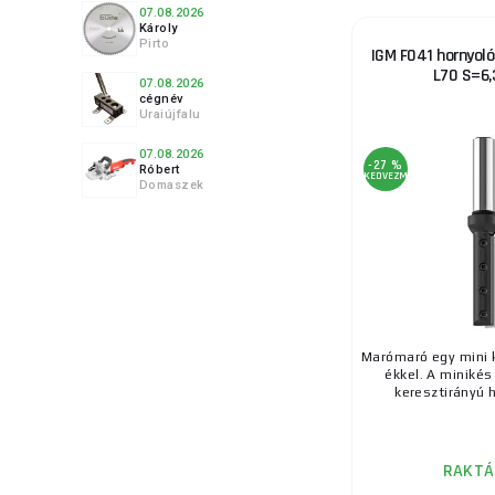
07.08.2026
Károly
Pirto
IGM F041 hornyoló
L70 S=6
07.08.2026
cégnév
Uraiújfalu
07.08.2026
-27 %
Róbert
KEDVEZMÉNY
Domaszek
Marómaró egy mini k
ékkel. A minikés
keresztirányú h
RAKTÁ