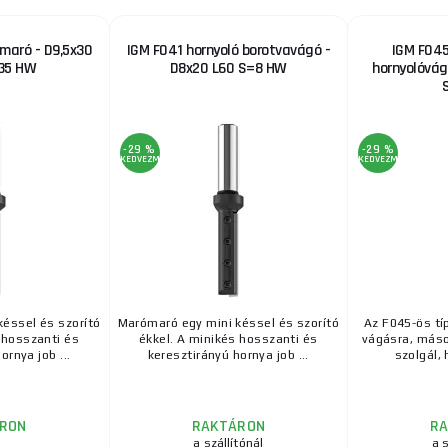
maró - D9,5x30
IGM F041 hornyoló borotvavágó -
IGM F04
,35 HW
D8x20 L60 S=8 HW
hornyolóvág
-29 %
-29 %
KEDVEZMÉNY
KEDVEZMÉNY
éssel és szorító
Marómaró egy mini késsel és szorító
Az F045-ös tí
 hosszanti és
ékkel. A minikés hosszanti és
vágásra, máso
ornya job ...
keresztirányú hornya job ...
szolgál, 
RON
RAKTÁRON
R
a szállítónál
a s