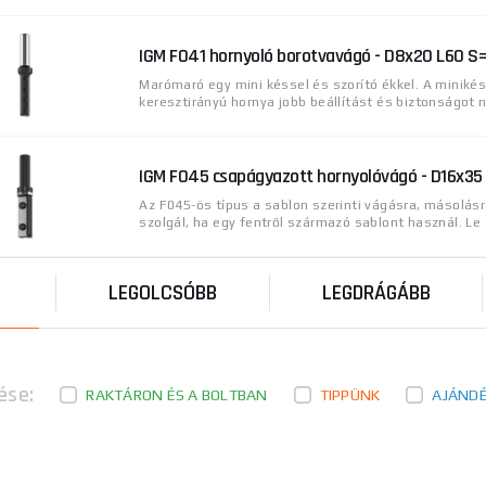
IGM F041 hornyoló borotvavágó - D8x20 L60 
Marómaró egy mini késsel és szorító ékkel. A miniké
keresztirányú hornya jobb beállítást és biztonságot ny
IGM F045 csapágyazott hornyolóvágó - D16x3
Az F045-ös típus a sablon szerinti vágásra, másolás
szolgál, ha egy fentről származó sablont használ. Le .
LEGOLCSÓBB
LEGDRÁGÁBB
ése:
RAKTÁRON ÉS A BOLTBAN
TIPPÜNK
AJÁND