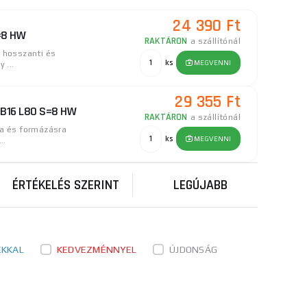
24 390 Ft
S=8 HW
RAKTÁRON
a szállítónál
s hosszanti és
ks
MEGVENNI
 ...
29 355 Ft
5 B16 L80 S=8 HW
RAKTÁRON
a szállítónál
ra és formázásra
ks
MEGVENNI
..
ÉRTÉKELÉS SZERINT
LEGÚJABB
ÉKKAL
KEDVEZMÉNNYEL
ÚJDONSÁG