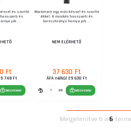
éssel és szorító
Marómaró egy mini késsel és szorító
 hosszanti és
ékkel. A minikés hosszanti és
ornya job ...
keresztirányú hornya job ...
RHETŐ
NEM ELÉRHETŐ
0 Ft
37 630 Ft
15 748 Ft
ÁFA nélkül 29 630 Ft
db
MEGVENNI
MEGVENNI
Megjelenítve
6 a
6
term