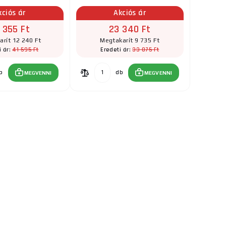
kciós ár
Akciós ár
 355 Ft
23 340 Ft
rít 12 240 Ft
Megtakarít 9 735 Ft
41 595 Ft
33 075 Ft
i ár:
Eredeti ár:
b
db
MEGVENNI
MEGVENNI