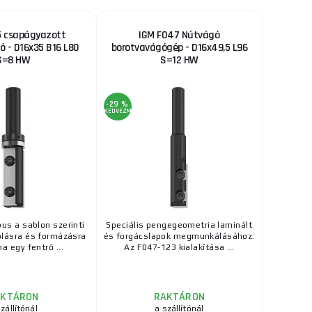
5 csapágyazott
IGM F047 Nútvágó
ó - D16x35 B16 L80
borotvavágógép - D16x49,5 L96
S=8 HW
S=12 HW
-29 %
KEDVEZMÉNY
pus a sablon szerinti
Speciális pengegeometria laminált
lásra és formázásra
és forgácslapok megmunkálásához.
ha egy fentrő ...
Az F047-123 kialakítása ...
AKTÁRON
RAKTÁRON
zállítónál
a szállítónál