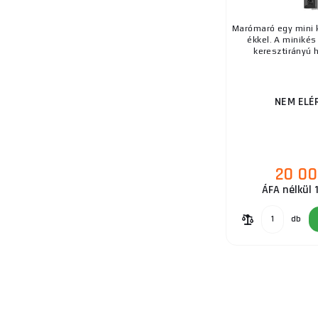
Marómaró egy mini k
ékkel. A minikés
keresztirányú h
NEM ELÉ
20 00
ÁFA nélkül 
db