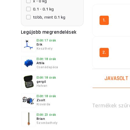
x - 0 kg
0.1 - 0.1 kg
több, mint 0.1 kg
1.
Legújabb megrendelések
Előtt 17 órák
Erik
Keszthely
2.
Előtt 18 órák
Attila
Csanádapáca
JAVASOLT
Előtt 18 órák
gergő
Hatvan
Előtt 18 órák
Zsolt
Termékek szűr
Kisvárda
Előtt 23 órák
Brian
Szombathely