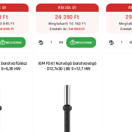
s ár
Akciós ár
A
0 Ft
24 390 Ft
29
3 845 Ft
Megtakarít 10 160 Ft
Megtaka
14 235 Ft
34 550 Ft
Eredeti ár:
Eredet
db
d
MEGVENNI
MEGVENNI
 borotvafűrész
IGM F041 Nútvágó borotvavágó
0 S=6,35 HW
- D12,7x30 L80 S=12,7 HW