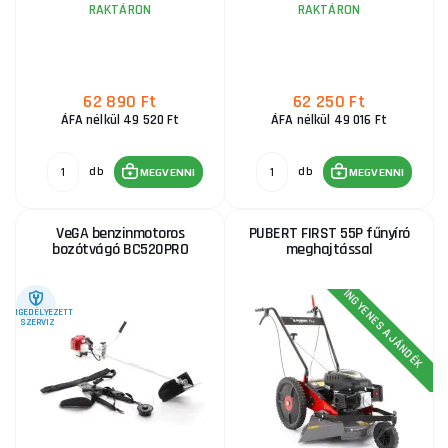
RAKTÁRON
RAKTÁRON
62 890 Ft
62 250 Ft
ÁFA nélkül 49 520 Ft
ÁFA nélkül 49 016 Ft
db
db
MEGVENNI
MEGVENNI
VeGA benzinmotoros
PUBERT FIRST 55P fűnyíró
bozótvágó BC520PRO
meghajtással
INGYENES AJÁNDÉK
ENGEDÉLYEZETT
SZERVIZ