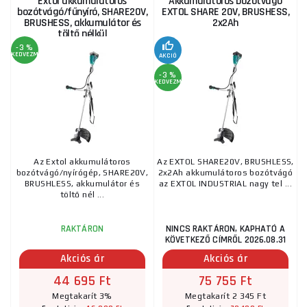
Extol akkumulátoros
Akkumulátoros bozótvágó
bozótvágó/fűnyíró, SHARE20V,
EXTOL SHARE 20V, BRUSHESS,
BRUSHESS, akkumulátor és
2x2Ah
töltő nélkül
-3 %
KEDVEZMÉNY
AKCIÓ
-3 %
KEDVEZMÉNY
Az Extol akkumulátoros
Az EXTOL SHARE20V, BRUSHLESS,
bozótvágó/nyírógép, SHARE20V,
2x2Ah akkumulátoros bozótvágó
BRUSHLESS, akkumulátor és
az EXTOL INDUSTRIAL nagy tel ...
töltő nél ...
NINCS RAKTÁRON, KAPHATÓ A
RAKTÁRON
KÖVETKEZŐ CÍMRŐL 2026.08.31
Akciós ár
Akciós ár
44 695 Ft
75 755 Ft
Megtakarít 3%
Megtakarít 2 345 Ft