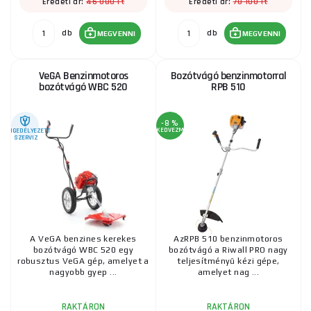
46 080 Ft
78 100 Ft
Eredeti ár:
Eredeti ár:
db
db
MEGVENNI
MEGVENNI
VeGA Benzinmotoros
Bozótvágó benzinmotorral
bozótvágó WBC 520
RPB 510
-8 %
KEDVEZMÉNY
ENGEDÉLYEZETT
SZERVIZ
A VeGA benzines kerekes
AzRPB 510 benzinmotoros
bozótvágó WBC 520 egy
bozótvágó a Riwall PRO nagy
robusztus VeGA gép, amelyet a
teljesítményű kézi gépe,
nagyobb gyep ...
amelyet nag ...
RAKTÁRON
RAKTÁRON