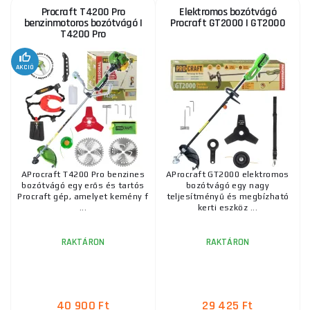
Procraft T4200 Pro
Elektromos bozótvágó
benzinmotoros bozótvágó |
Procraft GT2000 | GT2000
T4200 Pro
Procraft T4350-S benzinmotoros bozótvágó
osztott tengellyel | T4350-S
AKCIÓ
41 575 Ft
RAKTÁRON
a szállítónál
ks
MEGVENNI
Procraft 357GBC-S benzinmotoros bozótvágó
osztott tengellyel | 357GBC-S
51 610 Ft
RAKTÁRON
a szállítónál
AProcraft T4200 Pro benzines
ks
AProcraft GT2000 elektromos
MEGVENNI
bozótvágó egy erős és tartós
bozótvágó egy nagy
Procraft gép, amelyet kemény f
teljesítményű és megbízható
...
kerti eszköz ...
RAKTÁRON
RAKTÁRON
40 900 Ft
29 425 Ft