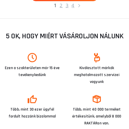
1
2
3
4
5 OK, HOGY MIÉRT VÁSÁROLJON NÁLUNK
Ezen a szakterületen már 15 éve
Kiválasztott márkák
tevékenykedünk
meghatalmazott szervizei
vagyunk
Több, mint 30 ezer ügyfél
Több, mint 40 000 terméket
fordult hozzánk bizalommal
értékesítünk, amelyből 8 000
RAKTÁRon van.