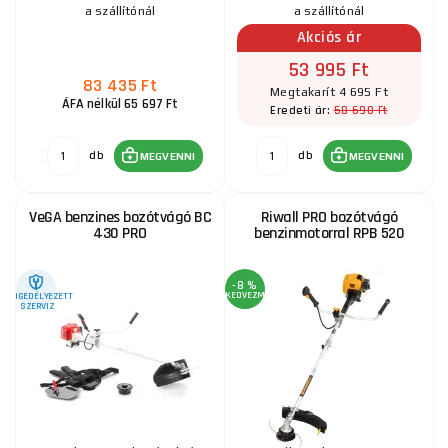
a szállítónál
a szállítónál
Akciós ár
53 995 Ft
83 435 Ft
Megtakarít 4 695 Ft
ÁFA nélkül 65 697 Ft
58 690 Ft
Eredeti ár:
db
db
MEGVENNI
MEGVENNI
VeGA benzines bozótvágó BC
Riwall PRO bozótvágó
430 PRO
benzinmotorral RPB 520
-8 %
KEDVEZMÉNY
ENGEDÉLYEZETT
SZERVIZ