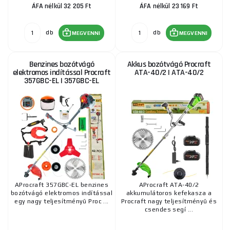
ÁFA nélkül 32 205 Ft
ÁFA nélkül 23 169 Ft
db
db
MEGVENNI
MEGVENNI
Benzines bozótvágó
Akkus bozótvágó Procraft
elektromos indítással Procraft
ATA-40/2 | ATA-40/2
357GBC-EL | 357GBC-EL
AProcraft 357GBC-EL benzines
AProcraft ATA-40/2
bozótvágó elektromos indítással
akkumulátoros kefekasza a
egy nagy teljesítményű Proc ...
Procraft nagy teljesítményű és
csendes segí ...