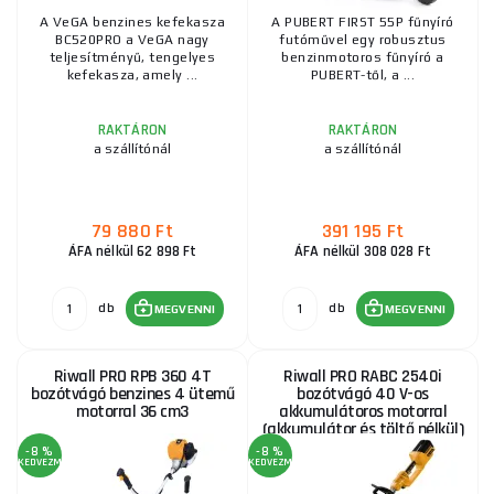
A VeGA benzines kefekasza
A PUBERT FIRST 55P fűnyíró
BC520PRO a VeGA nagy
futóművel egy robusztus
teljesítményű, tengelyes
benzinmotoros fűnyíró a
kefekasza, amely ...
PUBERT-től, a ...
RAKTÁRON
RAKTÁRON
a szállítónál
a szállítónál
79 880 Ft
391 195 Ft
ÁFA nélkül 62 898 Ft
ÁFA nélkül 308 028 Ft
db
db
MEGVENNI
MEGVENNI
Riwall PRO RPB 360 4T
Riwall PRO RABC 2540i
bozótvágó benzines 4 ütemű
bozótvágó 40 V-os
motorral 36 cm3
akkumulátoros motorral
(akkumulátor és töltő nélkül)
-8 %
-8 %
KEDVEZMÉNY
KEDVEZMÉNY