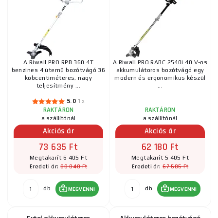
A Riwall PRO RPB 360 4T
A Riwall PRO RABC 2540i 40 V-os
benzines 4 ütemű bozótvágó 36
akkumulátoros bozótvágó egy
köbcentiméteres, nagy
modern és ergonomikus készül
teljesítmény ...
...
5.0
1x
RAKTÁRON
RAKTÁRON
a szállítónál
a szállítónál
Akciós ár
Akciós ár
73 635 Ft
62 180 Ft
Megtakarít 6 405 Ft
Megtakarít 5 405 Ft
80 040 Ft
67 585 Ft
Eredeti ár:
Eredeti ár:
db
db
MEGVENNI
MEGVENNI