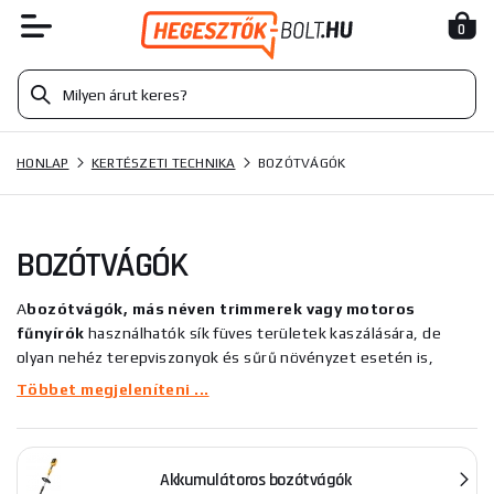
0
HONLAP
KERTÉSZETI TECHNIKA
BOZÓTVÁGÓK
BOZÓTVÁGÓK
A
bozótvágók, más néven trimmerek vagy motoros
fűnyírók
használhatók sík füves területek kaszálására, de
olyan nehéz terepviszonyok és sűrű növényzet esetén is,
amelyekkel a fűnyíró nem tud megbirkózni. A gyengébb fákkal
Többet megjeleníteni ...
borított terepen is megbirkózik. A bozótvágó nagyon népszerű
és praktikus eszköz, amely nem hiányozhat egyetlen kert-,
rét- vagy erdőtulajdonos felszereléséből sem. Egy
Akkumulátoros bozótvágók
bozótvágóval pillanatok alatt nyírva lesz a kertje.