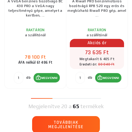
A VeGA benzines bozótvágó BC
A Riwall PRO benzinmotoros
430 PRO a VeGA nagy
bozótvágó RPB 520 egy erős és
teljesítményű gépe, amelyet a
megbízható Riwall PRO gép, amel
kertben, ...
...
RAKTÁRON
RAKTÁRON
a szállítónál
a szállítónál
Akciós ár
73 635 Ft
78 100 Ft
Megtakarít 6 405 Ft
ÁFA nélkül 61 496 Ft
80 040 Ft
Eredeti ár:
db
db
MEGVENNI
MEGVENNI
Megjelenítve
20 a
65
termékek
TOVÁBBIAK
MEGJELENÍTÉSE