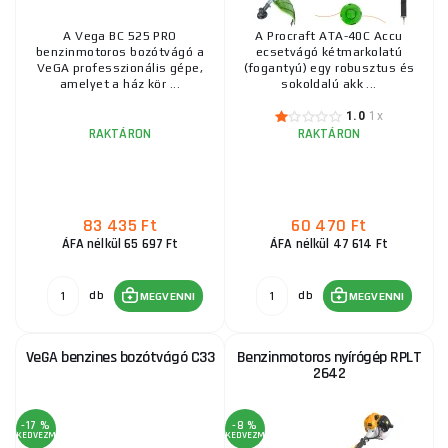
A tereprendezésen való munka olyan öröm lesz, amit alig vársz
Riwall PRO bozótvágó benzinmotorral RPB 520
A Vega BC 525 PRO
A Procraft ATA-40C Accu
benzinmotoros bozótvágó a
ecsetvágó kétmarkolatú
majd! Kérjük, ne habozzon kapcsolatba lépnivelünk, ha
VeGA professzionális gépe,
(fogantyú) egy robusztus és
73 635 Ft
tanácsot szeretne kérni a kiválasztással, vásárlással vagy
RAKTÁRON
amelyet a ház kör ...
sokoldalú akk ...
a szállítónál
ks
MEGVENNI
fizetéssel kapcsolatban.
1.0
1x
RAKTÁRON
RAKTÁRON
Riwall benzinmotoros bozótvágó PRO RPB 260
45 810 Ft
RAKTÁRON
83 435 Ft
60 470 Ft
ks
MEGVENNI
ÁFA nélkül 65 697 Ft
ÁFA nélkül 47 614 Ft
db
db
MEGVENNI
MEGVENNI
Elektromos bozótvágó Procraft GT2000 | GT2000
29 425 Ft
RAKTÁRON
VeGA benzines bozótvágó C33
Benzinmotoros nyírógép RPLT
ks
MEGVENNI
2642
-17 %
-8 %
Elektromos bozótvágó Procraft GT2200 | GT2200
KEDVEZMÉNY
KEDVEZMÉNY