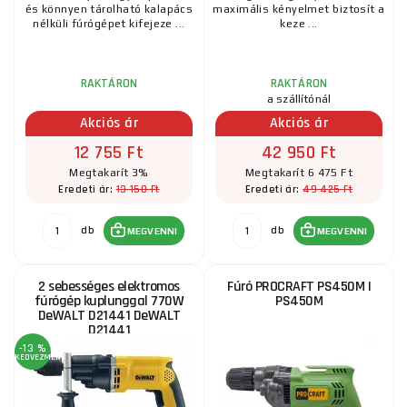
és könnyen tárolható kalapács
maximális kényelmet biztosít a
nélküli fúrógépet kifejeze ...
keze ...
RAKTÁRON
RAKTÁRON
a szállítónál
Akciós ár
Akciós ár
12 755 Ft
42 950 Ft
Megtakarít 3%
Megtakarít 6 475 Ft
13 150 Ft
49 425 Ft
Eredeti ár:
Eredeti ár:
db
db
MEGVENNI
MEGVENNI
2 sebességes elektromos
Fúró PROCRAFT PS450M |
fúrógép kuplunggal 770W
PS450M
DeWALT D21441 DeWALT
D21441
-13 %
KEDVEZMÉNY