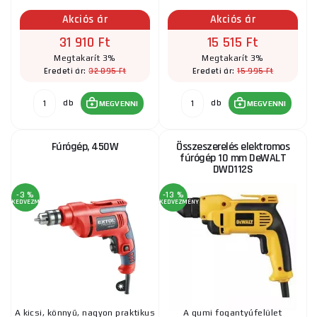
Akciós ár
Akciós ár
31 910 Ft
15 515 Ft
Megtakarít 3%
Megtakarít 3%
32 895 Ft
15 995 Ft
Eredeti ár:
Eredeti ár:
db
db
MEGVENNI
MEGVENNI
Fúrógép, 450W
Összeszerelés elektromos
fúrógép 10 mm DeWALT
DWD112S
-3 %
-13 %
KEDVEZMÉNY
KEDVEZMÉNY
A kicsi, könnyű, nagyon praktikus
A gumi fogantyúfelület