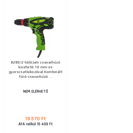
B280/2 hálózati csavarhúzó
kivehető 10 mm-es
gyorscsatlakozóval.Kombinált
fúró-csavarhúzó ...
NEM ELÉRHETŐ
19 570 Ft
ÁFA nélkül 15 409 Ft