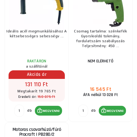
Ideális acél megmunkálásához A
Csomag tartalma: szénkefék
kétsebességes sebességv ...
Gyorskioldó tokmány,
fordulatszám szabályozás
Teljesítmény: 450 ...
RAKTÁRON
NEM ELÉRHETŐ
a szállítónál
Akciós ár
131 110 Ft
16 545 Ft
Megtakarít 19 765 Ft
ÁFA nélkül 13 028 Ft
150 875 Ft
Eredeti ár:
db
db
MEGVENNI
MEGVENNI
Motoros csavarhúzó/fúró
Procraft | PB280/2