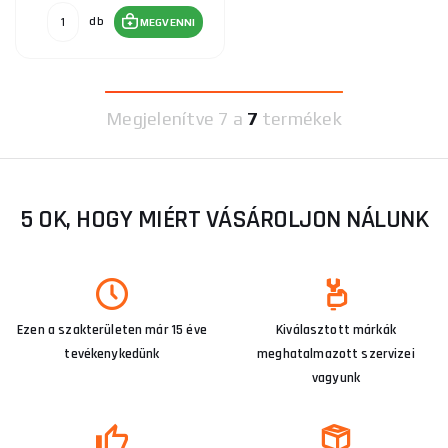
db
MEGVENNI
Megjelenítve
7 a
7
termékek
5 OK, HOGY MIÉRT VÁSÁROLJON NÁLUNK
Ezen a szakterületen már 15 éve
Kiválasztott márkák
tevékenykedünk
meghatalmazott szervizei
vagyunk