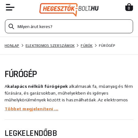
0
HONLAP
ELEKTROMOS SZERSZÁMOK
FÚRÓK
FÚRÓGÉP
FÚRÓGÉP
A
kalapács nélküli fúrógépek
alkalmasak fa, műanyag és fém
fúrására, és
garázsokban, műhelyekben és igényes
műhelykörülmények között is használhatóak
.
Az elektromos
fúrógépek előnye a folyamatos működés az elektromosság
Többet megjeleníteni ...
segítségével, hátránya viszont a korlátozott hely, amelyet a
tápkábel korlátoz. Az
olcsóbb fúrógépeknél
a
fogantyún van a
tokmány
. Ezeknél a fúróknál munka közben bármikor
LEGKELENDŐBB
elveszítheti a tokmányt, és a szerszámcsere nem olyan gyors