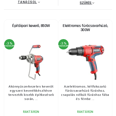
TANÁCSOL
SZŰRÉS
Építőipari keverő, 850W
Elektromos fúrócsavarhúzó,
300W
-3 %
-3 %
KEDVEZMÉNY
KEDVEZMÉNY
Akönnyűszerkezetes keverőt
Azelektromos, kétfokozatú
egyszeri keverékkészítésre
fúrócsavarhúzó fúráshoz,
tervezték kisebb építkezések
csapolás nélküli fúráshoz fába
során, ...
és fémbe ...
RAKTÁRON
RAKTÁRON