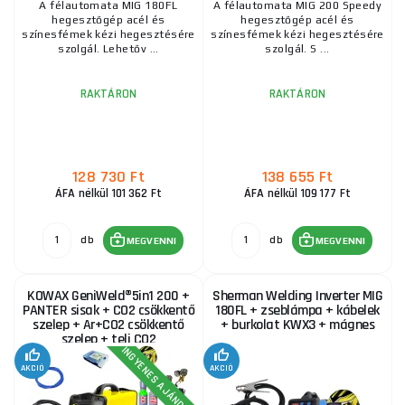
A félautomata MIG 180FL
A félautomata MIG 200 Speedy
hegesztőgép acél és
hegesztőgép acél és
színesfémek kézi hegesztésére
színesfémek kézi hegesztésére
szolgál. Lehetőv ...
szolgál. S ...
RAKTÁRON
RAKTÁRON
128 730 Ft
138 655 Ft
ÁFA nélkül 101 362 Ft
ÁFA nélkül 109 177 Ft
db
db
MEGVENNI
MEGVENNI
KOWAX GeniWeld®5in1 200 +
Sherman Welding Inverter MIG
PANTER sisak + CO2 csökkentő
180FL + zseblámpa + kábelek
szelep + Ar+CO2 csökkentő
+ burkolat KWX3 + mágnes
szelep + teli CO2
INGYENES AJÁNDÉK
nyomáspalack 8l
AKCIÓ
AKCIÓ