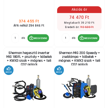
Akciós ár
Sherman inverteres hegesztő DUALMIG 210 S4
kerekekkel és palackpolccal + zseblámpa + kábelek
74 470 Ft
+ sisak
374 455 Ft
Megtakarít 39 210 Ft
103 805 Ft
ÁFA nélkül 294 846 Ft
RAKTÁRON
113 680 Ft
Eredeti ár:
ks
MEGVENNI
db
db
MEGVENNI
MEGVENNI
Sherman Digimig 200 HIT + égő + kábelek
Sherman hegesztő inverter
Sherman MIG 200 Speedy +
133 460 Ft
RAKTÁRON
MIG 180FL + pisztoly + kábelek
zseblámpa + kábelek +
ks
MEGVENNI
+ KWX3 sisak + mágnes + teli
mágnes + KWX3 sisak + teli
CO2 palack
CO2 palack
AKCIÓ
AKCIÓ
PANTERMAX® MIG230DP inverteres hegesztő
MIG/TIG/MMA SET1
213 480 Ft
RAKTÁRON
ks
MEGVENNI