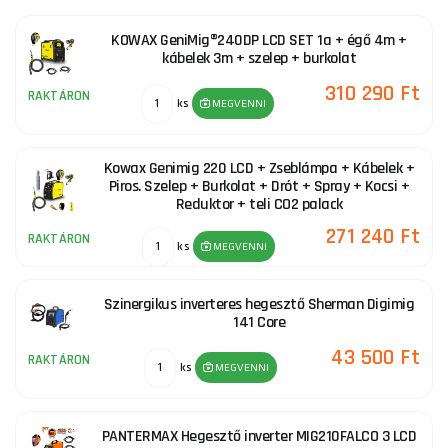
ívhegesztési módszer, amely olvadóelektródával, védőgázban
történő ívhegesztés.
Főleg alumínium- és acélszerkezetek
KOWAX GeniMig®240DP LCD SET 1a + égő 4m +
Multifunkcionális hegesztők
kábelek 3m + szelep + burkolat
hegesztésére használják, de rozsdamentes acél és réz
hegesztésére is.
310 290 Ft
RAKTÁRON
ks
MEGVENNI
A MIG-MAG módszer előnyei:
Kowax Genimig 220 LCD + Zseblámpa + Kábelek +
- Lehetőség hegesztésre minden hegesztési helyzetben.
Piros. Szelep + Burkolat + Drót + Spray + Kocsi +
Reduktor + teli CO2 palack
- Nagy hegesztési sebesség
271 240 Ft
RAKTÁRON
ks
MEGVENNI
- Az MMA módszerrel ellentétben kevesebb füstgáz keletkezik
Szinergikus inverteres hegesztő Sherman Digimig
- Jól látható hegesztés
141 Core
43 500 Ft
- Alacsonyabb hőbevitel a hegesztendő anyagba rövidzárlatos
RAKTÁRON
ks
MEGVENNI
átvitelű hegesztésnél
A MIG-MAG módszer hátrányai:
PANTERMAX Hegesztő inverter MIG210FALCO 3 LCD