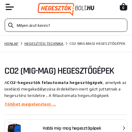
0
HONLAP
HEGESZTÉSI TECHNIKA
CO2 (MIG-MAG) HEGESZTŐGÉPEK
CO2 (MIG-MAG) HEGESZTŐGÉPEK
A
CO2-hegesztők
félautomata hegesztőgépek
, amelyek az
oxidáció megakadályozása érdekében inert gázt juttatnak a
hegesztési területre
.
A félautomata hegesztőgépek
hegesztőhuzal adagolóval vannak felszerelve, amely változó
Többet megjeleníteni ...
sebességgel adagolja a huzalt az olvadt hegesztési varratba.
Ezek a hegesztők a hegesztendő anyagtól függően többféle
gázt használnak. A leggyakrabban használt a CO2 (szén-dioxid).
Hobbi mig-mag hegesztőgépek
Rengeteg CO2 hegesztőgép létezik, és mindegyik más-más