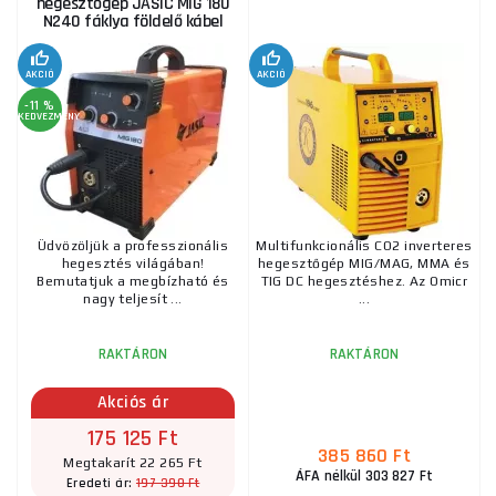
hegesztőgép JASIC MIG 180
N240 fáklya földelő kábel
AKCIÓ
AKCIÓ
-11 %
KEDVEZMÉNY
Üdvözöljük a professzionális
Multifunkcionális CO2 inverteres
hegesztés világában!
hegesztőgép MIG/MAG, MMA és
Bemutatjuk a megbízható és
TIG DC hegesztéshez. Az Omicr
nagy teljesít ...
...
RAKTÁRON
RAKTÁRON
Akciós ár
175 125 Ft
385 860 Ft
Megtakarít 22 265 Ft
ÁFA nélkül 303 827 Ft
197 390 Ft
Eredeti ár: