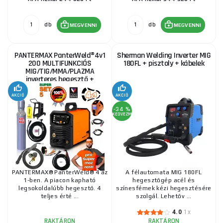
424 730 Ft
RAKTÁRON
ks
MEGVENNI
db
db
MEGVENNI
MEGVENNI
Sherman DIGIMIG 215 DUALPULSE 4R inverteres
PANTERMAX PanterWeld®4v1
Sherman Welding Inverter MIG
hegesztő + zseblámpa + kábelek
200 MULTIFUNKCIÓS
180FL + pisztoly + kábelek
MIG/TIG/MMA/PLAZMA
205 915 Ft
RAKTÁRON
inverteres hegesztő +
ks
MEGVENNI
burkolat + piros. Szelep +
huzal...
AKCIÓ
AKCIÓ
-34 %
KOWAX GeniMig®240DP LCD + Zseblámpa + Sisak +
KEDVEZMÉNY
Szelep + Váz + Teljes CO2 palack + Spray + 5 kg-os
huzal + Kábelek
385 860 Ft
RAKTÁRON
ks
MEGVENNI
PANTERMAX® PanterWeld® 4 az
A félautomata MIG 180FL
Sherman Synergic inverteres hegesztő DIGIMIG 300
1-ben. A piacon kapható
hegesztőgép acél és
Impulzus + MIG pisztoly 25/4m, kábelek
legsokoldalúbb hegesztő. 4
színesfémek kézi hegesztésére
teljes érté ...
szolgál. Lehetőv ...
455 650 Ft
RAKTÁRON
ks
MEGVENNI
4.0
1x
RAKTÁRON
RAKTÁRON