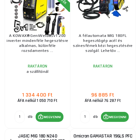
A KOWAX® GeniWeld®5v1 200
A félautomata MIG 180FL
inverter mindenféle hegesztésre
hegesztőgép acél és
alkalmas, különféle
színesfémek kézi hegesztésére
rozsdamentes ...
szolgál. Lehetőv ...
RAKTÁRON
RAKTÁRON
a szállítónál
1 334 400 Ft
96 885 Ft
ÁFA nélkül 1 050 710 Ft
ÁFA nélkül 76 287 Ft
db
db
MEGVENNI
MEGVENNI
JASIC MIG 180 N240
Omicron GAMASTAR 196LS PFC