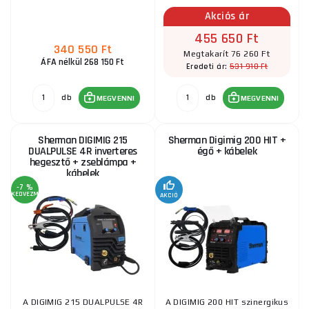
Akciós ár
455 650 Ft
340 550 Ft
Megtakarít 76 260 Ft
ÁFA nélkül 268 150 Ft
531 910 Ft
Eredeti ár:
db
db
MEGVENNI
MEGVENNI
Sherman DIGIMIG 215
Sherman Digimig 200 HIT +
DUALPULSE 4R inverteres
égő + kábelek
hegesztő + zseblámpa +
kábelek
-7 %
KEDVEZMÉNY
AKCIÓ
A DIGIMIG 215 DUALPULSE 4R
A DIGIMIG 200 HIT szinergikus