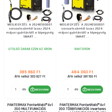
MEGJEGYZÉS: A 20240500001
MEGJEGYZÉS: A 20240500001
sorozatszámtól (azaz 2024.
sorozatszámtól (azaz 2024.
májusi gyártástól) a tápegység
májusi gyártástól) a tápegység
SMART ...
SMART ...
UTOLSÓ DARAB EZEN AZ ÁRON
RAKTÁRON
385 860 Ft
484 060 Ft
ÁFA nélkül 303 827 Ft
ÁFA nélkül 381 150 Ft
db
db
MEGVENNI
MEGVENNI
PANTERMAX PanterWeld®4v1
PANTERMAX PanterWeld®4v1
200 MULTIFUNKCIÓS
200 TÖBBFUNKCIÓS inverteres