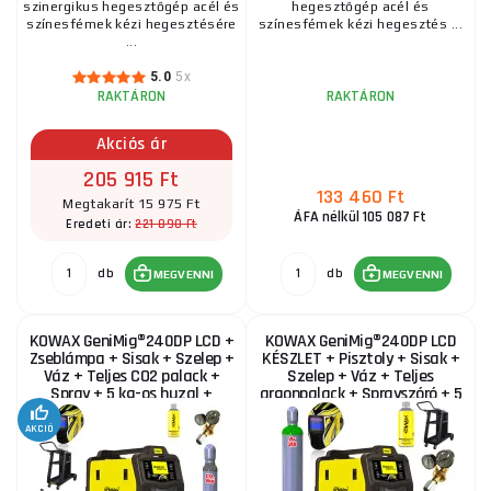
szinergikus hegesztőgép acél és
hegesztőgép acél és
színesfémek kézi hegesztésére
színesfémek kézi hegesztés ...
...
5.0
5x
RAKTÁRON
RAKTÁRON
Akciós ár
205 915 Ft
133 460 Ft
Megtakarít 15 975 Ft
ÁFA nélkül 105 087 Ft
221 890 Ft
Eredeti ár:
db
db
MEGVENNI
MEGVENNI
KOWAX GeniMig®240DP LCD +
KOWAX GeniMig®240DP LCD
Zseblámpa + Sisak + Szelep +
KÉSZLET + Pisztoly + Sisak +
Váz + Teljes CO2 palack +
Szelep + Váz + Teljes
Spray + 5 kg-os huzal +
argonpalack + Sprayszóró + 5
Kábelek
kg-os drót +...
AKCIÓ