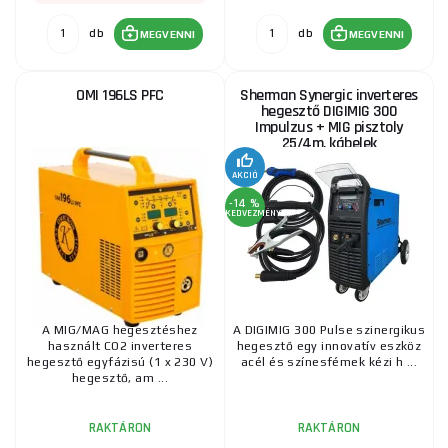
db
db
MEGVENNI
MEGVENNI
OMI 196LS PFC
Sherman Synergic inverteres
hegesztő DIGIMIG 300
Impulzus + MIG pisztoly
25/4m, kábelek
AKCIÓ
-14 %
KEDVEZMÉNY
A MIG/MAG hegesztéshez
A DIGIMIG 300 Pulse szinergikus
használt CO2 inverteres
hegesztő egy innovatív eszköz
hegesztő egyfázisú (1 x 230 V)
acél és színesfémek kézi h ...
hegesztő, am ...
RAKTÁRON
RAKTÁRON