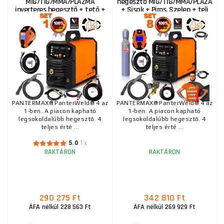
MIG/TIG/MMA/PLAZMA
hegesztő MIG/TIG/MMA/PLAZA
inverteres hegesztő + tető +
+ Sisak + Piros. Szelep + teli
lámpák + kábelek +
CO2...
elektróda...
PANTERMAX® PanterWeld® 4 az
PANTERMAX® PanterWeld® 4 az
1-ben. A piacon kapható
1-ben. A piacon kapható
legsokoldalúbb hegesztő. 4
legsokoldalúbb hegesztő. 4
teljes érté ...
teljes érté ...
5.0
1x
RAKTÁRON
RAKTÁRON
290 275 Ft
342 810 Ft
ÁFA nélkül 228 563 Ft
ÁFA nélkül 269 929 Ft