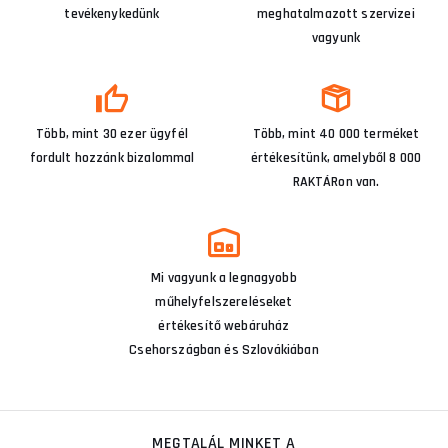
tevékenykedünk
meghatalmazott szervizei
vagyunk
Több, mint 30 ezer ügyfél
Több, mint 40 000 terméket
fordult hozzánk bizalommal
értékesítünk, amelyből 8 000
RAKTÁRon van.
Mi vagyunk a legnagyobb
műhelyfelszereléseket
értékesítő webáruház
Csehországban és Szlovákiában
MEGTALÁL MINKET A