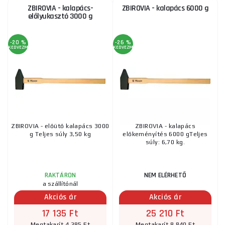
ZBIROVIA - kalapács-
ZBIROVIA - kalapács 6000 g
előlyukasztó 3000 g
-20 %
-26 %
KEDVEZMÉNY
KEDVEZMÉNY
ZBIROVIA - előütő kalapács 3000
ZBIROVIA - kalapács
g Teljes súly 3,50 kg
előkeményítés 6000 gTeljes
súly: 6,70 kg.
RAKTÁRON
NEM ELÉRHETŐ
a szállítónál
Akciós ár
Akciós ár
17 135 Ft
25 210 Ft
Megtakarít 4 285 Ft
Megtakarít 8 840 Ft