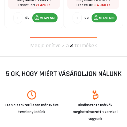
21 420 Ft
34 050 Ft
Eredeti ár:
Eredeti ár:
db
db
MEGVENNI
MEGVENNI
Megjelenítve
2 a
2
termékek
5 OK, HOGY MIÉRT VÁSÁROLJON NÁLUNK
Ezen a szakterületen már 15 éve
Kiválasztott márkák
tevékenykedünk
meghatalmazott szervizei
vagyunk