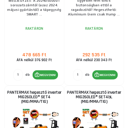
MEGJEGYZÉS: A 20240500001
Egyetlen fém sincs
sorozatszámtól (azaz 2024.
biztonságban ettől a
májusi gyártástól) a tápegység
ragadozótól! Hegeszthető:
SMART ...
Alumínium (nem csak Hump ...
RAKTÁRON
RAKTÁRON
478 665 Ft
292 535 Ft
ÁFA nélkül 376 902 Ft
ÁFA nélkül 230 343 Ft
db
db
MEGVENNI
MEGVENNI
PANTERMAX hegesztő inverter
PANTERMAX hegesztő inverter
MIG260LED® SET4
MIG260LED® SET4bL
(MIG/MMA/TIG)
(MIG/MMA/TIG)