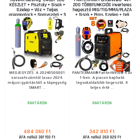
KÉSZLET + Pisztoly + Sisak +
200 TÖBBFUNKCIÓS inverteres
Szelep + Váz + Teljes
hegesztő MIG/TIG/MMA/PLAZA
argonpalack + Sprayszóró + 5
+ Sisak + Piros. Szelep + teli
kg-os drót +...
CO2...
MEGJEGYZÉS: A 20240500001
PANTERMAX® PanterWeld® 4 az
sorozatszámtól (azaz 2024.
1-ben. A piacon kapható
májusi gyártástól) a tápegység
legsokoldalúbb hegesztő. 4
SMART ...
teljes érté ...
RAKTÁRON
RAKTÁRON
484 060 Ft
342 810 Ft
ÁFA nélkül 381 150 Ft
ÁFA nélkül 269 929 Ft