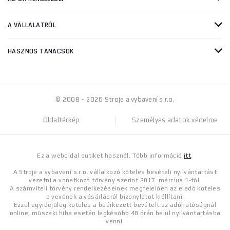
A VÁLLALATRÓL
HASZNOS TANÁCSOK
© 2008 - 2026 Stroje a vybavení s.r.o.
Oldaltérkép
Személyes adatok védelme
Ez a weboldal sütiket használ. Több információ
itt
.
A Stroje a vybavení s.r.o. vállalkozó köteles bevételi nyilvántartást
vezetni a vonatkozó törvény szerint 2017. március 1-től.
A számviteli törvény rendelkezéseinek megfelelően az eladó köteles
a vevőnek a vásárlásról bizonylatot kiállítani.
Ezzel egyidejűleg köteles a beérkezett bevételt az adóhatóságnál
online, műszaki hiba esetén legkésőbb 48 órán belül nyilvántartásba
venni.