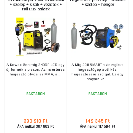
+ szelep + sisak + vezeték +
+ szelep + henger
teli CO2 palack
A Kowax Genimig 240DP LCD egy
A Mig 200 SMART szinergikus
új termék a piacon. Az inverteres
hegesztőgép acél kézi
hegesztő ötvözi az MMA, a ...
hegesztésére szolgál. Ez egy
nagyon kö ...
RAKTÁRON
RAKTÁRON
390 910 Ft
149 345 Ft
ÁFA nélkül 307 803 Ft
ÁFA nélkül 117 594 Ft