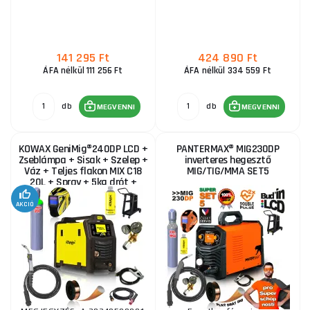
141 295 Ft
424 890 Ft
ÁFA nélkül 111 256 Ft
ÁFA nélkül 334 559 Ft
db
db
MEGVENNI
MEGVENNI
KOWAX GeniMig®240DP LCD +
PANTERMAX® MIG230DP
Zseblámpa + Sisak + Szelep +
inverteres hegesztő
Váz + Teljes flakon MIX C18
MIG/TIG/MMA SET5
20L + Spray + 5kg drót +
Kábelek
AKCIÓ