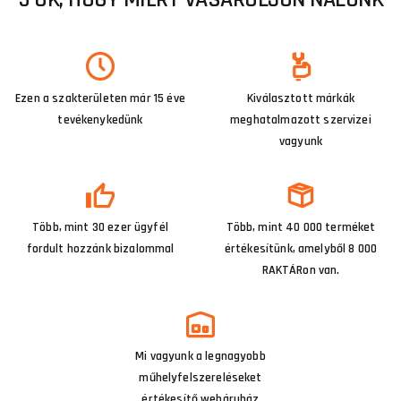
Ezen a szakterületen már 15 éve
Kiválasztott márkák
tevékenykedünk
meghatalmazott szervizei
vagyunk
Több, mint 30 ezer ügyfél
Több, mint 40 000 terméket
fordult hozzánk bizalommal
értékesítünk, amelyből 8 000
RAKTÁRon van.
Mi vagyunk a legnagyobb
műhelyfelszereléseket
értékesítő webáruház