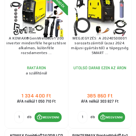
A KOWAX® GeniWeld®5v1 200
MEGJEGYZÉS: A 20240500001
inverter mindenféle hegesztésre
sorozatszámtól (azaz 2024.
alkalmas, különféle
májusi gyártástól) a tápegység
rozsdamentes ...
SMART ...
RAKTÁRON
UTOLSÓ DARAB EZEN AZ ÁRON
a szállítónál
1 334 400 Ft
385 860 Ft
ÁFA nélkül 1 050 710 Ft
ÁFA nélkül 303 827 Ft
db
db
MEGVENNI
MEGVENNI
KOWAX GeniMig®240DP LCD
PANTERMAX PanterWeld®4v1