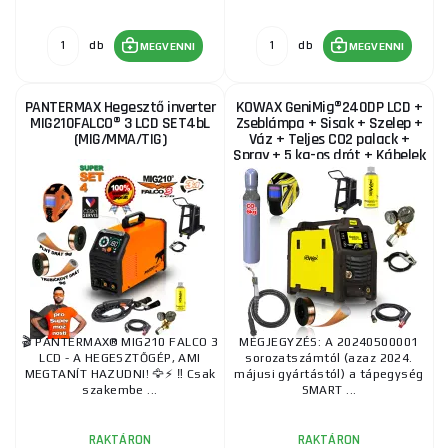
db
db
MEGVENNI
MEGVENNI
PANTERMAX Hegesztő inverter
KOWAX GeniMig®240DP LCD +
MIG210FALCO® 3 LCD SET4bL
Zseblámpa + Sisak + Szelep +
(MIG/MMA/TIG)
Váz + Teljes CO2 palack +
Spray + 5 kg-os drót + Kábelek
🎬 PANTERMAX® MIG210 FALCO 3
MEGJEGYZÉS: A 20240500001
LCD - A HEGESZTŐGÉP, AMI
sorozatszámtól (azaz 2024.
MEGTANÍT HAZUDNI! 🦅⚡ ‼️ Csak
májusi gyártástól) a tápegység
szakembe ...
SMART ...
RAKTÁRON
RAKTÁRON