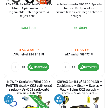
PANTERMAX® PanterWeld® 4 az
A félautomata MIG 200 Speedy
PANTERMAX® MIG230DP inverteres hegesztő
1-ben. A piacon kapható
hegesztőgép acél és
MIG/TIG/MMA SET6
legsokoldalúbb hegesztő. 4
színesfémek kézi hegesztésére
teljes érté ...
szolgál. S ...
318 365 Ft
RAKTÁRON
a szállítónál
ks
MEGVENNI
RAKTÁRON
RAKTÁRON
KOWAX GeniMig®240DP LCD + Pisztoly + Sisak +
Szelep + Váz + Teljes argonpalack + Sprayszóró +
5 kg-os huzal + Kábelek
374 455 Ft
138 655 Ft
430 135 Ft
ÁFA nélkül 294 846 Ft
ÁFA nélkül 109 177 Ft
RAKTÁRON
a szállítónál
ks
MEGVENNI
db
db
MEGVENNI
MEGVENNI
PANTERMAX hegesztő inverter PanterWeld® 4 az 1-
ben 200 SET5bL (MIG/SYN/MAN/PLASMA/DCTIG)
KOWAX GeniWeld®5in1 200 +
KOWAX GeniMig®240DP LCD +
363 695 Ft
RAKTÁRON
PANTER sisak + CO2 csökkentő
Zseblámpa + Sisak + Szelep +
a szállítónál
ks
MEGVENNI
szelep + Ar+CO2 csökkentő
Váz + Teljes CO2 palack +
szelep + teli CO2
Spray + 5 kg-os huzal +
INGYENES AJÁNDÉK
nyomáspalack 8l
Kábelek
AKCIÓ
AKCIÓ