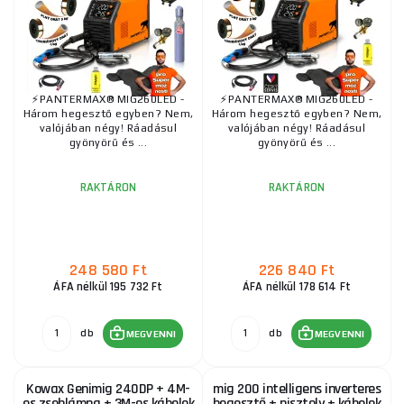
⚡️PANTERMAX® MIG260LED -
⚡️PANTERMAX® MIG260LED -
Három hegesztő egyben? Nem,
Három hegesztő egyben? Nem,
valójában négy! Ráadásul
valójában négy! Ráadásul
gyönyörű és ...
gyönyörű és ...
RAKTÁRON
RAKTÁRON
248 580 Ft
226 840 Ft
ÁFA nélkül 195 732 Ft
ÁFA nélkül 178 614 Ft
db
db
MEGVENNI
MEGVENNI
Kowax Genimig 240DP + 4M-
mig 200 intelligens inverteres
es zseblámpa + 3M-es kábelek
hegesztő + pisztoly + kábelek