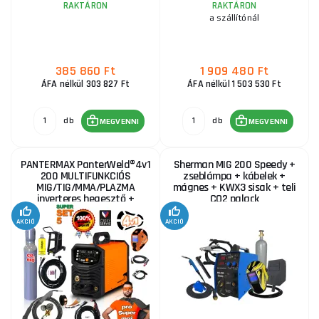
226 840 Ft
RAKTÁRON
RAKTÁRON
RAKTÁRON
ks
MEGVENNI
a szállítónál
Gamastar 196 LS Synergy + Zseblámpa + Szelep +
385 860 Ft
1 909 480 Ft
Sisak + TELJES CO2 Palack + Spray + Drót
ÁFA nélkül 303 827 Ft
ÁFA nélkül 1 503 530 Ft
424 000 Ft
RAKTÁRON
a szállítónál
ks
MEGVENNI
db
db
MEGVENNI
MEGVENNI
Sherman DIGIMIG 209 ProHIT 4R + TW-15/3m égő +
kábelek + burkolat + tömlő + vezeték + kocsi + jobb
PANTERMAX PanterWeld®4v1
Sherman MIG 200 Speedy +
200 MULTIFUNKCIÓS
zseblámpa + kábelek +
szelep + szórófej
MIG/TIG/MMA/PLAZMA
mágnes + KWX3 sisak + teli
141 750 Ft
inverteres hegesztő +
CO2 palack
RAKTÁRON
ks
burkolat + piros. Szelep +
MEGVENNI
huzal...
AKCIÓ
AKCIÓ
PANTERMAX® MIG230DP inverteres hegesztő
MIG/TIG/MMA SET5
292 535 Ft
RAKTÁRON
ks
MEGVENNI