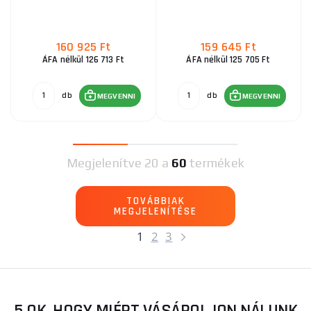
160 925 Ft
159 645 Ft
ÁFA nélkül 126 713 Ft
ÁFA nélkül 125 705 Ft
db
db
MEGVENNI
MEGVENNI
Megjelenítve
20 a
60
termékek
TOVÁBBIAK
MEGJELENÍTÉSE
1
2
3
5 OK, HOGY MIÉRT VÁSÁROLJON NÁLUNK