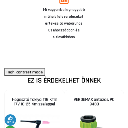
Mi vagyunk a legnagyobb
műhelyfelszereléseket
értékesítő webáruház
Csehországban és
Szlovákiában
High-contrast mode
EZ IS ÉRDEKELHET ÖNNEK
Hegesztő fáklya TIG KTB
VERDEMAX öntözés. PC
17V 10-25 4m szeleppel
9483
KE
AKCIÓ