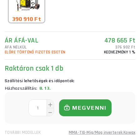
390 910 Ft
ÁR ÁFÁ-VAL
478 665 Ft
ÁFA NÉLKÜL
376 902 Ft
ELŐRE TÖRTÉNŐ FIZETÉS ESETÉN
KEDVEZMÉNY 1 %
Raktáron
csak 1 db
Szállítási lehetőségek és időpontok:
Házhozszállítás:
8. 13.
MEGVENNI
TOVÁBBI MODELLEK
MMA-TIG-Mig/Mag inverterek Kowax