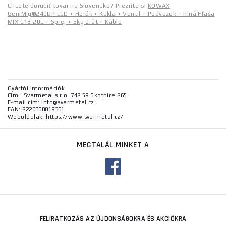
Chcete doručiť tovar na Slovensko? Prezrite si
KOWAX
GeniMig®240DP LCD + Horák + Kukla + Ventil + Podvozok + Plná Fľaša
MIX C18 20L + Sprej + 5kg drôt + Káble
Gyártói információk
Cím : Svarmetal s.r.o. 742 59 Skotnice 265
E-mail cím: info@svarmetal.cz
EAN: 2220000019361
Weboldalak: https://www.svarmetal.cz/
MEGTALÁL MINKET A
FELIRATKOZÁS AZ ÚJDONSÁGOKRA ÉS AKCIÓKRA