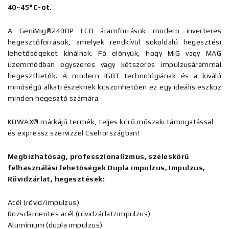
40~45°C-ot.
A GeniMig®240DP LCD áramforrások modern inverteres
hegesztőforrások, amelyek rendkívül sokoldalú hegesztési
lehetőségeket kínálnak. Fő előnyük, hogy MIG vagy MAG
üzemmódban egyszeres vagy kétszeres impulzusárammal
hegeszthetők. A modern IGBT technológiának és a kiváló
minőségű alkatrészeknek köszönhetően ez egy ideális eszköz
minden hegesztő számára.
KOWAX® márkájú termék, teljes körű műszaki támogatással
és expressz szervizzel Csehországban!
Megbízhatóság, professzionalizmus, széleskörű
felhasználási lehetőségek Dupla impulzus, Impulzus,
Rövidzárlat, hegesztések:
Acél (rövid/impulzus)
Rozsdamentes acél (rövidzárlat/impulzus)
Alumínium (dupla impulzus)