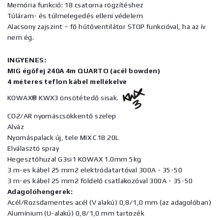
Memória funkció: 18 csatorna rögzítéshez
Túláram- és túlmelegedés elleni védelem
Alacsony zajszint – fő hűtőventilátor STOP funkcióval, ha az ív
nem ég.
INGYENES:
MIG égőfej 240A 4m QUARTO (acél bowden)
4 méteres teflon kábel mellékelve
KOWAX® KWX3 önsötétedő sisak.
CO2/AR nyomáscsökkentő szelep
Alváz
Nyomáspalack új, tele MIX C18 20L
Elválasztó spray
Hegesztőhuzal G3si1 KOWAX 1.0mm 5kg
3 m-es kábel 25 mm2 elektródatartóval 300A - 35-50
3 m-es kábel 25 mm2 földelő csatlakozóval 300A - 35-50
Adagolóhengerek:
Acél/Rozsdamentes acél (V alakú) 0,8/1,0 mm (az adagolóban)
Alumínium (U-alakú) 0,8/1,0 mm tartozék