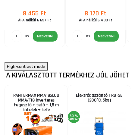
8 455 Ft
8 170 Ft
ÁFA nélkül 6 657 Ft
ÁFA nélkül 6 433 Ft
ks
ks
MEGVENNI
MEGVENNI
High-contrast mode
A KIVÁLASZTOTT TERMÉKHEZ JÓL JÖHET
PANTERMAX MMA195LCD
Elektródaszárító TRB-5E
MMA/TIG inverteres
(200°C, 5kg)
hegesztő + tető + 1,5 m
kábelek + kefe
50 %
KEDVEZMÉNY
A
4
KE