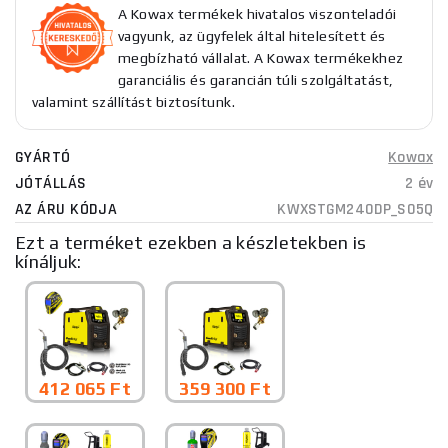
A Kowax termékek hivatalos viszonteladói
vagyunk, az ügyfelek által hitelesített és
megbízható vállalat. A Kowax termékekhez
garanciális és garancián túli szolgáltatást,
valamint szállítást biztosítunk.
GYÁRTÓ
Kowax
JÓTÁLLÁS
2 év
AZ ÁRU KÓDJA
KWXSTGM240DP_S05Q
Ezt a terméket ezekben a készletekben is
kínáljuk:
412 065 Ft
359 300 Ft