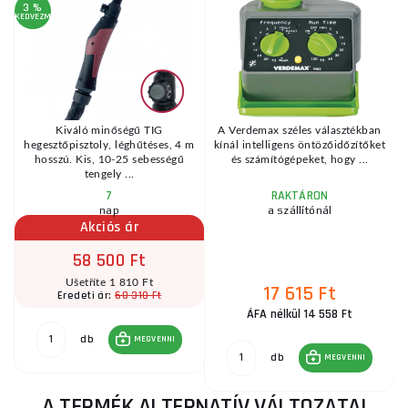
3 %
KEDVEZMÉNY
g
Kiváló minőségű TIG
A Verdemax széles választékban
hegesztőpisztoly, léghűtéses, 4 m
kínál intelligens öntözőidőzítőket
.
hosszú. Kis, 10-25 sebességű
és számítógépeket, hogy ...
tengely ...
7
RAKTÁRON
nap
a szállítónál
Akciós ár
58 500 Ft
Ušetříte 1 810 Ft
17 615 Ft
60 310 Ft
Eredeti ár:
ÁFA nélkül 14 558 Ft
db
MEGVENNI
db
MEGVENNI
A TERMÉK ALTERNATÍV VÁLTOZATAI