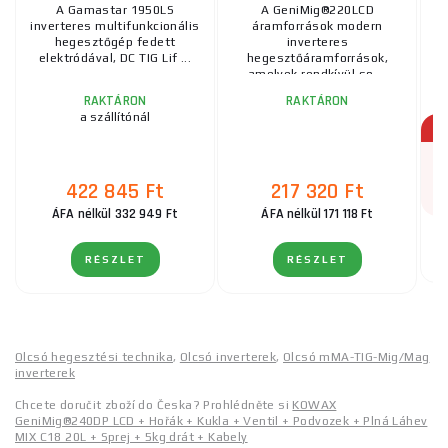
A Gamastar 1950LS
A GeniMig®220LCD
inverteres multifunkcionális
áramforrások modern
Sp
hegesztőgép fedett
inverteres
elektródával, DC TIG Lif ...
hegesztőáramforrások,
amelyek rendkívül so ...
RAKTÁRON
RAKTÁRON
a szállítónál
422 845 Ft
217 320 Ft
ÁFA nélkül 332 949 Ft
ÁFA nélkül 171 118 Ft
RÉSZLET
RÉSZLET
Olcsó hegesztési technika
,
Olcsó inverterek
,
Olcsó mMA-TIG-Mig/Mag
inverterek
Chcete doručit zboží do Česka? Prohlédněte si
KOWAX
GeniMig®240DP LCD + Hořák + Kukla + Ventil + Podvozek + Plná Láhev
MIX C18 20L + Sprej + 5kg drát + Kabely