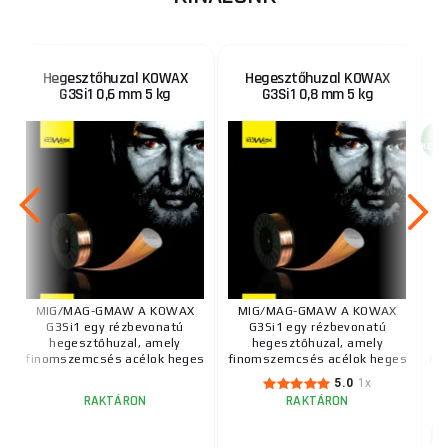
Hegesztőhuzal KOWAX
Hegesztőhuzal KOWAX
G3Si1 0,6 mm 5 kg
G3Si1 0,8 mm 5 kg
-2 
KEDV
MIG/MAG-GMAW A KOWAX
MIG/MAG-GMAW A KOWAX
Le
G3Si1 egy rézbevonatú
G3Si1 egy rézbevonatú
k
hegesztőhuzal, amely
hegesztőhuzal, amely
finomszemcsés acélok heges
finomszemcsés acélok heges
rö
...
...
5.0
1x
RAKTÁRON
RAKTÁRON