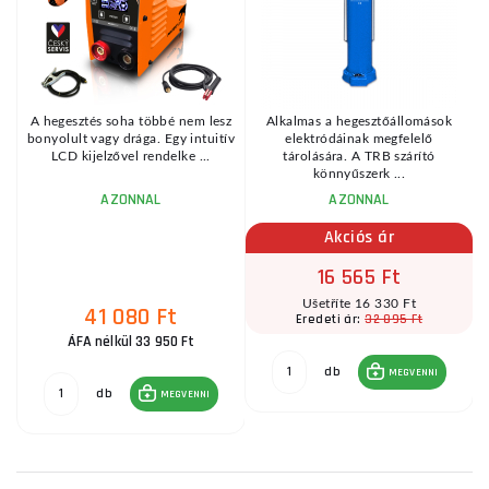
A hegesztés soha többé nem lesz
Alkalmas a hegesztőállomások
bonyolult vagy drága. Egy intuitív
elektródáinak megfelelő
LCD kijelzővel rendelke ...
tárolására. A TRB szárító
könnyűszerk ...
AZONNAL
AZONNAL
Akciós ár
16 565 Ft
Ušetříte 16 330 Ft
41 080 Ft
32 895 Ft
Eredeti ár:
ÁFA nélkül 33 950 Ft
db
MEGVENNI
db
MEGVENNI