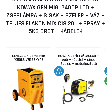
KOWAX GENIMIG®240DP LCD +
ZSEBLÁMPA + SISAK + SZELEP + VÁZ +
TELJES FLAKON MIX C18 20L + SPRAY +
5KG DRÓT + KÁBELEK
NEVEZÉS A Gamastar
KOWAX GeniMig®220LCD +
S
1950LS VERSENYRE
égő + kábelek + piros.
Szelep + motorháztető
AKCIÓ
AKC
-10
KEDV