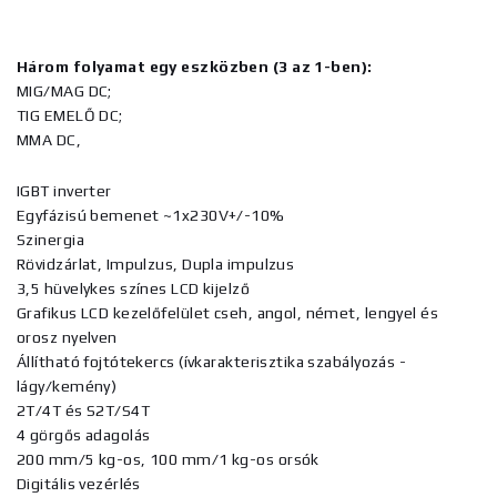
Három folyamat egy eszközben (3 az 1-ben):
MIG/MAG DC;
TIG EMELŐ DC;
MMA DC,
IGBT inverter
Egyfázisú bemenet ~1x230V+/-10%
Szinergia
Rövidzárlat, Impulzus, Dupla impulzus
3,5 hüvelykes színes LCD kijelző
Grafikus LCD kezelőfelület cseh, angol, német, lengyel és
orosz nyelven
Állítható fojtótekercs (ívkarakterisztika szabályozás -
lágy/kemény)
2T/4T és S2T/S4T
4 görgős adagolás
200 mm/5 kg-os, 100 mm/1 kg-os orsók
Digitális vezérlés