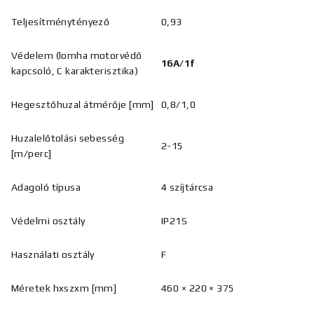
Teljesítménytényező
0,93
Védelem (lomha motorvédő
16A/1f
kapcsoló, C karakterisztika)
Hegesztőhuzal átmérője [mm]
0,8/1,0
Huzalelőtolási sebesség
2-15
[m/perc]
Adagoló típusa
4 szíjtárcsa
Védelmi osztály
IP21S
Használati osztály
F
Méretek hxszxm [mm]
460 × 220 × 375