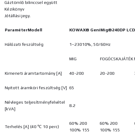
Gáztömlő bilinccsel együtt
Kézikönyv
Jótállási jegy.
ParaméterModell
KOWAX®
GeniMig®240DP LC
Hálózati feszültség
1~23010%, 50/60Hz
MIG
FOGÓCSKAJÁTÉK
Kimeneti áramtartomány [A]
40-200
20-200
Nyitott áramköri feszültség [V]
65
Névleges teljesítményfelvétel
8.2
[kVA]
60% 200
60% 200
Terhelés [A] (40 ℃ 10 perc)
100% 155
100% 155