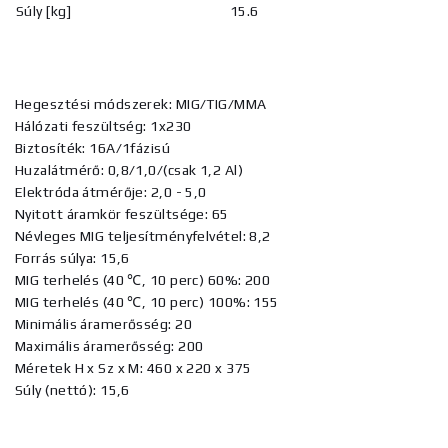
Súly [kg]
15.6
Hegesztési módszerek: MIG/TIG/MMA
Hálózati feszültség: 1x230
Biztosíték: 16A/1fázisú
Huzalátmérő: 0,8/1,0/(csak 1,2 Al)
Elektróda átmérője: 2,0 - 5,0
Nyitott áramkör feszültsége: 65
Névleges MIG teljesítményfelvétel: 8,2
Forrás súlya: 15,6
MIG terhelés (40 ℃, 10 perc) 60%: 200
MIG terhelés (40 ℃, 10 perc) 100%: 155
Minimális áramerősség: 20
Maximális áramerősség: 200
Méretek H x Sz x M: 460 x 220 x 375
Súly (nettó): 15,6