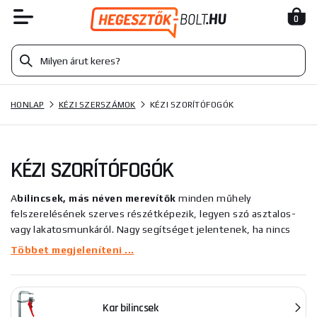
0
HONLAP
KÉZI SZERSZÁMOK
KÉZI SZORÍTÓFOGÓK
KÉZI SZORÍTÓFOGÓK
A
bilincsek, más néven merevítők
minden műhely
felszerelésének szerves részét
képezik,
legyen szó asztalos-
vagy lakatosmunkáról. Nagy segítséget jelentenek, ha nincs
kéznél egy csavarhúzó. Kínálatunkban találhat teljesen fémből
Többet megjeleníteni ...
készült, testes, gyorskioldású és asztalos bilincseket.
Teljesen fém bilincsek
nagy terhelésekhez
tervezték
, amikor
Kar bilincsek
a munkadarabokat acélszerkezetekben rögzítik, mivel