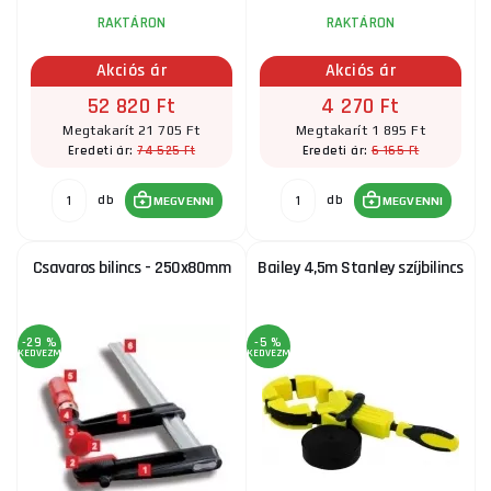
RAKTÁRON
RAKTÁRON
Akciós ár
Akciós ár
52 820 Ft
4 270 Ft
Megtakarít 21 705 Ft
Megtakarít 1 895 Ft
74 525 Ft
6 165 Ft
Eredeti ár:
Eredeti ár:
db
db
MEGVENNI
MEGVENNI
Csavaros bilincs - 250x80mm
Bailey 4,5m Stanley szíjbilincs
-29 %
-5 %
KEDVEZMÉNY
KEDVEZMÉNY