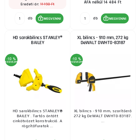
ÁFA nélkül 14 484 Ft
11 190 Ft
Eredeti ár:
db
db
MEGVENNI
MEGVENNI
HD sarokbilincs STANLEY®
XL bilincs - 910 mm, 272 kg
BAILEY
DeWALT DWHT0-83187
-10 %
-10 %
KEDVEZMÉNY
KEDVEZMÉNY
HD sarokbilincs STANLEY®
XL bilincs - 910 mm, szorítóerő
BAILEY . Tartós öntött
272 kg DeWALT DWHT0-83187.
cinkötvözet konstrukció. A
...
rögzítőfuratok ...