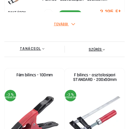
3 195 Ft
RAKTÁRON
ks
MEGVENNI
TOVÁBBI
Sarok L-szorítók/90°-os készlet, 2 db-os, 140x140
mm
TANÁCSOL
12 490 Ft
SZŰRÉS
RAKTÁRON
ks
MEGVENNI
Fém bilincs - 100mm
F bilincs - asztalosipari
F bilincs - asztalosipari - 300x100mm
STANDARD - 200x50mm
7 335 Ft
RAKTÁRON
ks
MEGVENNI
-3 %
-3 %
KEDVEZMÉNY
KEDVEZMÉNY
Műanyag rugós bilincs - 175mm
1 175 Ft
RAKTÁRON
ks
MEGVENNI