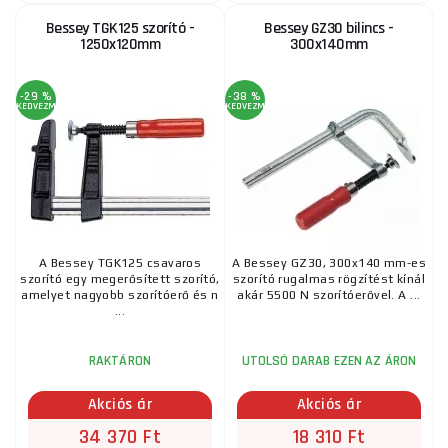
4 270 Ft
RAKTÁRON
Bessey TGK125 szorító -
Bessey GZ30 bilincs -
ks
MEGVENNI
1250x120mm
300x140mm
-29 %
-38 %
Műanyag rugós bilincs - 85mm
KEDVEZMÉNY
KEDVEZMÉNY
445 Ft
RAKTÁRON
ks
MEGVENNI
Fém bilincs - 100mm
A Bessey TGK125 csavaros
A Bessey GZ30, 300x140 mm-es
625 Ft
szorító egy megerősített szorító,
szorító rugalmas rögzítést kínál
RAKTÁRON
ks
MEGVENNI
amelyet nagyobb szorítóerő és n
akár 5500 N szorítóerővel. A ...
...
RAKTÁRON
UTOLSÓ DARAB EZEN AZ ÁRON
F bilincs - asztalosipari STANDARD - 500x120mm
Akciós ár
Akciós ár
4 575 Ft
RAKTÁRON
ks
MEGVENNI
34 370 Ft
18 310 Ft