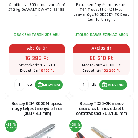
XL bilincs - 300 mm, szorítóerő
Extra kemény és robusztus
272 kg DeWALT DWHT0-83185.
TGNT edzett öntöttvas
...
csavarrögzítő BESSEY TG Best
Comfort nag ...
CSAK RAKTÁRON 3DB ÁRU
UTOLSÓ DARAB EZEN AZ ÁRON
Akciós ár
Akciós ár
16 385 Ft
60 310 Ft
Megtakarít 1 735 Ft
Megtakarít 41 980 Ft
18 120 Ft
102 290 Ft
Eredeti ár:
Eredeti ár:
db
db
MEGVENNI
MEGVENNI
Bessey SGM SG30M típusú
Bessey TG20-2K merev
nagy teljesítményű bilincs
csavaros bilincs edzett
(300/140 mm)
öntöttvasból 200/100 mm
-23 %
-38 %
KEDVEZMÉNY
KEDVEZMÉNY