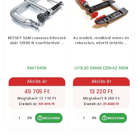
BESSEY SGM csavaros bilincsek
Az eredeti, rendkívül merev és
akár 12000 N szorítóerővel ...
robusztus, edzett öntöttv ...
RAKTÁRON
UTOLSÓ DARAB EZEN AZ ÁRON
Akciós ár
Akciós ár
45 705 Ft
13 220 Ft
Megtakarít 13 710 Ft
Megtakarít 8 260 Ft
59 415 Ft
21 480 Ft
Eredeti ár:
Eredeti ár:
db
db
MEGVENNI
MEGVENNI