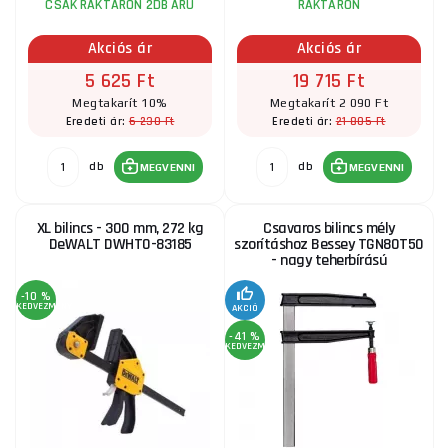
CSAK RAKTÁRON 2DB ÁRU
RAKTÁRON
Akciós ár
Akciós ár
5 625 Ft
19 715 Ft
Megtakarít 10%
Megtakarít 2 090 Ft
6 230 Ft
21 805 Ft
Eredeti ár:
Eredeti ár:
db
db
MEGVENNI
MEGVENNI
XL bilincs - 300 mm, 272 kg
Csavaros bilincs mély
DeWALT DWHT0-83185
szorításhoz Bessey TGN80T50
- nagy teherbírású
-10 %
KEDVEZMÉNY
AKCIÓ
-41 %
KEDVEZMÉNY