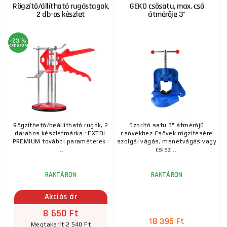
Rögzítő/állítható rugóstagok,
GEKO csősatu, max. cső
2 db-os készlet
átmérője 3"
-23 %
KEDVEZMÉNY
Rögzíthető/beállítható rugók, 2
Szorító satu 3" átmérőjű
darabos készletmárka : EXTOL
csövekhez Csövek rögzítésére
PREMIUM további paraméterek :
szolgál vágás, menetvágás vagy
...
csisz ...
RAKTÁRON
RAKTÁRON
Akciós ár
8 650 Ft
18 395 Ft
Megtakarít 2 540 Ft