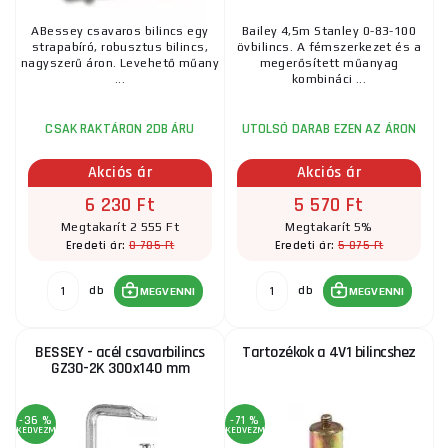
ABessey csavaros bilincs egy
Bailey 4,5m Stanley 0-83-100
strapabíró, robusztus bilincs,
övbilincs. A fémszerkezet és a
nagyszerű áron. Levehető műany
megerősített műanyag
...
kombináci ...
CSAK RAKTÁRON 2DB ÁRU
UTOLSÓ DARAB EZEN AZ ÁRON
Akciós ár
Akciós ár
6 230 Ft
5 570 Ft
Megtakarít 2 555 Ft
Megtakarít 5%
8 785 Ft
5 875 Ft
Eredeti ár:
Eredeti ár:
db
db
MEGVENNI
MEGVENNI
BESSEY - acél csavarbilincs
Tartozékok a 4V1 bilincshez
GZ30-2K 300x140 mm
-36 %
-71 %
KEDVEZMÉNY
KEDVEZMÉNY