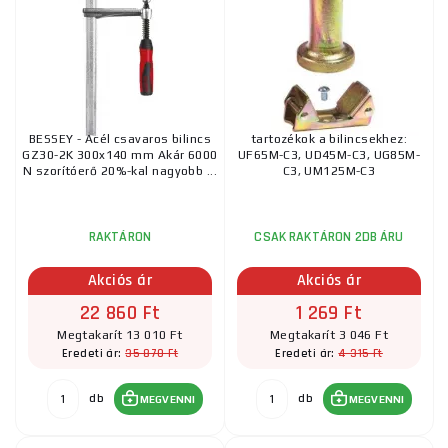
BESSEY - Acél csavaros bilincs
tartozékok a bilincsekhez:
GZ30-2K 300x140 mm Akár 6000
UF65M-C3, UD45M-C3, UG85M-
N szorítóerő 20%-kal nagyobb ...
C3, UM125M-C3
RAKTÁRON
CSAK RAKTÁRON 2DB ÁRU
Akciós ár
Akciós ár
22 860 Ft
1 269 Ft
Megtakarít 13 010 Ft
Megtakarít 3 046 Ft
35 870 Ft
4 315 Ft
Eredeti ár:
Eredeti ár:
db
db
MEGVENNI
MEGVENNI