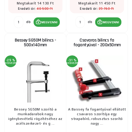
Megtakarít 14 130 Ft
Megtakarít 11 450 Ft
48 500 Ft
29 760 Ft
Eredeti ár:
Eredeti ár:
WOLFCRAFT - egykezes szorító EHZ PRO 100-450
db
db
MEGVENNI
MEGVENNI
14 500 Ft
RAKTÁRON
a szállítónál
ks
MEGVENNI
Bessey SG50M bilincs -
Csavaros bilincs fa
500x140mm
fogantyúval - 200x50mm
Sarokbilincs 90 fokos
-29 %
-31 %
KEDVEZMÉNY
KEDVEZMÉNY
9 130 Ft
RAKTÁRON
ks
MEGVENNI
HD sarokbilincs STANLEY® BAILEY
5 625 Ft
RAKTÁRON
Bessey SG50M szorító a
ks
A Bassey fa fogantyúval ellátott
MEGVENNI
munkadarabok nagy
csavaros szorítója egy
igénybevételű rögzítéséhez az
strapabíró, robusztus szorító
acélszerkezet- és g ...
nagy ...