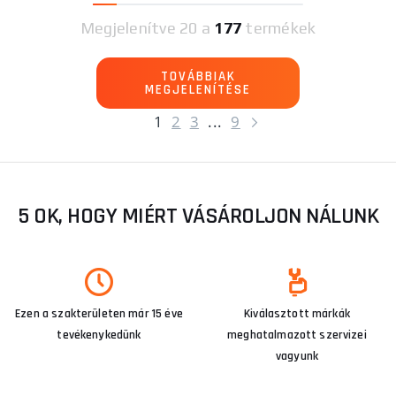
Megjelenítve
20 a
177
termékek
TOVÁBBIAK
MEGJELENÍTÉSE
1
2
3
...
9
5 OK, HOGY MIÉRT VÁSÁROLJON NÁLUNK
Ezen a szakterületen már 15 éve
Kiválasztott márkák
tevékenykedünk
meghatalmazott szervizei
vagyunk