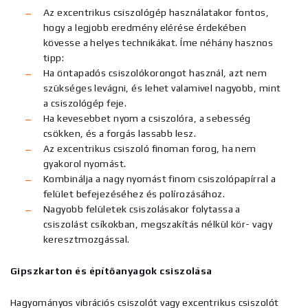
Az excentrikus csiszológép használatakor fontos,
hogy a legjobb eredmény elérése érdekében
kövesse a helyes technikákat. Íme néhány hasznos
tipp:
Ha öntapadós csiszolókorongot használ, azt nem
szükséges levágni, és lehet valamivel nagyobb, mint
a csiszológép feje.
Ha kevesebbet nyom a csiszolóra, a sebesség
csökken, és a forgás lassabb lesz.
Az excentrikus csiszoló finoman forog, ha nem
gyakorol nyomást.
Kombinálja a nagy nyomást finom csiszolópapírral a
felület befejezéséhez és polírozásához.
Nagyobb felületek csiszolásakor folytassa a
csiszolást csíkokban, megszakítás nélkül kör- vagy
keresztmozgással.
Gipszkarton és építőanyagok csiszolása
Hagyományos vibrációs csiszolót vagy excentrikus csiszolót