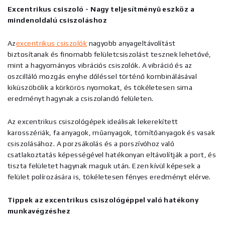
Excentrikus csiszoló - Nagy teljesítményű eszköz a
mindenoldalú csiszoláshoz
Az
excentrikus csiszolók
nagyobb anyageltávolítást
biztosítanak és finomabb felületcsiszolást tesznek lehetővé,
mint a hagyományos vibrációs csiszolók. A vibráció és az
oszcilláló mozgás enyhe dőléssel történő kombinálásával
kiküszöbölik a körkörös nyomokat, és tökéletesen sima
eredményt hagynak a csiszolandó felületen.
Az excentrikus csiszológépek ideálisak lekerekített
karosszériák, fa anyagok, műanyagok, tömítőanyagok és vasak
csiszolásához. A porzsákolás és a porszívóhoz való
csatlakoztatás képességével hatékonyan eltávolítják a port, és
tiszta felületet hagynak maguk után. Ezen kívül képesek a
felület polírozására is, tökéletesen fényes eredményt elérve.
Tippek az excentrikus csiszológéppel való hatékony
munkavégzéshez