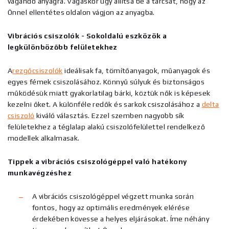
vágandó anyagra. Vágáskor úgy állítsa be a tárcsát, hogy az
Önnel ellentétes oldalon vágjon az anyagba.
Vibrációs csiszolók - Sokoldalú eszközök a
legkülönbözőbb felületekhez
A
rezgőcsiszolók
ideálisak fa, tömítőanyagok, műanyagok és
egyes fémek csiszolásához. Könnyű súlyuk és biztonságos
működésük miatt gyakorlatilag bárki, köztük nők is képesek
kezelni őket. A különféle redők és sarkok csiszolásához a
delta
csiszoló
kiváló választás. Ezzel szemben nagyobb sík
felületekhez a téglalap alakú csiszolófelülettel rendelkező
modellek alkalmasak.
Tippek a vibrációs csiszológéppel való hatékony
munkavégzéshez
A vibrációs csiszológéppel végzett munka során
fontos, hogy az optimális eredmények elérése
érdekében kövesse a helyes eljárásokat. Íme néhány