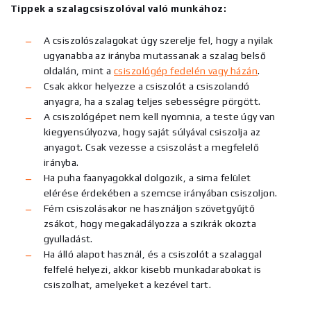
Tippek a szalagcsiszolóval való munkához:
A csiszolószalagokat úgy szerelje fel, hogy a nyilak
ugyanabba az irányba mutassanak a szalag belső
oldalán, mint a
csiszológép fedelén vagy házán
.
Csak akkor helyezze a csiszolót a csiszolandó
anyagra, ha a szalag teljes sebességre pörgött.
A csiszológépet nem kell nyomnia, a teste úgy van
kiegyensúlyozva, hogy saját súlyával csiszolja az
anyagot. Csak vezesse a csiszolást a megfelelő
irányba.
Ha puha faanyagokkal dolgozik, a sima felület
elérése érdekében a szemcse irányában csiszoljon.
Fém csiszolásakor ne használjon szövetgyűjtő
zsákot, hogy megakadályozza a szikrák okozta
gyulladást.
Ha álló alapot használ, és a csiszolót a szalaggal
felfelé helyezi, akkor kisebb munkadarabokat is
csiszolhat, amelyeket a kezével tart.