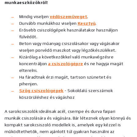
munkaeszközökről!
Mindig viseljen
védőszemüveget
.
Durvább munkákhoz viseljen
Kesztyű
.
Erősebb csiszológépek használatakor használjon
fülvédőt.
Beton vagy műanyag csiszolásakor vagy vágásakor
viseljen porvédő maszkot vagy légzőkészüléket.
Kizárólag a következőkkel való munkavégzésre
koncentráljon
a csiszológépre
és ne hagyja magát
elterelni.
Ha fáradtnak érzi magát, tartson szünetet és
pihenjen.
Szög
csiszológépek
- Sokoldalú szerszámok
köszörüléshez és vágáshoz
A sarokcsiszolók ideálisak acél, csempe és durva faipari
munkák csiszolására és vágására. Bár léteznek olyan könnyű és
kompakt sarokcsiszoló modellek is, amelyek egy kézzel is
működtethetők, nem ajánlott túl gyakran használni az