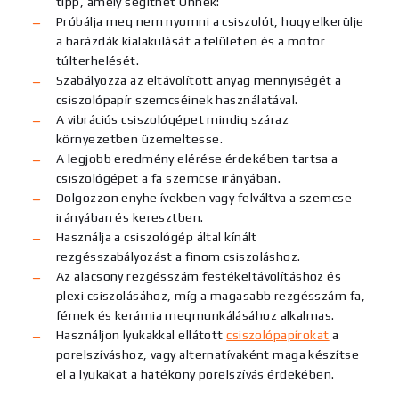
tipp, amely segíthet Önnek:
Próbálja meg nem nyomni a csiszolót, hogy elkerülje
a barázdák kialakulását a felületen és a motor
túlterhelését.
Szabályozza az eltávolított anyag mennyiségét a
csiszolópapír szemcséinek használatával.
A vibrációs csiszológépet mindig száraz
környezetben üzemeltesse.
A legjobb eredmény elérése érdekében tartsa a
csiszológépet a fa szemcse irányában.
Dolgozzon enyhe ívekben vagy felváltva a szemcse
irányában és keresztben.
Használja a csiszológép által kínált
rezgésszabályozást a finom csiszoláshoz.
Az alacsony rezgésszám festékeltávolításhoz és
plexi csiszolásához, míg a magasabb rezgésszám fa,
fémek és kerámia megmunkálásához alkalmas.
Használjon lyukakkal ellátott
csiszolópapírokat
a
porelszíváshoz, vagy alternatívaként maga készítse
el a lyukakat a hatékony porelszívás érdekében.