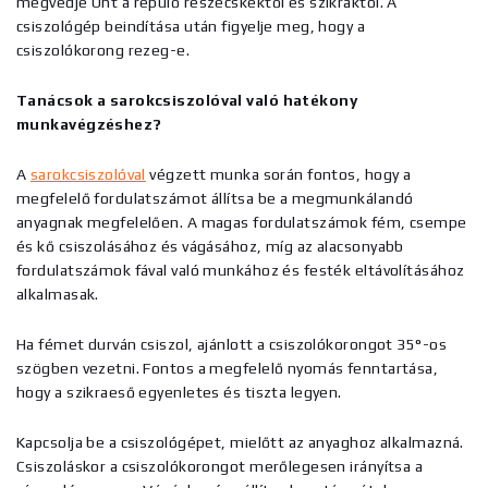
megvédje Önt a repülő részecskéktől és szikráktól. A
csiszológép beindítása után figyelje meg, hogy a
csiszolókorong rezeg-e.
Tanácsok a sarokcsiszolóval való hatékony
munkavégzéshez?
A
sarokcsiszolóval
végzett munka során fontos, hogy a
megfelelő fordulatszámot állítsa be a megmunkálandó
anyagnak megfelelően. A magas fordulatszámok fém, csempe
és kő csiszolásához és vágásához, míg az alacsonyabb
fordulatszámok fával való munkához és festék eltávolításához
alkalmasak.
Ha fémet durván csiszol, ajánlott a csiszolókorongot 35°-os
szögben vezetni. Fontos a megfelelő nyomás fenntartása,
hogy a szikraeső egyenletes és tiszta legyen.
Kapcsolja be a csiszológépet, mielőtt az anyaghoz alkalmazná.
Csiszoláskor a csiszolókorongot merőlegesen irányítsa a