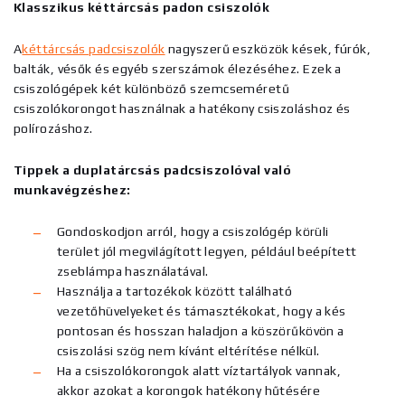
Klasszikus kéttárcsás padon csiszolók
A
kéttárcsás padcsiszolók
nagyszerű eszközök kések, fúrók,
balták, vésők és egyéb szerszámok élezéséhez. Ezek a
csiszológépek két különböző szemcseméretű
csiszolókorongot használnak a hatékony csiszoláshoz és
polírozáshoz.
Tippek a duplatárcsás padcsiszolóval való
munkavégzéshez:
Gondoskodjon arról, hogy a csiszológép körüli
terület jól megvilágított legyen, például beépített
zseblámpa használatával.
Használja a tartozékok között található
vezetőhüvelyeket és támasztékokat, hogy a kés
pontosan és hosszan haladjon a köszörűkövön a
csiszolási szög nem kívánt eltérítése nélkül.
Ha a csiszolókorongok alatt víztartályok vannak,
akkor azokat a korongok hatékony hűtésére