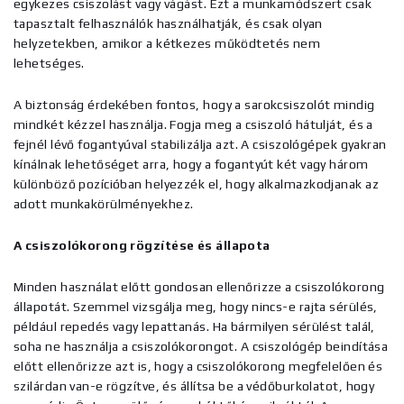
egykezes csiszolást vagy vágást. Ezt a munkamódszert csak
tapasztalt felhasználók használhatják, és csak olyan
helyzetekben, amikor a kétkezes működtetés nem
lehetséges.
A biztonság érdekében fontos, hogy a sarokcsiszolót mindig
mindkét kézzel használja. Fogja meg a csiszoló hátulját, és a
fejnél lévő fogantyúval stabilizálja azt. A csiszológépek gyakran
kínálnak lehetőséget arra, hogy a fogantyút két vagy három
különböző pozícióban helyezzék el, hogy alkalmazkodjanak az
adott munkakörülményekhez.
A csiszolókorong rögzítése és állapota
Minden használat előtt gondosan ellenőrizze a csiszolókorong
állapotát. Szemmel vizsgálja meg, hogy nincs-e rajta sérülés,
például repedés vagy lepattanás. Ha bármilyen sérülést talál,
soha ne használja a csiszolókorongot. A csiszológép beindítása
előtt ellenőrizze azt is, hogy a csiszolókorong megfelelően és
szilárdan van-e rögzítve, és állítsa be a védőburkolatot, hogy