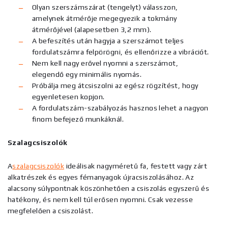
Olyan szerszámszárat (tengelyt) válasszon,
amelynek átmérője megegyezik a tokmány
átmérőjével (alapesetben 3,2 mm).
A befeszítés után hagyja a szerszámot teljes
fordulatszámra felpörögni, és ellenőrizze a vibrációt.
Nem kell nagy erővel nyomni a szerszámot,
elegendő egy minimális nyomás.
Próbálja meg átcsiszolni az egész rögzítést, hogy
egyenletesen kopjon.
A fordulatszám-szabályozás hasznos lehet a nagyon
finom befejező munkáknál.
Szalagcsiszolók
A
szalagcsiszolók
ideálisak nagyméretű fa, festett vagy zárt
alkatrészek és egyes fémanyagok újracsiszolásához. Az
alacsony súlypontnak köszönhetően a csiszolás egyszerű és
hatékony, és nem kell túl erősen nyomni. Csak vezesse
megfelelően a csiszolást.