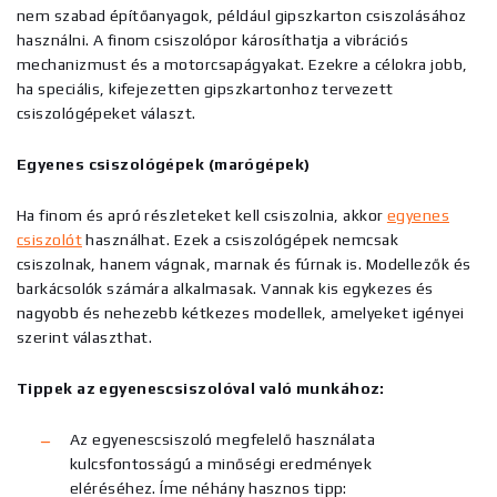
nem szabad építőanyagok, például gipszkarton csiszolásához
használni. A finom csiszolópor károsíthatja a vibrációs
mechanizmust és a motorcsapágyakat. Ezekre a célokra jobb,
ha speciális, kifejezetten gipszkartonhoz tervezett
csiszológépeket választ.
Egyenes csiszológépek (marógépek)
Ha finom és apró részleteket kell csiszolnia, akkor
egyenes
csiszolót
használhat. Ezek a csiszológépek nemcsak
csiszolnak, hanem vágnak, marnak és fúrnak is. Modellezők és
barkácsolók számára alkalmasak. Vannak kis egykezes és
nagyobb és nehezebb kétkezes modellek, amelyeket igényei
szerint választhat.
Tippek az egyenescsiszolóval való munkához:
Az egyenescsiszoló megfelelő használata
kulcsfontosságú a minőségi eredmények
eléréséhez. Íme néhány hasznos tipp: