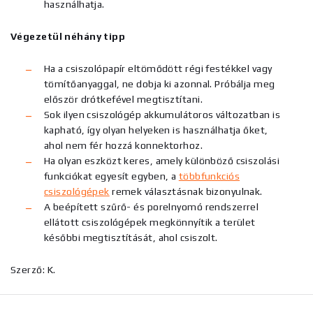
használhatja.
Végezetül néhány tipp
Ha a csiszolópapír eltömődött régi festékkel vagy
tömítőanyaggal, ne dobja ki azonnal. Próbálja meg
először drótkefével megtisztítani.
Sok ilyen csiszológép akkumulátoros változatban is
kapható, így olyan helyeken is használhatja őket,
ahol nem fér hozzá konnektorhoz.
Ha olyan eszközt keres, amely különböző csiszolási
funkciókat egyesít egyben, a
többfunkciós
csiszológépek
remek választásnak bizonyulnak.
A beépített szűrő- és porelnyomó rendszerrel
ellátott csiszológépek megkönnyítik a terület
későbbi megtisztítását, ahol csiszolt.
Szerző: K.