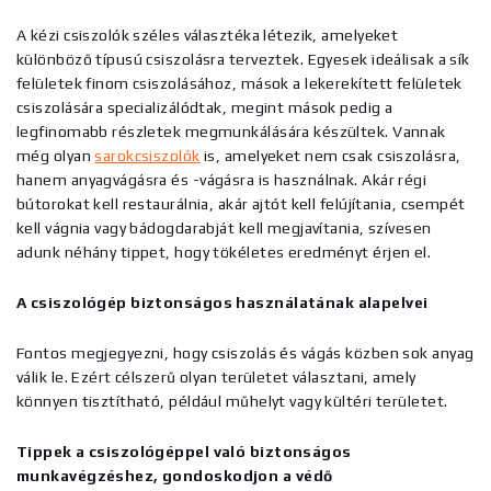
A kézi csiszolók széles választéka létezik, amelyeket
különböző típusú csiszolásra terveztek. Egyesek ideálisak a sík
felületek finom csiszolásához, mások a lekerekített felületek
csiszolására specializálódtak, megint mások pedig a
legfinomabb részletek megmunkálására készültek. Vannak
még olyan
sarokcsiszolók
is, amelyeket nem csak csiszolásra,
hanem anyagvágásra és -vágásra is használnak. Akár régi
bútorokat kell restaurálnia, akár ajtót kell felújítania, csempét
kell vágnia vagy bádogdarabját kell megjavítania, szívesen
adunk néhány tippet, hogy tökéletes eredményt érjen el.
A csiszológép biztonságos használatának alapelvei
Fontos megjegyezni, hogy csiszolás és vágás közben sok anyag
válik le. Ezért célszerű olyan területet választani, amely
könnyen tisztítható, például műhelyt vagy kültéri területet.
Tippek a csiszológéppel való biztonságos
munkavégzéshez, gondoskodjon a védő