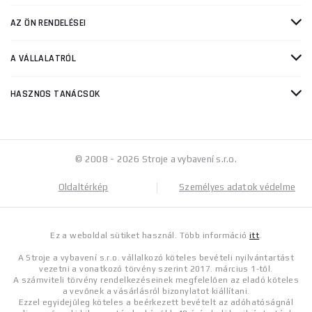
AZ ÖN RENDELÉSEI
A VÁLLALATRÓL
HASZNOS TANÁCSOK
© 2008 - 2026 Stroje a vybavení s.r.o.
Oldaltérkép
Személyes adatok védelme
Ez a weboldal sütiket használ. Több információ
itt
.
A Stroje a vybavení s.r.o. vállalkozó köteles bevételi nyilvántartást
vezetni a vonatkozó törvény szerint 2017. március 1-től.
A számviteli törvény rendelkezéseinek megfelelően az eladó köteles
a vevőnek a vásárlásról bizonylatot kiállítani.
Ezzel egyidejűleg köteles a beérkezett bevételt az adóhatóságnál