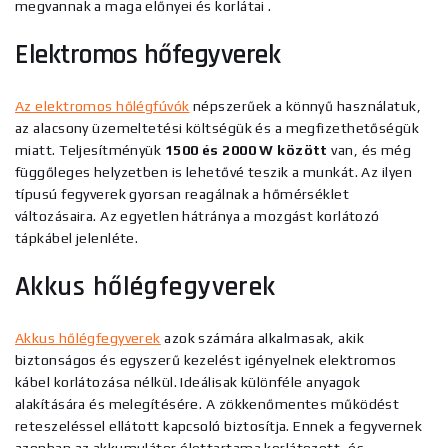
megvannak a
maga előnyei és korlátai
.
Elektromos hőfegyverek
Az elektromos hőlégfúvók
népszerűek a könnyű használatuk,
az alacsony üzemeltetési költségük és a megfizethetőségük
miatt. Teljesítményük
1500 és 2000 W között
van, és még
függőleges helyzetben is lehetővé teszik a munkát. Az ilyen
típusú fegyverek gyorsan reagálnak a hőmérséklet
változásaira. Az egyetlen hátránya a mozgást korlátozó
tápkábel jelenléte.
Akkus hőlégfegyverek
Akkus hőlégfegyverek
azok számára alkalmasak, akik
biztonságos és egyszerű kezelést igényelnek elektromos
kábel korlátozása nélkül. Ideálisak különféle anyagok
alakítására és melegítésére. A zökkenőmentes működést
reteszeléssel ellátott kapcsoló biztosítja. Ennek a fegyvernek