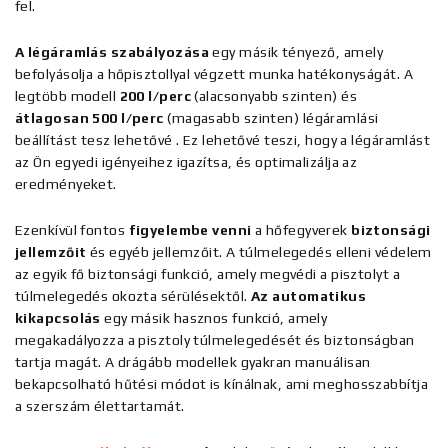
fel.
A légáramlás szabályozása
egy másik tényező, amely
befolyásolja a hőpisztollyal végzett munka hatékonyságát.
A
legtöbb modell
200 l/perc
(alacsonyabb szinten) és
átlagosan 500 l/perc
(magasabb szinten)
légáramlási
beállítást tesz lehetővé
.
Ez lehetővé teszi, hogy a légáramlást
az Ön egyedi igényeihez igazítsa, és optimalizálja az
eredményeket.
Ezenkívül fontos
figyelembe venni
a
hőfegyverek
biztonsági
jellemzőit
és egyéb jellemzőit.
A túlmelegedés elleni védelem
az egyik fő biztonsági funkció, amely megvédi a pisztolyt a
túlmelegedés okozta sérülésektől.
Az automatikus
kikapcsolás
egy másik hasznos funkció, amely
megakadályozza a pisztoly túlmelegedését és biztonságban
tartja magát. A drágább modellek gyakran manuálisan
bekapcsolható hűtési módot is kínálnak, ami meghosszabbítja
a szerszám élettartamát.