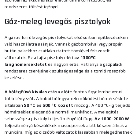
azonban az akkumulátor élettartama korlátozott, és
rendszeres töltést igényel.
Gáz-meleg levegős pisztolyok
A gázos forrólevegős pisztolyokat
elsősorban építkezéseken
való használatra szánják. Vannak gázbombával vagy propán-
bután palackhoz csatlakoztatott tömlővel felszerelt
változatok. Ez a fajta pisztoly eléri
az 1300°C
lánghőmérsékletet
és nagyon erős. Hátránya a gázpalack
rendszeres cseréjének szükségessége és a tömlő rosszabb
kezelése.
A hőlégfúvó kiválasztása előtt
fontos figyelembe venni
több tényezőt. A hobbi hőfegyverek működési hőmérséklete
általában
50 °C és 600 °C között
mozog
. A 400 °C-ig terjedő
hőmérséklet elegendő a normál munkához. A melegítés
sebessége a pisztoly teljesítményétől függ.
Az 1800-2000 W
teljesítményű készülékek
másodpercek alatt készen állnak a
munkára, míg az olcsóbb változatok lassabban melegedhetnek