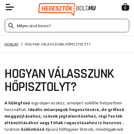
0
HONLAP
HOGYAN VÁLASSZUNK HŐPISZTOLYT?
HOGYAN VÁLASSZUNK
HŐPISZTOLYT?
A hőlégfúvó
egy olyan eszköz, amelyet sokféle helyzetben
használhat.
Ideális
műanyagok hegesztésére, de grillező
meggyújtásához, csövek jégtelenítéséhez, régi festék
eltávolításához vagy fóliák ragasztásához is hasznos
.
Számos
különböző
típusú hőfegyver létezik, mindegyiknek