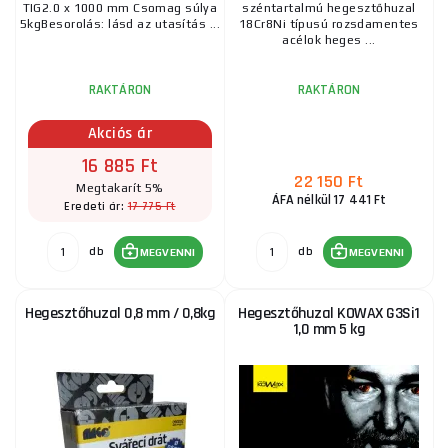
TIG2.0 x 1000 mm Csomag súlya
széntartalmú hegesztőhuzal
5kgBesorolás: lásd az utasítás ...
18Cr8Ni típusú rozsdamentes
acélok heges ...
RAKTÁRON
RAKTÁRON
Akciós ár
16 885 Ft
22 150 Ft
Megtakarít 5%
ÁFA nélkül 17 441 Ft
17 775 Ft
Eredeti ár:
db
db
MEGVENNI
MEGVENNI
Hegesztőhuzal 0,8 mm / 0,8kg
Hegesztőhuzal KOWAX G3Si1
1,0 mm 5 kg