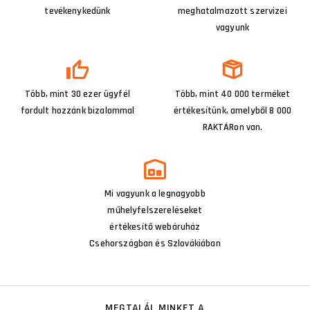
tevékenykedünk
meghatalmazott szervizei
vagyunk
Több, mint 30 ezer ügyfél
Több, mint 40 000 terméket
fordult hozzánk bizalommal
értékesítünk, amelyből 8 000
RAKTÁRon van.
Mi vagyunk a legnagyobb
műhelyfelszereléseket
értékesítő webáruház
Csehországban és Szlovákiában
MEGTALÁL MINKET A