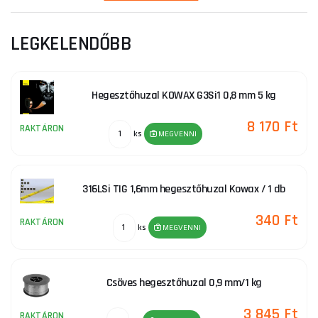
LEGKELENDŐBB
TIG (WIG) hegesztőhuzalok rozsdamentes
acélra
Hegesztőhuzal KOWAX G3Si1 0,8 mm 5 kg
TIG(WIG) hegesztőhuzalok acélra
8 170 Ft
RAKTÁRON
ks
MEGVENNI
TIG(WIG) hegesztőhuzalok sárgarézre
316LSi TIG 1,6mm hegesztőhuzal Kowax / 1 db
340 Ft
RAKTÁRON
ks
MEGVENNI
Csöves hegesztőhuzal 0,9 mm/1 kg
3 845 Ft
RAKTÁRON