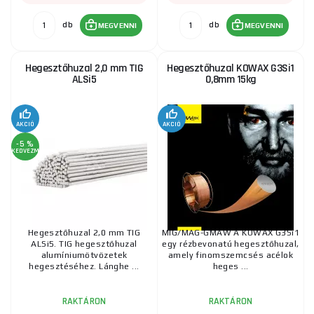
db
db
MEGVENNI
MEGVENNI
Hegesztőhuzal 2,0 mm TIG
Hegesztőhuzal KOWAX G3Si1
ALSi5
0,8mm 15kg
AKCIÓ
AKCIÓ
-5 %
KEDVEZMÉNY
Hegesztőhuzal 2,0 mm TIG
MIG/MAG-GMAW A KOWAX G3Si1
ALSi5. TIG hegesztőhuzal
egy rézbevonatú hegesztőhuzal,
alumíniumötvözetek
amely finomszemcsés acélok
hegesztéséhez. Lánghe ...
heges ...
RAKTÁRON
RAKTÁRON