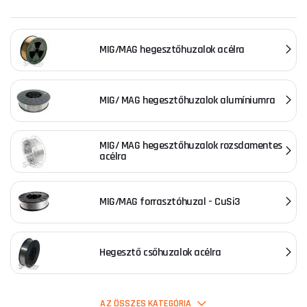
MIG/MAG hegesztőhuzalok acélra
MIG/ MAG hegesztőhuzalok alumíniumra
MIG/ MAG hegesztőhuzalok rozsdamentes
acélra
MIG/MAG forrasztóhuzal - CuSi3
Hegesztő csőhuzalok acélra
TIG (WIG) hegesztőhuzalok alumíniumra
AZ ÖSSZES KATEGÓRIA