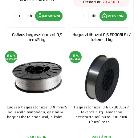
ÁFA nélkül 13 870 Ft
28 450 Ft
Eredeti ár:
db
db
MEGVENNI
MEGVENNI
Hegesztőhuzal 2,0 mm TIG ALSi5 - 1 db
325 Ft
RAKTÁRON
Csöves hegesztőhuzal 0,9
Hegesztőhuzal 0,6 ER308LSi /
ks
MEGVENNI
mm/5 kg
tekercs 1 kg
-64 %
-5 %
0,8 mm-es csőhuzal, por önvédett MIG / 4,5 kg
KEDVEZMÉNY
KEDVEZMÉNY
11 585 Ft
RAKTÁRON
ks
MEGVENNI
Hegesztőhuzal KOWAX G3Si1 0,6 mm 5 kg
Csöves hegesztőhuzal 0,9 mm/5
Hegesztőhuzal 0,6 ER308LSi /
8 455 Ft
kg. Kiváló minőségű, gáz nélkül
tekercs 1 kg. Alacsony
RAKTÁRON
ks
MEGVENNI
hegeszthető csőhuzal, alkalm ...
széntartalmú huzal 18Cr8Ni
típusú rozs ...
RAKTÁRON
RAKTÁRON