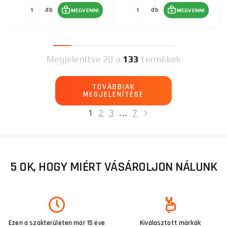
db
db
MEGVENNI
MEGVENNI
Megjelenítve
20 a
133
termékek
TOVÁBBIAK
MEGJELENÍTÉSE
1
2
3
...
7
5 OK, HOGY MIÉRT VÁSÁROLJON NÁLUNK
Ezen a szakterületen már 15 éve
Kiválasztott márkák