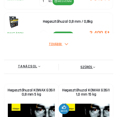
ks
MEGVENNI
Hegesztőhuzal 0,8 mm / 0,8kg
3 400 Ft
RAKTÁRON
ks
MEGVENNI
TOVÁBBI
0,8 mm-es csőhuzal por önvédett MIG / 0,45 kg
TANÁCSOL
3 900 Ft
SZŰRÉS
RAKTÁRON
ks
MEGVENNI
Hegesztőhuzal KOWAX G3Si1
Hegesztőhuzal KOWAX G3Si1
Hegesztőhuzal 2,4 mm TIG ALSi5 - 1db
0,8 mm 5 kg
1,0 mm 15 kg
395 Ft
RAKTÁRON
ks
MEGVENNI
AKCIÓ