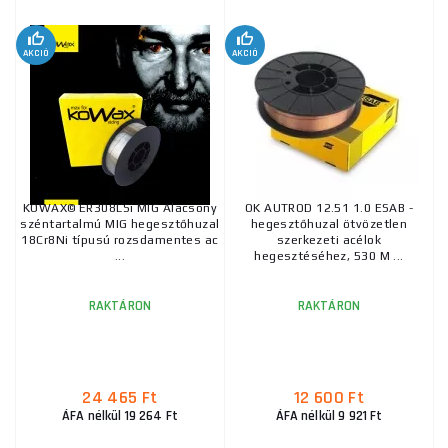
AKCIÓ
AKCIÓ
KOWAX© ER308LSi MIG Alacsony
OK AUTROD 12.51 1.0 ESAB -
széntartalmú MIG hegesztőhuzal
hegesztőhuzal ötvözetlen
18Cr8Ni típusú rozsdamentes ac
szerkezeti acélok
...
hegesztéséhez, 530 M ...
RAKTÁRON
RAKTÁRON
24 465 Ft
12 600 Ft
ÁFA nélkül 19 264 Ft
ÁFA nélkül 9 921 Ft