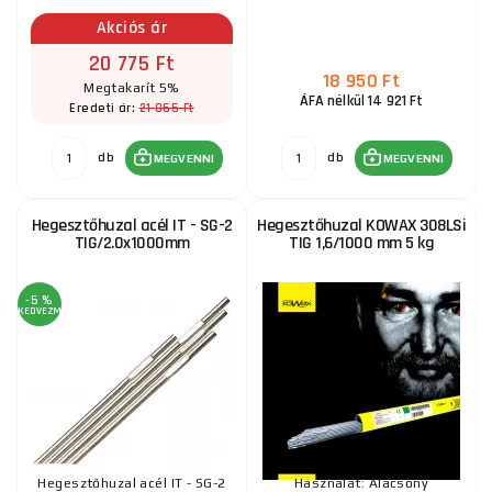
Akciós ár
20 775 Ft
18 950 Ft
Megtakarít 5%
ÁFA nélkül 14 921 Ft
21 865 Ft
Eredeti ár:
db
db
MEGVENNI
MEGVENNI
Hegesztőhuzal acél IT - SG-2
Hegesztőhuzal KOWAX 308LSi
TIG/2.0x1000mm
TIG 1,6/1000 mm 5 kg
-5 %
KEDVEZMÉNY
Hegesztőhuzal acél IT - SG-2
Használat: Alacsony