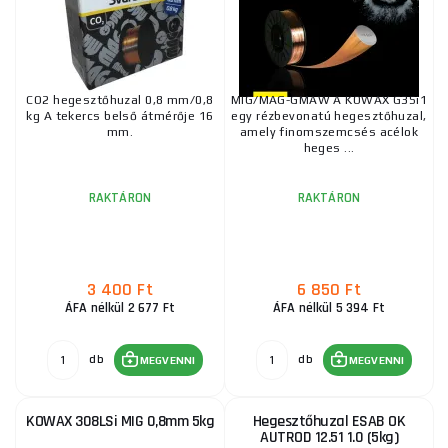
CO2 hegesztőhuzal 0,8 mm/0,8
MIG/MAG-GMAW A KOWAX G3Si1
kg A tekercs belső átmérője 16
egy rézbevonatú hegesztőhuzal,
mm.
amely finomszemcsés acélok
heges ...
RAKTÁRON
RAKTÁRON
3 400 Ft
6 850 Ft
ÁFA nélkül 2 677 Ft
ÁFA nélkül 5 394 Ft
db
db
MEGVENNI
MEGVENNI
KOWAX 308LSi MIG 0,8mm 5kg
Hegesztőhuzal ESAB OK
AUTROD 12.51 1.0 (5kg)