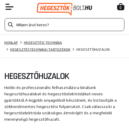
0
HONLAP
HEGESZTÉSI TECHNIKA
HEGESZTÉSTECHNIKAI TARTOZÉKOK
HEGESZTŐHUZALOK
HEGESZTŐHUZALOK
Hobbi és professzionális felhasználásra kínálunk
hegesztőhuzalokat és hegesztőelektródákat neves
gyártóktól.A legjobb anyagokból készülnek, és biztosítják a
zökkenőmentes hegesztési folyamatot. Csak válassza ki a
hegesztőelektróda szükséges átmérőjét és a megfelelő
mennyiségű hegesztőhuzalt.