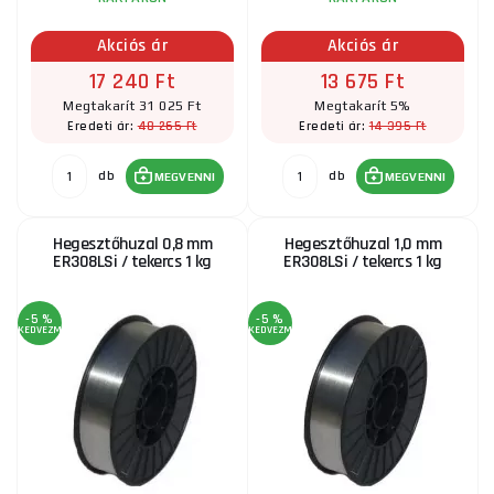
KOWAX 308LSi MIG 0,8mm 5kg
Akciós ár
Akciós ár
24 465 Ft
RAKTÁRON
ks
MEGVENNI
17 240 Ft
13 675 Ft
Megtakarít 31 025 Ft
Megtakarít 5%
48 265 Ft
14 395 Ft
Eredeti ár:
Eredeti ár:
TIG hegesztőhuzal 1,6mm sárgarézhez 1db
db
db
MEGVENNI
MEGVENNI
340 Ft
RAKTÁRON
a szállítónál
ks
MEGVENNI
Hegesztőhuzal 0,8 mm
Hegesztőhuzal 1,0 mm
ER308LSi / tekercs 1 kg
ER308LSi / tekercs 1 kg
Sherman Hegesztőhuzal fekete acélhoz SG2 MIG
tekercs D100 1kg 0.6 mm
-5 %
-5 %
KEDVEZMÉNY
KEDVEZMÉNY
2 885 Ft
RAKTÁRON
ks
MEGVENNI
Hegesztőhuzal ESAB OK AUTROD 12.51 1.0 (5kg)
12 600 Ft