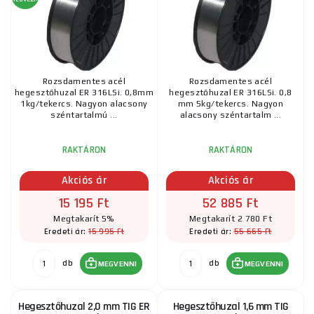
Rozsdamentes acél
Rozsdamentes acél
hegesztőhuzal ER 316LSi. 0,8mm
hegesztőhuzal ER 316LSi. 0,8
1kg/tekercs. Nagyon alacsony
mm 5kg/tekercs. Nagyon
széntartalmú ...
alacsony széntartalm ...
RAKTÁRON
RAKTÁRON
Akciós ár
Akciós ár
15 195 Ft
52 885 Ft
Megtakarít 5%
Megtakarít 2 780 Ft
15 995 Ft
55 665 Ft
Eredeti ár:
Eredeti ár:
db
db
MEGVENNI
MEGVENNI
Hegesztőhuzal 2,0 mm TIG ER
Hegesztőhuzal 1,6 mm TIG