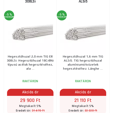
308LSi
ALSi5
-5 %
-5 %
KEDVEZMÉNY
KEDVEZMÉNY
Hegesztőhuzal 2,0 mm TIG ER
Hegesztőhuzal 1,6 mm TIG
308LSi. Hegesztőhuzal 18Cr8Ni
ALSi5. TIG hegesztőhuzal
típusú acélok hegesztéséhez,
alumíniumötvözetek
ala ...
hegesztéséhez. Lánghe ...
RAKTÁRON
RAKTÁRON
Akciós ár
Akciós ár
29 900 Ft
21 110 Ft
Megtakarít 5%
Megtakarít 5%
31 470 Ft
22 220 Ft
Eredeti ár:
Eredeti ár: