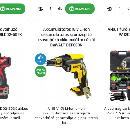
db
d
MEGVENNI
MEGVENNI
savarhúzó
Akkumulátoros 18 V Li-Ion
Akkus fúró-
8BLDD2-502X
akkumulátoros szárazépítő
PA12D
csavarhúzó akkumulátor nélkül
DeWALT DCF620N
AKCIÓ
-28 %
KEDVEZMÉNY
LDD2-502X akkus
A 18 V XR Li-Ion Li-Ion
A csomag tarta
y erőteljes és
akkumulátoros szárazépítő
V-os 1,5 Ah-s
zám, amell ...
csavarhúzó garantálja a gipszkarton
levehető 
ha ...