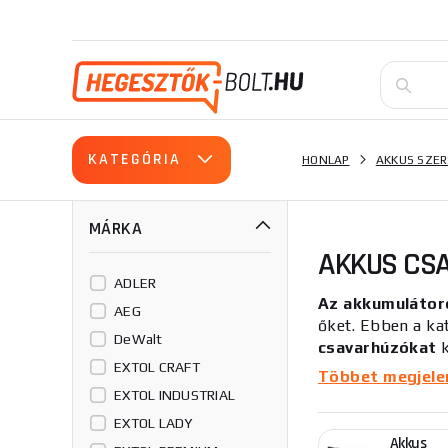
KATEGÓRIA
HONLAP
AKKUS SZE
MÁRKA
AKKUS CS
ADLER
Az akkumulátor
AEG
őket. Ebben a ka
DeWalt
csavarhúzókat
k
EXTOL CRAFT
modern modell na
Többet megjelení
EXTOL INDUSTRIAL
Ha egy ilyen eszk
EXTOL LADY
háztartási munká
Akkus