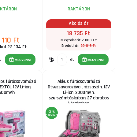
AKTÁRON
RAKTÁRON
Akciós ár
18 735 Ft
 110 Ft
Megtakarít 2 080 Ft
20 815 Ft
Eredeti ár:
kül 22 134 Ft
b
db
MEGVENNI
MEGVENNI
os fúrócsavarhúzó
Akkus fúrócsavarhúzó
EXTOL 12V Li-ion,
ütvecsavarozóval, rózsaszín, 12V
500mAh
Li-ion, 2000mAh,
szerszámtáskában, 27 darabos
készletben
-3 %
KEDVEZMÉNY