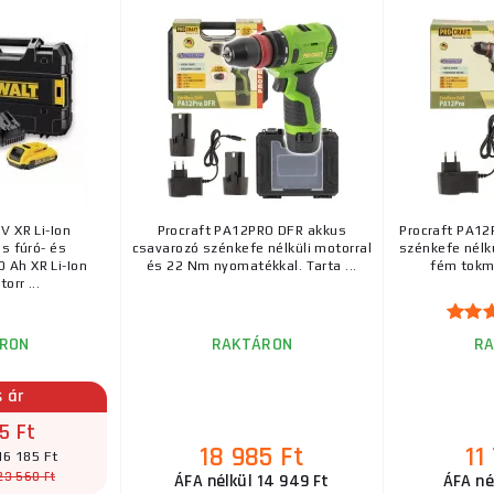
V XR Li-Ion
Procraft PA12PRO DFR akkus
Procraft PA12
s fúró- és
csavarozó szénkefe nélküli motorral
szénkefe nélkü
 Ah XR Li-Ion
és 22 Nm nyomatékkal. Tarta ...
fém tokmá
orr ...
RON
RAKTÁRON
R
s ár
5 Ft
18 985 Ft
11
16 185 Ft
23 560 Ft
ÁFA nélkül 14 949 Ft
ÁFA né