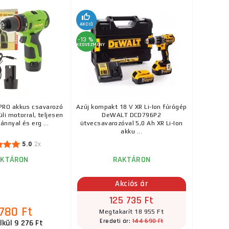
AKCIÓ
-13 %
KEDVEZMÉNY
PRO akkus csavarozó
Azúj kompakt 18 V XR Li-Ion fúrógép
li motorral, teljesen
DeWALT DCD796P2
nnyal és erg ...
ütvecsavarozóval 5,0 Ah XR Li-Ion
akku ...
5.0
2x
AKTÁRON
RAKTÁRON
Akciós ár
125 735 Ft
 780 Ft
Megtakarít 18 955 Ft
144 690 Ft
Eredeti ár:
lkül 9 276 Ft