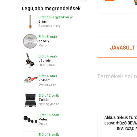
modellek á
Legújabb megrendelések
Feszültsé
működési i
Előtt 15 jegyzőkönyv
Brian
Szombathely
4.
Előtt 3 órák
Károly
Pirto
JAVASOLT
Előtt 4 órák
cégnév
5.
Uraiújfalu
Termékek szűr
Előtt 4 órák
Róbert
Domaszek
Előtt 12 órák
6.
Zoltán
Nyíregyháza
Előtt 15 órák
Akkus akkus fúró
Péter
csavarhúzó DEW
Onga
18V, 2x2,0 
Előtt 16 órák