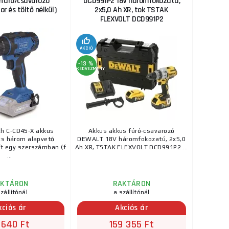
efúró/csavarozó
DCD991P2 18V háromfokozatú,
r és töltő nélkül)
2x5,0 Ah XR, tok TSTAK
FLEXVOLT DCD991P2
AKCIÓ
-13 %
KEDVEZMÉNY
h C-CD45-X akkus
Akkus akkus fúró-csavarozó
cs három alapvető
DEWALT 18V háromfokozatú, 2x5,0
ít egy szerszámban (f
Ah XR, TSTAK FLEXVOLT DCD991P2 ...
...
AKTÁRON
RAKTÁRON
zállítónál
a szállítónál
kciós ár
Akciós ár
 640 Ft
159 355 Ft