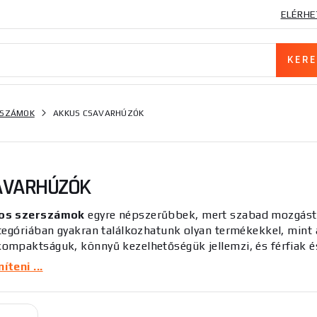
ELÉRHE
RSZÁMOK
AKKUS CSAVARHÚZÓK
AVARHÚZÓK
os szerszámok
egyre népszerűbbek, mert szabad mozgást b
tegóriában gyakran találkozhatunk olyan termékekkel, mint
ompaktságuk, könnyű kezelhetőségük jellemzi, és férfiak é
gy teljesítményű akkumulátorral rendelkezik, amely garantál
teni ...
öz beszerzésén gondolkodik, fontolja meg annak fő felhaszná
kra alkalmasak, míg a drágább és erősebb változatok gyakr