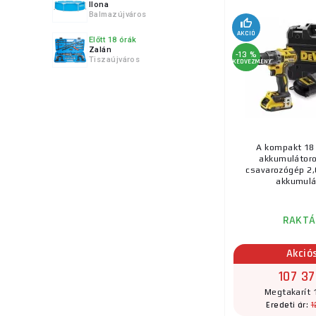
Ilona
Balmazújváros
AKCIÓ
Előtt 18 órák
Zalán
-13 %
Tiszaújváros
KEDVEZMÉNY
A kompakt 18 
akkumulátoro
csavarozógép 2,0
akkumulát
RAKTÁ
Akció
107 37
Megtakarít 
1
Eredeti ár: