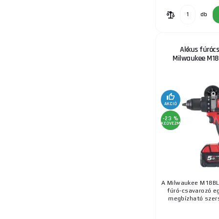
db
Akkus fúróc
Milwaukee M1
AKCIÓ
-23 %
KEDVEZMÉNY
A Milwaukee M18B
fúró-csavarozó eg
megbízható szers