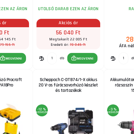
EZEN AZ ÁRON
UTOLSÓ DARAB EZEN AZ ÁRON
R
s ár
Akciós ár
0 Ft
56 040 Ft
28
64 145 Ft
Megtakarít 22 005 Ft
79 155 Ft
78 045 Ft
Eredeti ár:
ÁFA nél
db
d
MEGVENNI
MEGVENNI
zó Procraft
Scheppach C-DTB74/1-X akkus
Akkumulátor
PA18Pro
20 V-os fúrócsavarhúzó készlet
rózsaszín 
és tartozékok
1
-12 %
-3 %
KEDVEZMÉNY
KEDVEZMÉNY