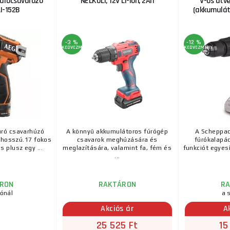
fúrócsavarozó
NÉLKÜLI, 12V Li-ion, 2Ah
V-os ütv
I-152B
(akkumuláto
-3 %
-12 %
KEDVEZMÉNY
KEDVEZMÉNY
ró csavarhúzó
A könnyű akkumulátoros fúrógép
A Scheppac
hosszú.17 fokos
csavarok meghúzására és
fúrókalapá
 plusz egy ...
meglazítására, valamint fa, fém és
funkciót egyes
...
RON
RAKTÁRON
R
tónál
a s
Akciós ár
A
25 525 Ft
15