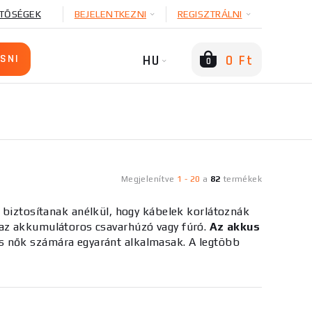
TŐSÉGEK
BEJELENTKEZNI
REGISZTRÁLNI
HU
0 Ft
0
Megjelenítve
1
-
20
a
82
termékek
iztosítanak anélkül, hogy kábelek korlátoznák
 az akkumulátoros csavarhúzó vagy fúró.
Az akkus
s nők számára egyaránt alkalmasak. A legtöbb
ja a hosszú működési időt egyetlen töltéssel.
lási területét. A kisebb modellek általános
an hasonlítanak a fúrókhoz, és szélesebb