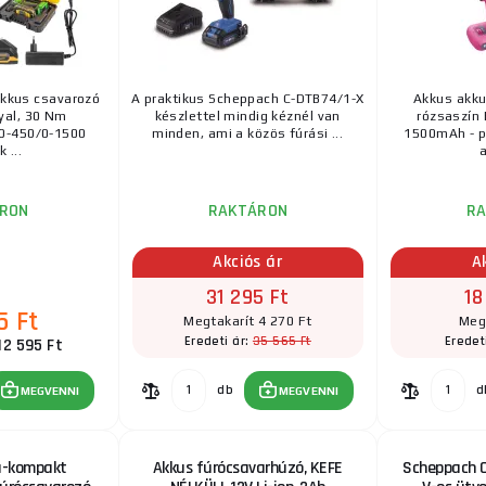
akkus csavarozó
A praktikus Scheppach C-DTB74/1-X
Akkus akku
yal, 30 Nm
készlettel mindig kéznél van
rózsaszín 
0-450/0-1500
minden, ami a közös fúrási ...
1500mAh - p
 ...
a
RON
RAKTÁRON
R
Akciós ár
A
31 295 Ft
18
5 Ft
Megtakarít 4 270 Ft
Meg
35 565 Ft
Eredeti ár:
Eredet
12 595 Ft
db
d
MEGVENNI
MEGVENNI
a-kompakt
Akkus fúrócsavarhúzó, KEFE
Scheppach 