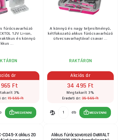
s fúrócsavarhúzó
A könnyű és nagy teljesítményű,
EXTOL 12V Li-ion,
kétfokozatú akkus fúrócsavarhúzó
raktikus és könnyű
ütvecsavarhajtóval csavar ...
kkus ...
AKTÁRON
RAKTÁRON
kciós ár
Akciós ár
 965 Ft
34 495 Ft
takarít 3%
Megtakarít 3%
19 555 Ft
35 565 Ft
i ár:
Eredeti ár:
b
db
MEGVENNI
MEGVENNI
C-CD45-X akkus 20
Akkus fúrócsavarozó DeWALT