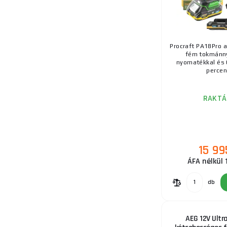
Procraft PA18Pro 
fém tokmánn
nyomatékkal és 
percenk
RAKTÁ
15 99
ÁFA nélkül 
db
AEG 12V Ultr