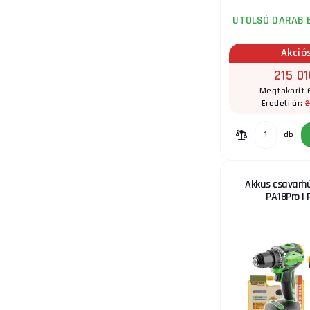
UTOLSÓ DARAB 
Akció
215 01
Megtakarít 
2
Eredeti ár:
db
Akkus csavarhú
PA18Pro | 