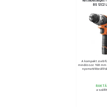
kétsebességes 
BS 12C2 L
A kompakt zsebfú
mindössze 168 mm 
nyomatékbeállítás
RAKTÁ
a szállí