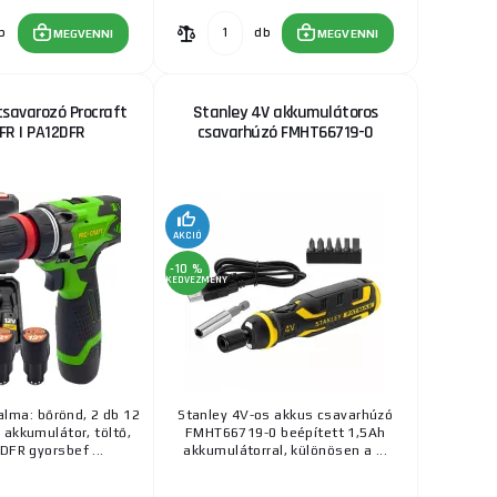
b
db
MEGVENNI
MEGVENNI
csavarozó Procraft
Stanley 4V akkumulátoros
FR | PA12DFR
csavarhúzó FMHT66719-0
AKCIÓ
-10 %
KEDVEZMÉNY
lma: bőrönd, 2 db 12
Stanley 4V-os akkus csavarhúzó
 akkumulátor, töltő,
FMHT66719-0 beépített 1,5Ah
DFR gyorsbef ...
akkumulátorral, különösen a ...